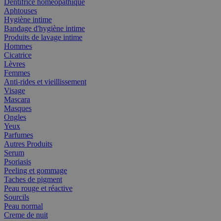
Dentifrice homéopathique
Aphtouses
Hygiène intime
Bandage d'hygiène intime
Produits de lavage intime
Hommes
Cicatrice
Lèvres
Femmes
Anti-rides et vieillissement
Visage
Mascara
Masques
Ongles
Yeux
Parfumes
Autres Produits
Serum
Psoriasis
Peeling et gommage
Taches de pigment
Peau rouge et réactive
Sourcils
Peau normal
Creme de nuit