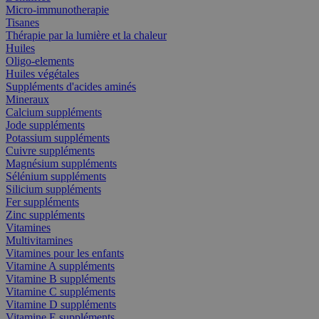
Micro-immunotherapie
Tisanes
Thérapie par la lumière et la chaleur
Huiles
Oligo-elements
Huiles végétales
Suppléments d'acides aminés
Mineraux
Calcium suppléments
Jode suppléments
Potassium suppléments
Cuivre suppléments
Magnésium suppléments
Sélénium suppléments
Silicium suppléments
Fer suppléments
Zinc suppléments
Vitamines
Multivitamines
Vitamines pour les enfants
Vitamine A suppléments
Vitamine B suppléments
Vitamine C suppléments
Vitamine D suppléments
Vitamine E suppléments