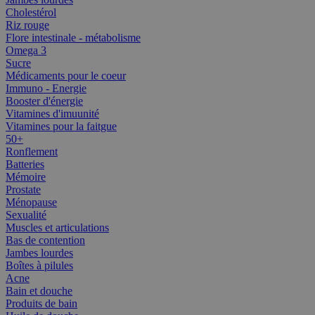
Cholestérol
Riz rouge
Flore intestinale - métabolisme
Omega 3
Sucre
Médicaments pour le coeur
Immuno - Energie
Booster d'énergie
Vitamines d'imuunité
Vitamines pour la faitgue
50+
Ronflement
Batteries
Mémoire
Prostate
Ménopause
Sexualité
Muscles et articulations
Bas de contention
Jambes lourdes
Boîtes à pilules
Acne
Bain et douche
Produits de bain