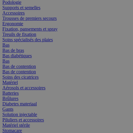
Podologie
Supports et semelles
Accessoires
Trousses de premiers secours
Ergonomie
Fixation, pansements et spray
Treuils de fixation
Soins spécialisés des plaies
Bas
Bas de bras
Bas diabétiques
Bas
Bas de contention
Bas de contention
Soins des cicatrices
Matériel
Aérosols et accessoires
Batteries
Brûlures
Diabetes materiaal
Gants
Solution injectable
Piluliers et accessoires
Matériel stérile
Stomacare