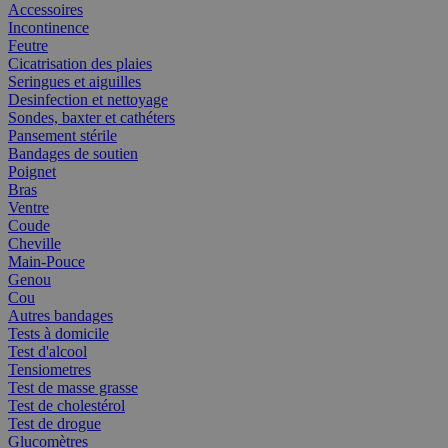
Accessoires
Incontinence
Feutre
Cicatrisation des plaies
Seringues et aiguilles
Desinfection et nettoyage
Sondes, baxter et cathéters
Pansement stérile
Bandages de soutien
Poignet
Bras
Ventre
Coude
Cheville
Main-Pouce
Genou
Cou
Autres bandages
Tests à domicile
Test d'alcool
Tensiometres
Test de masse grasse
Test de cholestérol
Test de drogue
Glucomètres