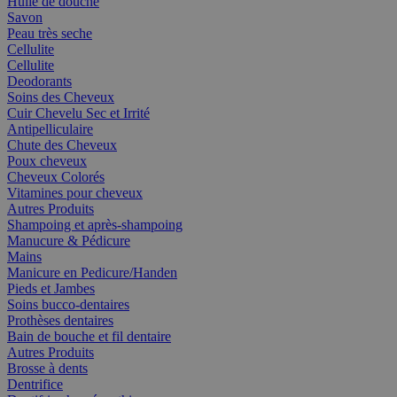
Huile de douche
Savon
Peau très seche
Cellulite
Cellulite
Deodorants
Soins des Cheveux
Cuir Chevelu Sec et Irrité
Antipelliculaire
Chute des Cheveux
Poux cheveux
Cheveux Colorés
Vitamines pour cheveux
Autres Produits
Shampoing et après-shampoing
Manucure & Pédicure
Mains
Manicure en Pedicure/Handen
Pieds et Jambes
Soins bucco-dentaires
Prothèses dentaires
Bain de bouche et fil dentaire
Autres Produits
Brosse à dents
Dentrifice