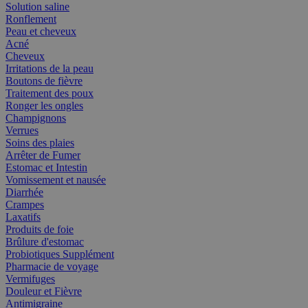
Solution saline
Ronflement
Peau et cheveux
Acné
Cheveux
Irritations de la peau
Boutons de fièvre
Traitement des poux
Ronger les ongles
Champignons
Verrues
Soins des plaies
Arrêter de Fumer
Estomac et Intestin
Vomissement et nausée
Diarrhée
Crampes
Laxatifs
Produits de foie
Brûlure d'estomac
Probiotiques Supplément
Pharmacie de voyage
Vermifuges
Douleur et Fièvre
Antimigraine