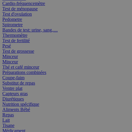
Cardio-fréquencemètre
Test de ménopause
Test d'ovulation
Pedometre
Spirometre
Bandes de test: urine, sang,....
Thermomètre
Test de fertilité
Pesé
Test de grossesse
Minceur
Minceur
Thé et café minceur
Préparations combinées
Coupe-faim
Substitut de repas
Ventre plat
Capteurs gras
Diurétiques
Nutrition spécifique
Aliments Bébé
Repas
Lait
Tisane
Médicament