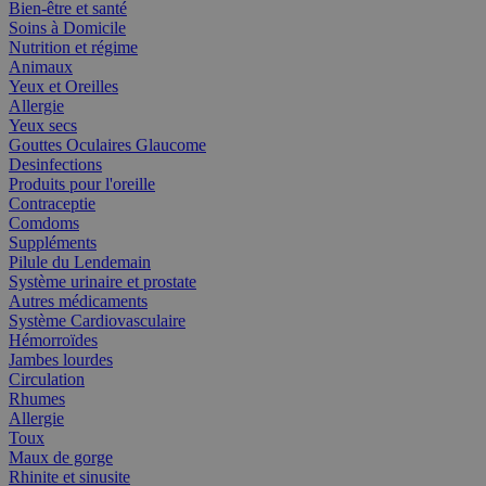
Bien-être et santé
Soins à Domicile
Nutrition et régime
Animaux
Yeux et Oreilles
Allergie
Yeux secs
Gouttes Oculaires Glaucome
Desinfections
Produits pour l'oreille
Contraceptie
Comdoms
Suppléments
Pilule du Lendemain
Système urinaire et prostate
Autres médicaments
Système Cardiovasculaire
Hémorroïdes
Jambes lourdes
Circulation
Rhumes
Allergie
Toux
Maux de gorge
Rhinite et sinusite