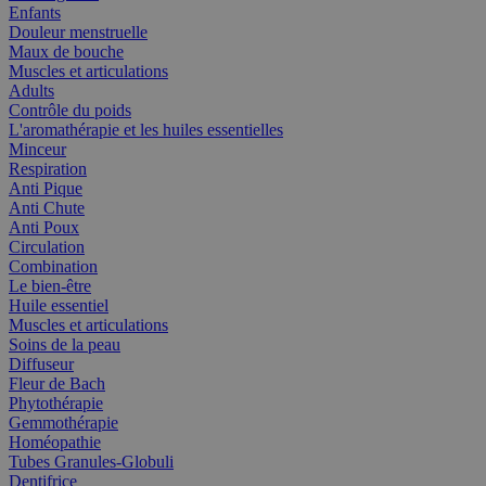
Enfants
Douleur menstruelle
Maux de bouche
Muscles et articulations
Adults
Contrôle du poids
L'aromathérapie et les huiles essentielles
Minceur
Respiration
Anti Pique
Anti Chute
Anti Poux
Circulation
Combination
Le bien-être
Huile essentiel
Muscles et articulations
Soins de la peau
Diffuseur
Fleur de Bach
Phytothérapie
Gemmothérapie
Homéopathie
Tubes Granules-Globuli
Dentifrice