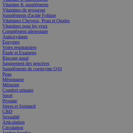
Vitamine K suppléments
Vitamines de grossesse
Suppléments d'acide Folique
Vitamines Cheveux, Peau et Ongles
Vitamines pour les yeux
Complément alimentaire
Antioxydants
Enzymes
Voies respiratoires
Étude et Examens
Rincage nasal
Saignement des gencives
Suppléments de coenzyme Q10
Peau
Ménopause
Mémoire
Comfort urinaire
Sport
Prostate
Stress et Sommeil
CBD
Sexualité
Articulation
Circulation
Jambes lourdes