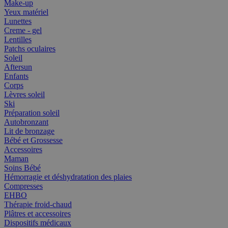
Make-up
Yeux matériel
Lunettes
Creme - gel
Lentilles
Patchs oculaires
Soleil
Aftersun
Enfants
Corps
Lèvres soleil
Ski
Préparation soleil
Autobronzant
Lit de bronzage
Bébé et Grossesse
Accessoires
Maman
Soins Bébé
Hémorragie et déshydratation des plaies
Compresses
EHBO
Thérapie froid-chaud
Plâtres et accessoires
Dispositifs médicaux