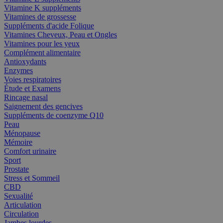
Vitamine K suppléments
Vitamines de grossesse
Suppléments d'acide Folique
Vitamines Cheveux, Peau et Ongles
Vitamines pour les yeux
Complément alimentaire
Antioxydants
Enzymes
Voies respiratoires
Étude et Examens
Rincage nasal
Saignement des gencives
Suppléments de coenzyme Q10
Peau
Ménopause
Mémoire
Comfort urinaire
Sport
Prostate
Stress et Sommeil
CBD
Sexualité
Articulation
Circulation
Jambes lourdes