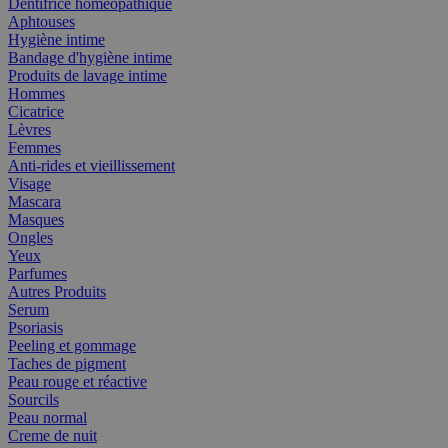
Dentifrice homéopathique
Aphtouses
Hygiène intime
Bandage d'hygiène intime
Produits de lavage intime
Hommes
Cicatrice
Lèvres
Femmes
Anti-rides et vieillissement
Visage
Mascara
Masques
Ongles
Yeux
Parfumes
Autres Produits
Serum
Psoriasis
Peeling et gommage
Taches de pigment
Peau rouge et réactive
Sourcils
Peau normal
Creme de nuit