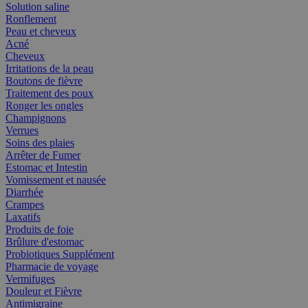
Solution saline
Ronflement
Peau et cheveux
Acné
Cheveux
Irritations de la peau
Boutons de fièvre
Traitement des poux
Ronger les ongles
Champignons
Verrues
Soins des plaies
Arrêter de Fumer
Estomac et Intestin
Vomissement et nausée
Diarrhée
Crampes
Laxatifs
Produits de foie
Brûlure d'estomac
Probiotiques Supplément
Pharmacie de voyage
Vermifuges
Douleur et Fièvre
Antimigraine