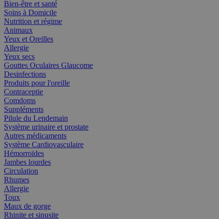
Bien-être et santé
Soins à Domicile
Nutrition et régime
Animaux
Yeux et Oreilles
Allergie
Yeux secs
Gouttes Oculaires Glaucome
Desinfections
Produits pour l'oreille
Contraceptie
Comdoms
Suppléments
Pilule du Lendemain
Système urinaire et prostate
Autres médicaments
Système Cardiovasculaire
Hémorroïdes
Jambes lourdes
Circulation
Rhumes
Allergie
Toux
Maux de gorge
Rhinite et sinusite