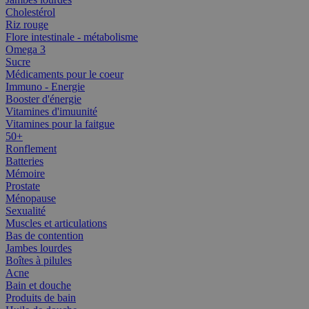
Cholestérol
Riz rouge
Flore intestinale - métabolisme
Omega 3
Sucre
Médicaments pour le coeur
Immuno - Energie
Booster d'énergie
Vitamines d'imuunité
Vitamines pour la faitgue
50+
Ronflement
Batteries
Mémoire
Prostate
Ménopause
Sexualité
Muscles et articulations
Bas de contention
Jambes lourdes
Boîtes à pilules
Acne
Bain et douche
Produits de bain