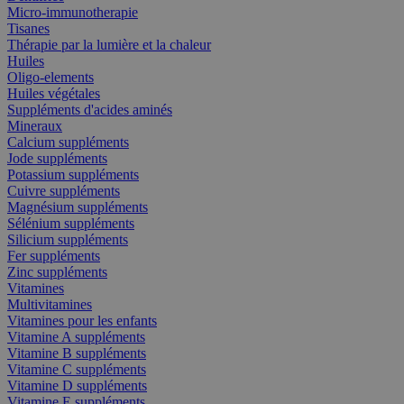
Micro-immunotherapie
Tisanes
Thérapie par la lumière et la chaleur
Huiles
Oligo-elements
Huiles végétales
Suppléments d'acides aminés
Mineraux
Calcium suppléments
Jode suppléments
Potassium suppléments
Cuivre suppléments
Magnésium suppléments
Sélénium suppléments
Silicium suppléments
Fer suppléments
Zinc suppléments
Vitamines
Multivitamines
Vitamines pour les enfants
Vitamine A suppléments
Vitamine B suppléments
Vitamine C suppléments
Vitamine D suppléments
Vitamine E suppléments