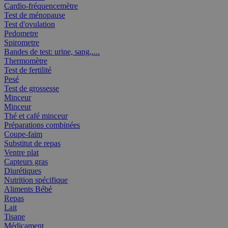
Cardio-fréquencemètre
Test de ménopause
Test d'ovulation
Pedometre
Spirometre
Bandes de test: urine, sang,....
Thermomètre
Test de fertilité
Pesé
Test de grossesse
Minceur
Minceur
Thé et café minceur
Préparations combinées
Coupe-faim
Substitut de repas
Ventre plat
Capteurs gras
Diurétiques
Nutrition spécifique
Aliments Bébé
Repas
Lait
Tisane
Médicament