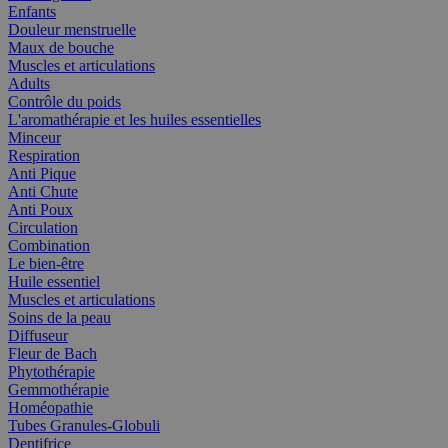
Enfants
Douleur menstruelle
Maux de bouche
Muscles et articulations
Adults
Contrôle du poids
L'aromathérapie et les huiles essentielles
Minceur
Respiration
Anti Pique
Anti Chute
Anti Poux
Circulation
Combination
Le bien-être
Huile essentiel
Muscles et articulations
Soins de la peau
Diffuseur
Fleur de Bach
Phytothérapie
Gemmothérapie
Homéopathie
Tubes Granules-Globuli
Dentifrice