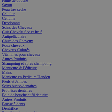
Huile de douche
Savon
Peau très seche
Cellulite
Cellulite
Deodorants
Soins des Cheveux
Cuir Chevelu Sec et Irrité
Antipelliculaire
Chute des Cheveux
Poux cheveux
Cheveux Colorés
Vitamines pour cheveux
Autres Produits
Shampoing et après-shampoing
Manucure & Pédicure
Mains
Manicure en Pedicure/Handen
Pieds et Jambes
Soins bucco-dentaires
Prothèses dentaires
Bain de bouche et fil dentaire
Autres Produits
Brosse à dents
Dentrifice