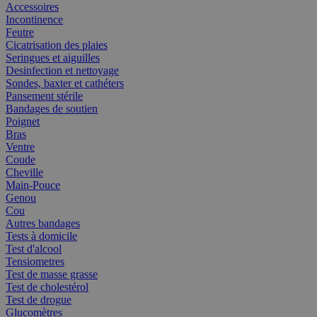
Accessoires
Incontinence
Feutre
Cicatrisation des plaies
Seringues et aiguilles
Desinfection et nettoyage
Sondes, baxter et cathéters
Pansement stérile
Bandages de soutien
Poignet
Bras
Ventre
Coude
Cheville
Main-Pouce
Genou
Cou
Autres bandages
Tests à domicile
Test d'alcool
Tensiometres
Test de masse grasse
Test de cholestérol
Test de drogue
Glucomètres