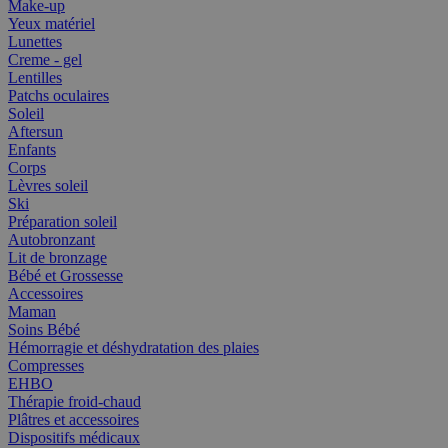
Make-up
Yeux matériel
Lunettes
Creme - gel
Lentilles
Patchs oculaires
Soleil
Aftersun
Enfants
Corps
Lèvres soleil
Ski
Préparation soleil
Autobronzant
Lit de bronzage
Bébé et Grossesse
Accessoires
Maman
Soins Bébé
Hémorragie et déshydratation des plaies
Compresses
EHBO
Thérapie froid-chaud
Plâtres et accessoires
Dispositifs médicaux