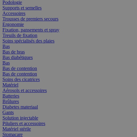
Podologie
Supports et semelles
Accessoires
Trousses de premiers secours
Ergonomie
Fixation, pansements et spray
Treuils de fixation
Soins spécialisés des plaies
Bas
Bas de bras
Bas diabétiques
Bas
Bas de contention
Bas de contention
Soins des cicatrices
Matériel
Aérosols et accessoires
Batteries
Brûlures
Diabetes materiaal
Gants
Solution injectable
Piluliers et accessoires
Matériel stérile
Stomacare