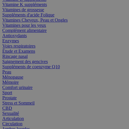
Vitamine K suppléments
Vitamines de grossesse
Suppléments d'acide Folique
Vitamines Cheveux, Peau et Ongles
Vitamines pour les yeux
Complément alimentaire
Antioxydants
Enzymes
Voies respiratoires
Étude et Examens
Rincage nasal
Saignement des gencives
Suppléments de coenzyme Q10
Peau
Ménopause
Mémoire
Comfort urinaire
Sport
Prostate
Stress et Sommeil
CBD
Sexualité
Articulation
Circulation
Jambes lourdes