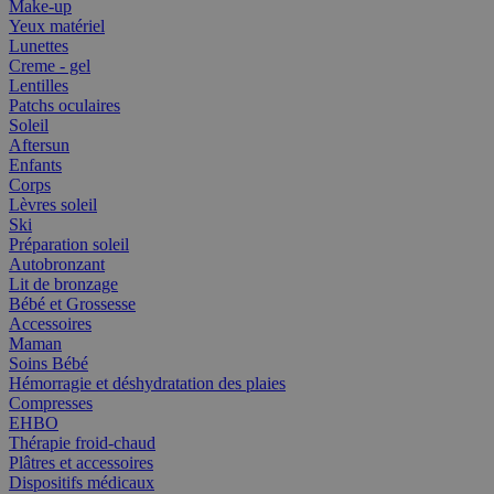
Make-up
Yeux matériel
Lunettes
Creme - gel
Lentilles
Patchs oculaires
Soleil
Aftersun
Enfants
Corps
Lèvres soleil
Ski
Préparation soleil
Autobronzant
Lit de bronzage
Bébé et Grossesse
Accessoires
Maman
Soins Bébé
Hémorragie et déshydratation des plaies
Compresses
EHBO
Thérapie froid-chaud
Plâtres et accessoires
Dispositifs médicaux