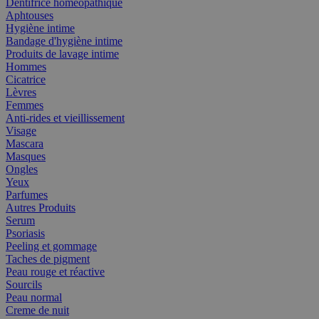
Dentifrice homéopathique
Aphtouses
Hygiène intime
Bandage d'hygiène intime
Produits de lavage intime
Hommes
Cicatrice
Lèvres
Femmes
Anti-rides et vieillissement
Visage
Mascara
Masques
Ongles
Yeux
Parfumes
Autres Produits
Serum
Psoriasis
Peeling et gommage
Taches de pigment
Peau rouge et réactive
Sourcils
Peau normal
Creme de nuit