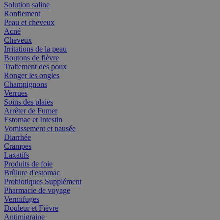
Solution saline
Ronflement
Peau et cheveux
Acné
Cheveux
Irritations de la peau
Boutons de fièvre
Traitement des poux
Ronger les ongles
Champignons
Verrues
Soins des plaies
Arrêter de Fumer
Estomac et Intestin
Vomissement et nausée
Diarrhée
Crampes
Laxatifs
Produits de foie
Brûlure d'estomac
Probiotiques Supplément
Pharmacie de voyage
Vermifuges
Douleur et Fièvre
Antimigraine