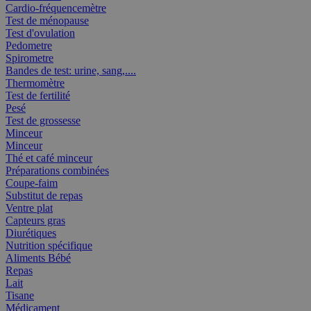
Cardio-fréquencemètre
Test de ménopause
Test d'ovulation
Pedometre
Spirometre
Bandes de test: urine, sang,....
Thermomètre
Test de fertilité
Pesé
Test de grossesse
Minceur
Minceur
Thé et café minceur
Préparations combinées
Coupe-faim
Substitut de repas
Ventre plat
Capteurs gras
Diurétiques
Nutrition spécifique
Aliments Bébé
Repas
Lait
Tisane
Médicament