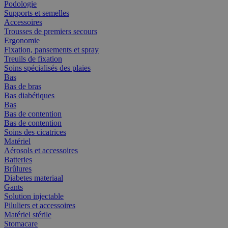
Podologie
Supports et semelles
Accessoires
Trousses de premiers secours
Ergonomie
Fixation, pansements et spray
Treuils de fixation
Soins spécialisés des plaies
Bas
Bas de bras
Bas diabétiques
Bas
Bas de contention
Bas de contention
Soins des cicatrices
Matériel
Aérosols et accessoires
Batteries
Brûlures
Diabetes materiaal
Gants
Solution injectable
Piluliers et accessoires
Matériel stérile
Stomacare