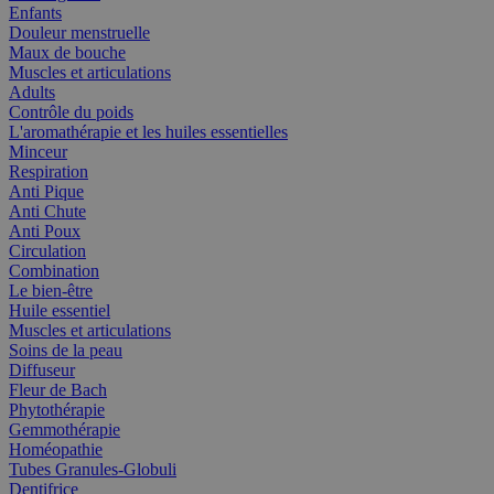
Enfants
Douleur menstruelle
Maux de bouche
Muscles et articulations
Adults
Contrôle du poids
L'aromathérapie et les huiles essentielles
Minceur
Respiration
Anti Pique
Anti Chute
Anti Poux
Circulation
Combination
Le bien-être
Huile essentiel
Muscles et articulations
Soins de la peau
Diffuseur
Fleur de Bach
Phytothérapie
Gemmothérapie
Homéopathie
Tubes Granules-Globuli
Dentifrice