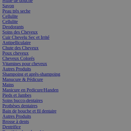
Huile de douche
Savon
Peau très seche
Cellulite
Cellulite
Deodorants
Soins des Cheveux
Cuir Chevelu Sec et Irrité
Antipelliculaire
Chute des Cheveux
Poux cheveux
Cheveux Colorés
Vitamines pour cheveux
Autres Produits
Shampoing et après-shampoing
Manucure & Pédicure
Mains
Manicure en Pedicure/Handen
Pieds et Jambes
Soins bucco-dentaires
Prothèses dentaires
Bain de bouche et fil dentaire
Autres Produits
Brosse à dents
Dentrifice