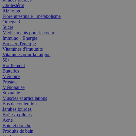
Cholestérol
Riz rouge
Flore intestinale - métabolisme
Omega 3
Sucre
Médicaments pour le coeur
Immuno - Energie
Booster d'énergie
Vitamines d'imuunité
Vitamines pour la faitgue
50+
Ronflement
Batteries
Mémoire
Prostate
Ménopause
Sexualité
Muscles et articulations
Bas de contention
Jambes lourdes
Boîtes à pilules
Acne
Bain et douche
Produits de bain