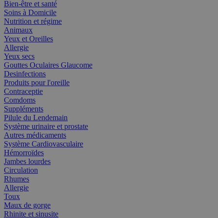
Bien-être et santé
Soins à Domicile
Nutrition et régime
Animaux
Yeux et Oreilles
Allergie
Yeux secs
Gouttes Oculaires Glaucome
Desinfections
Produits pour l'oreille
Contraceptie
Comdoms
Suppléments
Pilule du Lendemain
Système urinaire et prostate
Autres médicaments
Système Cardiovasculaire
Hémorroïdes
Jambes lourdes
Circulation
Rhumes
Allergie
Toux
Maux de gorge
Rhinite et sinusite