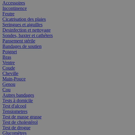
Accessoires
Incontinence
Feutre
Cicatrisation des plaies
Seringues et aiguilles
Desinfection et nettoyage
Sondes, baxter et cathéters
Pansement stérile
Bandages de soutien
Poignet
Bras
Ventre
Coude
Cheville
Main-Pouce
Genou
Cou
Autres bandages
Tests à domicile
Test d'alcool
Tensiometres
Test de masse grasse
Test de cholestérol
Test de drogue
Glucomètres