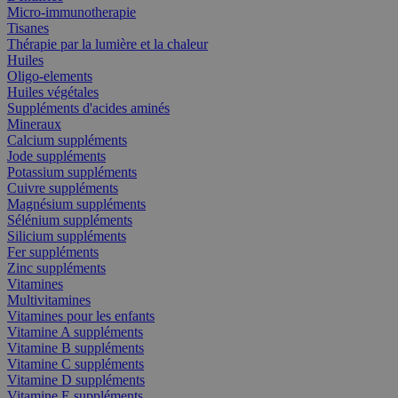
Micro-immunotherapie
Tisanes
Thérapie par la lumière et la chaleur
Huiles
Oligo-elements
Huiles végétales
Suppléments d'acides aminés
Mineraux
Calcium suppléments
Jode suppléments
Potassium suppléments
Cuivre suppléments
Magnésium suppléments
Sélénium suppléments
Silicium suppléments
Fer suppléments
Zinc suppléments
Vitamines
Multivitamines
Vitamines pour les enfants
Vitamine A suppléments
Vitamine B suppléments
Vitamine C suppléments
Vitamine D suppléments
Vitamine E suppléments