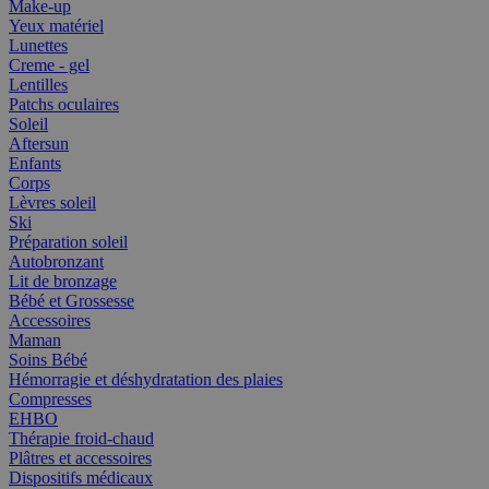
Make-up
Yeux matériel
Lunettes
Creme - gel
Lentilles
Patchs oculaires
Soleil
Aftersun
Enfants
Corps
Lèvres soleil
Ski
Préparation soleil
Autobronzant
Lit de bronzage
Bébé et Grossesse
Accessoires
Maman
Soins Bébé
Hémorragie et déshydratation des plaies
Compresses
EHBO
Thérapie froid-chaud
Plâtres et accessoires
Dispositifs médicaux