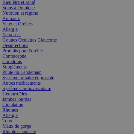
Bien-être et santé
Soins à Domicile
Nutrition et régime
Animaux
Yeux et Oreilles
Allergie
Yeux secs
Gouttes Oculaires Glaucome
Desinfections
Produits pour l'oreille
Contraceptie
Comdoms
Suppléments
Pilule du Lendemain
Système urinaire et prostate
Autres médicaments
Système Cardiovasculaire
Hémorroïdes
Jambes lourdes
Circulation
Rhumes
Allergie
Toux
Maux de gorge
Rhinite et sinusite