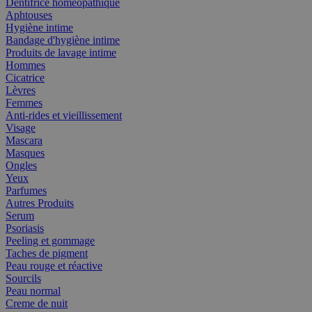
Dentifrice homéopathique
Aphtouses
Hygiène intime
Bandage d'hygiène intime
Produits de lavage intime
Hommes
Cicatrice
Lèvres
Femmes
Anti-rides et vieillissement
Visage
Mascara
Masques
Ongles
Yeux
Parfumes
Autres Produits
Serum
Psoriasis
Peeling et gommage
Taches de pigment
Peau rouge et réactive
Sourcils
Peau normal
Creme de nuit