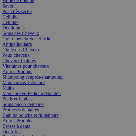
Huile de douche
Savon
Peau très seche
Cellulite
Cellulite
Deodorants
Soins des Cheveux
Cuir Chevelu Sec et Irrité
Antipelliculaire
Chute des Cheveux
Poux cheveux
Cheveux Colorés
Vitamines pour cheveux
Autres Produits
Shampoing et après-shampoing
Manucure & Pédicure
Mains
Manicure en Pedicure/Handen
Pieds et Jambes
Soins bucco-dentaires
Prothèses dentaires
Bain de bouche et fil dentaire
Autres Produits
Brosse à dents
Dentrifice