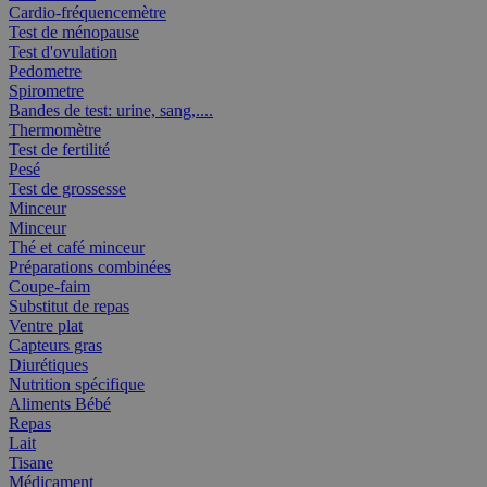
Cardio-fréquencemètre
Test de ménopause
Test d'ovulation
Pedometre
Spirometre
Bandes de test: urine, sang,....
Thermomètre
Test de fertilité
Pesé
Test de grossesse
Minceur
Minceur
Thé et café minceur
Préparations combinées
Coupe-faim
Substitut de repas
Ventre plat
Capteurs gras
Diurétiques
Nutrition spécifique
Aliments Bébé
Repas
Lait
Tisane
Médicament