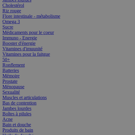
Cholestérol
Riz rouge
Flore intestinale - métabolisme
Omega 3
Sucre
Médicaments pour le coeur
Immuno - Energie
Booster d'énergie
Vitamines d'imuunité
Vitamines pour la faitgue
50+
Ronflement
Batteries
Mémoire
Prostate
Ménopause
Sexualité
Muscles et articulations
Bas de contention
Jambes lourdes
Boîtes à pilules
Acne
Bain et douche
Produits de bain