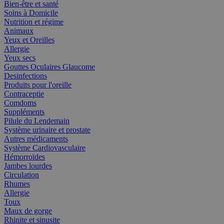
Bien-être et santé
Soins à Domicile
Nutrition et régime
Animaux
Yeux et Oreilles
Allergie
Yeux secs
Gouttes Oculaires Glaucome
Desinfections
Produits pour l'oreille
Contraceptie
Comdoms
Suppléments
Pilule du Lendemain
Système urinaire et prostate
Autres médicaments
Système Cardiovasculaire
Hémorroïdes
Jambes lourdes
Circulation
Rhumes
Allergie
Toux
Maux de gorge
Rhinite et sinusite