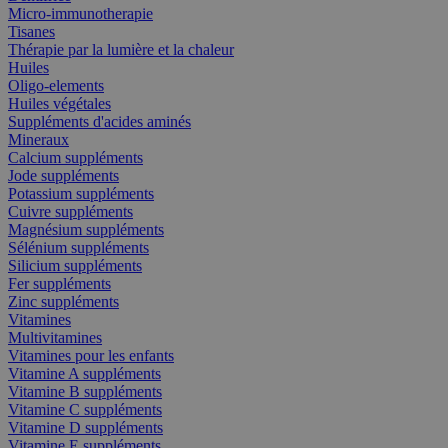
Micro-immunotherapie
Tisanes
Thérapie par la lumière et la chaleur
Huiles
Oligo-elements
Huiles végétales
Suppléments d'acides aminés
Mineraux
Calcium suppléments
Jode suppléments
Potassium suppléments
Cuivre suppléments
Magnésium suppléments
Sélénium suppléments
Silicium suppléments
Fer suppléments
Zinc suppléments
Vitamines
Multivitamines
Vitamines pour les enfants
Vitamine A suppléments
Vitamine B suppléments
Vitamine C suppléments
Vitamine D suppléments
Vitamine E suppléments