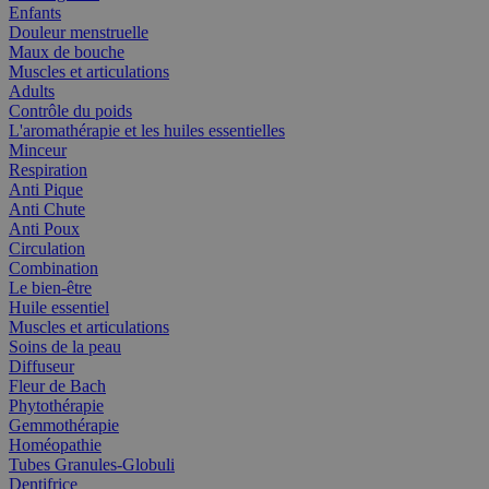
Enfants
Douleur menstruelle
Maux de bouche
Muscles et articulations
Adults
Contrôle du poids
L'aromathérapie et les huiles essentielles
Minceur
Respiration
Anti Pique
Anti Chute
Anti Poux
Circulation
Combination
Le bien-être
Huile essentiel
Muscles et articulations
Soins de la peau
Diffuseur
Fleur de Bach
Phytothérapie
Gemmothérapie
Homéopathie
Tubes Granules-Globuli
Dentifrice