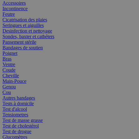
Accessoires
Incontinence
Feutre
Cicatrisation des plaies
Seringues et aiguilles
Desinfection et nettoyage
Sondes, baxter et cathéters
Pansement stérile
Bandages de soutien
Poignet
Bras
Ventre
Coude
Cheville
Main-Pouce
Genou
Cou
Autres bandages
Tests à domicile
Test d'alcool
Tensiometres
Test de masse grasse
Test de cholestérol
Test de drogue
Glucomètres