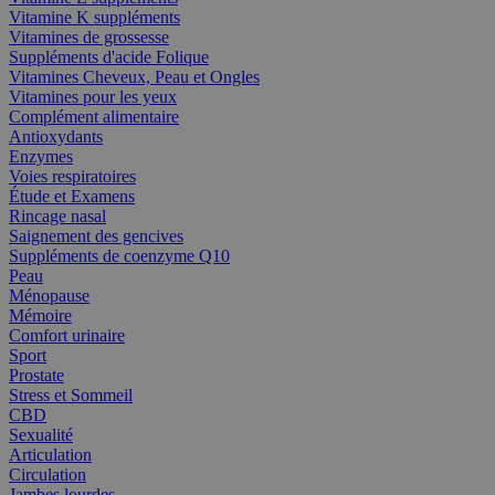
Vitamine K suppléments
Vitamines de grossesse
Suppléments d'acide Folique
Vitamines Cheveux, Peau et Ongles
Vitamines pour les yeux
Complément alimentaire
Antioxydants
Enzymes
Voies respiratoires
Étude et Examens
Rincage nasal
Saignement des gencives
Suppléments de coenzyme Q10
Peau
Ménopause
Mémoire
Comfort urinaire
Sport
Prostate
Stress et Sommeil
CBD
Sexualité
Articulation
Circulation
Jambes lourdes