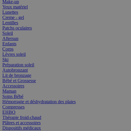
Make-up
Yeux matériel
Lunettes
Creme - gel
Lentilles
Patchs oculaires
Soleil
Aftersun
Enfants
Corps
Lèvres soleil
Ski
Préparation soleil
Autobronzant
Lit de bronzage
Bébé et Grossesse
Accessoires
Maman
Soins Bébé
Hémorragie et déshydratation des plaies
Compresses
EHBO
Thérapie froid-chaud
Plâtres et accessoires
Dispositifs médicaux