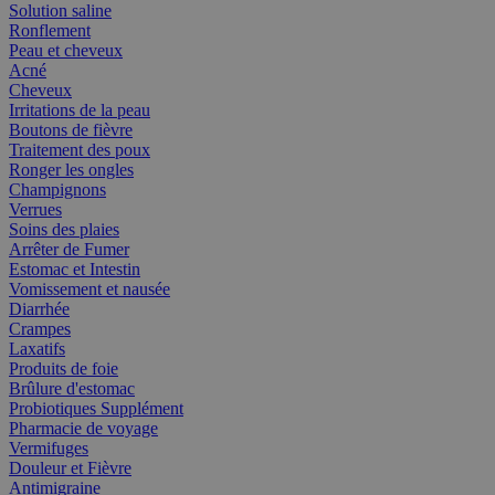
Solution saline
Ronflement
Peau et cheveux
Acné
Cheveux
Irritations de la peau
Boutons de fièvre
Traitement des poux
Ronger les ongles
Champignons
Verrues
Soins des plaies
Arrêter de Fumer
Estomac et Intestin
Vomissement et nausée
Diarrhée
Crampes
Laxatifs
Produits de foie
Brûlure d'estomac
Probiotiques Supplément
Pharmacie de voyage
Vermifuges
Douleur et Fièvre
Antimigraine