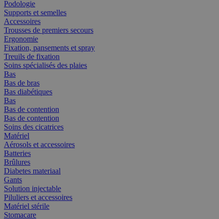
Podologie
Supports et semelles
Accessoires
Trousses de premiers secours
Ergonomie
Fixation, pansements et spray
Treuils de fixation
Soins spécialisés des plaies
Bas
Bas de bras
Bas diabétiques
Bas
Bas de contention
Bas de contention
Soins des cicatrices
Matériel
Aérosols et accessoires
Batteries
Brûlures
Diabetes materiaal
Gants
Solution injectable
Piluliers et accessoires
Matériel stérile
Stomacare