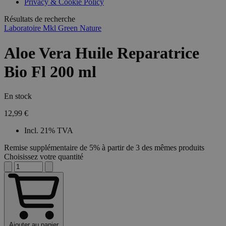
Privacy & Cookie Policy
combineren to
veel versc
gebruikerssess
Microsoft
analytische
Résultats de recherche
waardoor 
doeleinden.
kunnen w
Laboratoire Mkl Green Nature
gevolgd.
Aloe Vera Huile Reparatrice
Bio Fl 200 ml
En stock
12,99 €
Incl. 21% TVA
Remise supplémentaire de 5% à partir de 3 des mêmes produits
Choisissez votre quantité
Ajouter au panier