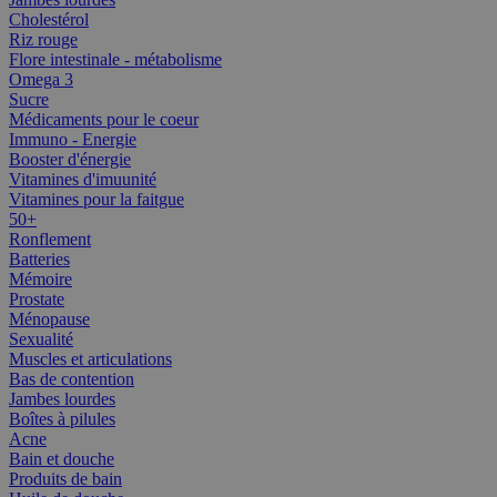
Cholestérol
Riz rouge
Flore intestinale - métabolisme
Omega 3
Sucre
Médicaments pour le coeur
Immuno - Energie
Booster d'énergie
Vitamines d'imuunité
Vitamines pour la faitgue
50+
Ronflement
Batteries
Mémoire
Prostate
Ménopause
Sexualité
Muscles et articulations
Bas de contention
Jambes lourdes
Boîtes à pilules
Acne
Bain et douche
Produits de bain