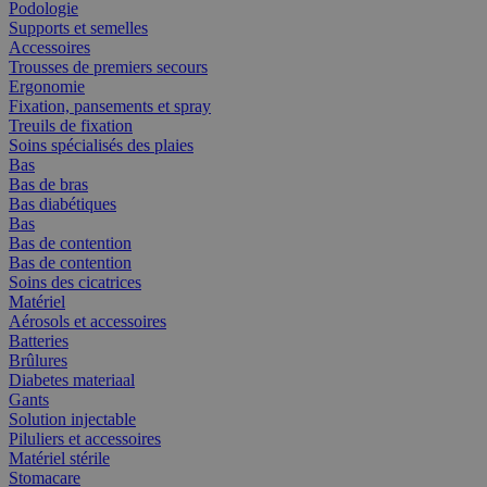
Podologie
Supports et semelles
Accessoires
Trousses de premiers secours
Ergonomie
Fixation, pansements et spray
Treuils de fixation
Soins spécialisés des plaies
Bas
Bas de bras
Bas diabétiques
Bas
Bas de contention
Bas de contention
Soins des cicatrices
Matériel
Aérosols et accessoires
Batteries
Brûlures
Diabetes materiaal
Gants
Solution injectable
Piluliers et accessoires
Matériel stérile
Stomacare