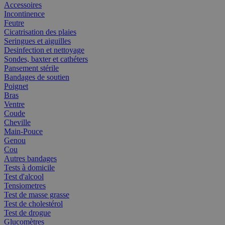
Accessoires
Incontinence
Feutre
Cicatrisation des plaies
Seringues et aiguilles
Desinfection et nettoyage
Sondes, baxter et cathéters
Pansement stérile
Bandages de soutien
Poignet
Bras
Ventre
Coude
Cheville
Main-Pouce
Genou
Cou
Autres bandages
Tests à domicile
Test d'alcool
Tensiometres
Test de masse grasse
Test de cholestérol
Test de drogue
Glucomètres