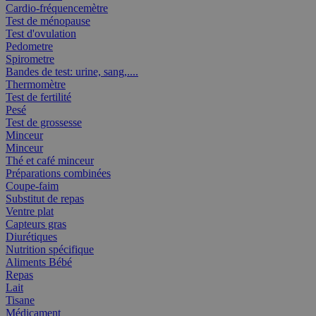
Cardio-fréquencemètre
Test de ménopause
Test d'ovulation
Pedometre
Spirometre
Bandes de test: urine, sang,....
Thermomètre
Test de fertilité
Pesé
Test de grossesse
Minceur
Minceur
Thé et café minceur
Préparations combinées
Coupe-faim
Substitut de repas
Ventre plat
Capteurs gras
Diurétiques
Nutrition spécifique
Aliments Bébé
Repas
Lait
Tisane
Médicament