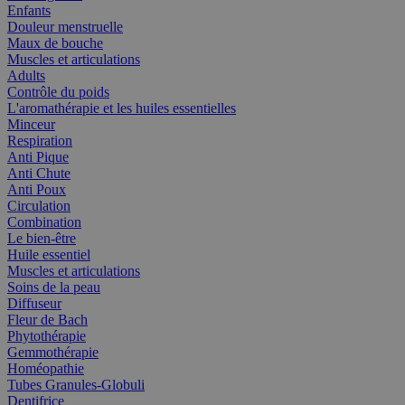
Enfants
Douleur menstruelle
Maux de bouche
Muscles et articulations
Adults
Contrôle du poids
L'aromathérapie et les huiles essentielles
Minceur
Respiration
Anti Pique
Anti Chute
Anti Poux
Circulation
Combination
Le bien-être
Huile essentiel
Muscles et articulations
Soins de la peau
Diffuseur
Fleur de Bach
Phytothérapie
Gemmothérapie
Homéopathie
Tubes Granules-Globuli
Dentifrice