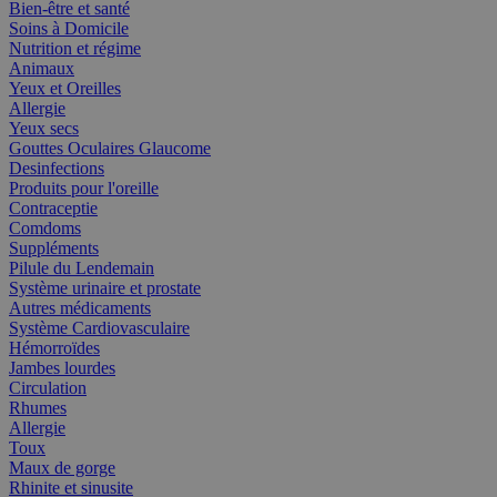
Bien-être et santé
Soins à Domicile
Nutrition et régime
Animaux
Yeux et Oreilles
Allergie
Yeux secs
Gouttes Oculaires Glaucome
Desinfections
Produits pour l'oreille
Contraceptie
Comdoms
Suppléments
Pilule du Lendemain
Système urinaire et prostate
Autres médicaments
Système Cardiovasculaire
Hémorroïdes
Jambes lourdes
Circulation
Rhumes
Allergie
Toux
Maux de gorge
Rhinite et sinusite