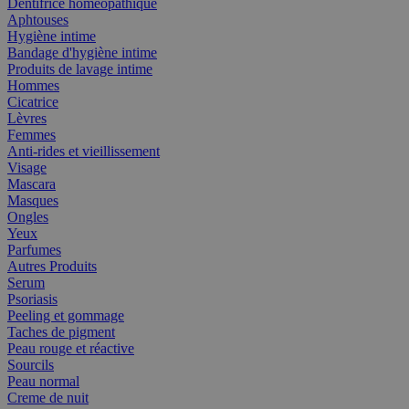
Dentifrice homéopathique
Aphtouses
Hygiène intime
Bandage d'hygiène intime
Produits de lavage intime
Hommes
Cicatrice
Lèvres
Femmes
Anti-rides et vieillissement
Visage
Mascara
Masques
Ongles
Yeux
Parfumes
Autres Produits
Serum
Psoriasis
Peeling et gommage
Taches de pigment
Peau rouge et réactive
Sourcils
Peau normal
Creme de nuit