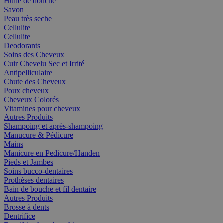
Huile de douche
Savon
Peau très seche
Cellulite
Cellulite
Deodorants
Soins des Cheveux
Cuir Chevelu Sec et Irrité
Antipelliculaire
Chute des Cheveux
Poux cheveux
Cheveux Colorés
Vitamines pour cheveux
Autres Produits
Shampoing et après-shampoing
Manucure & Pédicure
Mains
Manicure en Pedicure/Handen
Pieds et Jambes
Soins bucco-dentaires
Prothèses dentaires
Bain de bouche et fil dentaire
Autres Produits
Brosse à dents
Dentrifice