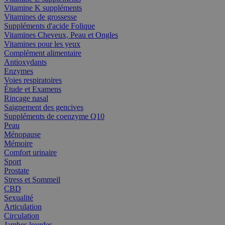
Vitamine K suppléments
Vitamines de grossesse
Suppléments d'acide Folique
Vitamines Cheveux, Peau et Ongles
Vitamines pour les yeux
Complément alimentaire
Antioxydants
Enzymes
Voies respiratoires
Étude et Examens
Rincage nasal
Saignement des gencives
Suppléments de coenzyme Q10
Peau
Ménopause
Mémoire
Comfort urinaire
Sport
Prostate
Stress et Sommeil
CBD
Sexualité
Articulation
Circulation
Jambes lourdes