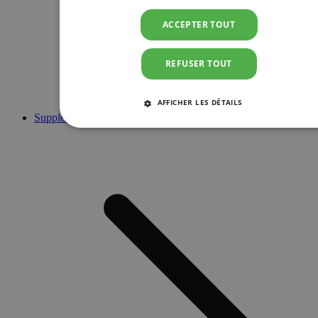
ACCEPTER TOUT
REFUSER TOUT
AFFICHER LES DÉTAILS
Suppléments
STRICTEMENT NÉCESSAIRES
PERFORMANCE
CIBLAGE
FONCTIONNALITÉ
Strictement nécessaires
Performance
Ciblage
Fonctionnalité
Les cookies strictement nécessaires habilitent des