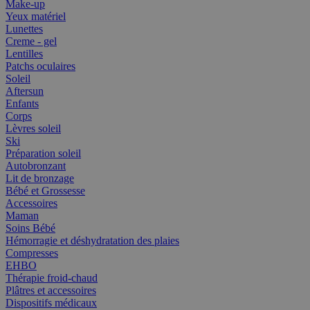
Make-up
Yeux matériel
Lunettes
Creme - gel
Lentilles
Patchs oculaires
Soleil
Aftersun
Enfants
Corps
Lèvres soleil
Ski
Préparation soleil
Autobronzant
Lit de bronzage
Bébé et Grossesse
Accessoires
Maman
Soins Bébé
Hémorragie et déshydratation des plaies
Compresses
EHBO
Thérapie froid-chaud
Plâtres et accessoires
Dispositifs médicaux