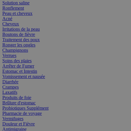
Solution saline
Ronflement
Peau et cheveux
Acné
Cheveux
Irritations de la peau
Boutons de fièvre
Traitement des poux
Ronger les ongles
Champignons
Verrues
Soins des plaies
Arrêter de Fumer
Estomac et Intestin
Vomissement et nausée
Diarrhée
Crampes
Laxatifs
Produits de foie
Brûlure d'estomac
Probiotiques Supplément
Pharmacie de voyage
Vermifuges
Douleur et Fièvre
Antimigraine