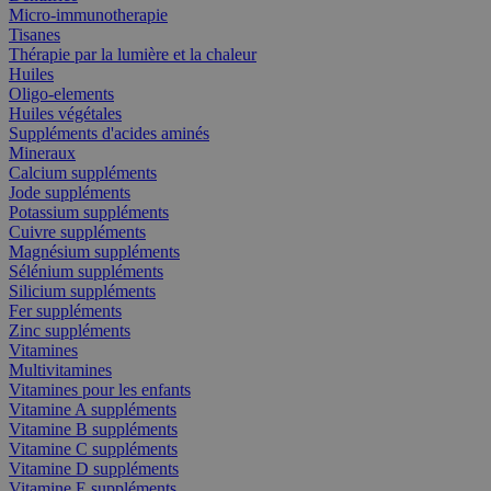
Micro-immunotherapie
Tisanes
Thérapie par la lumière et la chaleur
Huiles
Oligo-elements
Huiles végétales
Suppléments d'acides aminés
Mineraux
Calcium suppléments
Jode suppléments
Potassium suppléments
Cuivre suppléments
Magnésium suppléments
Sélénium suppléments
Silicium suppléments
Fer suppléments
Zinc suppléments
Vitamines
Multivitamines
Vitamines pour les enfants
Vitamine A suppléments
Vitamine B suppléments
Vitamine C suppléments
Vitamine D suppléments
Vitamine E suppléments