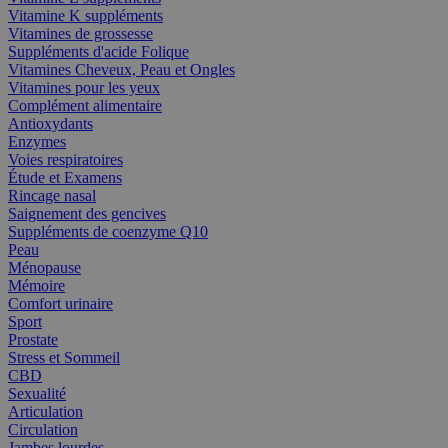
Vitamine K suppléments
Vitamines de grossesse
Suppléments d'acide Folique
Vitamines Cheveux, Peau et Ongles
Vitamines pour les yeux
Complément alimentaire
Antioxydants
Enzymes
Voies respiratoires
Étude et Examens
Rincage nasal
Saignement des gencives
Suppléments de coenzyme Q10
Peau
Ménopause
Mémoire
Comfort urinaire
Sport
Prostate
Stress et Sommeil
CBD
Sexualité
Articulation
Circulation
Jambes lourdes