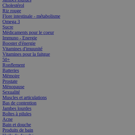
Cholestérol
Riz rouge
Flore intestinale - métabolisme
Omega 3
Sucre
Médicaments pour le coeur
Immuno - Energie
Booster d'énergie
Vitamines d'imuunité
Vitamines pour la faitgue
50+
Ronflement
Batteries
Mémoire
Prostate
Ménopause
Sexualité
Muscles et articulations
Bas de contention
Jambes lourdes
Boîtes à pilules
Acne
Bain et douche
Produits de bain