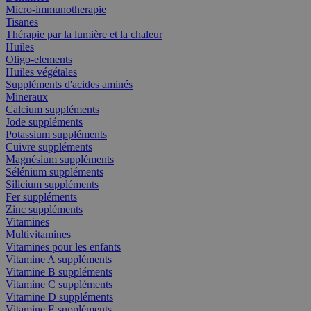
Micro-immunotherapie
Tisanes
Thérapie par la lumière et la chaleur
Huiles
Oligo-elements
Huiles végétales
Suppléments d'acides aminés
Mineraux
Calcium suppléments
Jode suppléments
Potassium suppléments
Cuivre suppléments
Magnésium suppléments
Sélénium suppléments
Silicium suppléments
Fer suppléments
Zinc suppléments
Vitamines
Multivitamines
Vitamines pour les enfants
Vitamine A suppléments
Vitamine B suppléments
Vitamine C suppléments
Vitamine D suppléments
Vitamine E suppléments