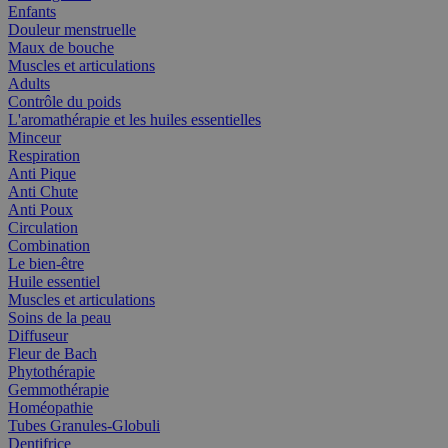
Enfants
Douleur menstruelle
Maux de bouche
Muscles et articulations
Adults
Contrôle du poids
L'aromathérapie et les huiles essentielles
Minceur
Respiration
Anti Pique
Anti Chute
Anti Poux
Circulation
Combination
Le bien-être
Huile essentiel
Muscles et articulations
Soins de la peau
Diffuseur
Fleur de Bach
Phytothérapie
Gemmothérapie
Homéopathie
Tubes Granules-Globuli
Dentifrice