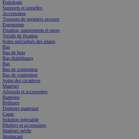
Podologie
Supports et semelles
Accessoires
Trousses de premiers secours
Ergonomie
Fixation, pansements et spray
Treuils de fixation
Soins spécialisés des plaies
Bas
Bas de bras
Bas diabétiques
Bas
Bas de contention
Bas de contention
Soins des cicatrices
Matériel
Aérosols et accessoires
Batteries
Brûlures
Diabetes materiaal
Gants
Solution injectable
Piluliers et accessoires
Matériel stérile
Stomacare