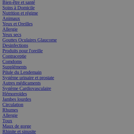
Bien-être et santé
Soins à Domicile
Nutrition et régime
Animaux
Yeux et Oreilles
Allergie
Yeux secs
Gouttes Oculaires Glaucome
Desinfections
Produits pour l'oreille
Contraceptie
Comdoms
Suppléments
Pilule du Lendemain
Système urinaire et prostate
Autres médicaments
Système Cardiovasculaire
Hémorroïdes
Jambes lourdes
Circulation
Rhumes
Allergie
Toux
Maux de gorge
Rhinite et sinusite