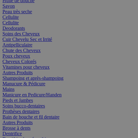
Huile de douche
Savon
Peau très seche
Cellulite
Cellulite
Deodorants
Soins des Cheveux
Cuir Chevelu Sec et Irrité
Antipelliculaire
Chute des Cheveux
Poux cheveux
Cheveux Colorés
Vitamines pour cheveux
Autres Produits
Shampoing et après-shampoing
Manucure & Pédicure
Mains
Manicure en Pedicure/Handen
Pieds et Jambes
Soins bucco-dentaires
Prothèses dentaires
Bain de bouche et fil dentaire
Autres Produits
Brosse à dents
Dentrifice