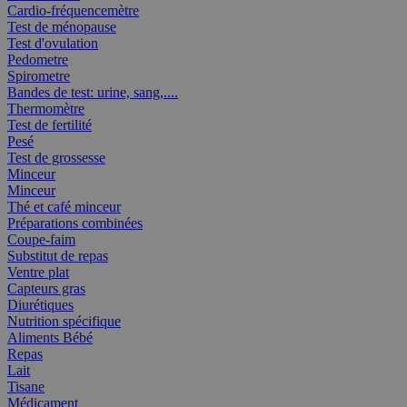
Cardio-fréquencemètre
Test de ménopause
Test d'ovulation
Pedometre
Spirometre
Bandes de test: urine, sang,....
Thermomètre
Test de fertilité
Pesé
Test de grossesse
Minceur
Minceur
Thé et café minceur
Préparations combinées
Coupe-faim
Substitut de repas
Ventre plat
Capteurs gras
Diurétiques
Nutrition spécifique
Aliments Bébé
Repas
Lait
Tisane
Médicament