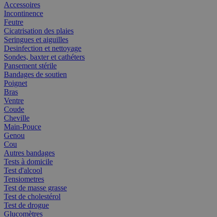
Accessoires
Incontinence
Feutre
Cicatrisation des plaies
Seringues et aiguilles
Desinfection et nettoyage
Sondes, baxter et cathéters
Pansement stérile
Bandages de soutien
Poignet
Bras
Ventre
Coude
Cheville
Main-Pouce
Genou
Cou
Autres bandages
Tests à domicile
Test d'alcool
Tensiometres
Test de masse grasse
Test de cholestérol
Test de drogue
Glucomètres