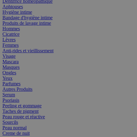
Dentifrice homéopathique
Aphtouses
Hygiène intime
Bandage d'hygiène intime
Produits de lavage intime
Hommes
Cicatrice
Lèvres
Femmes
Anti-rides et vieillissement
Visage
Mascara
Masques
Ongles
Yeux
Parfumes
Autres Produits
Serum
Psoriasis
Peeling et gommage
Taches de pigment
Peau rouge et réactive
Sourcils
Peau normal
Creme de nuit