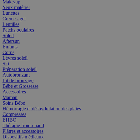
Make-up
Yeux matériel
Lunettes
Creme - gel
Lentilles
Patchs oculaires
Soleil
Aftersun
Enfants
Corps
Lèvres soleil
Ski
Préparation soleil
Autobronzant
Lit de bronzage
Bébé et Grossesse
Accessoires
Maman
Soins Bébé
Hémorragie et déshydratation des plaies
Compresses
EHBO
Thérapie froid-chaud
Plâtres et accessoires
Dispositifs médicaux