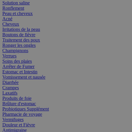
Solution saline
Ronflement
Peau et cheveux
Acné
Cheveux
Irritations de la peau
Boutons de fièvre
Traitement des poux
Ronger les ongles
Champignons
Verrues
Soins des plaies
Arrêter de Fumer
Estomac et Intestin
Vomissement et nausée
Diarrhée
Crampes
Laxatifs
Produits de foie
Brûlure d'estomac
Probiotiques Supplément
Pharmacie de voyage
Vermifuges
Douleur et Fièvre
Antimigraine