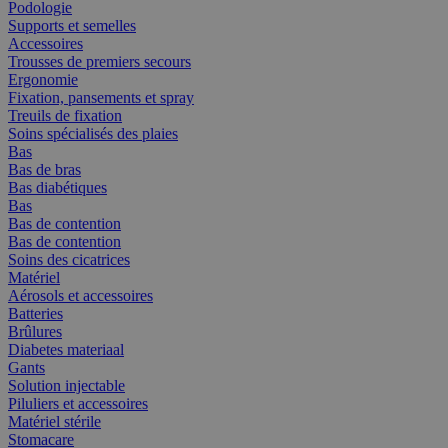
Podologie
Supports et semelles
Accessoires
Trousses de premiers secours
Ergonomie
Fixation, pansements et spray
Treuils de fixation
Soins spécialisés des plaies
Bas
Bas de bras
Bas diabétiques
Bas
Bas de contention
Bas de contention
Soins des cicatrices
Matériel
Aérosols et accessoires
Batteries
Brûlures
Diabetes materiaal
Gants
Solution injectable
Piluliers et accessoires
Matériel stérile
Stomacare