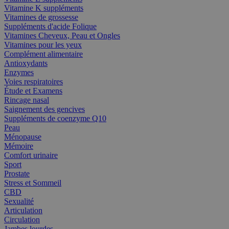
Vitamine K suppléments
Vitamines de grossesse
Suppléments d'acide Folique
Vitamines Cheveux, Peau et Ongles
Vitamines pour les yeux
Complément alimentaire
Antioxydants
Enzymes
Voies respiratoires
Étude et Examens
Rincage nasal
Saignement des gencives
Suppléments de coenzyme Q10
Peau
Ménopause
Mémoire
Comfort urinaire
Sport
Prostate
Stress et Sommeil
CBD
Sexualité
Articulation
Circulation
Jambes lourdes