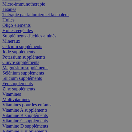
Micro-immunotherapie
Tisanes
Thérapie par la lumière et la chaleur
Huiles
Oligo-elements
Huiles végétales
Suppléments d'acides aminés
Mineraux
Calcium suppléments
Jode suppléments
Potassium suppléments
Cuivre suppléments
Magnésium suppléments
Sélénium suppléments
Silicium suppléments
Fer suppléments
Zinc suppléments
Vitamines
Multivitamines
Vitamines pour les enfants
Vitamine A suppléments
Vitamine B suppléments
Vitamine C suppléments
Vitamine D suppléments
Vitamine E suppléments