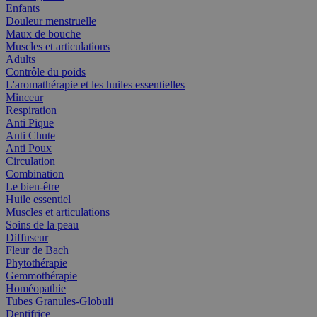
Enfants
Douleur menstruelle
Maux de bouche
Muscles et articulations
Adults
Contrôle du poids
L'aromathérapie et les huiles essentielles
Minceur
Respiration
Anti Pique
Anti Chute
Anti Poux
Circulation
Combination
Le bien-être
Huile essentiel
Muscles et articulations
Soins de la peau
Diffuseur
Fleur de Bach
Phytothérapie
Gemmothérapie
Homéopathie
Tubes Granules-Globuli
Dentifrice