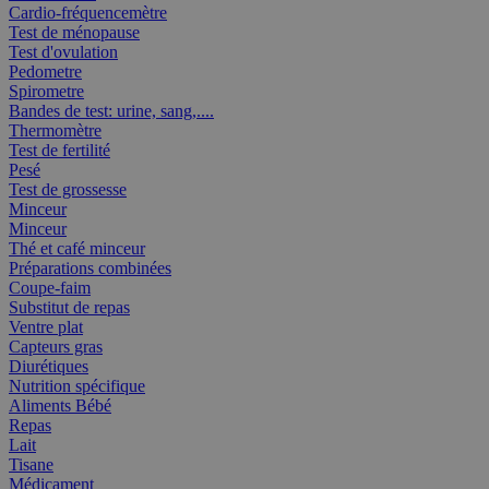
Cardio-fréquencemètre
Test de ménopause
Test d'ovulation
Pedometre
Spirometre
Bandes de test: urine, sang,....
Thermomètre
Test de fertilité
Pesé
Test de grossesse
Minceur
Minceur
Thé et café minceur
Préparations combinées
Coupe-faim
Substitut de repas
Ventre plat
Capteurs gras
Diurétiques
Nutrition spécifique
Aliments Bébé
Repas
Lait
Tisane
Médicament