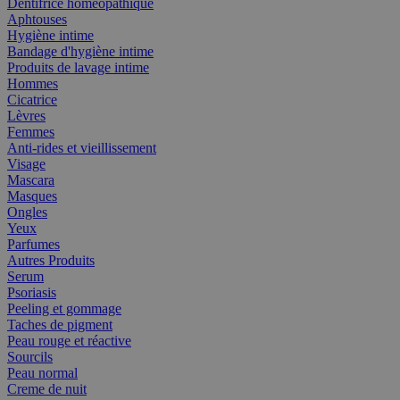
Dentifrice homéopathique
Aphtouses
Hygiène intime
Bandage d'hygiène intime
Produits de lavage intime
Hommes
Cicatrice
Lèvres
Femmes
Anti-rides et vieillissement
Visage
Mascara
Masques
Ongles
Yeux
Parfumes
Autres Produits
Serum
Psoriasis
Peeling et gommage
Taches de pigment
Peau rouge et réactive
Sourcils
Peau normal
Creme de nuit