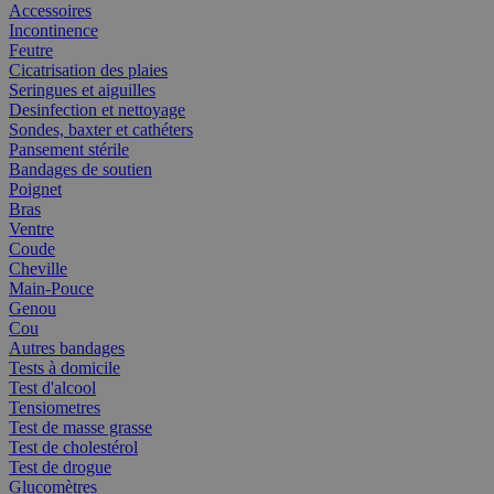
Accessoires
Incontinence
Feutre
Cicatrisation des plaies
Seringues et aiguilles
Desinfection et nettoyage
Sondes, baxter et cathéters
Pansement stérile
Bandages de soutien
Poignet
Bras
Ventre
Coude
Cheville
Main-Pouce
Genou
Cou
Autres bandages
Tests à domicile
Test d'alcool
Tensiometres
Test de masse grasse
Test de cholestérol
Test de drogue
Glucomètres