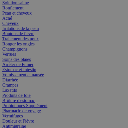
Solution saline
Ronflement
Peau et cheveux
Acné
Cheveux
Irritations de la peau
Boutons de fièvre
Traitement des poux
Ronger les ongles
Champignons
Verrues
Soins des plaies
Arrêter de Fumer
Estomac et Intestin
Vomissement et nausée
Diarrhée
Crampes
Laxatifs
Produits de foie
Brûlure d'estomac
Probiotiques Supplément
Pharmacie de voyage
Vermifuges
Douleur et Fièvre
Antimigraine