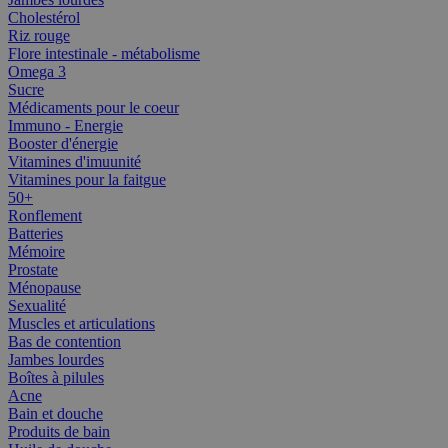
Cholestérol
Riz rouge
Flore intestinale - métabolisme
Omega 3
Sucre
Médicaments pour le coeur
Immuno - Energie
Booster d'énergie
Vitamines d'imuunité
Vitamines pour la faitgue
50+
Ronflement
Batteries
Mémoire
Prostate
Ménopause
Sexualité
Muscles et articulations
Bas de contention
Jambes lourdes
Boîtes à pilules
Acne
Bain et douche
Produits de bain