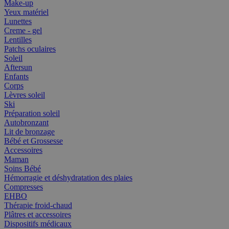
Make-up
Yeux matériel
Lunettes
Creme - gel
Lentilles
Patchs oculaires
Soleil
Aftersun
Enfants
Corps
Lèvres soleil
Ski
Préparation soleil
Autobronzant
Lit de bronzage
Bébé et Grossesse
Accessoires
Maman
Soins Bébé
Hémorragie et déshydratation des plaies
Compresses
EHBO
Thérapie froid-chaud
Plâtres et accessoires
Dispositifs médicaux