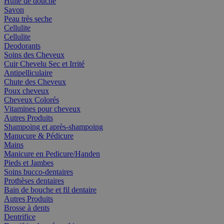
Huile de douche
Savon
Peau très seche
Cellulite
Cellulite
Deodorants
Soins des Cheveux
Cuir Chevelu Sec et Irrité
Antipelliculaire
Chute des Cheveux
Poux cheveux
Cheveux Colorés
Vitamines pour cheveux
Autres Produits
Shampoing et après-shampoing
Manucure & Pédicure
Mains
Manicure en Pedicure/Handen
Pieds et Jambes
Soins bucco-dentaires
Prothèses dentaires
Bain de bouche et fil dentaire
Autres Produits
Brosse à dents
Dentrifice