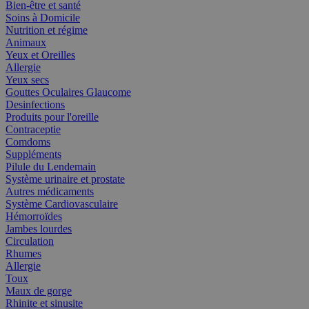
Bien-être et santé
Soins à Domicile
Nutrition et régime
Animaux
Yeux et Oreilles
Allergie
Yeux secs
Gouttes Oculaires Glaucome
Desinfections
Produits pour l'oreille
Contraceptie
Comdoms
Suppléments
Pilule du Lendemain
Système urinaire et prostate
Autres médicaments
Système Cardiovasculaire
Hémorroïdes
Jambes lourdes
Circulation
Rhumes
Allergie
Toux
Maux de gorge
Rhinite et sinusite