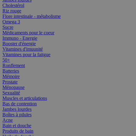
Cholestérol
Riz rouge
Flore intestinale - métabolisme
Omega 3
Sucre
Médicaments pour le coeur
Immuno - Energie
Booster d'énergie
Vitamines d'imuunité
Vitamines pour la faitgue
50+
Ronflement
Batteries
Mémoire
Prostate
Ménopause
Sexualité
Muscles et articulations
Bas de contention
Jambes lourdes
Boîtes à pilules
Acne
Bain et douche
Produits de bain