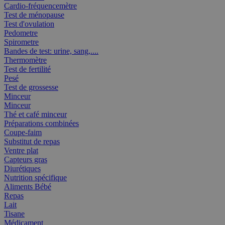
Cardio-fréquencemètre
Test de ménopause
Test d'ovulation
Pedometre
Spirometre
Bandes de test: urine, sang,....
Thermomètre
Test de fertilité
Pesé
Test de grossesse
Minceur
Minceur
Thé et café minceur
Préparations combinées
Coupe-faim
Substitut de repas
Ventre plat
Capteurs gras
Diurétiques
Nutrition spécifique
Aliments Bébé
Repas
Lait
Tisane
Médicament