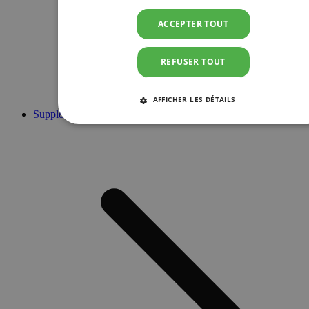
ACCEPTER TOUT
REFUSER TOUT
AFFICHER LES DÉTAILS
Suppléments
STRICTEMENT NÉCESSAIRES
PERFORMANCE
CIBLAGE
FONCTIONNALITÉ
Strictement nécessaires
Performance
Ciblage
Fonctionnalité
Les cookies strictement nécessaires habilitent des