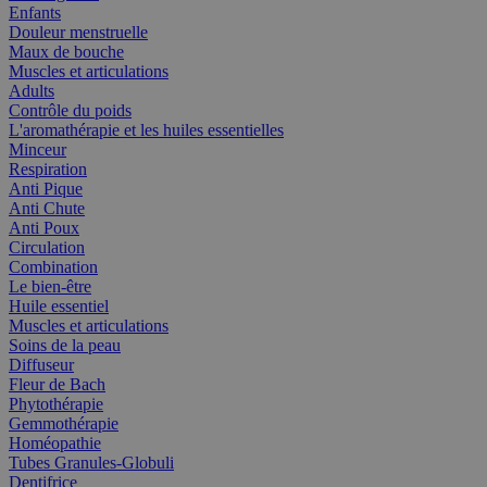
Enfants
Douleur menstruelle
Maux de bouche
Muscles et articulations
Adults
Contrôle du poids
L'aromathérapie et les huiles essentielles
Minceur
Respiration
Anti Pique
Anti Chute
Anti Poux
Circulation
Combination
Le bien-être
Huile essentiel
Muscles et articulations
Soins de la peau
Diffuseur
Fleur de Bach
Phytothérapie
Gemmothérapie
Homéopathie
Tubes Granules-Globuli
Dentifrice