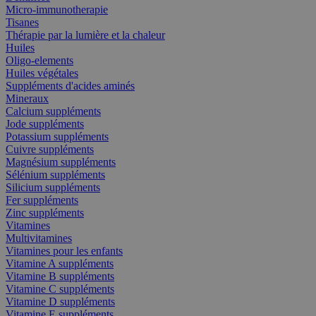
Micro-immunotherapie
Tisanes
Thérapie par la lumière et la chaleur
Huiles
Oligo-elements
Huiles végétales
Suppléments d'acides aminés
Mineraux
Calcium suppléments
Jode suppléments
Potassium suppléments
Cuivre suppléments
Magnésium suppléments
Sélénium suppléments
Silicium suppléments
Fer suppléments
Zinc suppléments
Vitamines
Multivitamines
Vitamines pour les enfants
Vitamine A suppléments
Vitamine B suppléments
Vitamine C suppléments
Vitamine D suppléments
Vitamine E suppléments