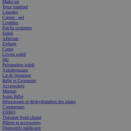
Make-up
Yeux matériel
Lunettes
Creme - gel
Lentilles
Patchs oculaires
Soleil
Aftersun
Enfants
Corps
Lèvres soleil
Ski
Préparation soleil
Autobronzant
Lit de bronzage
Bébé et Grossesse
Accessoires
Maman
Soins Bébé
Hémorragie et déshydratation des plaies
Compresses
EHBO
Thérapie froid-chaud
Plâtres et accessoires
Dispositifs médicaux