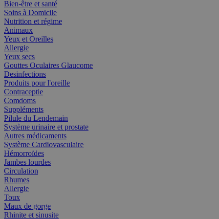
Bien-être et santé
Soins à Domicile
Nutrition et régime
Animaux
Yeux et Oreilles
Allergie
Yeux secs
Gouttes Oculaires Glaucome
Desinfections
Produits pour l'oreille
Contraceptie
Comdoms
Suppléments
Pilule du Lendemain
Système urinaire et prostate
Autres médicaments
Système Cardiovasculaire
Hémorroïdes
Jambes lourdes
Circulation
Rhumes
Allergie
Toux
Maux de gorge
Rhinite et sinusite