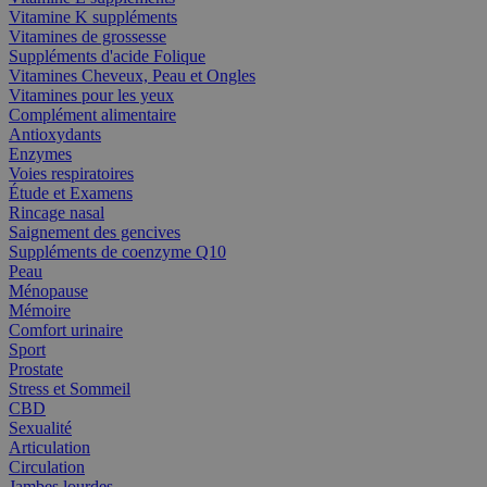
Vitamine K suppléments
Vitamines de grossesse
Suppléments d'acide Folique
Vitamines Cheveux, Peau et Ongles
Vitamines pour les yeux
Complément alimentaire
Antioxydants
Enzymes
Voies respiratoires
Étude et Examens
Rincage nasal
Saignement des gencives
Suppléments de coenzyme Q10
Peau
Ménopause
Mémoire
Comfort urinaire
Sport
Prostate
Stress et Sommeil
CBD
Sexualité
Articulation
Circulation
Jambes lourdes