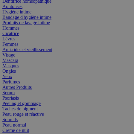
Dentifrice homéopathique
Aphtouses
Hygiène intime
Bandage d'hygiène intime
Produits de lavage intime
Hommes
Cicatrice
Lèvres
Femmes
Anti-rides et vieillissement
Visage
Mascara
Masques
Ongles
Yeux
Parfumes
Autres Produits
Serum
Psoriasis
Peeling et gommage
Taches de pigment
Peau rouge et réactive
Sourcils
Peau normal
Creme de nuit