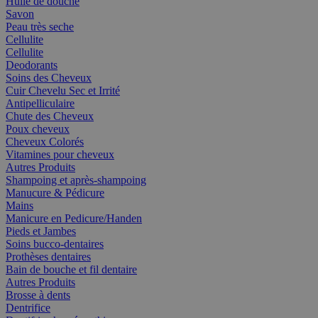
Huile de douche
Savon
Peau très seche
Cellulite
Cellulite
Deodorants
Soins des Cheveux
Cuir Chevelu Sec et Irrité
Antipelliculaire
Chute des Cheveux
Poux cheveux
Cheveux Colorés
Vitamines pour cheveux
Autres Produits
Shampoing et après-shampoing
Manucure & Pédicure
Mains
Manicure en Pedicure/Handen
Pieds et Jambes
Soins bucco-dentaires
Prothèses dentaires
Bain de bouche et fil dentaire
Autres Produits
Brosse à dents
Dentrifice