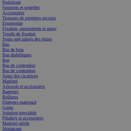
Podologie
Supports et semelles
Accessoires
Trousses de premiers secours
Ergonomie
Fixation, pansements et spray
Treuils de fixation
Soins spécialisés des plaies
Bas
Bas de bras
Bas diabétiques
Bas
Bas de contention
Bas de contention
Soins des cicatrices
Matériel
Aérosols et accessoires
Batteries
Brûlures
Diabetes materiaal
Gants
Solution injectable
Piluliers et accessoires
Matériel stérile
Stomacare