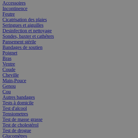
Accessoires
Incontinence
Feutre
Cicatrisation des plaies
Seringues et aiguilles
Desinfection et nettoyage
Sondes, baxter et cathéters
Pansement stérile
Bandages de soutien
Poignet
Bras
Ventre
Coude
Cheville
Main-Pouce
Genou
Cou
Autres bandages
Tests à domicile
Test d'alcool
Tensiometres
Test de masse grasse
Test de cholestérol
Test de drogue
Glucomètres