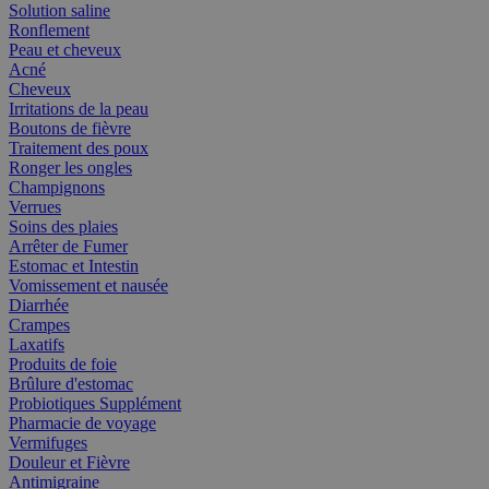
Solution saline
Ronflement
Peau et cheveux
Acné
Cheveux
Irritations de la peau
Boutons de fièvre
Traitement des poux
Ronger les ongles
Champignons
Verrues
Soins des plaies
Arrêter de Fumer
Estomac et Intestin
Vomissement et nausée
Diarrhée
Crampes
Laxatifs
Produits de foie
Brûlure d'estomac
Probiotiques Supplément
Pharmacie de voyage
Vermifuges
Douleur et Fièvre
Antimigraine