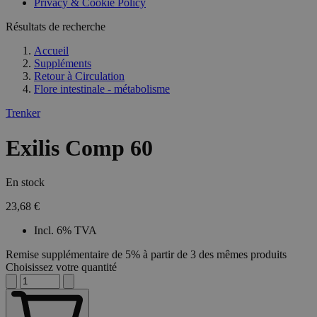
Privacy & Cookie Policy
combineren to
veel versc
gebruikerssess
Microsoft
analytische
Résultats de recherche
waardoor 
doeleinden.
kunnen w
gevolgd.
Accueil
Suppléments
Retour à
Circulation
Flore intestinale - métabolisme
Trenker
Exilis Comp 60
En stock
23,68 €
Incl. 6% TVA
Remise supplémentaire de 5% à partir de 3 des mêmes produits
Choisissez votre quantité