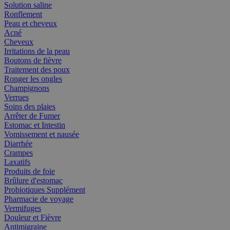
Solution saline
Ronflement
Peau et cheveux
Acné
Cheveux
Irritations de la peau
Boutons de fièvre
Traitement des poux
Ronger les ongles
Champignons
Verrues
Soins des plaies
Arrêter de Fumer
Estomac et Intestin
Vomissement et nausée
Diarrhée
Crampes
Laxatifs
Produits de foie
Brûlure d'estomac
Probiotiques Supplément
Pharmacie de voyage
Vermifuges
Douleur et Fièvre
Antimigraine