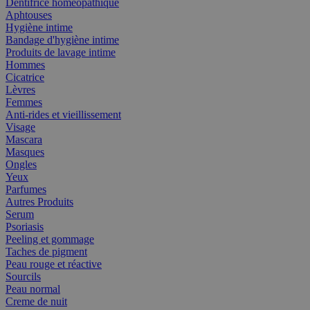
Dentifrice homéopathique
Aphtouses
Hygiène intime
Bandage d'hygiène intime
Produits de lavage intime
Hommes
Cicatrice
Lèvres
Femmes
Anti-rides et vieillissement
Visage
Mascara
Masques
Ongles
Yeux
Parfumes
Autres Produits
Serum
Psoriasis
Peeling et gommage
Taches de pigment
Peau rouge et réactive
Sourcils
Peau normal
Creme de nuit