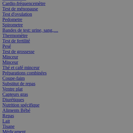
Cardio-fréquencemètre
Test de ménopause
Test d'ovulation
Pedometre
Spirometre
Bandes de test: urine, sang,....
Thermomètre
Test de fertilité
Pesé
Test de grossesse
Minceur
Minceur
Thé et café minceur
Préparations combinées
Coupe-faim
Substitut de repas
Ventre plat
Capteurs gras
Diurétiques
Nutrition spécifique
Aliments Bébé
Repas
Lait
Tisane
Médicament