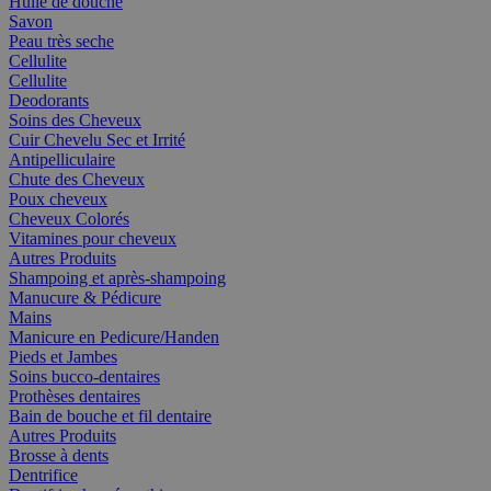
Huile de douche
Savon
Peau très seche
Cellulite
Cellulite
Deodorants
Soins des Cheveux
Cuir Chevelu Sec et Irrité
Antipelliculaire
Chute des Cheveux
Poux cheveux
Cheveux Colorés
Vitamines pour cheveux
Autres Produits
Shampoing et après-shampoing
Manucure & Pédicure
Mains
Manicure en Pedicure/Handen
Pieds et Jambes
Soins bucco-dentaires
Prothèses dentaires
Bain de bouche et fil dentaire
Autres Produits
Brosse à dents
Dentrifice