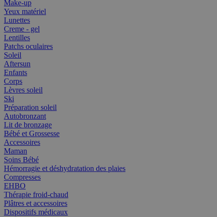
Make-up
Yeux matériel
Lunettes
Creme - gel
Lentilles
Patchs oculaires
Soleil
Aftersun
Enfants
Corps
Lèvres soleil
Ski
Préparation soleil
Autobronzant
Lit de bronzage
Bébé et Grossesse
Accessoires
Maman
Soins Bébé
Hémorragie et déshydratation des plaies
Compresses
EHBO
Thérapie froid-chaud
Plâtres et accessoires
Dispositifs médicaux