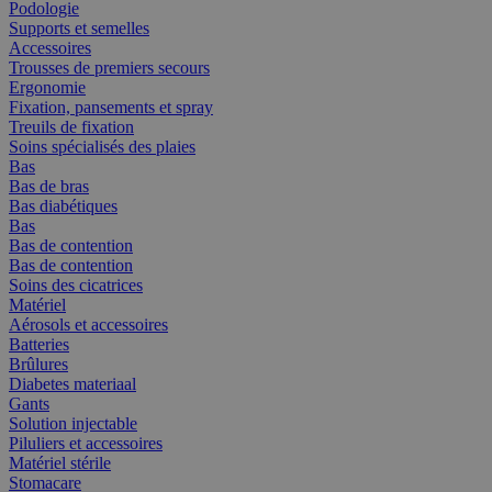
Podologie
Supports et semelles
Accessoires
Trousses de premiers secours
Ergonomie
Fixation, pansements et spray
Treuils de fixation
Soins spécialisés des plaies
Bas
Bas de bras
Bas diabétiques
Bas
Bas de contention
Bas de contention
Soins des cicatrices
Matériel
Aérosols et accessoires
Batteries
Brûlures
Diabetes materiaal
Gants
Solution injectable
Piluliers et accessoires
Matériel stérile
Stomacare