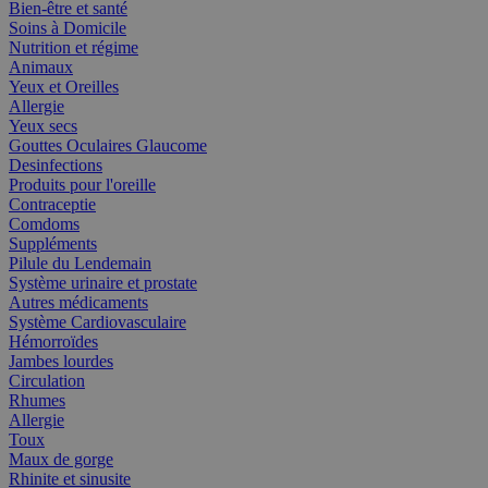
Bien-être et santé
Soins à Domicile
Nutrition et régime
Animaux
Yeux et Oreilles
Allergie
Yeux secs
Gouttes Oculaires Glaucome
Desinfections
Produits pour l'oreille
Contraceptie
Comdoms
Suppléments
Pilule du Lendemain
Système urinaire et prostate
Autres médicaments
Système Cardiovasculaire
Hémorroïdes
Jambes lourdes
Circulation
Rhumes
Allergie
Toux
Maux de gorge
Rhinite et sinusite