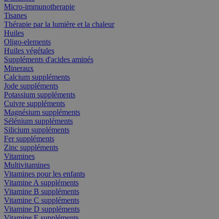
Micro-immunotherapie
Tisanes
Thérapie par la lumière et la chaleur
Huiles
Oligo-elements
Huiles végétales
Suppléments d'acides aminés
Mineraux
Calcium suppléments
Jode suppléments
Potassium suppléments
Cuivre suppléments
Magnésium suppléments
Sélénium suppléments
Silicium suppléments
Fer suppléments
Zinc suppléments
Vitamines
Multivitamines
Vitamines pour les enfants
Vitamine A suppléments
Vitamine B suppléments
Vitamine C suppléments
Vitamine D suppléments
Vitamine E suppléments