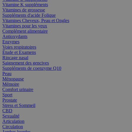
Vitamine K suppléments
Vitamines de grossesse
Suppléments d'acide Folique
Vitamines Cheveux, Peau et Ongles
Vitamines pour les yeux
Complément alimentaire
Antioxydants
Enzymes
Voies respiratoires
Étude et Examens
Rincage nasal
Saignement des gencives
Suppléments de coenzyme Q10
Peau
Ménopause
Mémoire
Comfort urinaire
Sport
Prostate
Stress et Sommeil
CBD
Sexualité
Articulation
Circulation
Jambes lourdes