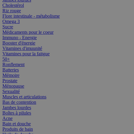
Cholestérol
Riz rouge
Flore intestinale - métabolisme
Omega 3
Sucre
Médicaments pour le coeur
Immuno - Energie
Booster d'énergie
Vitamines d'imuunité
Vitamines pour la faitgue
50+
Ronflement
Batteries
Mémoire
Prostate
Ménopause
Sexualité
Muscles et articulations
Bas de contention
Jambes lourdes
Boîtes à pilules
Acne
Bain et douche
Produits de bain