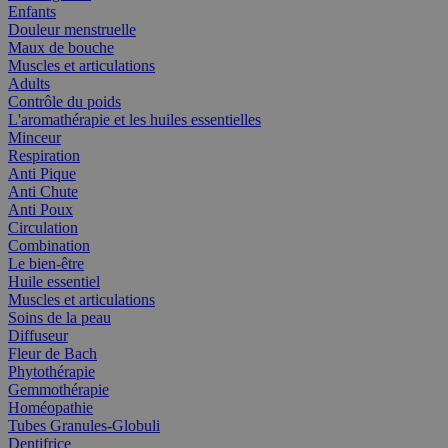
Enfants
Douleur menstruelle
Maux de bouche
Muscles et articulations
Adults
Contrôle du poids
L'aromathérapie et les huiles essentielles
Minceur
Respiration
Anti Pique
Anti Chute
Anti Poux
Circulation
Combination
Le bien-être
Huile essentiel
Muscles et articulations
Soins de la peau
Diffuseur
Fleur de Bach
Phytothérapie
Gemmothérapie
Homéopathie
Tubes Granules-Globuli
Dentifrice