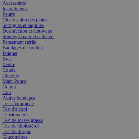
Accessoires
Incontinence
Feutre
Cicatrisation des plaies
Seringues et aiguilles
Desinfection et nettoyage
Sondes, baxter et cathéters
Pansement stérile
Bandages de soutien
Poignet
Bras
Ventre
Coude
Cheville
Main-Pouce
Genou
Cou
Autres bandages
Tests à domicile
Test d'alcool
Tensiometres
Test de masse grasse
Test de cholestérol
Test de drogue
Glucomètres