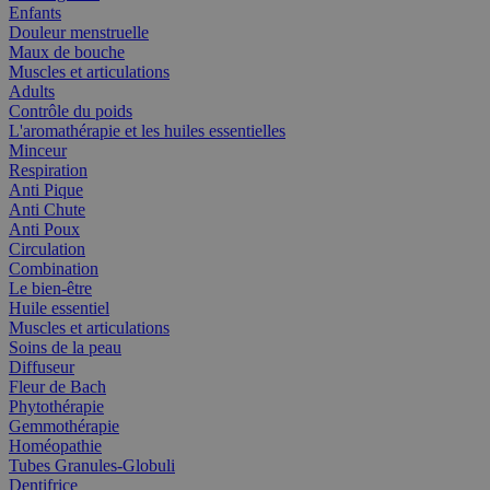
Enfants
Douleur menstruelle
Maux de bouche
Muscles et articulations
Adults
Contrôle du poids
L'aromathérapie et les huiles essentielles
Minceur
Respiration
Anti Pique
Anti Chute
Anti Poux
Circulation
Combination
Le bien-être
Huile essentiel
Muscles et articulations
Soins de la peau
Diffuseur
Fleur de Bach
Phytothérapie
Gemmothérapie
Homéopathie
Tubes Granules-Globuli
Dentifrice