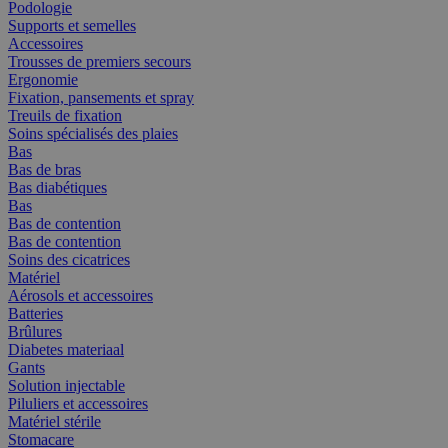
Podologie
Supports et semelles
Accessoires
Trousses de premiers secours
Ergonomie
Fixation, pansements et spray
Treuils de fixation
Soins spécialisés des plaies
Bas
Bas de bras
Bas diabétiques
Bas
Bas de contention
Bas de contention
Soins des cicatrices
Matériel
Aérosols et accessoires
Batteries
Brûlures
Diabetes materiaal
Gants
Solution injectable
Piluliers et accessoires
Matériel stérile
Stomacare