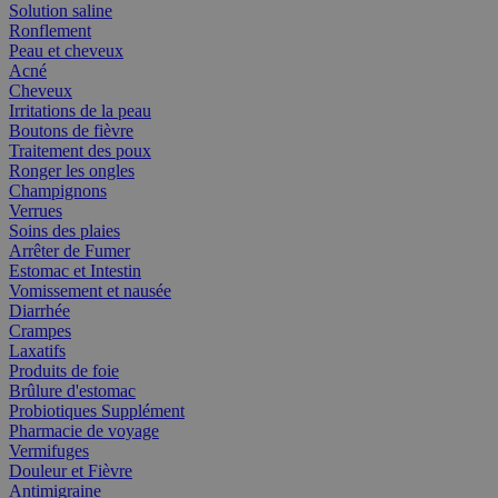
Solution saline
Ronflement
Peau et cheveux
Acné
Cheveux
Irritations de la peau
Boutons de fièvre
Traitement des poux
Ronger les ongles
Champignons
Verrues
Soins des plaies
Arrêter de Fumer
Estomac et Intestin
Vomissement et nausée
Diarrhée
Crampes
Laxatifs
Produits de foie
Brûlure d'estomac
Probiotiques Supplément
Pharmacie de voyage
Vermifuges
Douleur et Fièvre
Antimigraine