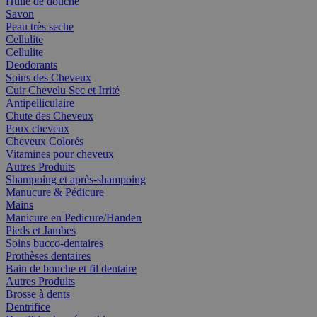
Huile de douche
Savon
Peau très seche
Cellulite
Cellulite
Deodorants
Soins des Cheveux
Cuir Chevelu Sec et Irrité
Antipelliculaire
Chute des Cheveux
Poux cheveux
Cheveux Colorés
Vitamines pour cheveux
Autres Produits
Shampoing et après-shampoing
Manucure & Pédicure
Mains
Manicure en Pedicure/Handen
Pieds et Jambes
Soins bucco-dentaires
Prothèses dentaires
Bain de bouche et fil dentaire
Autres Produits
Brosse à dents
Dentrifice