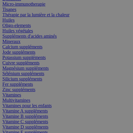
Micro-immunotherapie
Tisanes
Thérapie par la lumière et la chaleur
Huiles
Oligo-elements
Huiles végétales
Suppléments d'acides aminés
Mineraux
Calcium suppléments
Jode suppléments
Potassium suppléments
Cuivre suppléments
Magnésium suppléments
Sélénium suppléments
Silicium suppléments
Fer suppléments
Zinc suppléments
Vitamines
Multivitamines
Vitamines pour les enfants
Vitamine A suppléments
Vitamine B suppléments
Vitamine C suppléments
Vitamine D suppléments
Vitamine E suppléments