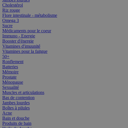
Cholestérol
Riz rouge
Flore intestinale - métabolisme
Omega 3
Sucre
Médicaments pour le coeur
Immuno - Energie
Booster d'énergie
Vitamines d'imuunité
Vitamines pour la faitgue
50+
Ronflement
Batteries
Mémoire
Prostate
Ménopause
Sexualité
Muscles et articulations
Bas de contention
Jambes lourdes
Boîtes à pilules
Acne
Bain et douche
Produits de bain