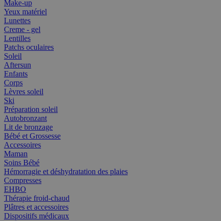
Make-up
Yeux matériel
Lunettes
Creme - gel
Lentilles
Patchs oculaires
Soleil
Aftersun
Enfants
Corps
Lèvres soleil
Ski
Préparation soleil
Autobronzant
Lit de bronzage
Bébé et Grossesse
Accessoires
Maman
Soins Bébé
Hémorragie et déshydratation des plaies
Compresses
EHBO
Thérapie froid-chaud
Plâtres et accessoires
Dispositifs médicaux