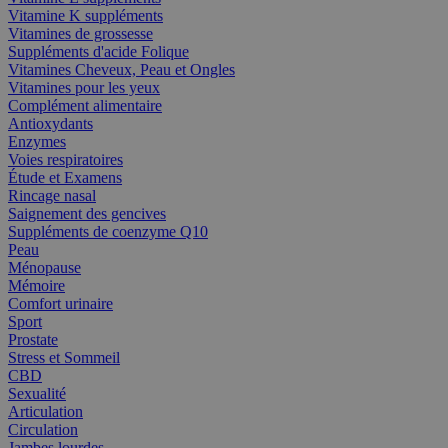
Vitamine K suppléments
Vitamines de grossesse
Suppléments d'acide Folique
Vitamines Cheveux, Peau et Ongles
Vitamines pour les yeux
Complément alimentaire
Antioxydants
Enzymes
Voies respiratoires
Étude et Examens
Rincage nasal
Saignement des gencives
Suppléments de coenzyme Q10
Peau
Ménopause
Mémoire
Comfort urinaire
Sport
Prostate
Stress et Sommeil
CBD
Sexualité
Articulation
Circulation
Jambes lourdes