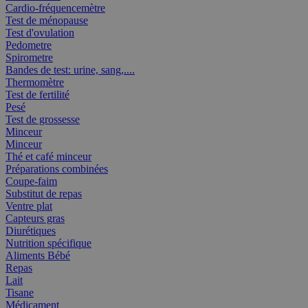
Cardio-fréquencemètre
Test de ménopause
Test d'ovulation
Pedometre
Spirometre
Bandes de test: urine, sang,....
Thermomètre
Test de fertilité
Pesé
Test de grossesse
Minceur
Minceur
Thé et café minceur
Préparations combinées
Coupe-faim
Substitut de repas
Ventre plat
Capteurs gras
Diurétiques
Nutrition spécifique
Aliments Bébé
Repas
Lait
Tisane
Médicament