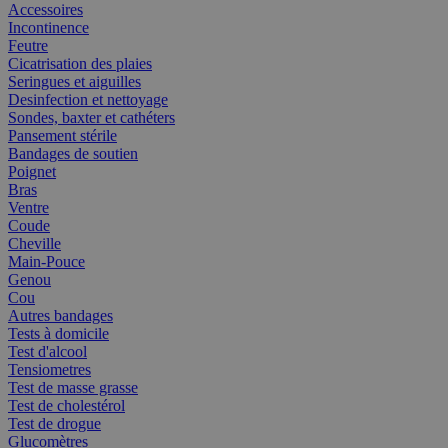
Accessoires
Incontinence
Feutre
Cicatrisation des plaies
Seringues et aiguilles
Desinfection et nettoyage
Sondes, baxter et cathéters
Pansement stérile
Bandages de soutien
Poignet
Bras
Ventre
Coude
Cheville
Main-Pouce
Genou
Cou
Autres bandages
Tests à domicile
Test d'alcool
Tensiometres
Test de masse grasse
Test de cholestérol
Test de drogue
Glucomètres