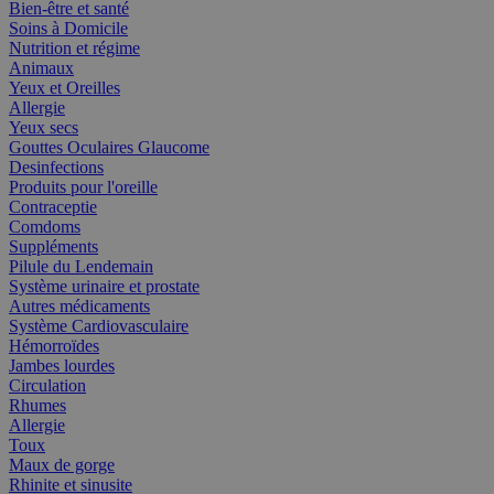
Bien-être et santé
Soins à Domicile
Nutrition et régime
Animaux
Yeux et Oreilles
Allergie
Yeux secs
Gouttes Oculaires Glaucome
Desinfections
Produits pour l'oreille
Contraceptie
Comdoms
Suppléments
Pilule du Lendemain
Système urinaire et prostate
Autres médicaments
Système Cardiovasculaire
Hémorroïdes
Jambes lourdes
Circulation
Rhumes
Allergie
Toux
Maux de gorge
Rhinite et sinusite