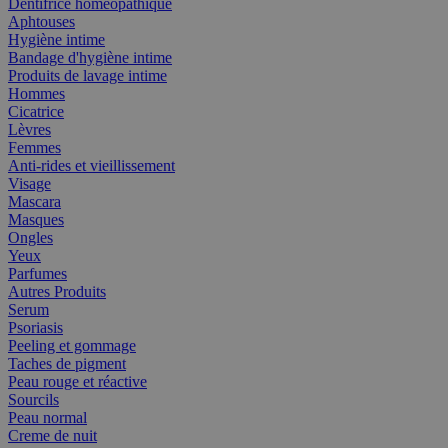
Dentifrice homéopathique
Aphtouses
Hygiène intime
Bandage d'hygiène intime
Produits de lavage intime
Hommes
Cicatrice
Lèvres
Femmes
Anti-rides et vieillissement
Visage
Mascara
Masques
Ongles
Yeux
Parfumes
Autres Produits
Serum
Psoriasis
Peeling et gommage
Taches de pigment
Peau rouge et réactive
Sourcils
Peau normal
Creme de nuit