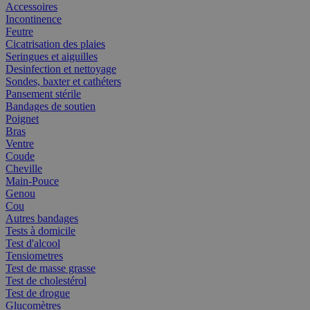
Accessoires
Incontinence
Feutre
Cicatrisation des plaies
Seringues et aiguilles
Desinfection et nettoyage
Sondes, baxter et cathéters
Pansement stérile
Bandages de soutien
Poignet
Bras
Ventre
Coude
Cheville
Main-Pouce
Genou
Cou
Autres bandages
Tests à domicile
Test d'alcool
Tensiometres
Test de masse grasse
Test de cholestérol
Test de drogue
Glucomètres