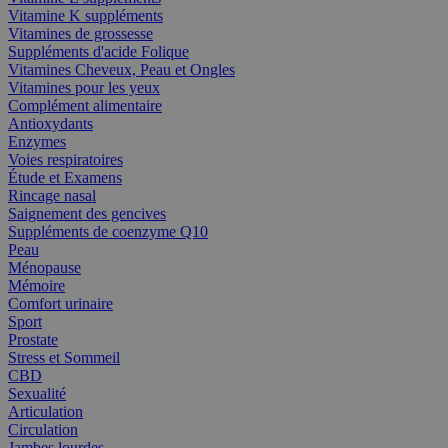
Vitamine K suppléments
Vitamines de grossesse
Suppléments d'acide Folique
Vitamines Cheveux, Peau et Ongles
Vitamines pour les yeux
Complément alimentaire
Antioxydants
Enzymes
Voies respiratoires
Étude et Examens
Rincage nasal
Saignement des gencives
Suppléments de coenzyme Q10
Peau
Ménopause
Mémoire
Comfort urinaire
Sport
Prostate
Stress et Sommeil
CBD
Sexualité
Articulation
Circulation
Jambes lourdes