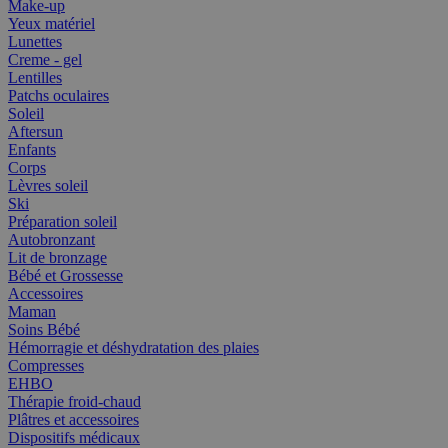
Make-up
Yeux matériel
Lunettes
Creme - gel
Lentilles
Patchs oculaires
Soleil
Aftersun
Enfants
Corps
Lèvres soleil
Ski
Préparation soleil
Autobronzant
Lit de bronzage
Bébé et Grossesse
Accessoires
Maman
Soins Bébé
Hémorragie et déshydratation des plaies
Compresses
EHBO
Thérapie froid-chaud
Plâtres et accessoires
Dispositifs médicaux