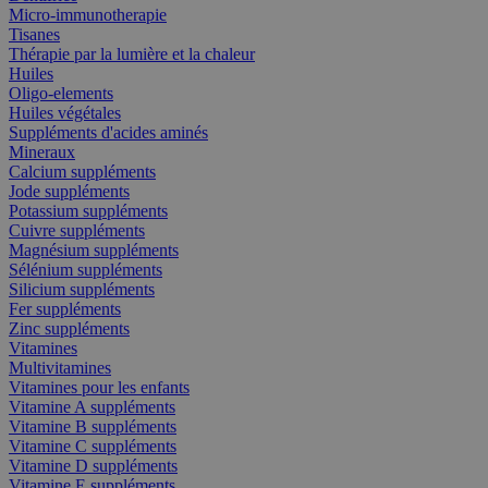
Micro-immunotherapie
Tisanes
Thérapie par la lumière et la chaleur
Huiles
Oligo-elements
Huiles végétales
Suppléments d'acides aminés
Mineraux
Calcium suppléments
Jode suppléments
Potassium suppléments
Cuivre suppléments
Magnésium suppléments
Sélénium suppléments
Silicium suppléments
Fer suppléments
Zinc suppléments
Vitamines
Multivitamines
Vitamines pour les enfants
Vitamine A suppléments
Vitamine B suppléments
Vitamine C suppléments
Vitamine D suppléments
Vitamine E suppléments