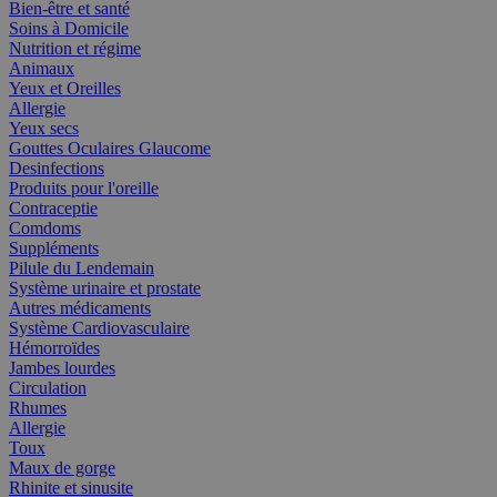
Bien-être et santé
Soins à Domicile
Nutrition et régime
Animaux
Yeux et Oreilles
Allergie
Yeux secs
Gouttes Oculaires Glaucome
Desinfections
Produits pour l'oreille
Contraceptie
Comdoms
Suppléments
Pilule du Lendemain
Système urinaire et prostate
Autres médicaments
Système Cardiovasculaire
Hémorroïdes
Jambes lourdes
Circulation
Rhumes
Allergie
Toux
Maux de gorge
Rhinite et sinusite