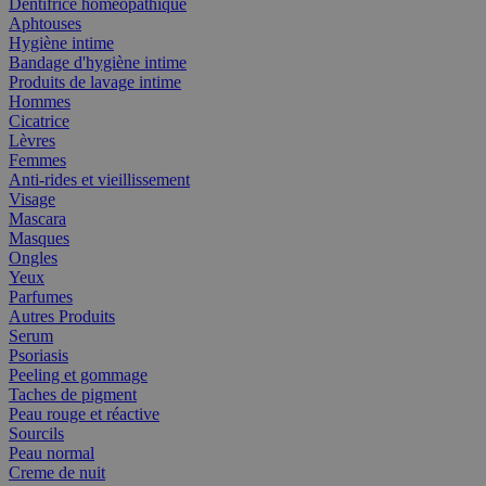
Dentifrice homéopathique
Aphtouses
Hygiène intime
Bandage d'hygiène intime
Produits de lavage intime
Hommes
Cicatrice
Lèvres
Femmes
Anti-rides et vieillissement
Visage
Mascara
Masques
Ongles
Yeux
Parfumes
Autres Produits
Serum
Psoriasis
Peeling et gommage
Taches de pigment
Peau rouge et réactive
Sourcils
Peau normal
Creme de nuit