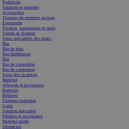
Podologie
Supports et semelles
Accessoires
Trousses de premiers secours
Ergonomie
Fixation, pansements et spray
Treuils de fixation
Soins spécialisés des plaies
Bas
Bas de bras
Bas diabétiques
Bas
Bas de contention
Bas de contention
Soins des cicatrices
Matériel
Aérosols et accessoires
Batteries
Brûlures
Diabetes materiaal
Gants
Solution injectable
Piluliers et accessoires
Matériel stérile
Stomacare