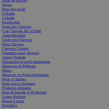
Huile de douche
Savon
Peau très seche
Cellulite
Cellulite
Deodorants
Soins des Cheveux
Cuir Chevelu Sec et Irrité
Antipelliculaire
Chute des Cheveux
Poux cheveux
Cheveux Colorés
Vitamines pour cheveux
Autres Produits
Shampoing et après-shampoing
Manucure & Pédicure
Mains
Manicure en Pedicure/Handen
Pieds et Jambes
Soins bucco-dentaires
Prothèses dentaires
Bain de bouche et fil dentaire
Autres Produits
Brosse à dents
Dentrifice