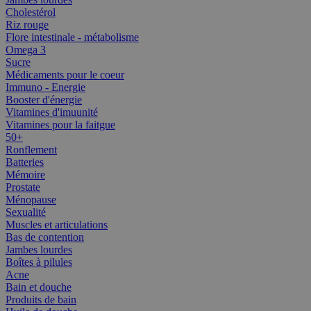
Cholestérol
Riz rouge
Flore intestinale - métabolisme
Omega 3
Sucre
Médicaments pour le coeur
Immuno - Energie
Booster d'énergie
Vitamines d'imuunité
Vitamines pour la faitgue
50+
Ronflement
Batteries
Mémoire
Prostate
Ménopause
Sexualité
Muscles et articulations
Bas de contention
Jambes lourdes
Boîtes à pilules
Acne
Bain et douche
Produits de bain