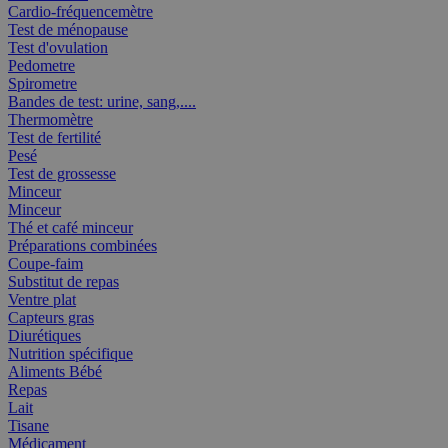
Cardio-fréquencemètre
Test de ménopause
Test d'ovulation
Pedometre
Spirometre
Bandes de test: urine, sang,....
Thermomètre
Test de fertilité
Pesé
Test de grossesse
Minceur
Minceur
Thé et café minceur
Préparations combinées
Coupe-faim
Substitut de repas
Ventre plat
Capteurs gras
Diurétiques
Nutrition spécifique
Aliments Bébé
Repas
Lait
Tisane
Médicament