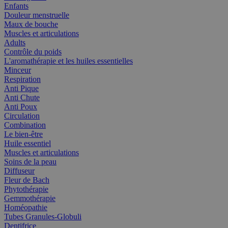
Enfants
Douleur menstruelle
Maux de bouche
Muscles et articulations
Adults
Contrôle du poids
L'aromathérapie et les huiles essentielles
Minceur
Respiration
Anti Pique
Anti Chute
Anti Poux
Circulation
Combination
Le bien-être
Huile essentiel
Muscles et articulations
Soins de la peau
Diffuseur
Fleur de Bach
Phytothérapie
Gemmothérapie
Homéopathie
Tubes Granules-Globuli
Dentifrice