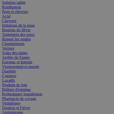
Solution saline
Ronflement
Peau et cheveux
Acné
Cheveux
Irritations de la peau
Boutons de fièvre
Traitement des poux
Ronger les ongles
Champignons
Verrues
Soins des plaies
Arrêter de Fumer
Estomac et Intestin
Vomissement et nausée
Diarrhée
Crampes
Laxatifs
Produits de foie
Brûlure d'estomac
Probiotiques Supplément
Pharmacie de voyage
Vermifuges
Douleur et Fièvre
Antimigraine