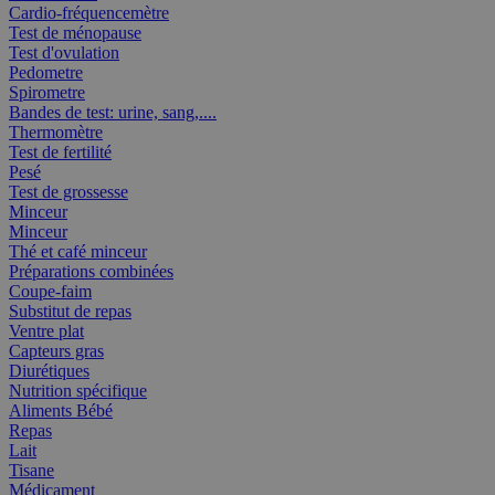
Cardio-fréquencemètre
Test de ménopause
Test d'ovulation
Pedometre
Spirometre
Bandes de test: urine, sang,....
Thermomètre
Test de fertilité
Pesé
Test de grossesse
Minceur
Minceur
Thé et café minceur
Préparations combinées
Coupe-faim
Substitut de repas
Ventre plat
Capteurs gras
Diurétiques
Nutrition spécifique
Aliments Bébé
Repas
Lait
Tisane
Médicament