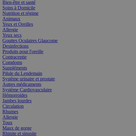
Bien-être et santé
Soins à Domicile
Nutrition et régime
Animaux
Yeux et Oreilles
Allergie
Yeux secs
Gouttes Oculaires Glaucome
Desinfections
Produits pour l'oreille
Contraceptie
Comdoms
Suppléments
Pilule du Lendemain
Système urinaire et prostate
Autres médicaments
Système Cardiovasculaire
Hémorroïdes
Jambes lourdes
Circulation
Rhumes
Allergie
Toux
Maux de gorge
Rhinite et sinusite