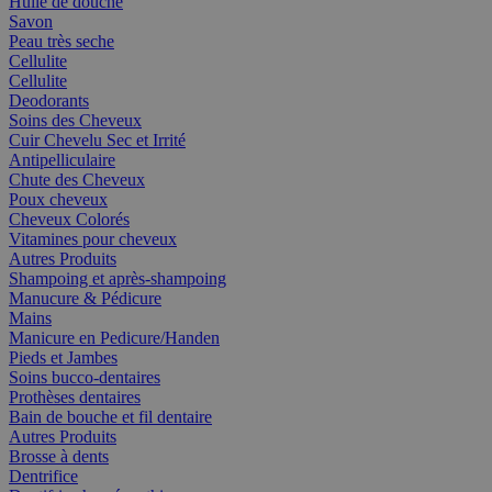
Huile de douche
Savon
Peau très seche
Cellulite
Cellulite
Deodorants
Soins des Cheveux
Cuir Chevelu Sec et Irrité
Antipelliculaire
Chute des Cheveux
Poux cheveux
Cheveux Colorés
Vitamines pour cheveux
Autres Produits
Shampoing et après-shampoing
Manucure & Pédicure
Mains
Manicure en Pedicure/Handen
Pieds et Jambes
Soins bucco-dentaires
Prothèses dentaires
Bain de bouche et fil dentaire
Autres Produits
Brosse à dents
Dentrifice