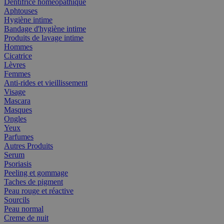
Dentifrice homéopathique
Aphtouses
Hygiène intime
Bandage d'hygiène intime
Produits de lavage intime
Hommes
Cicatrice
Lèvres
Femmes
Anti-rides et vieillissement
Visage
Mascara
Masques
Ongles
Yeux
Parfumes
Autres Produits
Serum
Psoriasis
Peeling et gommage
Taches de pigment
Peau rouge et réactive
Sourcils
Peau normal
Creme de nuit