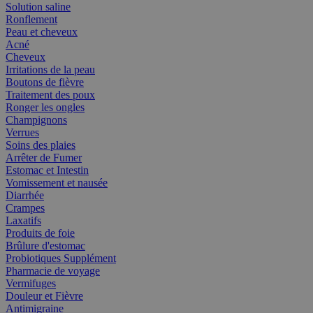
Solution saline
Ronflement
Peau et cheveux
Acné
Cheveux
Irritations de la peau
Boutons de fièvre
Traitement des poux
Ronger les ongles
Champignons
Verrues
Soins des plaies
Arrêter de Fumer
Estomac et Intestin
Vomissement et nausée
Diarrhée
Crampes
Laxatifs
Produits de foie
Brûlure d'estomac
Probiotiques Supplément
Pharmacie de voyage
Vermifuges
Douleur et Fièvre
Antimigraine