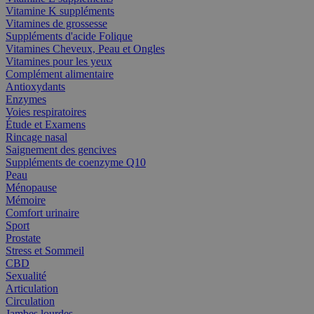
Vitamine K suppléments
Vitamines de grossesse
Suppléments d'acide Folique
Vitamines Cheveux, Peau et Ongles
Vitamines pour les yeux
Complément alimentaire
Antioxydants
Enzymes
Voies respiratoires
Étude et Examens
Rincage nasal
Saignement des gencives
Suppléments de coenzyme Q10
Peau
Ménopause
Mémoire
Comfort urinaire
Sport
Prostate
Stress et Sommeil
CBD
Sexualité
Articulation
Circulation
Jambes lourdes