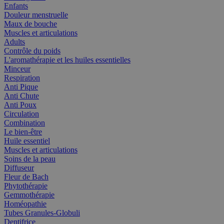
Enfants
Douleur menstruelle
Maux de bouche
Muscles et articulations
Adults
Contrôle du poids
L'aromathérapie et les huiles essentielles
Minceur
Respiration
Anti Pique
Anti Chute
Anti Poux
Circulation
Combination
Le bien-être
Huile essentiel
Muscles et articulations
Soins de la peau
Diffuseur
Fleur de Bach
Phytothérapie
Gemmothérapie
Homéopathie
Tubes Granules-Globuli
Dentifrice