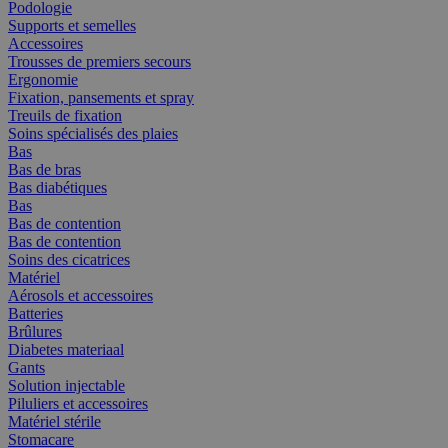
Podologie
Supports et semelles
Accessoires
Trousses de premiers secours
Ergonomie
Fixation, pansements et spray
Treuils de fixation
Soins spécialisés des plaies
Bas
Bas de bras
Bas diabétiques
Bas
Bas de contention
Bas de contention
Soins des cicatrices
Matériel
Aérosols et accessoires
Batteries
Brûlures
Diabetes materiaal
Gants
Solution injectable
Piluliers et accessoires
Matériel stérile
Stomacare