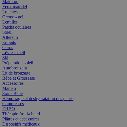
Make-up
Yeux matériel
Lunettes
Creme - gel
Lentilles
Patchs oculaires
Soleil
Aftersun
Enfants
Corps
Lèvres soleil
Ski
Préparation soleil
Autobronzant
Lit de bronzage
Bébé et Grossesse
Accessoires
Maman
Soins Bébé
Hémorragie et déshydratation des plaies
Compresses
EHBO
Thérapie froid-chaud
Plâtres et accessoires
Dispositifs médicaux