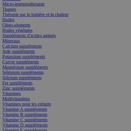
Micro-immunotherapie
Tisanes
Thérapie par la lumière et la chaleur
Huiles
Oligo-elements
Huiles végétales
Suppléments d'acides aminés
Mineraux
Calcium suppléments
Jode suppléments
Potassium suppléments
Cuivre suppléments
Magnésium suppléments
Sélénium suppléments
Silicium suppléments
Fer suppléments
Zinc suppléments
Vitamines
Multivitamines
Vitamines pour les enfants
Vitamine A suppléments
Vitamine B suppléments
Vitamine C suppléments
Vitamine D suppléments
Vitamine E suppléments