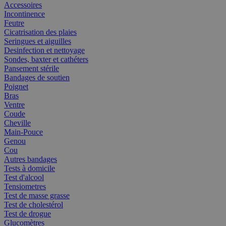
Accessoires
Incontinence
Feutre
Cicatrisation des plaies
Seringues et aiguilles
Desinfection et nettoyage
Sondes, baxter et cathéters
Pansement stérile
Bandages de soutien
Poignet
Bras
Ventre
Coude
Cheville
Main-Pouce
Genou
Cou
Autres bandages
Tests à domicile
Test d'alcool
Tensiometres
Test de masse grasse
Test de cholestérol
Test de drogue
Glucomètres