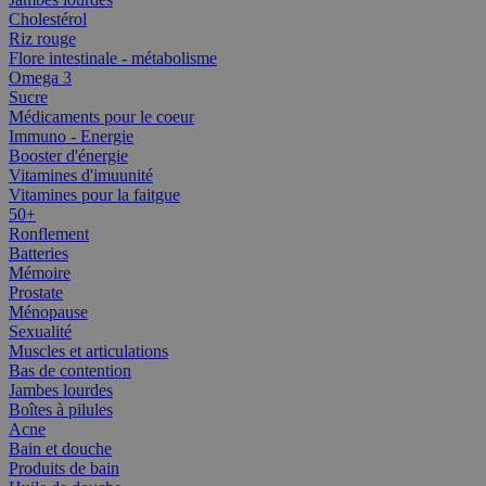
Cholestérol
Riz rouge
Flore intestinale - métabolisme
Omega 3
Sucre
Médicaments pour le coeur
Immuno - Energie
Booster d'énergie
Vitamines d'imuunité
Vitamines pour la faitgue
50+
Ronflement
Batteries
Mémoire
Prostate
Ménopause
Sexualité
Muscles et articulations
Bas de contention
Jambes lourdes
Boîtes à pilules
Acne
Bain et douche
Produits de bain