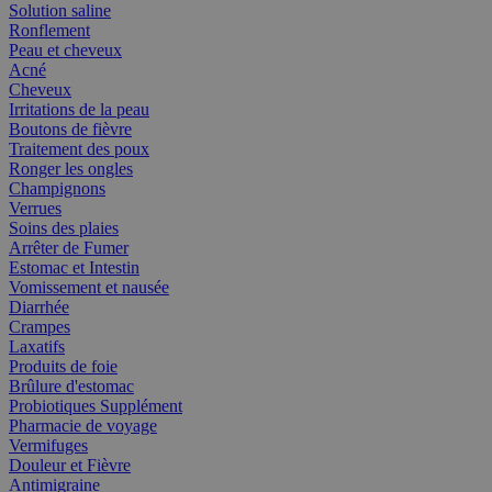
Solution saline
Ronflement
Peau et cheveux
Acné
Cheveux
Irritations de la peau
Boutons de fièvre
Traitement des poux
Ronger les ongles
Champignons
Verrues
Soins des plaies
Arrêter de Fumer
Estomac et Intestin
Vomissement et nausée
Diarrhée
Crampes
Laxatifs
Produits de foie
Brûlure d'estomac
Probiotiques Supplément
Pharmacie de voyage
Vermifuges
Douleur et Fièvre
Antimigraine