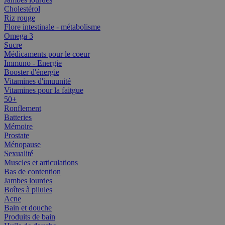
Cholestérol
Riz rouge
Flore intestinale - métabolisme
Omega 3
Sucre
Médicaments pour le coeur
Immuno - Energie
Booster d'énergie
Vitamines d'imuunité
Vitamines pour la faitgue
50+
Ronflement
Batteries
Mémoire
Prostate
Ménopause
Sexualité
Muscles et articulations
Bas de contention
Jambes lourdes
Boîtes à pilules
Acne
Bain et douche
Produits de bain