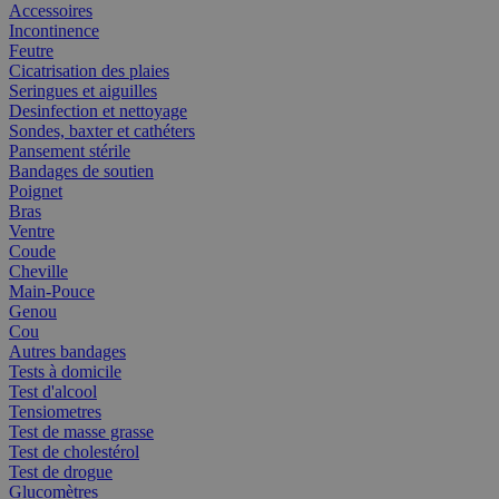
Accessoires
Incontinence
Feutre
Cicatrisation des plaies
Seringues et aiguilles
Desinfection et nettoyage
Sondes, baxter et cathéters
Pansement stérile
Bandages de soutien
Poignet
Bras
Ventre
Coude
Cheville
Main-Pouce
Genou
Cou
Autres bandages
Tests à domicile
Test d'alcool
Tensiometres
Test de masse grasse
Test de cholestérol
Test de drogue
Glucomètres