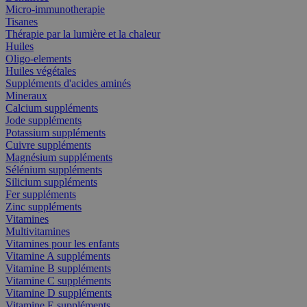
Micro-immunotherapie
Tisanes
Thérapie par la lumière et la chaleur
Huiles
Oligo-elements
Huiles végétales
Suppléments d'acides aminés
Mineraux
Calcium suppléments
Jode suppléments
Potassium suppléments
Cuivre suppléments
Magnésium suppléments
Sélénium suppléments
Silicium suppléments
Fer suppléments
Zinc suppléments
Vitamines
Multivitamines
Vitamines pour les enfants
Vitamine A suppléments
Vitamine B suppléments
Vitamine C suppléments
Vitamine D suppléments
Vitamine E suppléments