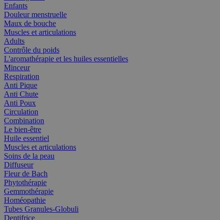
Enfants
Douleur menstruelle
Maux de bouche
Muscles et articulations
Adults
Contrôle du poids
L'aromathérapie et les huiles essentielles
Minceur
Respiration
Anti Pique
Anti Chute
Anti Poux
Circulation
Combination
Le bien-être
Huile essentiel
Muscles et articulations
Soins de la peau
Diffuseur
Fleur de Bach
Phytothérapie
Gemmothérapie
Homéopathie
Tubes Granules-Globuli
Dentifrice