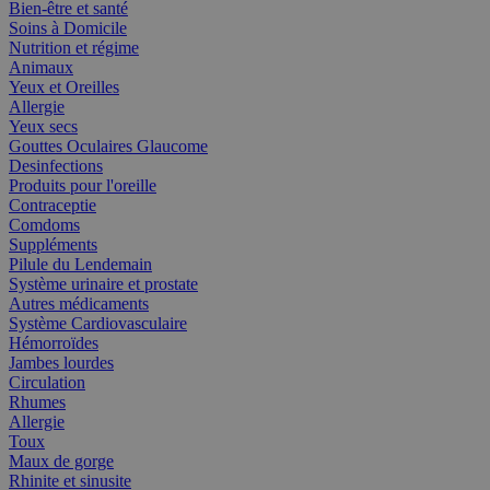
Bien-être et santé
Soins à Domicile
Nutrition et régime
Animaux
Yeux et Oreilles
Allergie
Yeux secs
Gouttes Oculaires Glaucome
Desinfections
Produits pour l'oreille
Contraceptie
Comdoms
Suppléments
Pilule du Lendemain
Système urinaire et prostate
Autres médicaments
Système Cardiovasculaire
Hémorroïdes
Jambes lourdes
Circulation
Rhumes
Allergie
Toux
Maux de gorge
Rhinite et sinusite