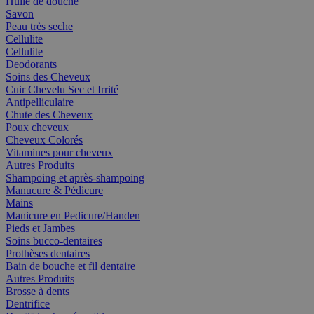
Huile de douche
Savon
Peau très seche
Cellulite
Cellulite
Deodorants
Soins des Cheveux
Cuir Chevelu Sec et Irrité
Antipelliculaire
Chute des Cheveux
Poux cheveux
Cheveux Colorés
Vitamines pour cheveux
Autres Produits
Shampoing et après-shampoing
Manucure & Pédicure
Mains
Manicure en Pedicure/Handen
Pieds et Jambes
Soins bucco-dentaires
Prothèses dentaires
Bain de bouche et fil dentaire
Autres Produits
Brosse à dents
Dentrifice