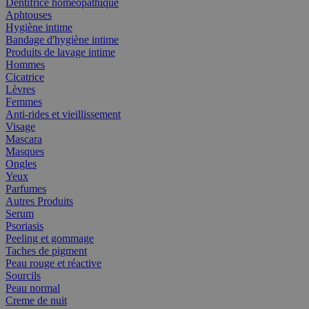
Dentifrice homéopathique
Aphtouses
Hygiène intime
Bandage d'hygiène intime
Produits de lavage intime
Hommes
Cicatrice
Lèvres
Femmes
Anti-rides et vieillissement
Visage
Mascara
Masques
Ongles
Yeux
Parfumes
Autres Produits
Serum
Psoriasis
Peeling et gommage
Taches de pigment
Peau rouge et réactive
Sourcils
Peau normal
Creme de nuit