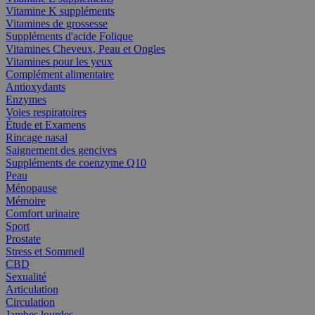
Vitamine K suppléments
Vitamines de grossesse
Suppléments d'acide Folique
Vitamines Cheveux, Peau et Ongles
Vitamines pour les yeux
Complément alimentaire
Antioxydants
Enzymes
Voies respiratoires
Étude et Examens
Rincage nasal
Saignement des gencives
Suppléments de coenzyme Q10
Peau
Ménopause
Mémoire
Comfort urinaire
Sport
Prostate
Stress et Sommeil
CBD
Sexualité
Articulation
Circulation
Jambes lourdes