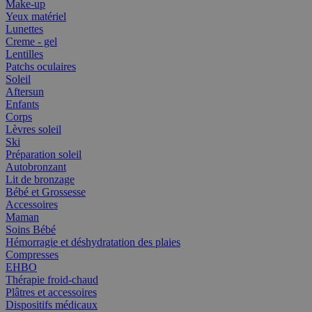
Make-up
Yeux matériel
Lunettes
Creme - gel
Lentilles
Patchs oculaires
Soleil
Aftersun
Enfants
Corps
Lèvres soleil
Ski
Préparation soleil
Autobronzant
Lit de bronzage
Bébé et Grossesse
Accessoires
Maman
Soins Bébé
Hémorragie et déshydratation des plaies
Compresses
EHBO
Thérapie froid-chaud
Plâtres et accessoires
Dispositifs médicaux