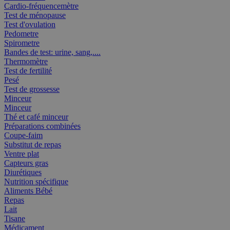
Cardio-fréquencemètre
Test de ménopause
Test d'ovulation
Pedometre
Spirometre
Bandes de test: urine, sang,....
Thermomètre
Test de fertilité
Pesé
Test de grossesse
Minceur
Minceur
Thé et café minceur
Préparations combinées
Coupe-faim
Substitut de repas
Ventre plat
Capteurs gras
Diurétiques
Nutrition spécifique
Aliments Bébé
Repas
Lait
Tisane
Médicament