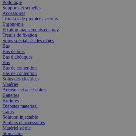
Podologie
Supports et semelles
Accessoires
Trousses de premiers secours
Ergonomie
Fixation, pansements et spray
Treuils de fixation
Soins spécialisés des plaies
Bas
Bas de bras
Bas diabétiques
Bas
Bas de contention
Bas de contention
Soins des cicatrices
Matériel
Aérosols et accessoires
Batteries
Brûlures
Diabetes materiaal
Gants
Solution injectable
Piluliers et accessoires
Matériel stérile
Stomacare