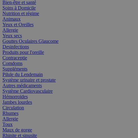
Bien-être et santé
Soins à Domicile
Nutrition et régime
Animaux
Yeux et Oreilles
Allergie
Yeux secs
Gouttes Oculaires Glaucome
Desinfections
Produits pour l'oreille
Contraceptie
Comdoms
Suppléments
Pilule du Lendemain
Système urinaire et prostate
Autres médicaments
Système Cardiovasculaire
Hémorroïdes
Jambes lourdes
Circulation
Rhumes
Allergie
Toux
Maux de gorge
Rhinite et sinusite