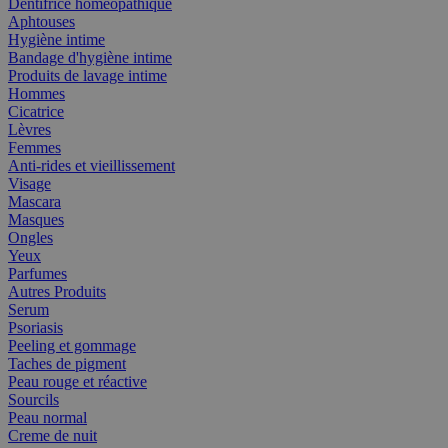
Dentifrice homéopathique
Aphtouses
Hygiène intime
Bandage d'hygiène intime
Produits de lavage intime
Hommes
Cicatrice
Lèvres
Femmes
Anti-rides et vieillissement
Visage
Mascara
Masques
Ongles
Yeux
Parfumes
Autres Produits
Serum
Psoriasis
Peeling et gommage
Taches de pigment
Peau rouge et réactive
Sourcils
Peau normal
Creme de nuit