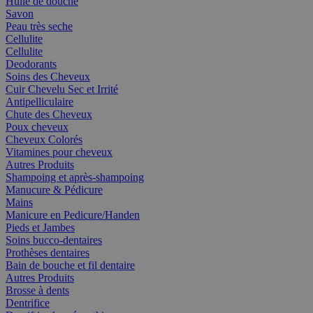
Huile de douche
Savon
Peau très seche
Cellulite
Cellulite
Deodorants
Soins des Cheveux
Cuir Chevelu Sec et Irrité
Antipelliculaire
Chute des Cheveux
Poux cheveux
Cheveux Colorés
Vitamines pour cheveux
Autres Produits
Shampoing et après-shampoing
Manucure & Pédicure
Mains
Manicure en Pedicure/Handen
Pieds et Jambes
Soins bucco-dentaires
Prothèses dentaires
Bain de bouche et fil dentaire
Autres Produits
Brosse à dents
Dentrifice