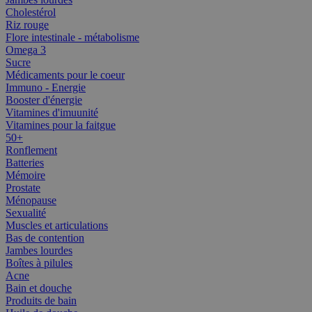
Cholestérol
Riz rouge
Flore intestinale - métabolisme
Omega 3
Sucre
Médicaments pour le coeur
Immuno - Energie
Booster d'énergie
Vitamines d'imuunité
Vitamines pour la faitgue
50+
Ronflement
Batteries
Mémoire
Prostate
Ménopause
Sexualité
Muscles et articulations
Bas de contention
Jambes lourdes
Boîtes à pilules
Acne
Bain et douche
Produits de bain