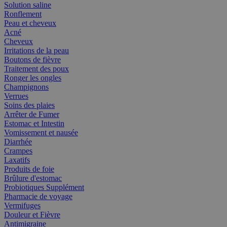
Solution saline
Ronflement
Peau et cheveux
Acné
Cheveux
Irritations de la peau
Boutons de fièvre
Traitement des poux
Ronger les ongles
Champignons
Verrues
Soins des plaies
Arrêter de Fumer
Estomac et Intestin
Vomissement et nausée
Diarrhée
Crampes
Laxatifs
Produits de foie
Brûlure d'estomac
Probiotiques Supplément
Pharmacie de voyage
Vermifuges
Douleur et Fièvre
Antimigraine