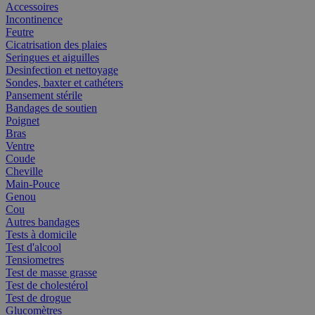
Accessoires
Incontinence
Feutre
Cicatrisation des plaies
Seringues et aiguilles
Desinfection et nettoyage
Sondes, baxter et cathéters
Pansement stérile
Bandages de soutien
Poignet
Bras
Ventre
Coude
Cheville
Main-Pouce
Genou
Cou
Autres bandages
Tests à domicile
Test d'alcool
Tensiometres
Test de masse grasse
Test de cholestérol
Test de drogue
Glucomètres