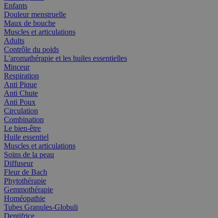
Enfants
Douleur menstruelle
Maux de bouche
Muscles et articulations
Adults
Contrôle du poids
L'aromathérapie et les huiles essentielles
Minceur
Respiration
Anti Pique
Anti Chute
Anti Poux
Circulation
Combination
Le bien-être
Huile essentiel
Muscles et articulations
Soins de la peau
Diffuseur
Fleur de Bach
Phytothérapie
Gemmothérapie
Homéopathie
Tubes Granules-Globuli
Dentifrice