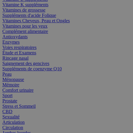
Vitamine K suppléments
Vitamines de grossesse
Suppléments d'acide Folique
Vitamines Cheveux, Peau et Ongles
Vitamines pour les yeux
Complément alimentaire
Antioxydants
Enzymes
Voies respiratoires
Étude et Examens
Rincage nasal
Saignement des gencives
Suppléments de coenzyme Q10
Peau
Ménopause
Mémoire
Comfort urinaire
Sport
Prostate
Stress et Sommeil
CBD
Sexualité
Articulation
Circulation
Jambes lourdes