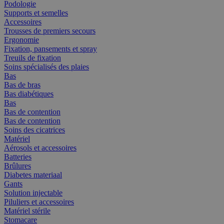
Podologie
Supports et semelles
Accessoires
Trousses de premiers secours
Ergonomie
Fixation, pansements et spray
Treuils de fixation
Soins spécialisés des plaies
Bas
Bas de bras
Bas diabétiques
Bas
Bas de contention
Bas de contention
Soins des cicatrices
Matériel
Aérosols et accessoires
Batteries
Brûlures
Diabetes materiaal
Gants
Solution injectable
Piluliers et accessoires
Matériel stérile
Stomacare