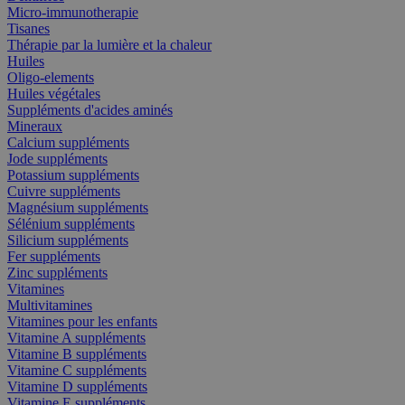
Micro-immunotherapie
Tisanes
Thérapie par la lumière et la chaleur
Huiles
Oligo-elements
Huiles végétales
Suppléments d'acides aminés
Mineraux
Calcium suppléments
Jode suppléments
Potassium suppléments
Cuivre suppléments
Magnésium suppléments
Sélénium suppléments
Silicium suppléments
Fer suppléments
Zinc suppléments
Vitamines
Multivitamines
Vitamines pour les enfants
Vitamine A suppléments
Vitamine B suppléments
Vitamine C suppléments
Vitamine D suppléments
Vitamine E suppléments