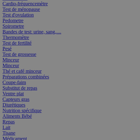
Cardio-fréquencemètre
Test de ménopause
Test d'ovulation
Pedometre
Spirometre
Bandes de test: urine, sang,....
Thermomètre
Test de fertilité
Pesé
Test de grossesse
Minceur
Minceur
Thé et café minceur
Préparations combinées
Coupe-faim
Substitut de repas
Ventre plat
Capteurs gras
Diurétiques
Nutrition spécifique
Aliments Bébé
Repas
Lait
Tisane
Médicament