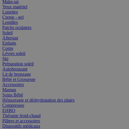
Make-up
Yeux matériel
Lunettes
Creme - gel
Lentilles
Patchs oculaires
Soleil
Aftersun
Enfants
Corps
Lèvres soleil
Ski
Préparation soleil
Autobronzant
Lit de bronzage
Bébé et Grossesse
Accessoires
Maman
Soins Bébé
Hémorragie et déshydratation des plaies
Compresses
EHBO
Thérapie froid-chaud
Plâtres et accessoires
Dispositifs médicaux