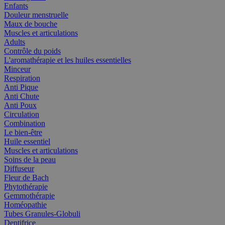
Enfants
Douleur menstruelle
Maux de bouche
Muscles et articulations
Adults
Contrôle du poids
L'aromathérapie et les huiles essentielles
Minceur
Respiration
Anti Pique
Anti Chute
Anti Poux
Circulation
Combination
Le bien-être
Huile essentiel
Muscles et articulations
Soins de la peau
Diffuseur
Fleur de Bach
Phytothérapie
Gemmothérapie
Homéopathie
Tubes Granules-Globuli
Dentifrice