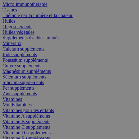
Micro-immunotherapie
Tisanes
Thérapie par la lumière et la chaleur
Huiles
Oligo-elements
Huiles végétales
Suppléments d'acides aminés
Mineraux
Calcium suppléments
Jode suppléments
Potassium suppléments
Cuivre suppléments
Magnésium suppléments
Sélénium suppléments
Silicium suppléments
Fer suppléments
Zinc suppléments
Vitamines
Multivitamines
Vitamines pour les enfants
Vitamine A suppléments
Vitamine B suppléments
Vitamine C suppléments
Vitamine D suppléments
Vitamine E suppléments