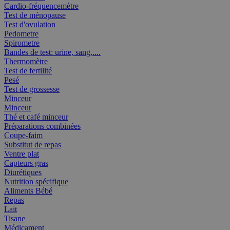
Cardio-fréquencemètre
Test de ménopause
Test d'ovulation
Pedometre
Spirometre
Bandes de test: urine, sang,....
Thermomètre
Test de fertilité
Pesé
Test de grossesse
Minceur
Minceur
Thé et café minceur
Préparations combinées
Coupe-faim
Substitut de repas
Ventre plat
Capteurs gras
Diurétiques
Nutrition spécifique
Aliments Bébé
Repas
Lait
Tisane
Médicament