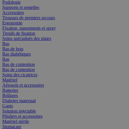
Podologie
Supports et semelles
Accessoires
Trousses de premiers secours
Ergonomie
Fixation, pansements et spray
Treuils de fixation
Soins spécialisés des plaies
Bas
Bas de bras
Bas diabétiques
Bas
Bas de contention
Bas de contention
Soins des cicatrices
Matériel
Aérosols et accessoires
Batteries
Brûlures
Diabetes materiaal
Gants
Solution injectable
Piluliers et accessoires
Matériel stérile
Stomacare