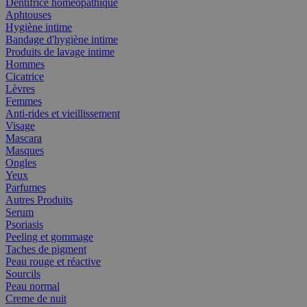
Dentifrice homéopathique
Aphtouses
Hygiène intime
Bandage d'hygiène intime
Produits de lavage intime
Hommes
Cicatrice
Lèvres
Femmes
Anti-rides et vieillissement
Visage
Mascara
Masques
Ongles
Yeux
Parfumes
Autres Produits
Serum
Psoriasis
Peeling et gommage
Taches de pigment
Peau rouge et réactive
Sourcils
Peau normal
Creme de nuit