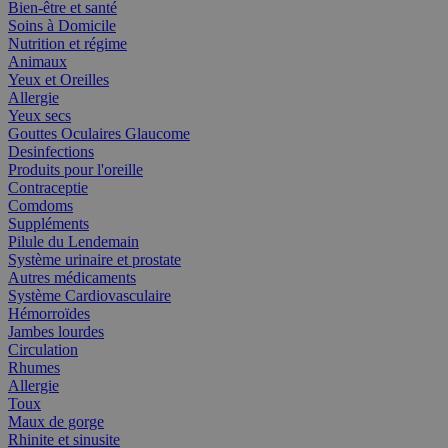
Bien-être et santé
Soins à Domicile
Nutrition et régime
Animaux
Yeux et Oreilles
Allergie
Yeux secs
Gouttes Oculaires Glaucome
Desinfections
Produits pour l'oreille
Contraceptie
Comdoms
Suppléments
Pilule du Lendemain
Système urinaire et prostate
Autres médicaments
Système Cardiovasculaire
Hémorroïdes
Jambes lourdes
Circulation
Rhumes
Allergie
Toux
Maux de gorge
Rhinite et sinusite