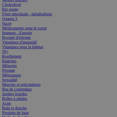
Cholestérol
Riz rouge
Flore intestinale - métabolisme
Omega 3
Sucre
Médicaments pour le coeur
Immuno - Energie
Booster d'énergie
Vitamines d'imuunité
Vitamines pour la faitgue
50+
Ronflement
Batteries
Mémoire
Prostate
Ménopause
Sexualité
Muscles et articulations
Bas de contention
Jambes lourdes
Boîtes à pilules
Acne
Bain et douche
Produits de bain