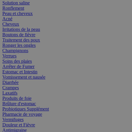
Solution saline
Ronflement
Peau et cheveux
Acné
Cheveux
Irritations de la peau
Boutons de fièvre
Traitement des poux
Ronger les ongles
Champignons
Verrues
Soins des plaies
Arrêter de Fumer
Estomac et Intestin
Vomissement et nausée
Diarrhée
Crampes
Laxatifs
Produits de foie
Brûlure d'estomac
Probiotiques Supplément
Pharmacie de voyage
Vermifuges
Douleur et Fièvre
Antimigraine