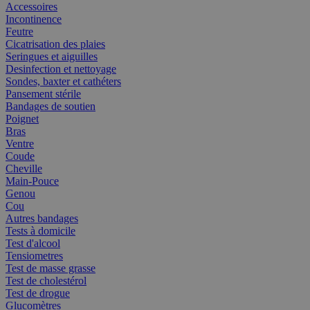
Accessoires
Incontinence
Feutre
Cicatrisation des plaies
Seringues et aiguilles
Desinfection et nettoyage
Sondes, baxter et cathéters
Pansement stérile
Bandages de soutien
Poignet
Bras
Ventre
Coude
Cheville
Main-Pouce
Genou
Cou
Autres bandages
Tests à domicile
Test d'alcool
Tensiometres
Test de masse grasse
Test de cholestérol
Test de drogue
Glucomètres