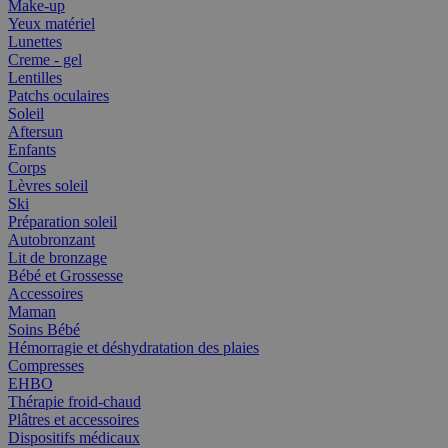
Make-up
Yeux matériel
Lunettes
Creme - gel
Lentilles
Patchs oculaires
Soleil
Aftersun
Enfants
Corps
Lèvres soleil
Ski
Préparation soleil
Autobronzant
Lit de bronzage
Bébé et Grossesse
Accessoires
Maman
Soins Bébé
Hémorragie et déshydratation des plaies
Compresses
EHBO
Thérapie froid-chaud
Plâtres et accessoires
Dispositifs médicaux