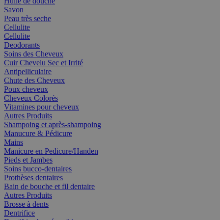
Huile de douche
Savon
Peau très seche
Cellulite
Cellulite
Deodorants
Soins des Cheveux
Cuir Chevelu Sec et Irrité
Antipelliculaire
Chute des Cheveux
Poux cheveux
Cheveux Colorés
Vitamines pour cheveux
Autres Produits
Shampoing et après-shampoing
Manucure & Pédicure
Mains
Manicure en Pedicure/Handen
Pieds et Jambes
Soins bucco-dentaires
Prothèses dentaires
Bain de bouche et fil dentaire
Autres Produits
Brosse à dents
Dentrifice