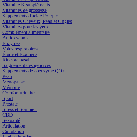
Vitamine K suppléments
Vitamines de grossesse
Suppléments d'acide Folique
Vitamines Cheveux, Peau et Ongles
Vitamines pour les yeux
Complément alimentaire
Antioxydants
Enzymes
Voies respiratoires
Étude et Examens
Rincage nasal
Saignement des gencives
Suppléments de coenzyme Q10
Peau
Ménopause
Mémoire
Comfort urinaire
Sport
Prostate
Stress et Sommeil
CBD
Sexualité
Articulation
Circulation
Jambes lourdes