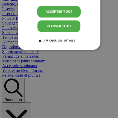
Bouche, gueule et bec
Insectes
ACCEPTER TOUT
Insect-repellent
Pince à Tiques
Soulagement des Piqûres
REFUSER TOUT
Puces et tiques
Soins des plaies animaux
Tempêtes et stress animaux
AFFICHER LES DÉTAILS
Aliment animaux
Digestion animaux
Supplements animaux
STRICTEMENT NÉCESSAIRES
Vermifuge et parasites
Muscles et joints animaux
PERFORMANCE
CIBLAGE
Accessoires animaux
Yeux et oreilles animaux
Pelage, peau et plumes
FONCTIONNALITÉ
Rechercher
Strictement nécessaires
Performance
Ciblage
Fonctionnalité