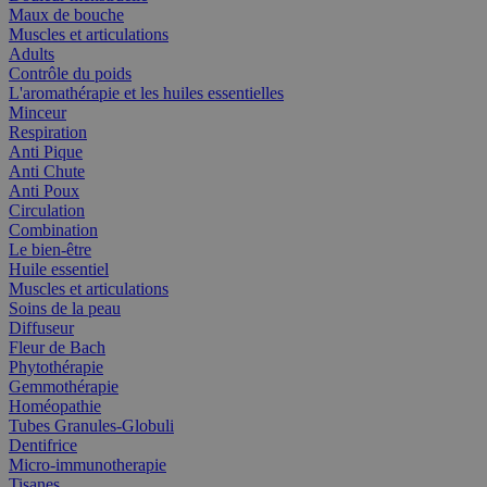
Maux de bouche
Muscles et articulations
Adults
Contrôle du poids
L'aromathérapie et les huiles essentielles
Minceur
Respiration
Anti Pique
Anti Chute
Anti Poux
Circulation
Combination
Le bien-être
Huile essentiel
Muscles et articulations
Soins de la peau
Diffuseur
Fleur de Bach
Phytothérapie
Gemmothérapie
Homéopathie
Tubes Granules-Globuli
Dentifrice
Micro-immunotherapie
Tisanes