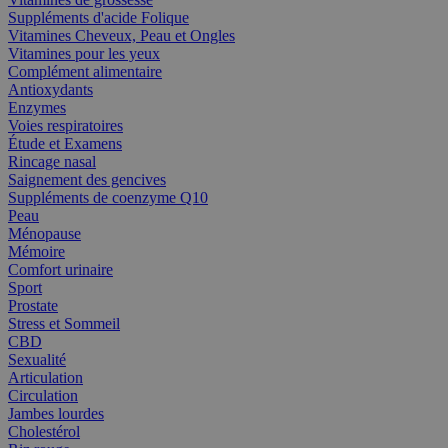
Suppléments d'acide Folique
Vitamines Cheveux, Peau et Ongles
Vitamines pour les yeux
Complément alimentaire
Antioxydants
Enzymes
Voies respiratoires
Étude et Examens
Rincage nasal
Saignement des gencives
Suppléments de coenzyme Q10
Peau
Ménopause
Mémoire
Comfort urinaire
Sport
Prostate
Stress et Sommeil
CBD
Sexualité
Articulation
Circulation
Jambes lourdes
Cholestérol