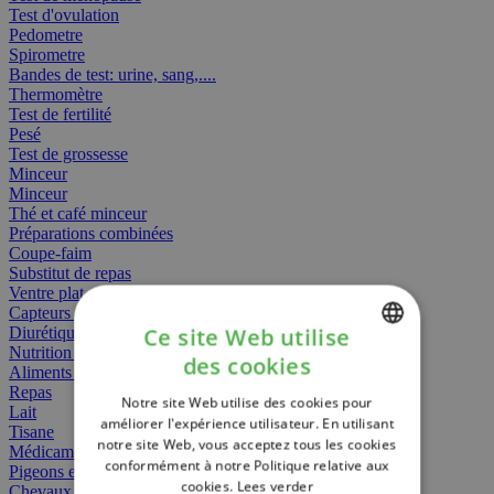
Test d'ovulation
Pedometre
Spirometre
Bandes de test: urine, sang,....
Thermomètre
Test de fertilité
Pesé
Test de grossesse
Minceur
Minceur
Thé et café minceur
Préparations combinées
Coupe-faim
Substitut de repas
Ventre plat
Capteurs gras
Ce site Web utilise
Diurétiques
Nutrition spécifique
des cookies
DUTCH
Aliments Bébé
Repas
Notre site Web utilise des cookies pour
FRENCH
Lait
améliorer l'expérience utilisateur. En utilisant
Tisane
notre site Web, vous acceptez tous les cookies
ENGLISH
Médicament
conformément à notre Politique relative aux
Pigeons et oiseaux
cookies.
Lees verder
Chevaux