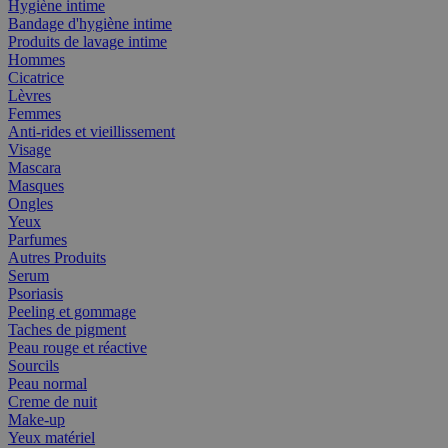
Hygiène intime
Bandage d'hygiène intime
Produits de lavage intime
Hommes
Cicatrice
Lèvres
Femmes
Anti-rides et vieillissement
Visage
Mascara
Masques
Ongles
Yeux
Parfumes
Autres Produits
Serum
Psoriasis
Peeling et gommage
Taches de pigment
Peau rouge et réactive
Sourcils
Peau normal
Creme de nuit
Make-up
Yeux matériel