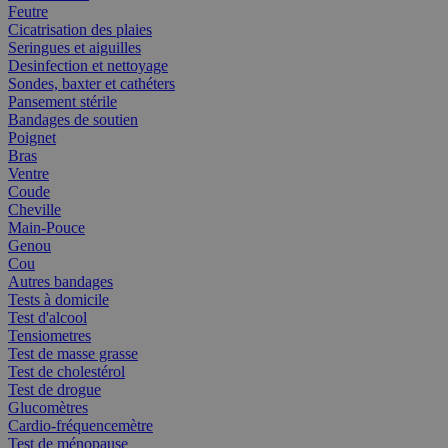
Feutre
Cicatrisation des plaies
Seringues et aiguilles
Desinfection et nettoyage
Sondes, baxter et cathéters
Pansement stérile
Bandages de soutien
Poignet
Bras
Ventre
Coude
Cheville
Main-Pouce
Genou
Cou
Autres bandages
Tests à domicile
Test d'alcool
Tensiometres
Test de masse grasse
Test de cholestérol
Test de drogue
Glucomètres
Cardio-fréquencemètre
Test de ménopause