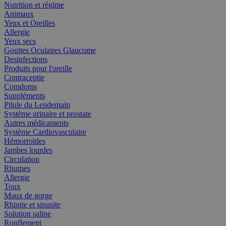
Nutrition et régime
Animaux
Yeux et Oreilles
Allergie
Yeux secs
Gouttes Oculaires Glaucome
Desinfections
Produits pour l'oreille
Contraceptie
Comdoms
Suppléments
Pilule du Lendemain
Système urinaire et prostate
Autres médicaments
Système Cardiovasculaire
Hémorroïdes
Jambes lourdes
Circulation
Rhumes
Allergie
Toux
Maux de gorge
Rhinite et sinusite
Solution saline
Ronflement