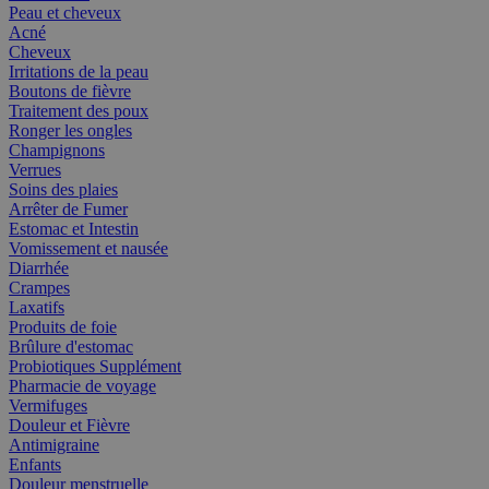
Peau et cheveux
Acné
Cheveux
Irritations de la peau
Boutons de fièvre
Traitement des poux
Ronger les ongles
Champignons
Verrues
Soins des plaies
Arrêter de Fumer
Estomac et Intestin
Vomissement et nausée
Diarrhée
Crampes
Laxatifs
Produits de foie
Brûlure d'estomac
Probiotiques Supplément
Pharmacie de voyage
Vermifuges
Douleur et Fièvre
Antimigraine
Enfants
Douleur menstruelle