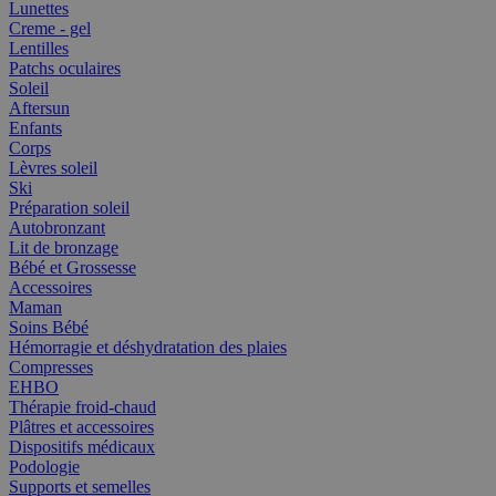
Lunettes
Creme - gel
Lentilles
Patchs oculaires
Soleil
Aftersun
Enfants
Corps
Lèvres soleil
Ski
Préparation soleil
Autobronzant
Lit de bronzage
Bébé et Grossesse
Accessoires
Maman
Soins Bébé
Hémorragie et déshydratation des plaies
Compresses
EHBO
Thérapie froid-chaud
Plâtres et accessoires
Dispositifs médicaux
Podologie
Supports et semelles