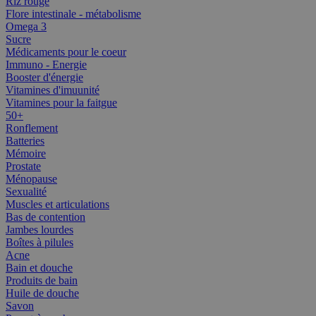
Riz rouge
Flore intestinale - métabolisme
Omega 3
Sucre
Médicaments pour le coeur
Immuno - Energie
Booster d'énergie
Vitamines d'imuunité
Vitamines pour la faitgue
50+
Ronflement
Batteries
Mémoire
Prostate
Ménopause
Sexualité
Muscles et articulations
Bas de contention
Jambes lourdes
Boîtes à pilules
Acne
Bain et douche
Produits de bain
Huile de douche
Savon