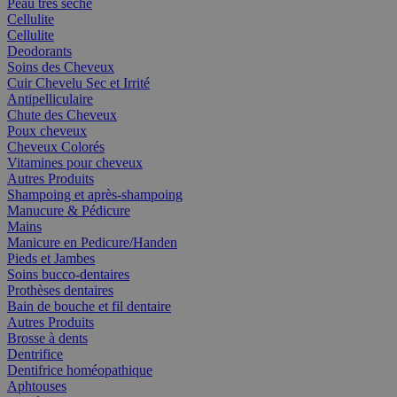
Peau très seche
Cellulite
Cellulite
Deodorants
Soins des Cheveux
Cuir Chevelu Sec et Irrité
Antipelliculaire
Chute des Cheveux
Poux cheveux
Cheveux Colorés
Vitamines pour cheveux
Autres Produits
Shampoing et après-shampoing
Manucure & Pédicure
Mains
Manicure en Pedicure/Handen
Pieds et Jambes
Soins bucco-dentaires
Prothèses dentaires
Bain de bouche et fil dentaire
Autres Produits
Brosse à dents
Dentrifice
Dentifrice homéopathique
Aphtouses