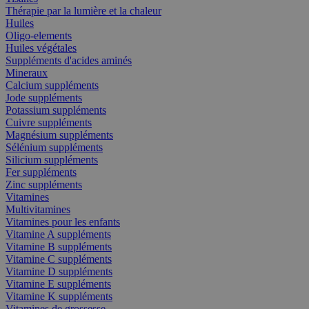
Thérapie par la lumière et la chaleur
Huiles
Oligo-elements
Huiles végétales
Suppléments d'acides aminés
Mineraux
Calcium suppléments
Jode suppléments
Potassium suppléments
Cuivre suppléments
Magnésium suppléments
Sélénium suppléments
Silicium suppléments
Fer suppléments
Zinc suppléments
Vitamines
Multivitamines
Vitamines pour les enfants
Vitamine A suppléments
Vitamine B suppléments
Vitamine C suppléments
Vitamine D suppléments
Vitamine E suppléments
Vitamine K suppléments
Vitamines de grossesse