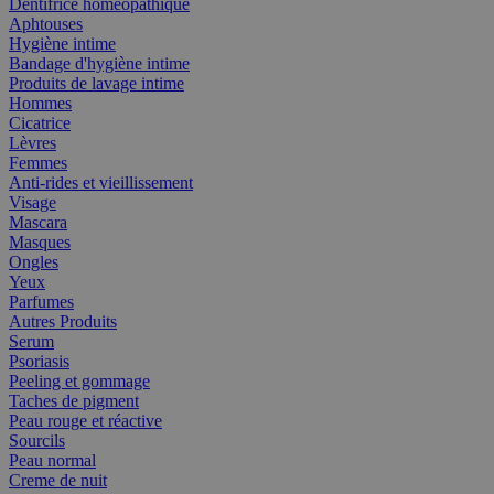
Dentifrice homéopathique
Aphtouses
Hygiène intime
Bandage d'hygiène intime
Produits de lavage intime
Hommes
Cicatrice
Lèvres
Femmes
Anti-rides et vieillissement
Visage
Mascara
Masques
Ongles
Yeux
Parfumes
Autres Produits
Serum
Psoriasis
Peeling et gommage
Taches de pigment
Peau rouge et réactive
Sourcils
Peau normal
Creme de nuit