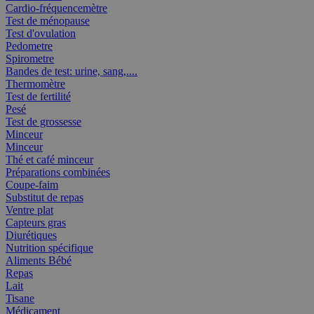
Cardio-fréquencemètre
Test de ménopause
Test d'ovulation
Pedometre
Spirometre
Bandes de test: urine, sang,....
Thermomètre
Test de fertilité
Pesé
Test de grossesse
Minceur
Minceur
Thé et café minceur
Préparations combinées
Coupe-faim
Substitut de repas
Ventre plat
Capteurs gras
Diurétiques
Nutrition spécifique
Aliments Bébé
Repas
Lait
Tisane
Médicament