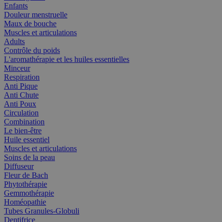
Enfants
Douleur menstruelle
Maux de bouche
Muscles et articulations
Adults
Contrôle du poids
L'aromathérapie et les huiles essentielles
Minceur
Respiration
Anti Pique
Anti Chute
Anti Poux
Circulation
Combination
Le bien-être
Huile essentiel
Muscles et articulations
Soins de la peau
Diffuseur
Fleur de Bach
Phytothérapie
Gemmothérapie
Homéopathie
Tubes Granules-Globuli
Dentifrice