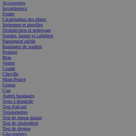
Accessoires
Incontinence
Feutre
Cicatrisation des plaies
Seringues et aiguilles
Desinfection et nettoyage
Sondes, baxter et cathéters
Pansement stérile
Bandages de soutien
Poignet
Bras
Ventre
Coude
Cheville
Main-Pouce
Genou
Cou
Autres bandages
Tests à domicile
Test d'alcool
Tensiometres
Test de masse grasse
Test de cholestérol
Test de drogue
Glucomètres