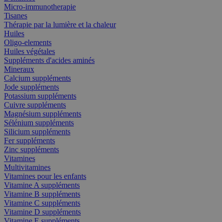
Micro-immunotherapie
Tisanes
Thérapie par la lumière et la chaleur
Huiles
Oligo-elements
Huiles végétales
Suppléments d'acides aminés
Mineraux
Calcium suppléments
Jode suppléments
Potassium suppléments
Cuivre suppléments
Magnésium suppléments
Sélénium suppléments
Silicium suppléments
Fer suppléments
Zinc suppléments
Vitamines
Multivitamines
Vitamines pour les enfants
Vitamine A suppléments
Vitamine B suppléments
Vitamine C suppléments
Vitamine D suppléments
Vitamine E suppléments