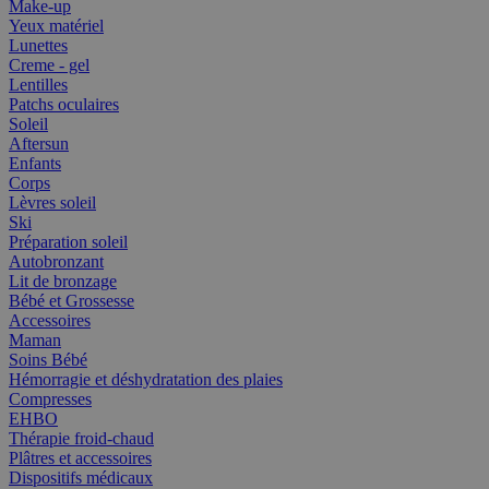
Make-up
Yeux matériel
Lunettes
Creme - gel
Lentilles
Patchs oculaires
Soleil
Aftersun
Enfants
Corps
Lèvres soleil
Ski
Préparation soleil
Autobronzant
Lit de bronzage
Bébé et Grossesse
Accessoires
Maman
Soins Bébé
Hémorragie et déshydratation des plaies
Compresses
EHBO
Thérapie froid-chaud
Plâtres et accessoires
Dispositifs médicaux