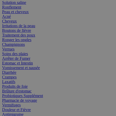
Solution saline
Ronflement
Peau et cheveux
Acné
Cheveux
Irritations de la peau
Boutons de fièvre
Traitement des poux
Ronger les ongles
Champignons
Verrues
Soins des plaies
Arrêter de Fumer
Estomac et Intestin
Vomissement et nausée
Diarrhée
Crampes
Laxatifs
Produits de foie
Brûlure d'estomac
Probiotiques Supplément
Pharmacie de voyage
Vermifuges
Douleur et Fièvre
Antimigraine