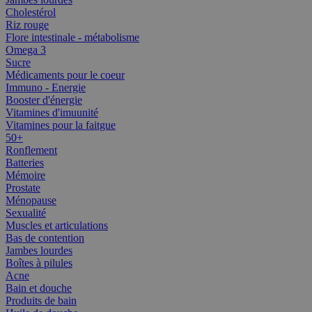
Cholestérol
Riz rouge
Flore intestinale - métabolisme
Omega 3
Sucre
Médicaments pour le coeur
Immuno - Energie
Booster d'énergie
Vitamines d'imuunité
Vitamines pour la faitgue
50+
Ronflement
Batteries
Mémoire
Prostate
Ménopause
Sexualité
Muscles et articulations
Bas de contention
Jambes lourdes
Boîtes à pilules
Acne
Bain et douche
Produits de bain