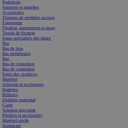
Podologie
Supports et semelles
Accessoires
Trousses de premiers secours
Ergonomie
Fixation, pansements et spray
Treuils de fixation
Soins spécialisés des plaies
Bas
Bas de bras
Bas diabétiques
Bas
Bas de contention
Bas de contention
Soins des cicatrices
Matériel
Aérosols et accessoires
Batteries
Brûlures
Diabetes materiaal
Gants
Solution injectable
Piluliers et accessoires
Matériel stérile
Stomacare