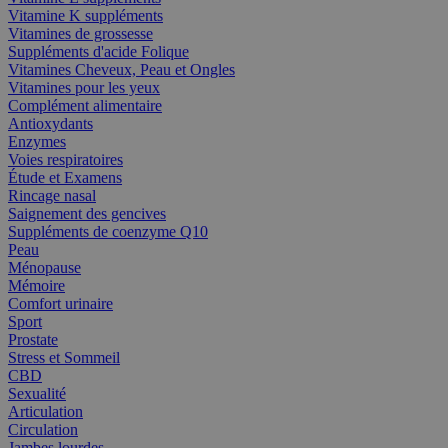
Vitamine K suppléments
Vitamines de grossesse
Suppléments d'acide Folique
Vitamines Cheveux, Peau et Ongles
Vitamines pour les yeux
Complément alimentaire
Antioxydants
Enzymes
Voies respiratoires
Étude et Examens
Rincage nasal
Saignement des gencives
Suppléments de coenzyme Q10
Peau
Ménopause
Mémoire
Comfort urinaire
Sport
Prostate
Stress et Sommeil
CBD
Sexualité
Articulation
Circulation
Jambes lourdes