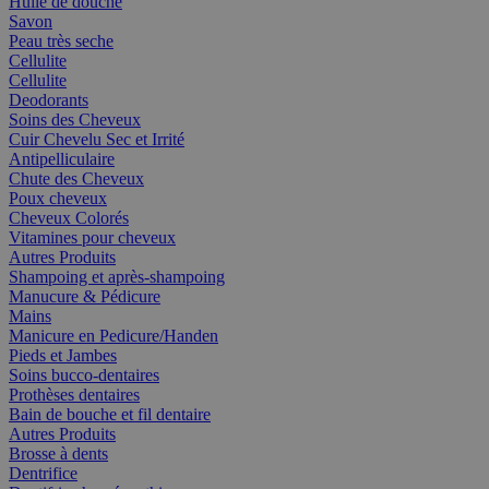
Huile de douche
Savon
Peau très seche
Cellulite
Cellulite
Deodorants
Soins des Cheveux
Cuir Chevelu Sec et Irrité
Antipelliculaire
Chute des Cheveux
Poux cheveux
Cheveux Colorés
Vitamines pour cheveux
Autres Produits
Shampoing et après-shampoing
Manucure & Pédicure
Mains
Manicure en Pedicure/Handen
Pieds et Jambes
Soins bucco-dentaires
Prothèses dentaires
Bain de bouche et fil dentaire
Autres Produits
Brosse à dents
Dentrifice