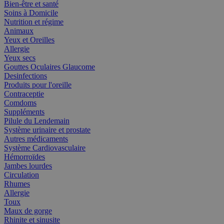
Bien-être et santé
Soins à Domicile
Nutrition et régime
Animaux
Yeux et Oreilles
Allergie
Yeux secs
Gouttes Oculaires Glaucome
Desinfections
Produits pour l'oreille
Contraceptie
Comdoms
Suppléments
Pilule du Lendemain
Système urinaire et prostate
Autres médicaments
Système Cardiovasculaire
Hémorroïdes
Jambes lourdes
Circulation
Rhumes
Allergie
Toux
Maux de gorge
Rhinite et sinusite