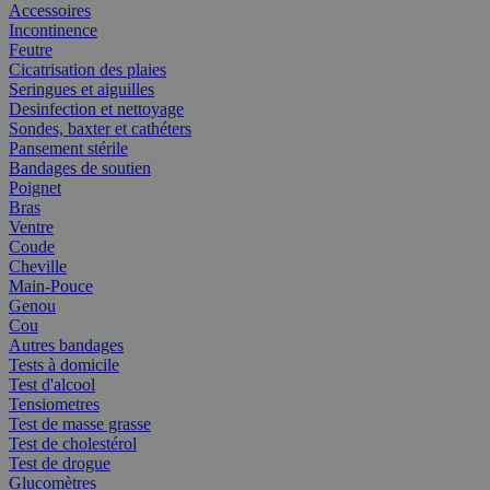
Accessoires
Incontinence
Feutre
Cicatrisation des plaies
Seringues et aiguilles
Desinfection et nettoyage
Sondes, baxter et cathéters
Pansement stérile
Bandages de soutien
Poignet
Bras
Ventre
Coude
Cheville
Main-Pouce
Genou
Cou
Autres bandages
Tests à domicile
Test d'alcool
Tensiometres
Test de masse grasse
Test de cholestérol
Test de drogue
Glucomètres