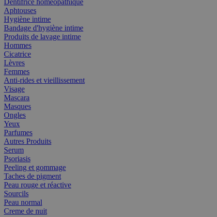
Dentifrice homéopathique
Aphtouses
Hygiène intime
Bandage d'hygiène intime
Produits de lavage intime
Hommes
Cicatrice
Lèvres
Femmes
Anti-rides et vieillissement
Visage
Mascara
Masques
Ongles
Yeux
Parfumes
Autres Produits
Serum
Psoriasis
Peeling et gommage
Taches de pigment
Peau rouge et réactive
Sourcils
Peau normal
Creme de nuit