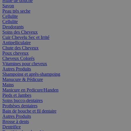
Huile de douche
Savon
Peau très seche
Cellulite
Cellulite
Deodorants
Soins des Cheveux
Cuir Chevelu Sec et Irrité
Antipelliculaire
Chute des Cheveux
Poux cheveux
Cheveux Colorés
Vitamines pour cheveux
Autres Produits
Shampoing et après-shampoing
Manucure & Pédicure
Mains
Manicure en Pedicure/Handen
Pieds et Jambes
Soins bucco-dentaires
Prothèses dentaires
Bain de bouche et fil dentaire
Autres Produits
Brosse à dents
Dentrifice