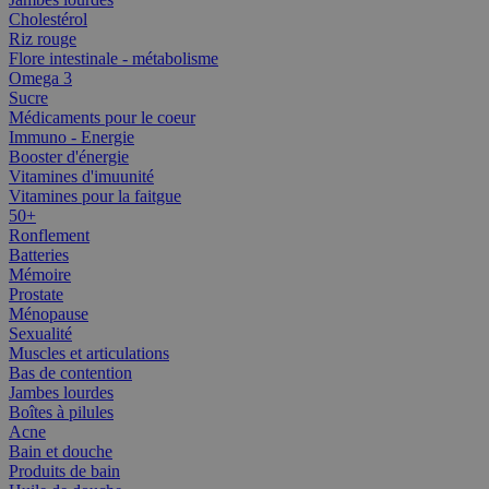
Cholestérol
Riz rouge
Flore intestinale - métabolisme
Omega 3
Sucre
Médicaments pour le coeur
Immuno - Energie
Booster d'énergie
Vitamines d'imuunité
Vitamines pour la faitgue
50+
Ronflement
Batteries
Mémoire
Prostate
Ménopause
Sexualité
Muscles et articulations
Bas de contention
Jambes lourdes
Boîtes à pilules
Acne
Bain et douche
Produits de bain