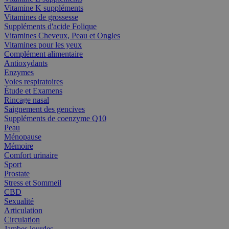
Vitamine K suppléments
Vitamines de grossesse
Suppléments d'acide Folique
Vitamines Cheveux, Peau et Ongles
Vitamines pour les yeux
Complément alimentaire
Antioxydants
Enzymes
Voies respiratoires
Étude et Examens
Rincage nasal
Saignement des gencives
Suppléments de coenzyme Q10
Peau
Ménopause
Mémoire
Comfort urinaire
Sport
Prostate
Stress et Sommeil
CBD
Sexualité
Articulation
Circulation
Jambes lourdes