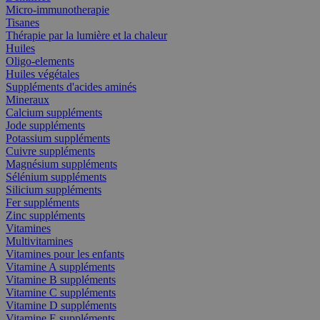
Micro-immunotherapie
Tisanes
Thérapie par la lumière et la chaleur
Huiles
Oligo-elements
Huiles végétales
Suppléments d'acides aminés
Mineraux
Calcium suppléments
Jode suppléments
Potassium suppléments
Cuivre suppléments
Magnésium suppléments
Sélénium suppléments
Silicium suppléments
Fer suppléments
Zinc suppléments
Vitamines
Multivitamines
Vitamines pour les enfants
Vitamine A suppléments
Vitamine B suppléments
Vitamine C suppléments
Vitamine D suppléments
Vitamine E suppléments