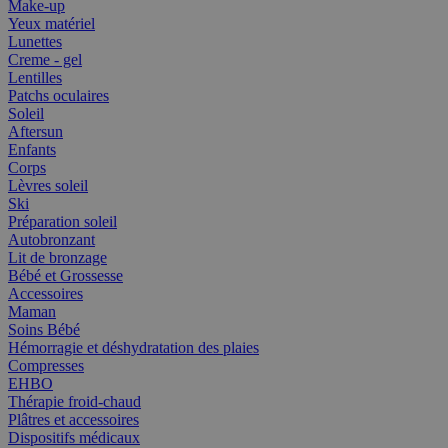
Make-up
Yeux matériel
Lunettes
Creme - gel
Lentilles
Patchs oculaires
Soleil
Aftersun
Enfants
Corps
Lèvres soleil
Ski
Préparation soleil
Autobronzant
Lit de bronzage
Bébé et Grossesse
Accessoires
Maman
Soins Bébé
Hémorragie et déshydratation des plaies
Compresses
EHBO
Thérapie froid-chaud
Plâtres et accessoires
Dispositifs médicaux