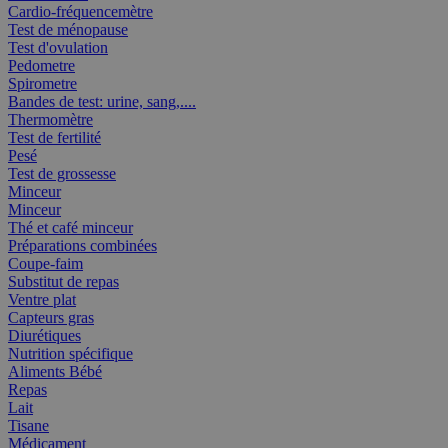
Cardio-fréquencemètre
Test de ménopause
Test d'ovulation
Pedometre
Spirometre
Bandes de test: urine, sang,....
Thermomètre
Test de fertilité
Pesé
Test de grossesse
Minceur
Minceur
Thé et café minceur
Préparations combinées
Coupe-faim
Substitut de repas
Ventre plat
Capteurs gras
Diurétiques
Nutrition spécifique
Aliments Bébé
Repas
Lait
Tisane
Médicament