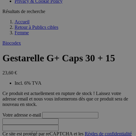
Privacy & Cookie Policy
combineren to
veel versc
gebruikerssess
Microsoft
analytische
Résultats de recherche
waardoor 
doeleinden.
kunnen w
gevolgd.
Accueil
Retour à
Publics cibles
Femme
Biocodex
Gestarelle G+ Caps 30 + 15
23,60 €
Incl. 6% TVA
Ce produit est actuellement en rupture de stock ! Laissez votre
adresse email et nous vous informerons dès que ce produit sera de
nouveau en stock.
Votre adresse e-mail
Ce site est protégé par reCAPTCHA et les
Règles de confidentialité