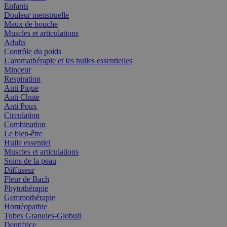
Enfants
Douleur menstruelle
Maux de bouche
Muscles et articulations
Adults
Contrôle du poids
L'aromathérapie et les huiles essentielles
Minceur
Respiration
Anti Pique
Anti Chute
Anti Poux
Circulation
Combination
Le bien-être
Huile essentiel
Muscles et articulations
Soins de la peau
Diffuseur
Fleur de Bach
Phytothérapie
Gemmothérapie
Homéopathie
Tubes Granules-Globuli
Dentifrice