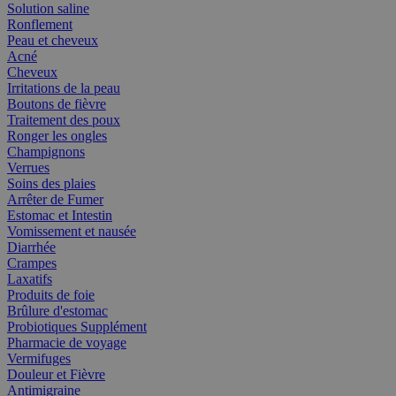
Solution saline
Ronflement
Peau et cheveux
Acné
Cheveux
Irritations de la peau
Boutons de fièvre
Traitement des poux
Ronger les ongles
Champignons
Verrues
Soins des plaies
Arrêter de Fumer
Estomac et Intestin
Vomissement et nausée
Diarrhée
Crampes
Laxatifs
Produits de foie
Brûlure d'estomac
Probiotiques Supplément
Pharmacie de voyage
Vermifuges
Douleur et Fièvre
Antimigraine