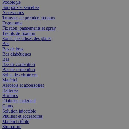
Podologie
Supports et semelles
Accessoires
Trousses de premiers secours
Ergonomie
Fixation, pansements et spray
Treuils de fixation
Soins spécialisés des plaies
Bas
Bas de bras
Bas diabétiques
Bas
Bas de contention
Bas de contention
Soins des cicatrices
Matériel
Aérosols et accessoires
Batteries
Brûlures
Diabetes materiaal
Gants
Solution injectable
Piluliers et accessoires
Matériel stérile
Stomacare