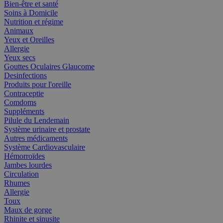
Bien-être et santé
Soins à Domicile
Nutrition et régime
Animaux
Yeux et Oreilles
Allergie
Yeux secs
Gouttes Oculaires Glaucome
Desinfections
Produits pour l'oreille
Contraceptie
Comdoms
Suppléments
Pilule du Lendemain
Système urinaire et prostate
Autres médicaments
Système Cardiovasculaire
Hémorroïdes
Jambes lourdes
Circulation
Rhumes
Allergie
Toux
Maux de gorge
Rhinite et sinusite