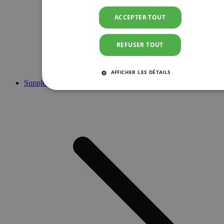
ACCEPTER TOUT
REFUSER TOUT
AFFICHER LES DÉTAILS
Suppléments
STRICTEMENT NÉCESSAIRES
PERFORMANCE
CIBLAGE
FONCTIONNALITÉ
Strictement nécessaires
Performance
Ciblage
Fonctionnalité
Les cookies strictement nécessaires habilitent des