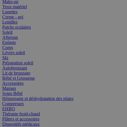
Make-up
Yeux matériel
Lunettes
Creme - gel
Lentilles
Patchs oculaires
Soleil
Aftersun
Enfants
Corps
Lèvres soleil
Ski
Préparation soleil
Autobronzant
Lit de bronzage
Bébé et Grossesse
Accessoires
Maman
Soins Bébé
Hémorragie et déshydratation des plaies
Compresses
EHBO
Thérapie froid-chaud
Plâtres et accessoires
Dispositifs médicaux