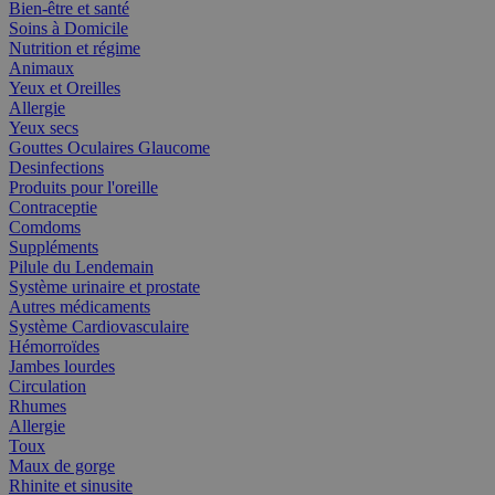
Bien-être et santé
Soins à Domicile
Nutrition et régime
Animaux
Yeux et Oreilles
Allergie
Yeux secs
Gouttes Oculaires Glaucome
Desinfections
Produits pour l'oreille
Contraceptie
Comdoms
Suppléments
Pilule du Lendemain
Système urinaire et prostate
Autres médicaments
Système Cardiovasculaire
Hémorroïdes
Jambes lourdes
Circulation
Rhumes
Allergie
Toux
Maux de gorge
Rhinite et sinusite