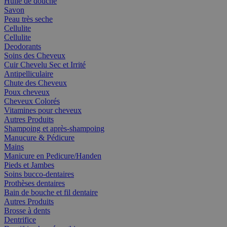
Huile de douche
Savon
Peau très seche
Cellulite
Cellulite
Deodorants
Soins des Cheveux
Cuir Chevelu Sec et Irrité
Antipelliculaire
Chute des Cheveux
Poux cheveux
Cheveux Colorés
Vitamines pour cheveux
Autres Produits
Shampoing et après-shampoing
Manucure & Pédicure
Mains
Manicure en Pedicure/Handen
Pieds et Jambes
Soins bucco-dentaires
Prothèses dentaires
Bain de bouche et fil dentaire
Autres Produits
Brosse à dents
Dentrifice