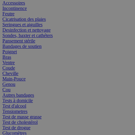
Accessoires
Incontinence
Feutre
Cicatrisation des plaies
Seringues et aiguilles
Desinfection et nettoyage
Sondes, baxter et cathéters
Pansement stérile
Bandages de soutien
Poignet
Bras
Ventre
Coude
Cheville
Main-Pouce
Genou
Cou
Autres bandages
Tests à domicile
Test d'alcool
Tensiometres
Test de masse grasse
Test de cholestérol
Test de drogue
Glucomètres