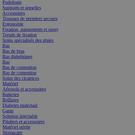
Podologie
Supports et semelles
Accessoires
Trousses de premiers secours
Ergonomie
Fixation, pansements et spray
Treuils de fixation
Soins spécialisés des plaies
Bas
Bas de bras
Bas diabétiques
Bas
Bas de contention
Bas de contention
Soins des cicatrices
Matériel
Aérosols et accessoires
Batteries
Brûlures
Diabetes materiaal
Gants
Solution injectable
Piluliers et accessoires
Matériel stérile
Stomacare