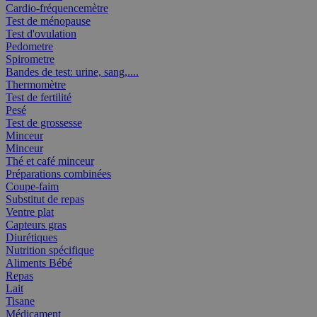
Cardio-fréquencemètre
Test de ménopause
Test d'ovulation
Pedometre
Spirometre
Bandes de test: urine, sang,....
Thermomètre
Test de fertilité
Pesé
Test de grossesse
Minceur
Minceur
Thé et café minceur
Préparations combinées
Coupe-faim
Substitut de repas
Ventre plat
Capteurs gras
Diurétiques
Nutrition spécifique
Aliments Bébé
Repas
Lait
Tisane
Médicament