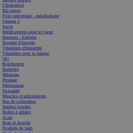
Cholestérol
Riz rouge
Flore intestinale - métabolisme
Omega 3
Sucre
Médicaments pour le coeur
Immuno - Energie
Booster d'énergie
Vitamines d'imuunité
Vitamines pour la faitgue
50+
Ronflement
Batteries
Mémoire
Prostate
Ménopause
Sexualité
Muscles et articulations
Bas de contention
Jambes lourdes
Boîtes à pilules
Acne
Bain et douche
Produits de bain