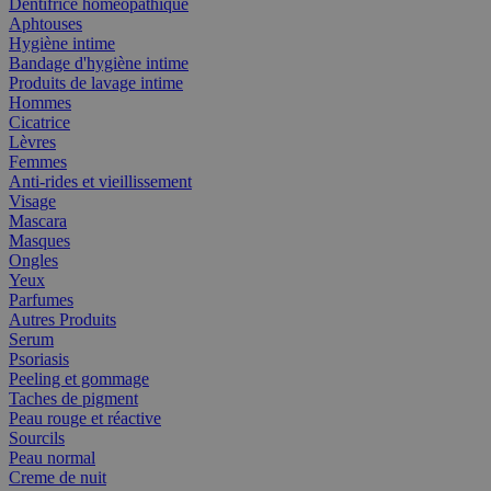
Dentifrice homéopathique
Aphtouses
Hygiène intime
Bandage d'hygiène intime
Produits de lavage intime
Hommes
Cicatrice
Lèvres
Femmes
Anti-rides et vieillissement
Visage
Mascara
Masques
Ongles
Yeux
Parfumes
Autres Produits
Serum
Psoriasis
Peeling et gommage
Taches de pigment
Peau rouge et réactive
Sourcils
Peau normal
Creme de nuit