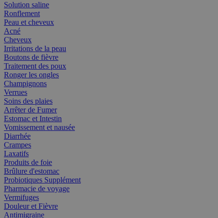
Solution saline
Ronflement
Peau et cheveux
Acné
Cheveux
Irritations de la peau
Boutons de fièvre
Traitement des poux
Ronger les ongles
Champignons
Verrues
Soins des plaies
Arrêter de Fumer
Estomac et Intestin
Vomissement et nausée
Diarrhée
Crampes
Laxatifs
Produits de foie
Brûlure d'estomac
Probiotiques Supplément
Pharmacie de voyage
Vermifuges
Douleur et Fièvre
Antimigraine