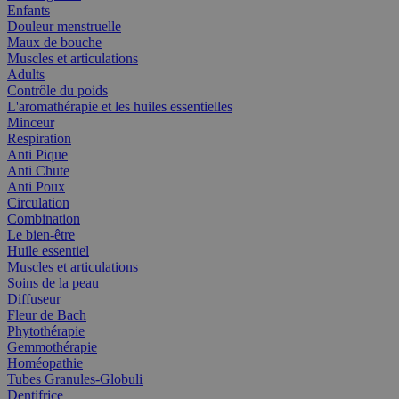
Enfants
Douleur menstruelle
Maux de bouche
Muscles et articulations
Adults
Contrôle du poids
L'aromathérapie et les huiles essentielles
Minceur
Respiration
Anti Pique
Anti Chute
Anti Poux
Circulation
Combination
Le bien-être
Huile essentiel
Muscles et articulations
Soins de la peau
Diffuseur
Fleur de Bach
Phytothérapie
Gemmothérapie
Homéopathie
Tubes Granules-Globuli
Dentifrice