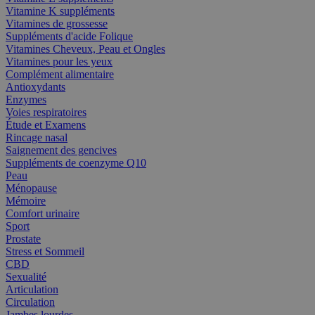
Vitamine K suppléments
Vitamines de grossesse
Suppléments d'acide Folique
Vitamines Cheveux, Peau et Ongles
Vitamines pour les yeux
Complément alimentaire
Antioxydants
Enzymes
Voies respiratoires
Étude et Examens
Rincage nasal
Saignement des gencives
Suppléments de coenzyme Q10
Peau
Ménopause
Mémoire
Comfort urinaire
Sport
Prostate
Stress et Sommeil
CBD
Sexualité
Articulation
Circulation
Jambes lourdes