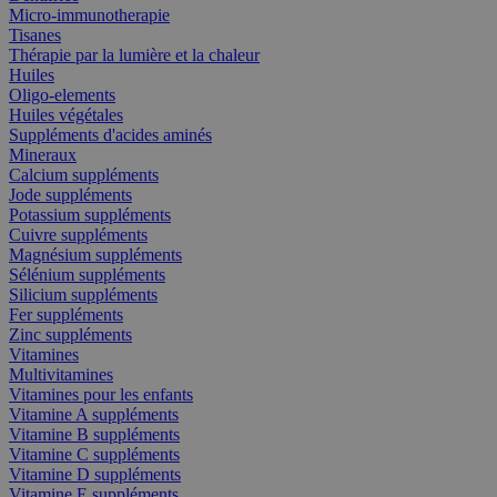
Micro-immunotherapie
Tisanes
Thérapie par la lumière et la chaleur
Huiles
Oligo-elements
Huiles végétales
Suppléments d'acides aminés
Mineraux
Calcium suppléments
Jode suppléments
Potassium suppléments
Cuivre suppléments
Magnésium suppléments
Sélénium suppléments
Silicium suppléments
Fer suppléments
Zinc suppléments
Vitamines
Multivitamines
Vitamines pour les enfants
Vitamine A suppléments
Vitamine B suppléments
Vitamine C suppléments
Vitamine D suppléments
Vitamine E suppléments