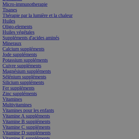
Micro-immunotherapie
Tisanes
Thérapie par la lumière et la chaleur
Huiles
Oligo-elements
Huiles végétales
Suppléments d'acides aminés
Mineraux
Calcium suppléments
Jode suppléments
Potassium suppléments
Cuivre suppléments
Magnésium suppléments
Sélénium suppléments
Silicium suppléments
Fer suppléments
Zinc suppléments
Vitamines
Multivitamines
Vitamines pour les enfants
Vitamine A suppléments
Vitamine B suppléments
Vitamine C suppléments
Vitamine D suppléments
Vitamine E suppléments