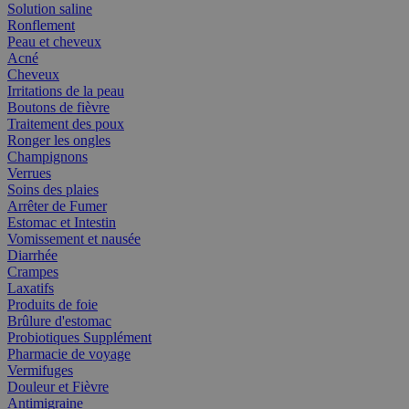
Solution saline
Ronflement
Peau et cheveux
Acné
Cheveux
Irritations de la peau
Boutons de fièvre
Traitement des poux
Ronger les ongles
Champignons
Verrues
Soins des plaies
Arrêter de Fumer
Estomac et Intestin
Vomissement et nausée
Diarrhée
Crampes
Laxatifs
Produits de foie
Brûlure d'estomac
Probiotiques Supplément
Pharmacie de voyage
Vermifuges
Douleur et Fièvre
Antimigraine