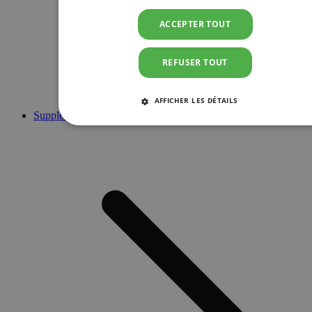
ACCEPTER TOUT
REFUSER TOUT
AFFICHER LES DÉTAILS
Suppléments
STRICTEMENT NÉCESSAIRES
PERFORMANCE
CIBLAGE
FONCTIONNALITÉ
Strictement nécessaires
Performance
Ciblage
Fonctionnalité
Les cookies strictement nécessaires habilitent des