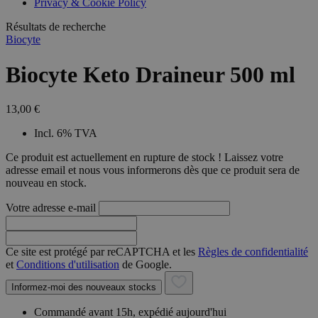
Privacy & Cookie Policy
combineren to
veel versc
gebruikerssess
Microsoft
analytische
Résultats de recherche
waardoor 
doeleinden.
kunnen w
Biocyte
gevolgd.
Biocyte Keto Draineur 500 ml
13,00 €
Incl. 6% TVA
Ce produit est actuellement en rupture de stock ! Laissez votre
adresse email et nous vous informerons dès que ce produit sera de
nouveau en stock.
Votre adresse e-mail
Ce site est protégé par reCAPTCHA et les
Règles de confidentialité
et
Conditions d'utilisation
de Google.
Informez-moi des nouveaux stocks
Commandé avant 15h, expédié aujourd'hui