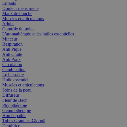
Enfants
Douleur menstruelle
Maux de bouche
Muscles et articulations
Adults
Contrôle du poids
L'aromathérapie et les huiles essentielles
Minceur
Respiration
Anti Pique
Anti Chute
Anti Poux
Circulation
Combination
Le bien-être
Huile essentiel
Muscles et articulations
Soins de la peau
Diffuseur
Fleur de Bach
Phytothérapie
Gemmothérapie
Homéopathie
Tubes Granules-Globuli
Dentifrice