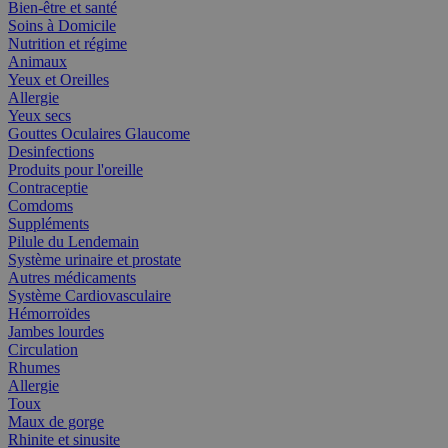
Bien-être et santé
Soins à Domicile
Nutrition et régime
Animaux
Yeux et Oreilles
Allergie
Yeux secs
Gouttes Oculaires Glaucome
Desinfections
Produits pour l'oreille
Contraceptie
Comdoms
Suppléments
Pilule du Lendemain
Système urinaire et prostate
Autres médicaments
Système Cardiovasculaire
Hémorroïdes
Jambes lourdes
Circulation
Rhumes
Allergie
Toux
Maux de gorge
Rhinite et sinusite