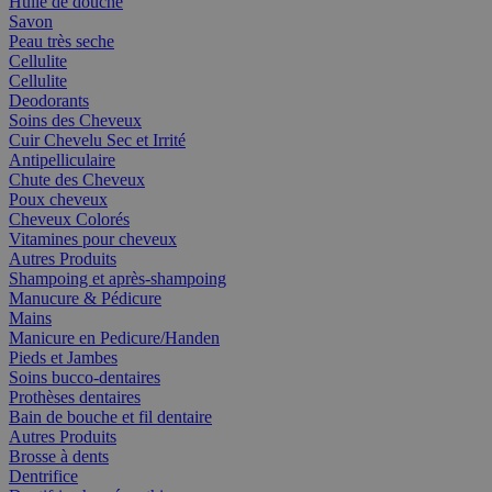
Huile de douche
Savon
Peau très seche
Cellulite
Cellulite
Deodorants
Soins des Cheveux
Cuir Chevelu Sec et Irrité
Antipelliculaire
Chute des Cheveux
Poux cheveux
Cheveux Colorés
Vitamines pour cheveux
Autres Produits
Shampoing et après-shampoing
Manucure & Pédicure
Mains
Manicure en Pedicure/Handen
Pieds et Jambes
Soins bucco-dentaires
Prothèses dentaires
Bain de bouche et fil dentaire
Autres Produits
Brosse à dents
Dentrifice