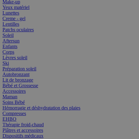
Make-up
Yeux matériel
Lunettes
Creme - gel
Lentilles
Patchs oculaires
Soleil
Aftersun
Enfants
Corps
Lèvres soleil
Ski
Préparation soleil
Autobronzant
Lit de bronzage
Bébé et Grossesse
Accessoires
Maman
Soins Bébé
Hémorragie et déshydratation des plaies
Compresses
EHBO
Thérapie froid-chaud
Plâtres et accessoires
Dispositifs médicaux