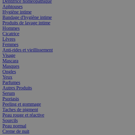
Dentifrice homéopathique
Aphtouses
Hygiène intime
Bandage d'hygiène intime
Produits de lavage intime
Hommes
Cicatrice
Lèvres
Femmes
Anti-rides et vieillissement
Visage
Mascara
Masques
Ongles
Yeux
Parfumes
Autres Produits
Serum
Psoriasis
Peeling et gommage
Taches de pigment
Peau rouge et réactive
Sourcils
Peau normal
Creme de nuit