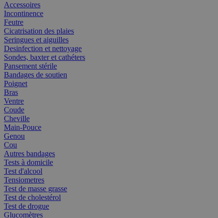
Accessoires
Incontinence
Feutre
Cicatrisation des plaies
Seringues et aiguilles
Desinfection et nettoyage
Sondes, baxter et cathéters
Pansement stérile
Bandages de soutien
Poignet
Bras
Ventre
Coude
Cheville
Main-Pouce
Genou
Cou
Autres bandages
Tests à domicile
Test d'alcool
Tensiometres
Test de masse grasse
Test de cholestérol
Test de drogue
Glucomètres