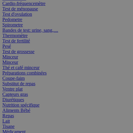
Cardio-fréquencemètre
Test de ménopause
Test d'ovulation
Pedometre
Spirometre
Bandes de test: urine, sang,....
Thermomètre
Test de fertilité
Pesé
Test de grossesse
Minceur
Minceur
Thé et café minceur
Préparations combinées
Coupe-faim
Substitut de repas
Ventre plat
Capteurs gras
Diurétiques
Nutrition spécifique
Aliments Bébé
Repas
Lait
Tisane
Médicament