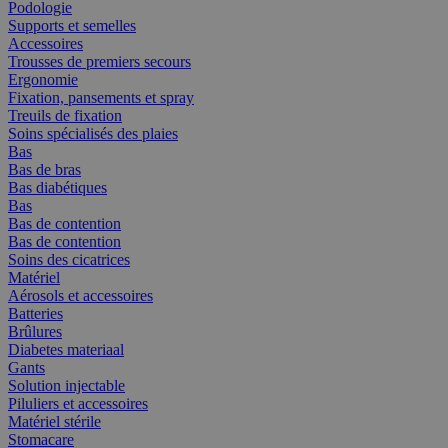
Podologie
Supports et semelles
Accessoires
Trousses de premiers secours
Ergonomie
Fixation, pansements et spray
Treuils de fixation
Soins spécialisés des plaies
Bas
Bas de bras
Bas diabétiques
Bas
Bas de contention
Bas de contention
Soins des cicatrices
Matériel
Aérosols et accessoires
Batteries
Brûlures
Diabetes materiaal
Gants
Solution injectable
Piluliers et accessoires
Matériel stérile
Stomacare