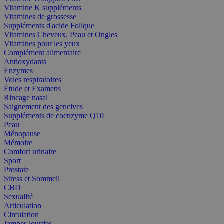
Vitamine K suppléments
Vitamines de grossesse
Suppléments d'acide Folique
Vitamines Cheveux, Peau et Ongles
Vitamines pour les yeux
Complément alimentaire
Antioxydants
Enzymes
Voies respiratoires
Étude et Examens
Rincage nasal
Saignement des gencives
Suppléments de coenzyme Q10
Peau
Ménopause
Mémoire
Comfort urinaire
Sport
Prostate
Stress et Sommeil
CBD
Sexualité
Articulation
Circulation
Jambes lourdes