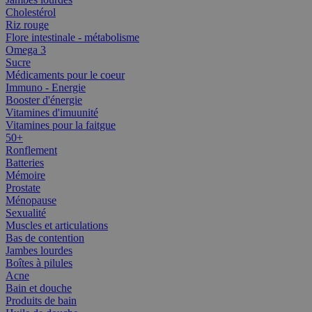
Cholestérol
Riz rouge
Flore intestinale - métabolisme
Omega 3
Sucre
Médicaments pour le coeur
Immuno - Energie
Booster d'énergie
Vitamines d'imuunité
Vitamines pour la faitgue
50+
Ronflement
Batteries
Mémoire
Prostate
Ménopause
Sexualité
Muscles et articulations
Bas de contention
Jambes lourdes
Boîtes à pilules
Acne
Bain et douche
Produits de bain