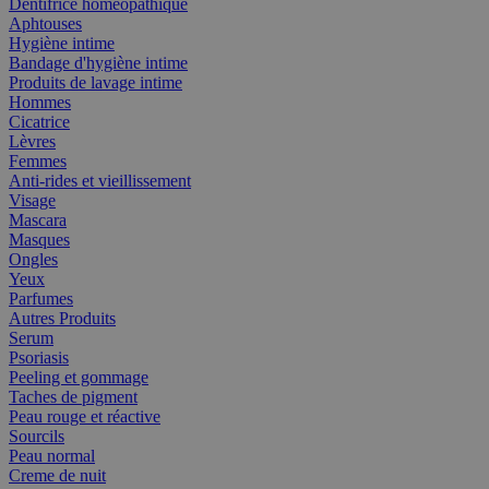
Dentifrice homéopathique
Aphtouses
Hygiène intime
Bandage d'hygiène intime
Produits de lavage intime
Hommes
Cicatrice
Lèvres
Femmes
Anti-rides et vieillissement
Visage
Mascara
Masques
Ongles
Yeux
Parfumes
Autres Produits
Serum
Psoriasis
Peeling et gommage
Taches de pigment
Peau rouge et réactive
Sourcils
Peau normal
Creme de nuit