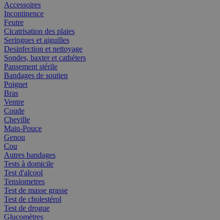
Accessoires
Incontinence
Feutre
Cicatrisation des plaies
Seringues et aiguilles
Desinfection et nettoyage
Sondes, baxter et cathéters
Pansement stérile
Bandages de soutien
Poignet
Bras
Ventre
Coude
Cheville
Main-Pouce
Genou
Cou
Autres bandages
Tests à domicile
Test d'alcool
Tensiometres
Test de masse grasse
Test de cholestérol
Test de drogue
Glucomètres