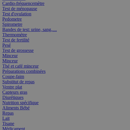
Cardio-fréquencemètre
Test de ménopause
Test d'ovulation
Pedometre
Spirometre
Bandes de test: urine, sang,....
Thermomètre
Test de fertilité
Pesé
Test de grossesse
Minceur
Minceur
Thé et café minceur
Préparations combinées
Coupe-faim
Substitut de repas
Ventre plat
Capteurs gras
Diurétiques
Nutrition spécifique
Aliments Bébé
Repas
Lait
Tisane
Médicament