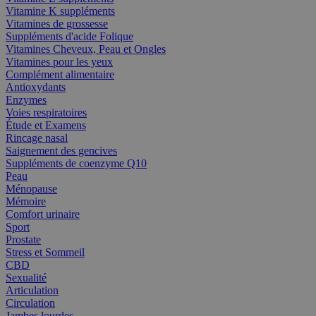
Vitamine K suppléments
Vitamines de grossesse
Suppléments d'acide Folique
Vitamines Cheveux, Peau et Ongles
Vitamines pour les yeux
Complément alimentaire
Antioxydants
Enzymes
Voies respiratoires
Étude et Examens
Rincage nasal
Saignement des gencives
Suppléments de coenzyme Q10
Peau
Ménopause
Mémoire
Comfort urinaire
Sport
Prostate
Stress et Sommeil
CBD
Sexualité
Articulation
Circulation
Jambes lourdes