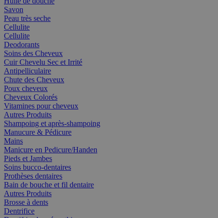
Huile de douche
Savon
Peau très seche
Cellulite
Cellulite
Deodorants
Soins des Cheveux
Cuir Chevelu Sec et Irrité
Antipelliculaire
Chute des Cheveux
Poux cheveux
Cheveux Colorés
Vitamines pour cheveux
Autres Produits
Shampoing et après-shampoing
Manucure & Pédicure
Mains
Manicure en Pedicure/Handen
Pieds et Jambes
Soins bucco-dentaires
Prothèses dentaires
Bain de bouche et fil dentaire
Autres Produits
Brosse à dents
Dentrifice