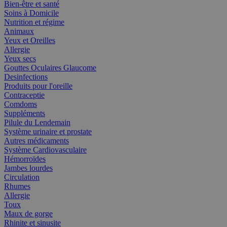
Bien-être et santé
Soins à Domicile
Nutrition et régime
Animaux
Yeux et Oreilles
Allergie
Yeux secs
Gouttes Oculaires Glaucome
Desinfections
Produits pour l'oreille
Contraceptie
Comdoms
Suppléments
Pilule du Lendemain
Système urinaire et prostate
Autres médicaments
Système Cardiovasculaire
Hémorroïdes
Jambes lourdes
Circulation
Rhumes
Allergie
Toux
Maux de gorge
Rhinite et sinusite