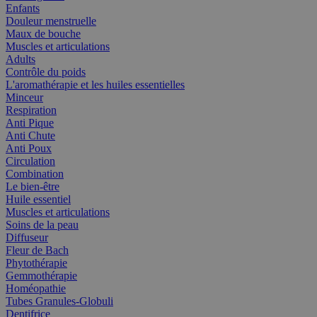
Enfants
Douleur menstruelle
Maux de bouche
Muscles et articulations
Adults
Contrôle du poids
L'aromathérapie et les huiles essentielles
Minceur
Respiration
Anti Pique
Anti Chute
Anti Poux
Circulation
Combination
Le bien-être
Huile essentiel
Muscles et articulations
Soins de la peau
Diffuseur
Fleur de Bach
Phytothérapie
Gemmothérapie
Homéopathie
Tubes Granules-Globuli
Dentifrice