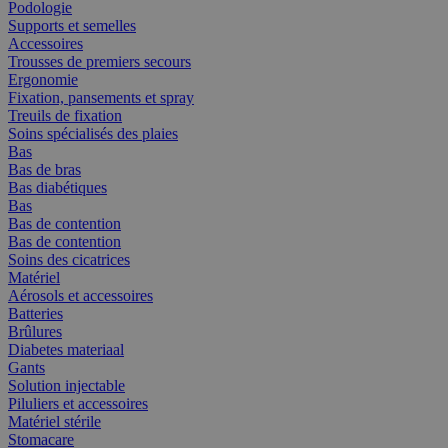
Podologie
Supports et semelles
Accessoires
Trousses de premiers secours
Ergonomie
Fixation, pansements et spray
Treuils de fixation
Soins spécialisés des plaies
Bas
Bas de bras
Bas diabétiques
Bas
Bas de contention
Bas de contention
Soins des cicatrices
Matériel
Aérosols et accessoires
Batteries
Brûlures
Diabetes materiaal
Gants
Solution injectable
Piluliers et accessoires
Matériel stérile
Stomacare