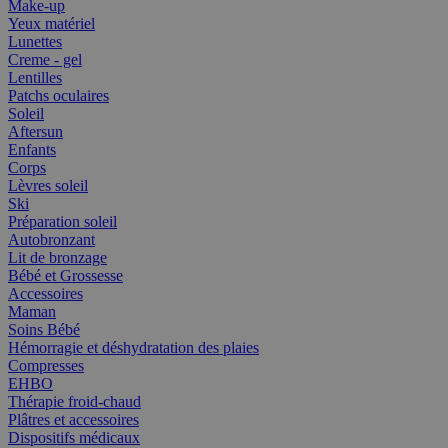
Make-up
Yeux matériel
Lunettes
Creme - gel
Lentilles
Patchs oculaires
Soleil
Aftersun
Enfants
Corps
Lèvres soleil
Ski
Préparation soleil
Autobronzant
Lit de bronzage
Bébé et Grossesse
Accessoires
Maman
Soins Bébé
Hémorragie et déshydratation des plaies
Compresses
EHBO
Thérapie froid-chaud
Plâtres et accessoires
Dispositifs médicaux