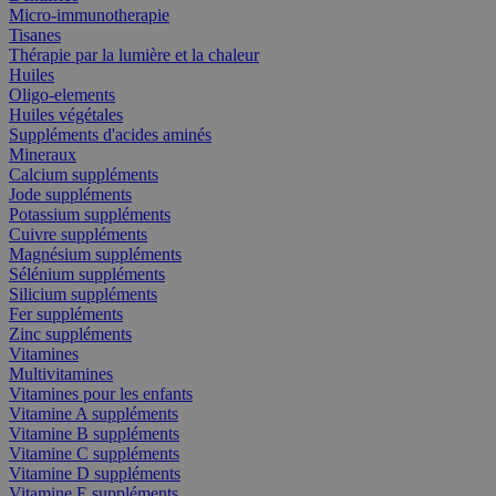
Micro-immunotherapie
Tisanes
Thérapie par la lumière et la chaleur
Huiles
Oligo-elements
Huiles végétales
Suppléments d'acides aminés
Mineraux
Calcium suppléments
Jode suppléments
Potassium suppléments
Cuivre suppléments
Magnésium suppléments
Sélénium suppléments
Silicium suppléments
Fer suppléments
Zinc suppléments
Vitamines
Multivitamines
Vitamines pour les enfants
Vitamine A suppléments
Vitamine B suppléments
Vitamine C suppléments
Vitamine D suppléments
Vitamine E suppléments