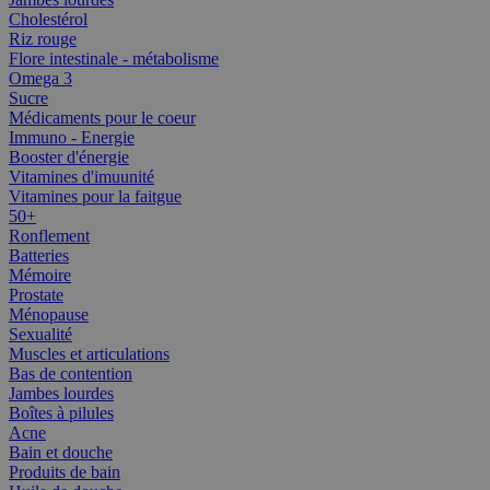
Cholestérol
Riz rouge
Flore intestinale - métabolisme
Omega 3
Sucre
Médicaments pour le coeur
Immuno - Energie
Booster d'énergie
Vitamines d'imuunité
Vitamines pour la faitgue
50+
Ronflement
Batteries
Mémoire
Prostate
Ménopause
Sexualité
Muscles et articulations
Bas de contention
Jambes lourdes
Boîtes à pilules
Acne
Bain et douche
Produits de bain