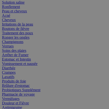
Solution saline
Ronflement
Peau et cheveux
Acné
Cheveux
Irritations de la peau
Boutons de fièvre
Traitement des poux
Ronger les ongles
Champignons
Verrues
Soins des plaies
Arrêter de Fumer
Estomac et Intestin
Vomissement et nausée
Diarrhée
Crampes
Laxatifs
Produits de foie
Brûlure d'estomac
Probiotiques Supplément
Pharmacie de voyage
Vermifuges
Douleur et Fièvre
Antimigraine