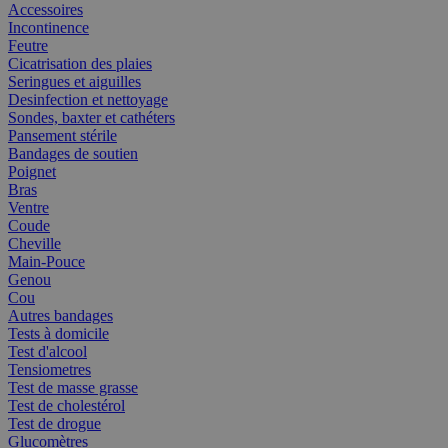
Accessoires
Incontinence
Feutre
Cicatrisation des plaies
Seringues et aiguilles
Desinfection et nettoyage
Sondes, baxter et cathéters
Pansement stérile
Bandages de soutien
Poignet
Bras
Ventre
Coude
Cheville
Main-Pouce
Genou
Cou
Autres bandages
Tests à domicile
Test d'alcool
Tensiometres
Test de masse grasse
Test de cholestérol
Test de drogue
Glucomètres