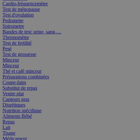
Cardio-fréquencemètre
Test de ménopause
Test d'ovulation
Pedometre
Spirometre
Bandes de test: urine, sang,....
Thermomètre
Test de fertilité
Pesé
Test de grossesse
Minceur
Minceur
Thé et café minceur
Préparations combinées
Coupe-faim
Substitut de repas
Ventre plat
Capteurs gras
Diurétiques
Nutrition spécifique
Aliments Bébé
Repas
Lait
Tisane
Médicament