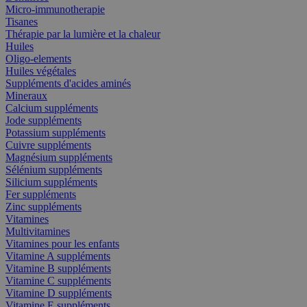
Micro-immunotherapie
Tisanes
Thérapie par la lumière et la chaleur
Huiles
Oligo-elements
Huiles végétales
Suppléments d'acides aminés
Mineraux
Calcium suppléments
Jode suppléments
Potassium suppléments
Cuivre suppléments
Magnésium suppléments
Sélénium suppléments
Silicium suppléments
Fer suppléments
Zinc suppléments
Vitamines
Multivitamines
Vitamines pour les enfants
Vitamine A suppléments
Vitamine B suppléments
Vitamine C suppléments
Vitamine D suppléments
Vitamine E suppléments