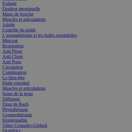
Enfants
Douleur menstruelle
Maux de bouche
Muscles et articulations
Adults
Contrôle du poids
L'aromathérapie et les huiles essentielles
Minceur
Respiration
Anti Pique
Anti Chute
Anti Poux
Circulation
Combination
Le bien-être
Huile essentiel
Muscles et articulations
Soins de la peau
Diffuseur
Fleur de Bach
Phytothérapie
Gemmothérapie
Homéopathie
Tubes Granules-Globuli
Dentifrice