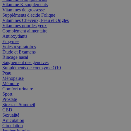
Vitamine K suppléments
Vitamines de grossesse
Suppléments d'acide Folique
Vitamines Cheveux, Peau et Ongles
Vitamines pour les yeux
Complément alimentaire
Antioxydants
Enzymes
Voies respiratoires
Étude et Examens
Rincage nasal
Saignement des gencives
Suppléments de coenzyme Q10
Peau
Ménopause
Mémoire
Comfort urinaire
Sport
Prostate
Stress et Sommeil
CBD
Sexualité
Articulation
Circulation
Jambes lourdes