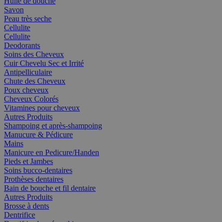
Huile de douche
Savon
Peau très seche
Cellulite
Cellulite
Deodorants
Soins des Cheveux
Cuir Chevelu Sec et Irrité
Antipelliculaire
Chute des Cheveux
Poux cheveux
Cheveux Colorés
Vitamines pour cheveux
Autres Produits
Shampoing et après-shampoing
Manucure & Pédicure
Mains
Manicure en Pedicure/Handen
Pieds et Jambes
Soins bucco-dentaires
Prothèses dentaires
Bain de bouche et fil dentaire
Autres Produits
Brosse à dents
Dentrifice