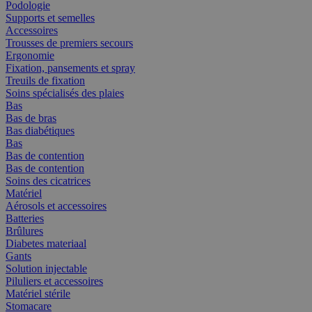
Podologie
Supports et semelles
Accessoires
Trousses de premiers secours
Ergonomie
Fixation, pansements et spray
Treuils de fixation
Soins spécialisés des plaies
Bas
Bas de bras
Bas diabétiques
Bas
Bas de contention
Bas de contention
Soins des cicatrices
Matériel
Aérosols et accessoires
Batteries
Brûlures
Diabetes materiaal
Gants
Solution injectable
Piluliers et accessoires
Matériel stérile
Stomacare