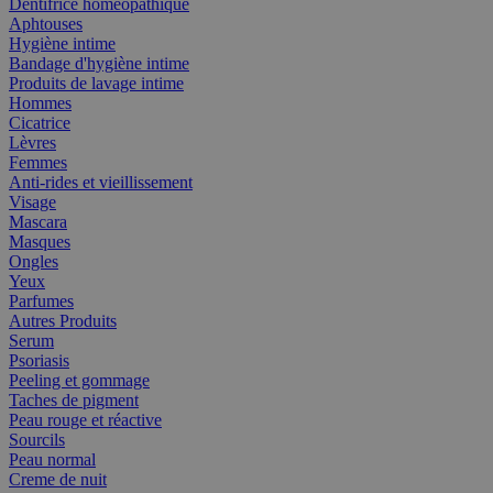
Dentifrice homéopathique
Aphtouses
Hygiène intime
Bandage d'hygiène intime
Produits de lavage intime
Hommes
Cicatrice
Lèvres
Femmes
Anti-rides et vieillissement
Visage
Mascara
Masques
Ongles
Yeux
Parfumes
Autres Produits
Serum
Psoriasis
Peeling et gommage
Taches de pigment
Peau rouge et réactive
Sourcils
Peau normal
Creme de nuit