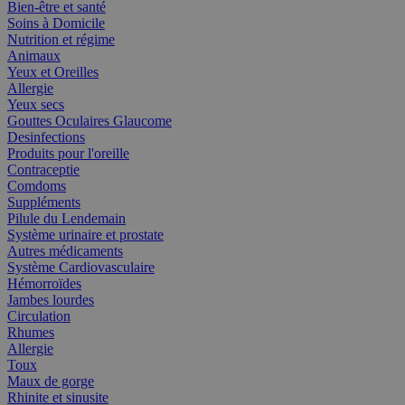
Bien-être et santé
Soins à Domicile
Nutrition et régime
Animaux
Yeux et Oreilles
Allergie
Yeux secs
Gouttes Oculaires Glaucome
Desinfections
Produits pour l'oreille
Contraceptie
Comdoms
Suppléments
Pilule du Lendemain
Système urinaire et prostate
Autres médicaments
Système Cardiovasculaire
Hémorroïdes
Jambes lourdes
Circulation
Rhumes
Allergie
Toux
Maux de gorge
Rhinite et sinusite