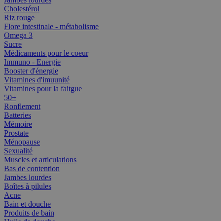
Cholestérol
Riz rouge
Flore intestinale - métabolisme
Omega 3
Sucre
Médicaments pour le coeur
Immuno - Energie
Booster d'énergie
Vitamines d'imuunité
Vitamines pour la faitgue
50+
Ronflement
Batteries
Mémoire
Prostate
Ménopause
Sexualité
Muscles et articulations
Bas de contention
Jambes lourdes
Boîtes à pilules
Acne
Bain et douche
Produits de bain