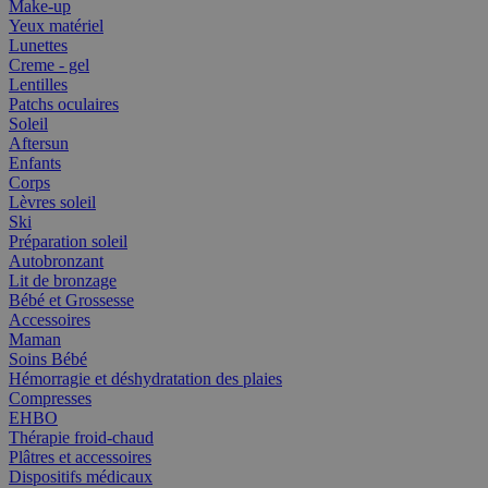
Make-up
Yeux matériel
Lunettes
Creme - gel
Lentilles
Patchs oculaires
Soleil
Aftersun
Enfants
Corps
Lèvres soleil
Ski
Préparation soleil
Autobronzant
Lit de bronzage
Bébé et Grossesse
Accessoires
Maman
Soins Bébé
Hémorragie et déshydratation des plaies
Compresses
EHBO
Thérapie froid-chaud
Plâtres et accessoires
Dispositifs médicaux