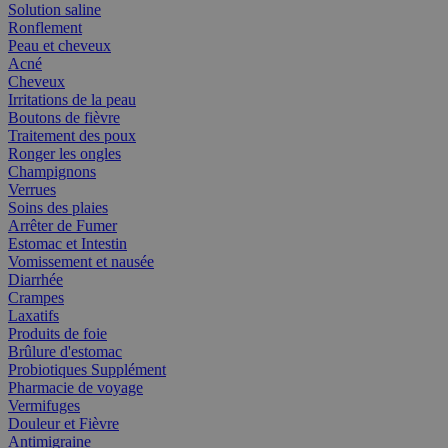
Solution saline
Ronflement
Peau et cheveux
Acné
Cheveux
Irritations de la peau
Boutons de fièvre
Traitement des poux
Ronger les ongles
Champignons
Verrues
Soins des plaies
Arrêter de Fumer
Estomac et Intestin
Vomissement et nausée
Diarrhée
Crampes
Laxatifs
Produits de foie
Brûlure d'estomac
Probiotiques Supplément
Pharmacie de voyage
Vermifuges
Douleur et Fièvre
Antimigraine