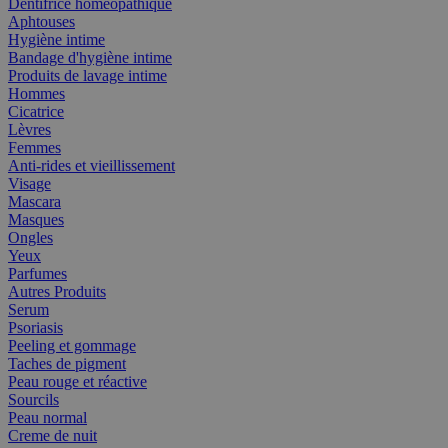
Dentifrice homéopathique
Aphtouses
Hygiène intime
Bandage d'hygiène intime
Produits de lavage intime
Hommes
Cicatrice
Lèvres
Femmes
Anti-rides et vieillissement
Visage
Mascara
Masques
Ongles
Yeux
Parfumes
Autres Produits
Serum
Psoriasis
Peeling et gommage
Taches de pigment
Peau rouge et réactive
Sourcils
Peau normal
Creme de nuit