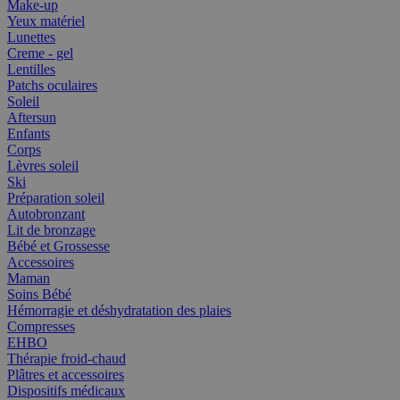
Make-up
Yeux matériel
Lunettes
Creme - gel
Lentilles
Patchs oculaires
Soleil
Aftersun
Enfants
Corps
Lèvres soleil
Ski
Préparation soleil
Autobronzant
Lit de bronzage
Bébé et Grossesse
Accessoires
Maman
Soins Bébé
Hémorragie et déshydratation des plaies
Compresses
EHBO
Thérapie froid-chaud
Plâtres et accessoires
Dispositifs médicaux