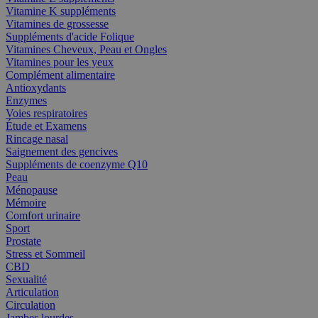
Vitamine K suppléments
Vitamines de grossesse
Suppléments d'acide Folique
Vitamines Cheveux, Peau et Ongles
Vitamines pour les yeux
Complément alimentaire
Antioxydants
Enzymes
Voies respiratoires
Étude et Examens
Rincage nasal
Saignement des gencives
Suppléments de coenzyme Q10
Peau
Ménopause
Mémoire
Comfort urinaire
Sport
Prostate
Stress et Sommeil
CBD
Sexualité
Articulation
Circulation
Jambes lourdes