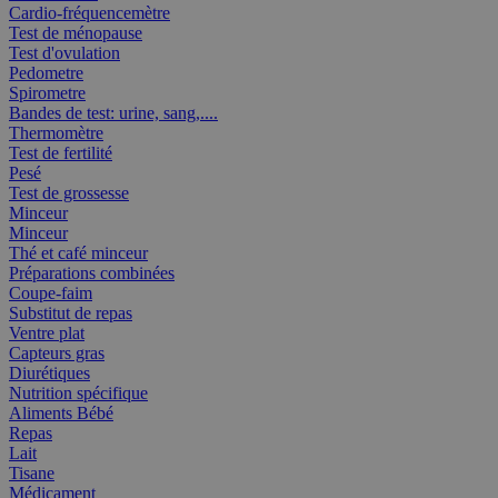
Cardio-fréquencemètre
Test de ménopause
Test d'ovulation
Pedometre
Spirometre
Bandes de test: urine, sang,....
Thermomètre
Test de fertilité
Pesé
Test de grossesse
Minceur
Minceur
Thé et café minceur
Préparations combinées
Coupe-faim
Substitut de repas
Ventre plat
Capteurs gras
Diurétiques
Nutrition spécifique
Aliments Bébé
Repas
Lait
Tisane
Médicament