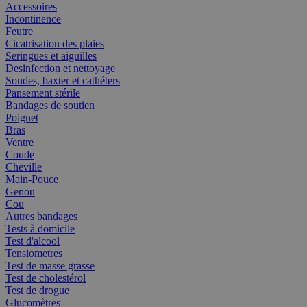
Accessoires
Incontinence
Feutre
Cicatrisation des plaies
Seringues et aiguilles
Desinfection et nettoyage
Sondes, baxter et cathéters
Pansement stérile
Bandages de soutien
Poignet
Bras
Ventre
Coude
Cheville
Main-Pouce
Genou
Cou
Autres bandages
Tests à domicile
Test d'alcool
Tensiometres
Test de masse grasse
Test de cholestérol
Test de drogue
Glucomètres