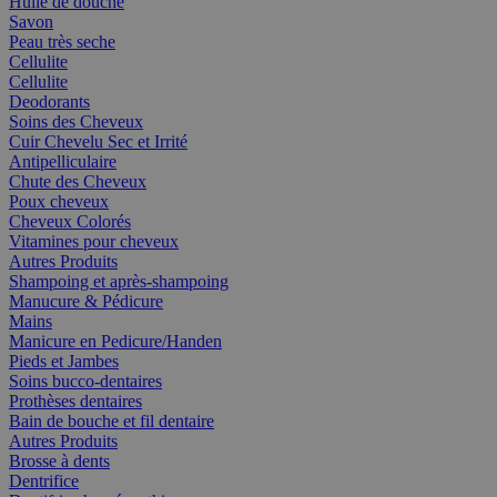
Huile de douche
Savon
Peau très seche
Cellulite
Cellulite
Deodorants
Soins des Cheveux
Cuir Chevelu Sec et Irrité
Antipelliculaire
Chute des Cheveux
Poux cheveux
Cheveux Colorés
Vitamines pour cheveux
Autres Produits
Shampoing et après-shampoing
Manucure & Pédicure
Mains
Manicure en Pedicure/Handen
Pieds et Jambes
Soins bucco-dentaires
Prothèses dentaires
Bain de bouche et fil dentaire
Autres Produits
Brosse à dents
Dentrifice