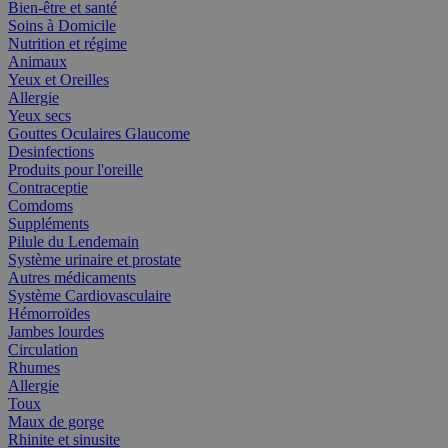
Bien-être et santé
Soins à Domicile
Nutrition et régime
Animaux
Yeux et Oreilles
Allergie
Yeux secs
Gouttes Oculaires Glaucome
Desinfections
Produits pour l'oreille
Contraceptie
Comdoms
Suppléments
Pilule du Lendemain
Système urinaire et prostate
Autres médicaments
Système Cardiovasculaire
Hémorroïdes
Jambes lourdes
Circulation
Rhumes
Allergie
Toux
Maux de gorge
Rhinite et sinusite