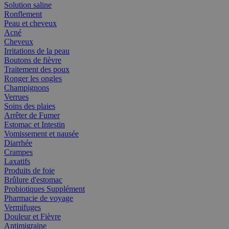
Solution saline
Ronflement
Peau et cheveux
Acné
Cheveux
Irritations de la peau
Boutons de fièvre
Traitement des poux
Ronger les ongles
Champignons
Verrues
Soins des plaies
Arrêter de Fumer
Estomac et Intestin
Vomissement et nausée
Diarrhée
Crampes
Laxatifs
Produits de foie
Brûlure d'estomac
Probiotiques Supplément
Pharmacie de voyage
Vermifuges
Douleur et Fièvre
Antimigraine