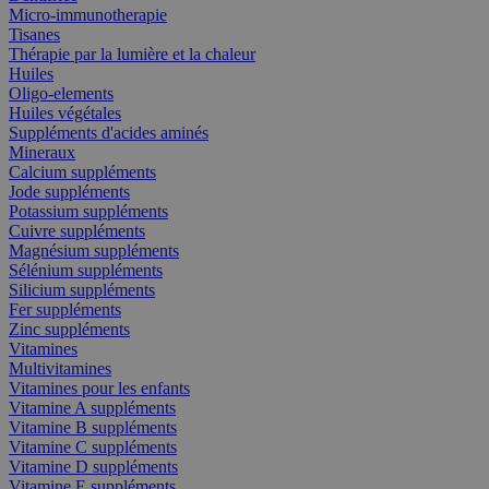
Micro-immunotherapie
Tisanes
Thérapie par la lumière et la chaleur
Huiles
Oligo-elements
Huiles végétales
Suppléments d'acides aminés
Mineraux
Calcium suppléments
Jode suppléments
Potassium suppléments
Cuivre suppléments
Magnésium suppléments
Sélénium suppléments
Silicium suppléments
Fer suppléments
Zinc suppléments
Vitamines
Multivitamines
Vitamines pour les enfants
Vitamine A suppléments
Vitamine B suppléments
Vitamine C suppléments
Vitamine D suppléments
Vitamine E suppléments