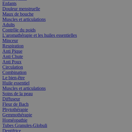
Enfants
Douleur menstruelle
Maux de bouche
Muscles et articulations
Adults
Contrôle du poids
L'aromathérapie et les huiles essentielles
Minceur
Respiration
Anti Pique
Anti Chute
Anti Poux
Circulation
Combination
Le bien-être
Huile essentiel
Muscles et articulations
Soins de la peau
Diffuseur
Fleur de Bach
Phytothérapie
Gemmothérapie
Homéopathie
Tubes Granules-Globuli
Dentifrice