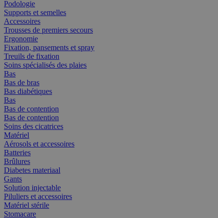
Podologie
Supports et semelles
Accessoires
Trousses de premiers secours
Ergonomie
Fixation, pansements et spray
Treuils de fixation
Soins spécialisés des plaies
Bas
Bas de bras
Bas diabétiques
Bas
Bas de contention
Bas de contention
Soins des cicatrices
Matériel
Aérosols et accessoires
Batteries
Brûlures
Diabetes materiaal
Gants
Solution injectable
Piluliers et accessoires
Matériel stérile
Stomacare