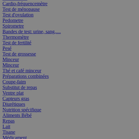
Cardio-fréquencemètre
Test de ménopause
Test d'ovulation
Pedometre
Spirometre
Bandes de test: urine, sang,....
Thermomètre
Test de fertilité
Pesé
Test de grossesse
Minceur
Minceur
Thé et café minceur
Préparations combinées
Coupe-faim
Substitut de repas
Ventre plat
Capteurs gras
Diurétiques
Nutrition spécifique
Aliments Bébé
Repas
Lait
Tisane
Médicament