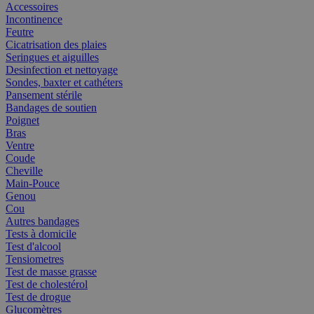
Accessoires
Incontinence
Feutre
Cicatrisation des plaies
Seringues et aiguilles
Desinfection et nettoyage
Sondes, baxter et cathéters
Pansement stérile
Bandages de soutien
Poignet
Bras
Ventre
Coude
Cheville
Main-Pouce
Genou
Cou
Autres bandages
Tests à domicile
Test d'alcool
Tensiometres
Test de masse grasse
Test de cholestérol
Test de drogue
Glucomètres