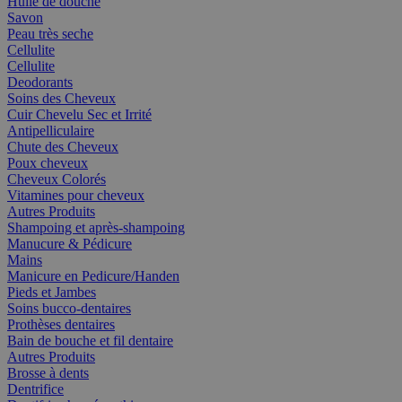
Huile de douche
Savon
Peau très seche
Cellulite
Cellulite
Deodorants
Soins des Cheveux
Cuir Chevelu Sec et Irrité
Antipelliculaire
Chute des Cheveux
Poux cheveux
Cheveux Colorés
Vitamines pour cheveux
Autres Produits
Shampoing et après-shampoing
Manucure & Pédicure
Mains
Manicure en Pedicure/Handen
Pieds et Jambes
Soins bucco-dentaires
Prothèses dentaires
Bain de bouche et fil dentaire
Autres Produits
Brosse à dents
Dentrifice