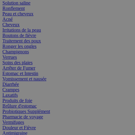
Solution saline
Ronflement
Peau et cheveux
Acné
Cheveux
Irritations de la peau
Boutons de fièvre
Traitement des poux
Ronger les ongles
Champignons
Verrues
Soins des plaies
Arrêter de Fumer
Estomac et Intestin
Vomissement et nausée
Diarrhée
Crampes
Laxatifs
Produits de foie
Brûlure d'estomac
Probiotiques Supplément
Pharmacie de voyage
Vermifuges
Douleur et Fièvre
Antimigraine