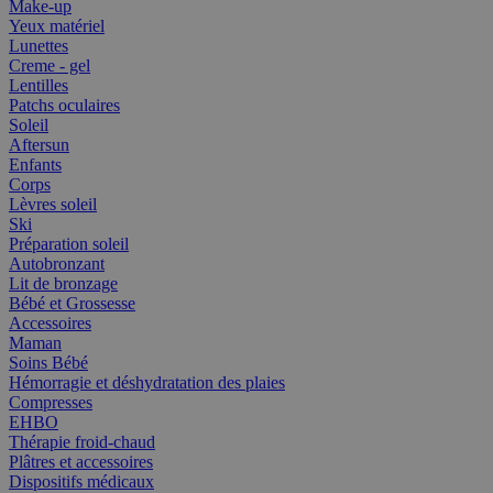
Make-up
Yeux matériel
Lunettes
Creme - gel
Lentilles
Patchs oculaires
Soleil
Aftersun
Enfants
Corps
Lèvres soleil
Ski
Préparation soleil
Autobronzant
Lit de bronzage
Bébé et Grossesse
Accessoires
Maman
Soins Bébé
Hémorragie et déshydratation des plaies
Compresses
EHBO
Thérapie froid-chaud
Plâtres et accessoires
Dispositifs médicaux