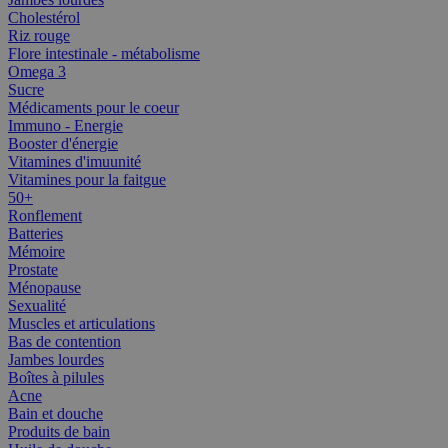
Cholestérol
Riz rouge
Flore intestinale - métabolisme
Omega 3
Sucre
Médicaments pour le coeur
Immuno - Energie
Booster d'énergie
Vitamines d'imuunité
Vitamines pour la faitgue
50+
Ronflement
Batteries
Mémoire
Prostate
Ménopause
Sexualité
Muscles et articulations
Bas de contention
Jambes lourdes
Boîtes à pilules
Acne
Bain et douche
Produits de bain