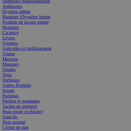
Dentifrice homéopathique
Aphtouses
Hygiène intime
Bandage d'hygiène intime
Produits de lavage intime
Hommes
Cicatrice
Lèvres
Femmes
Anti-rides et vieillissement
Visage
Mascara
Masques
Ongles
Yeux
Parfumes
Autres Produits
Serum
Psoriasis
Peeling et gommage
Taches de pigment
Peau rouge et réactive
Sourcils
Peau normal
Creme de nuit