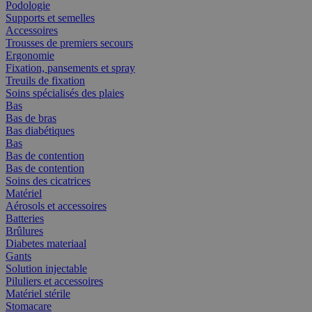
Podologie
Supports et semelles
Accessoires
Trousses de premiers secours
Ergonomie
Fixation, pansements et spray
Treuils de fixation
Soins spécialisés des plaies
Bas
Bas de bras
Bas diabétiques
Bas
Bas de contention
Bas de contention
Soins des cicatrices
Matériel
Aérosols et accessoires
Batteries
Brûlures
Diabetes materiaal
Gants
Solution injectable
Piluliers et accessoires
Matériel stérile
Stomacare