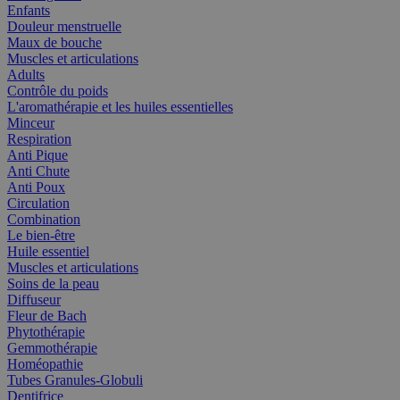
Enfants
Douleur menstruelle
Maux de bouche
Muscles et articulations
Adults
Contrôle du poids
L'aromathérapie et les huiles essentielles
Minceur
Respiration
Anti Pique
Anti Chute
Anti Poux
Circulation
Combination
Le bien-être
Huile essentiel
Muscles et articulations
Soins de la peau
Diffuseur
Fleur de Bach
Phytothérapie
Gemmothérapie
Homéopathie
Tubes Granules-Globuli
Dentifrice