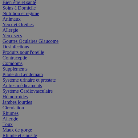
Bien-être et santé
Soins à Domicile
Nutrition et régime
Animaux
Yeux et Oreilles
Allergie
Yeux secs
Gouttes Oculaires Glaucome
Desinfections
Produits pour l'oreille
Contraceptie
Comdoms
Suppléments
Pilule du Lendemain
Système urinaire et prostate
Autres médicaments
Système Cardiovasculaire
Hémorroïdes
Jambes lourdes
Circulation
Rhumes
Allergie
Toux
Maux de gorge
Rhinite et sinusite