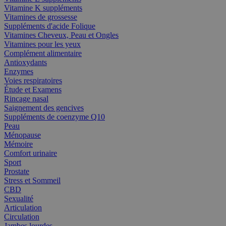
Vitamine K suppléments
Vitamines de grossesse
Suppléments d'acide Folique
Vitamines Cheveux, Peau et Ongles
Vitamines pour les yeux
Complément alimentaire
Antioxydants
Enzymes
Voies respiratoires
Étude et Examens
Rincage nasal
Saignement des gencives
Suppléments de coenzyme Q10
Peau
Ménopause
Mémoire
Comfort urinaire
Sport
Prostate
Stress et Sommeil
CBD
Sexualité
Articulation
Circulation
Jambes lourdes