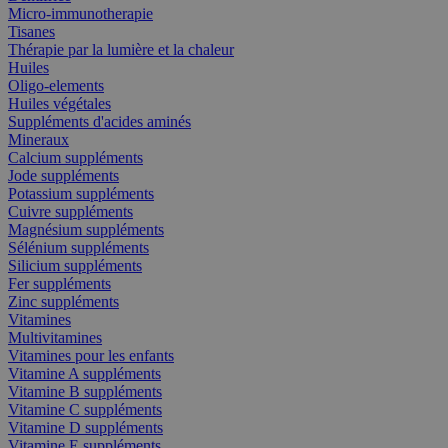
Micro-immunotherapie
Tisanes
Thérapie par la lumière et la chaleur
Huiles
Oligo-elements
Huiles végétales
Suppléments d'acides aminés
Mineraux
Calcium suppléments
Jode suppléments
Potassium suppléments
Cuivre suppléments
Magnésium suppléments
Sélénium suppléments
Silicium suppléments
Fer suppléments
Zinc suppléments
Vitamines
Multivitamines
Vitamines pour les enfants
Vitamine A suppléments
Vitamine B suppléments
Vitamine C suppléments
Vitamine D suppléments
Vitamine E suppléments