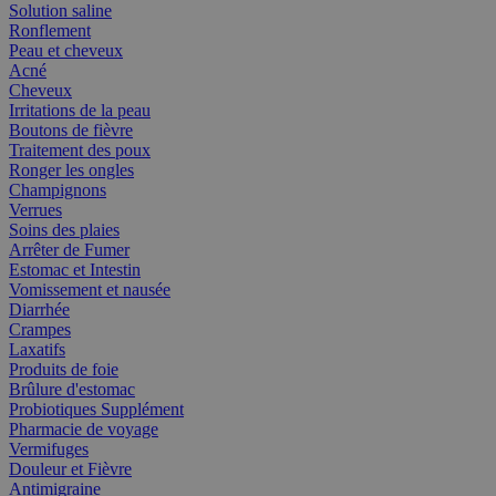
Solution saline
Ronflement
Peau et cheveux
Acné
Cheveux
Irritations de la peau
Boutons de fièvre
Traitement des poux
Ronger les ongles
Champignons
Verrues
Soins des plaies
Arrêter de Fumer
Estomac et Intestin
Vomissement et nausée
Diarrhée
Crampes
Laxatifs
Produits de foie
Brûlure d'estomac
Probiotiques Supplément
Pharmacie de voyage
Vermifuges
Douleur et Fièvre
Antimigraine