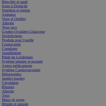
Bien-être et santé
Soins à Domicile
Nutrition et régime
Animaux
Yeux et Oreilles
Allergie
Yeux secs
Gouttes Oculaires Glaucome
Desinfections
Produits pour l'oreille
Contraceptie
Comdoms
Suppléments
Pilule du Lendemain
Système urinaire et prostate
Autres médicaments
Système Cardiovasculaire
Hémorroïdes
Jambes lourdes
Circulation
Rhumes
Allergie
Toux
Maux de gorge
Rhinite et sinusite