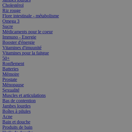
Cholestérol
Riz rouge
Flore intestinale - métabolisme
Omega 3
Sucre
Médicaments pour le coeur
Immuno - Energie
Booster d'énergie
Vitamines d'imuunité
Vitamines pour la faitgue
50+
Ronflement
Batteries
Mémoire
Prostate
Ménopause
Sexualité
Muscles et articulations
Bas de contention
Jambes lourdes
Boîtes à pilules
Acne
Bain et douche
Produits de bain