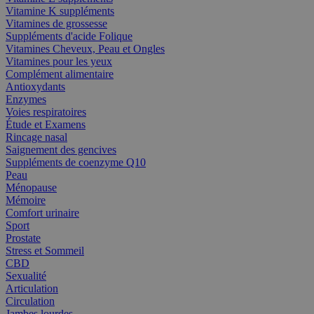
Vitamine K suppléments
Vitamines de grossesse
Suppléments d'acide Folique
Vitamines Cheveux, Peau et Ongles
Vitamines pour les yeux
Complément alimentaire
Antioxydants
Enzymes
Voies respiratoires
Étude et Examens
Rincage nasal
Saignement des gencives
Suppléments de coenzyme Q10
Peau
Ménopause
Mémoire
Comfort urinaire
Sport
Prostate
Stress et Sommeil
CBD
Sexualité
Articulation
Circulation
Jambes lourdes