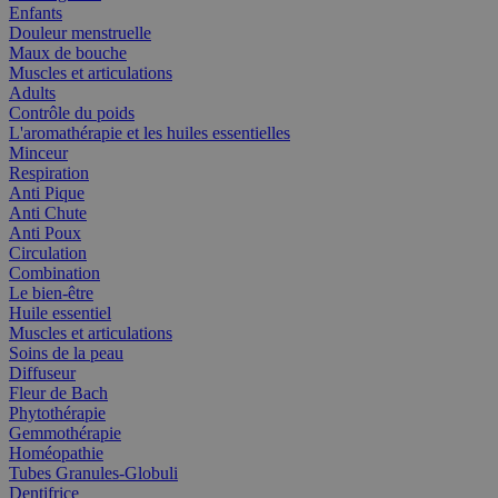
Enfants
Douleur menstruelle
Maux de bouche
Muscles et articulations
Adults
Contrôle du poids
L'aromathérapie et les huiles essentielles
Minceur
Respiration
Anti Pique
Anti Chute
Anti Poux
Circulation
Combination
Le bien-être
Huile essentiel
Muscles et articulations
Soins de la peau
Diffuseur
Fleur de Bach
Phytothérapie
Gemmothérapie
Homéopathie
Tubes Granules-Globuli
Dentifrice