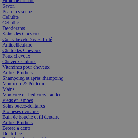
Huile de douche
Savon
Peau très seche
Cellulite
Cellulite
Deodorants
Soins des Cheveux
Cuir Chevelu Sec et Irrité
Antipelliculaire
Chute des Cheveux
Poux cheveux
Cheveux Colorés
Vitamines pour cheveux
Autres Produits
Shampoing et après-shampoing
Manucure & Pédicure
Mains
Manicure en Pedicure/Handen
Pieds et Jambes
Soins bucco-dentaires
Prothèses dentaires
Bain de bouche et fil dentaire
Autres Produits
Brosse à dents
Dentrifice