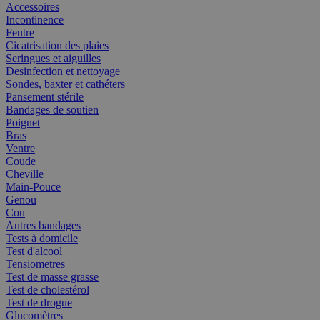
Accessoires
Incontinence
Feutre
Cicatrisation des plaies
Seringues et aiguilles
Desinfection et nettoyage
Sondes, baxter et cathéters
Pansement stérile
Bandages de soutien
Poignet
Bras
Ventre
Coude
Cheville
Main-Pouce
Genou
Cou
Autres bandages
Tests à domicile
Test d'alcool
Tensiometres
Test de masse grasse
Test de cholestérol
Test de drogue
Glucomètres