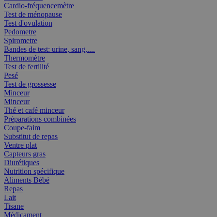
Cardio-fréquencemètre
Test de ménopause
Test d'ovulation
Pedometre
Spirometre
Bandes de test: urine, sang,....
Thermomètre
Test de fertilité
Pesé
Test de grossesse
Minceur
Minceur
Thé et café minceur
Préparations combinées
Coupe-faim
Substitut de repas
Ventre plat
Capteurs gras
Diurétiques
Nutrition spécifique
Aliments Bébé
Repas
Lait
Tisane
Médicament