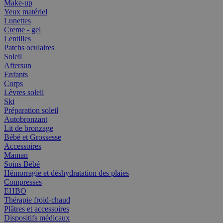
Make-up
Yeux matériel
Lunettes
Creme - gel
Lentilles
Patchs oculaires
Soleil
Aftersun
Enfants
Corps
Lèvres soleil
Ski
Préparation soleil
Autobronzant
Lit de bronzage
Bébé et Grossesse
Accessoires
Maman
Soins Bébé
Hémorragie et déshydratation des plaies
Compresses
EHBO
Thérapie froid-chaud
Plâtres et accessoires
Dispositifs médicaux