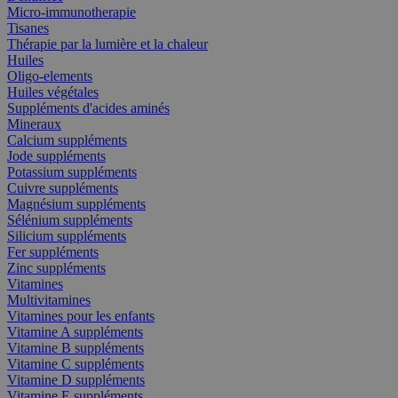
Micro-immunotherapie
Tisanes
Thérapie par la lumière et la chaleur
Huiles
Oligo-elements
Huiles végétales
Suppléments d'acides aminés
Mineraux
Calcium suppléments
Jode suppléments
Potassium suppléments
Cuivre suppléments
Magnésium suppléments
Sélénium suppléments
Silicium suppléments
Fer suppléments
Zinc suppléments
Vitamines
Multivitamines
Vitamines pour les enfants
Vitamine A suppléments
Vitamine B suppléments
Vitamine C suppléments
Vitamine D suppléments
Vitamine E suppléments