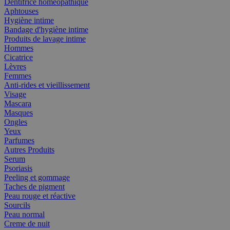
Dentifrice homéopathique
Aphtouses
Hygiène intime
Bandage d'hygiène intime
Produits de lavage intime
Hommes
Cicatrice
Lèvres
Femmes
Anti-rides et vieillissement
Visage
Mascara
Masques
Ongles
Yeux
Parfumes
Autres Produits
Serum
Psoriasis
Peeling et gommage
Taches de pigment
Peau rouge et réactive
Sourcils
Peau normal
Creme de nuit