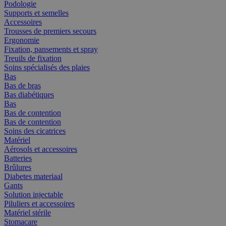
Podologie
Supports et semelles
Accessoires
Trousses de premiers secours
Ergonomie
Fixation, pansements et spray
Treuils de fixation
Soins spécialisés des plaies
Bas
Bas de bras
Bas diabétiques
Bas
Bas de contention
Bas de contention
Soins des cicatrices
Matériel
Aérosols et accessoires
Batteries
Brûlures
Diabetes materiaal
Gants
Solution injectable
Piluliers et accessoires
Matériel stérile
Stomacare