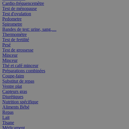
Cardio-fréquencemètre
Test de ménopause
Test d'ovulation
Pedometre
Spirometre
Bandes de test: urine, sang,....
Thermomètre
Test de fertilité
Pesé
Test de grossesse
Minceur
Minceur
Thé et café minceur
Préparations combinées
Coupe-faim
Substitut de repas
Ventre plat
Capteurs gras
Diurétiques
Nutrition spécifique
Aliments Bébé
Repas
Lait
Tisane
Médicament