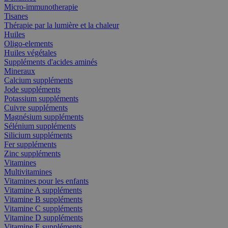
Micro-immunotherapie
Tisanes
Thérapie par la lumière et la chaleur
Huiles
Oligo-elements
Huiles végétales
Suppléments d'acides aminés
Mineraux
Calcium suppléments
Jode suppléments
Potassium suppléments
Cuivre suppléments
Magnésium suppléments
Sélénium suppléments
Silicium suppléments
Fer suppléments
Zinc suppléments
Vitamines
Multivitamines
Vitamines pour les enfants
Vitamine A suppléments
Vitamine B suppléments
Vitamine C suppléments
Vitamine D suppléments
Vitamine E suppléments