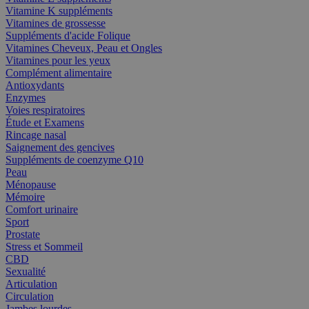
Vitamine K suppléments
Vitamines de grossesse
Suppléments d'acide Folique
Vitamines Cheveux, Peau et Ongles
Vitamines pour les yeux
Complément alimentaire
Antioxydants
Enzymes
Voies respiratoires
Étude et Examens
Rincage nasal
Saignement des gencives
Suppléments de coenzyme Q10
Peau
Ménopause
Mémoire
Comfort urinaire
Sport
Prostate
Stress et Sommeil
CBD
Sexualité
Articulation
Circulation
Jambes lourdes