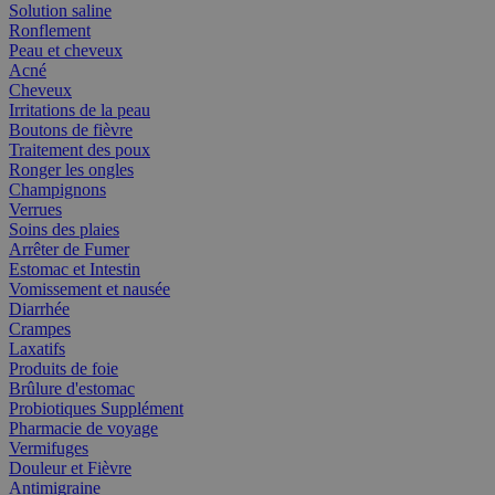
Solution saline
Ronflement
Peau et cheveux
Acné
Cheveux
Irritations de la peau
Boutons de fièvre
Traitement des poux
Ronger les ongles
Champignons
Verrues
Soins des plaies
Arrêter de Fumer
Estomac et Intestin
Vomissement et nausée
Diarrhée
Crampes
Laxatifs
Produits de foie
Brûlure d'estomac
Probiotiques Supplément
Pharmacie de voyage
Vermifuges
Douleur et Fièvre
Antimigraine