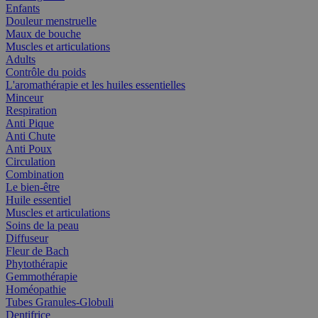
Enfants
Douleur menstruelle
Maux de bouche
Muscles et articulations
Adults
Contrôle du poids
L'aromathérapie et les huiles essentielles
Minceur
Respiration
Anti Pique
Anti Chute
Anti Poux
Circulation
Combination
Le bien-être
Huile essentiel
Muscles et articulations
Soins de la peau
Diffuseur
Fleur de Bach
Phytothérapie
Gemmothérapie
Homéopathie
Tubes Granules-Globuli
Dentifrice