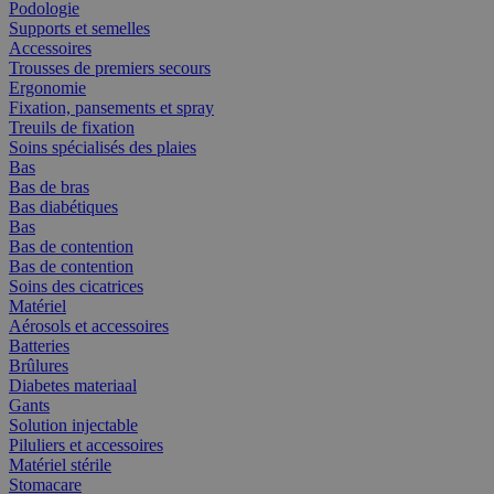
Podologie
Supports et semelles
Accessoires
Trousses de premiers secours
Ergonomie
Fixation, pansements et spray
Treuils de fixation
Soins spécialisés des plaies
Bas
Bas de bras
Bas diabétiques
Bas
Bas de contention
Bas de contention
Soins des cicatrices
Matériel
Aérosols et accessoires
Batteries
Brûlures
Diabetes materiaal
Gants
Solution injectable
Piluliers et accessoires
Matériel stérile
Stomacare