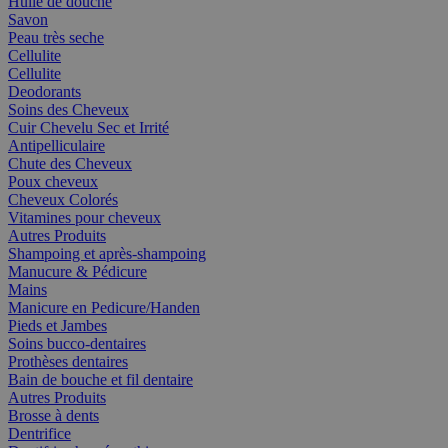
Huile de douche
Savon
Peau très seche
Cellulite
Cellulite
Deodorants
Soins des Cheveux
Cuir Chevelu Sec et Irrité
Antipelliculaire
Chute des Cheveux
Poux cheveux
Cheveux Colorés
Vitamines pour cheveux
Autres Produits
Shampoing et après-shampoing
Manucure & Pédicure
Mains
Manicure en Pedicure/Handen
Pieds et Jambes
Soins bucco-dentaires
Prothèses dentaires
Bain de bouche et fil dentaire
Autres Produits
Brosse à dents
Dentrifice