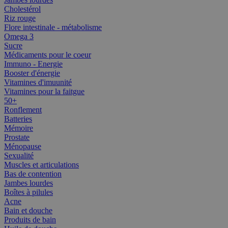
Cholestérol
Riz rouge
Flore intestinale - métabolisme
Omega 3
Sucre
Médicaments pour le coeur
Immuno - Energie
Booster d'énergie
Vitamines d'imuunité
Vitamines pour la faitgue
50+
Ronflement
Batteries
Mémoire
Prostate
Ménopause
Sexualité
Muscles et articulations
Bas de contention
Jambes lourdes
Boîtes à pilules
Acne
Bain et douche
Produits de bain