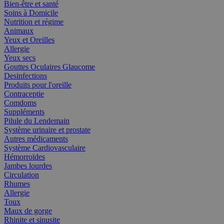
Bien-être et santé
Soins à Domicile
Nutrition et régime
Animaux
Yeux et Oreilles
Allergie
Yeux secs
Gouttes Oculaires Glaucome
Desinfections
Produits pour l'oreille
Contraceptie
Comdoms
Suppléments
Pilule du Lendemain
Système urinaire et prostate
Autres médicaments
Système Cardiovasculaire
Hémorroïdes
Jambes lourdes
Circulation
Rhumes
Allergie
Toux
Maux de gorge
Rhinite et sinusite