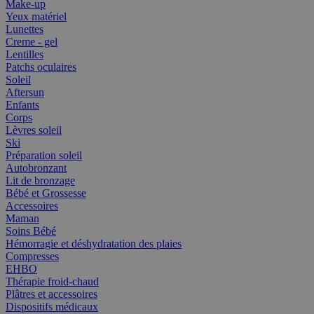
Make-up
Yeux matériel
Lunettes
Creme - gel
Lentilles
Patchs oculaires
Soleil
Aftersun
Enfants
Corps
Lèvres soleil
Ski
Préparation soleil
Autobronzant
Lit de bronzage
Bébé et Grossesse
Accessoires
Maman
Soins Bébé
Hémorragie et déshydratation des plaies
Compresses
EHBO
Thérapie froid-chaud
Plâtres et accessoires
Dispositifs médicaux