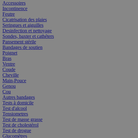
Accessoires
Incontinence
Feutre
Cicatrisation des plaies
Seringues et aiguilles
Desinfection et nettoyage
Sondes, baxter et cathéters
Pansement stérile
Bandages de soutien
Poignet
Bras
Ventre
Coude
Cheville
Main-Pouce
Genou
Cou
Autres bandages
Tests à domicile
Test d'alcool
Tensiometres
Test de masse grasse
Test de cholestérol
Test de drogue
Glucomètres