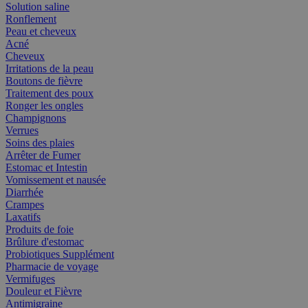
Solution saline
Ronflement
Peau et cheveux
Acné
Cheveux
Irritations de la peau
Boutons de fièvre
Traitement des poux
Ronger les ongles
Champignons
Verrues
Soins des plaies
Arrêter de Fumer
Estomac et Intestin
Vomissement et nausée
Diarrhée
Crampes
Laxatifs
Produits de foie
Brûlure d'estomac
Probiotiques Supplément
Pharmacie de voyage
Vermifuges
Douleur et Fièvre
Antimigraine