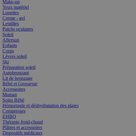
Make-up
Yeux matériel
Lunettes
Creme - gel
Lentilles
Patchs oculaires
Soleil
Aftersun
Enfants
Corps
Lèvres soleil
Ski
Préparation soleil
Autobronzant
Lit de bronzage
Bébé et Grossesse
Accessoires
Maman
Soins Bébé
Hémorragie et déshydratation des plaies
Compresses
EHBO
Thérapie froid-chaud
Plâtres et accessoires
Dispositifs médicaux