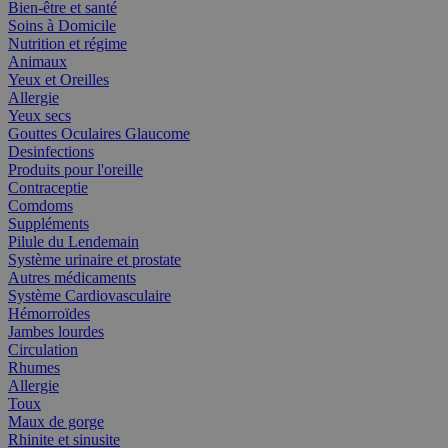
Bien-être et santé
Soins à Domicile
Nutrition et régime
Animaux
Yeux et Oreilles
Allergie
Yeux secs
Gouttes Oculaires Glaucome
Desinfections
Produits pour l'oreille
Contraceptie
Comdoms
Suppléments
Pilule du Lendemain
Système urinaire et prostate
Autres médicaments
Système Cardiovasculaire
Hémorroïdes
Jambes lourdes
Circulation
Rhumes
Allergie
Toux
Maux de gorge
Rhinite et sinusite