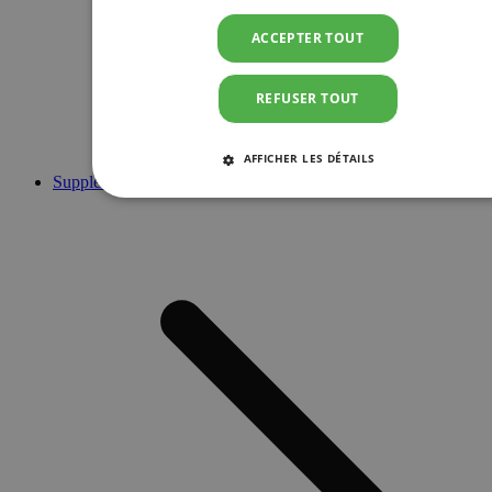
ACCEPTER TOUT
REFUSER TOUT
AFFICHER LES DÉTAILS
Suppléments
STRICTEMENT NÉCESSAIRES
PERFORMANCE
CIBLAGE
FONCTIONNALITÉ
Strictement nécessaires
Performance
Ciblage
Fonctionnalité
Les cookies strictement nécessaires habilitent des