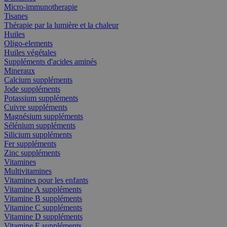
Micro-immunotherapie
Tisanes
Thérapie par la lumière et la chaleur
Huiles
Oligo-elements
Huiles végétales
Suppléments d'acides aminés
Mineraux
Calcium suppléments
Jode suppléments
Potassium suppléments
Cuivre suppléments
Magnésium suppléments
Sélénium suppléments
Silicium suppléments
Fer suppléments
Zinc suppléments
Vitamines
Multivitamines
Vitamines pour les enfants
Vitamine A suppléments
Vitamine B suppléments
Vitamine C suppléments
Vitamine D suppléments
Vitamine E suppléments