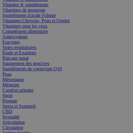
Vitamine K suppléments
Vitamines de grossesse
Suppléments d'acide Folique
Vitamines Cheveux, Peau et Ongles
Vitamines pour les yeux
Complément alimentaire
Antioxydants
Enzymes
Voies respiratoires
Étude et Examens
Rincage nasal
Saignement des gencives
Suppléments de coenzyme Q10
Peau
Ménopause
Mémoire
Comfort urinaire
Sport
Prostate
Stress et Sommeil
CBD
Sexualité
Articulation
Circulation
Jambes lourdes