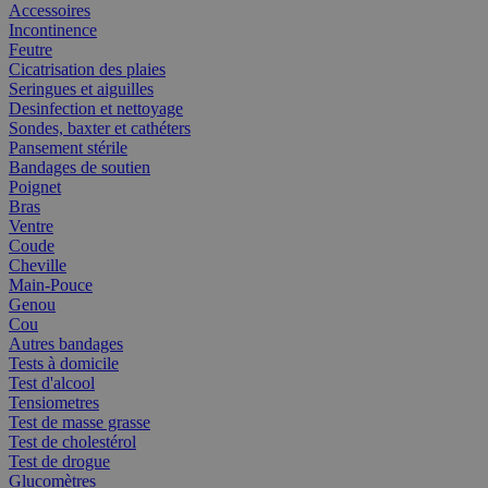
Accessoires
Incontinence
Feutre
Cicatrisation des plaies
Seringues et aiguilles
Desinfection et nettoyage
Sondes, baxter et cathéters
Pansement stérile
Bandages de soutien
Poignet
Bras
Ventre
Coude
Cheville
Main-Pouce
Genou
Cou
Autres bandages
Tests à domicile
Test d'alcool
Tensiometres
Test de masse grasse
Test de cholestérol
Test de drogue
Glucomètres