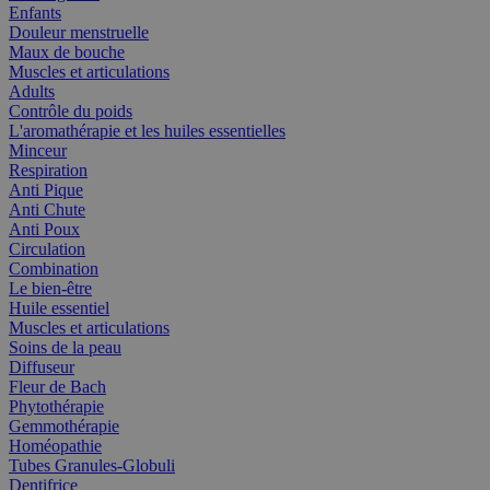
Enfants
Douleur menstruelle
Maux de bouche
Muscles et articulations
Adults
Contrôle du poids
L'aromathérapie et les huiles essentielles
Minceur
Respiration
Anti Pique
Anti Chute
Anti Poux
Circulation
Combination
Le bien-être
Huile essentiel
Muscles et articulations
Soins de la peau
Diffuseur
Fleur de Bach
Phytothérapie
Gemmothérapie
Homéopathie
Tubes Granules-Globuli
Dentifrice