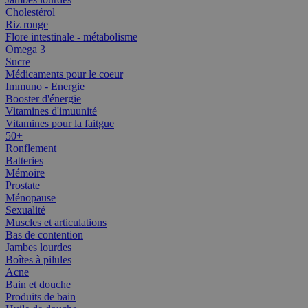
Cholestérol
Riz rouge
Flore intestinale - métabolisme
Omega 3
Sucre
Médicaments pour le coeur
Immuno - Energie
Booster d'énergie
Vitamines d'imuunité
Vitamines pour la faitgue
50+
Ronflement
Batteries
Mémoire
Prostate
Ménopause
Sexualité
Muscles et articulations
Bas de contention
Jambes lourdes
Boîtes à pilules
Acne
Bain et douche
Produits de bain