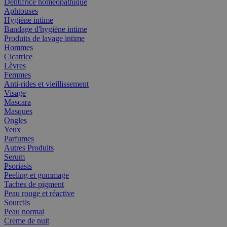
Dentifrice homéopathique
Aphtouses
Hygiène intime
Bandage d'hygiène intime
Produits de lavage intime
Hommes
Cicatrice
Lèvres
Femmes
Anti-rides et vieillissement
Visage
Mascara
Masques
Ongles
Yeux
Parfumes
Autres Produits
Serum
Psoriasis
Peeling et gommage
Taches de pigment
Peau rouge et réactive
Sourcils
Peau normal
Creme de nuit