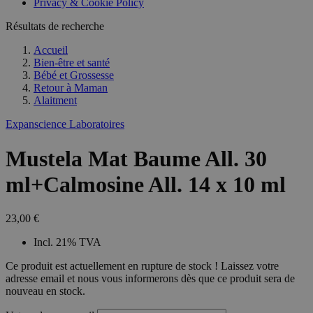
Privacy & Cookie Policy
combineren to
veel versc
gebruikerssess
Microsoft
analytische
Résultats de recherche
waardoor 
doeleinden.
kunnen w
gevolgd.
Accueil
Bien-être et santé
Bébé et Grossesse
Retour à
Maman
Alaitment
Expanscience Laboratoires
Mustela Mat Baume All. 30
ml+Calmosine All. 14 x 10 ml
23,00 €
Incl. 21% TVA
Ce produit est actuellement en rupture de stock ! Laissez votre
adresse email et nous vous informerons dès que ce produit sera de
nouveau en stock.