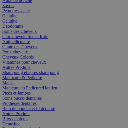
Huile de douche
Savon
Peau très seche
Cellulite
Cellulite
Deodorants
Soins des Cheveux
Cuir Chevelu Sec et Irrité
Antipelliculaire
Chute des Cheveux
Poux cheveux
Cheveux Colorés
Vitamines pour cheveux
Autres Produits
Shampoing et après-shampoing
Manucure & Pédicure
Mains
Manicure en Pedicure/Handen
Pieds et Jambes
Soins bucco-dentaires
Prothèses dentaires
Bain de bouche et fil dentaire
Autres Produits
Brosse à dents
Dentrifice