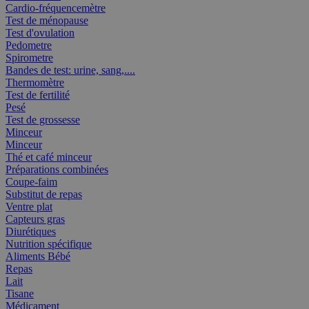
Cardio-fréquencemètre
Test de ménopause
Test d'ovulation
Pedometre
Spirometre
Bandes de test: urine, sang,....
Thermomètre
Test de fertilité
Pesé
Test de grossesse
Minceur
Minceur
Thé et café minceur
Préparations combinées
Coupe-faim
Substitut de repas
Ventre plat
Capteurs gras
Diurétiques
Nutrition spécifique
Aliments Bébé
Repas
Lait
Tisane
Médicament