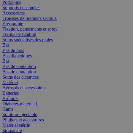
Podologie
Supports et semelles
Accessoires
Trousses de premiers secours
Ergonomie
Fixation, pansements et spray
Treuils de fixation
Soins spécialisés des plaies
Bas
Bas de bras
Bas diabétiques
Bas
Bas de contention
Bas de contention
Soins des cicatrices
Matériel
Aérosols et accessoires
Batteries
Brûlures
Diabetes materiaal
Gants
Solution injectable
Piluliers et accessoires
Matériel stérile
Stomacare