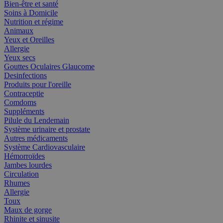
Bien-être et santé
Soins à Domicile
Nutrition et régime
Animaux
Yeux et Oreilles
Allergie
Yeux secs
Gouttes Oculaires Glaucome
Desinfections
Produits pour l'oreille
Contraceptie
Comdoms
Suppléments
Pilule du Lendemain
Système urinaire et prostate
Autres médicaments
Système Cardiovasculaire
Hémorroïdes
Jambes lourdes
Circulation
Rhumes
Allergie
Toux
Maux de gorge
Rhinite et sinusite