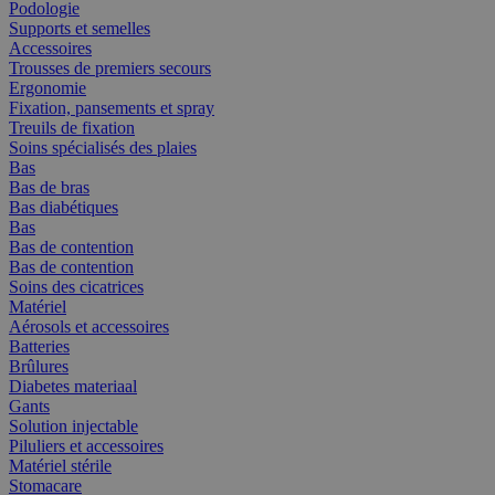
Podologie
Supports et semelles
Accessoires
Trousses de premiers secours
Ergonomie
Fixation, pansements et spray
Treuils de fixation
Soins spécialisés des plaies
Bas
Bas de bras
Bas diabétiques
Bas
Bas de contention
Bas de contention
Soins des cicatrices
Matériel
Aérosols et accessoires
Batteries
Brûlures
Diabetes materiaal
Gants
Solution injectable
Piluliers et accessoires
Matériel stérile
Stomacare