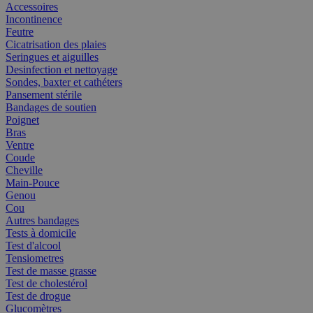
Accessoires
Incontinence
Feutre
Cicatrisation des plaies
Seringues et aiguilles
Desinfection et nettoyage
Sondes, baxter et cathéters
Pansement stérile
Bandages de soutien
Poignet
Bras
Ventre
Coude
Cheville
Main-Pouce
Genou
Cou
Autres bandages
Tests à domicile
Test d'alcool
Tensiometres
Test de masse grasse
Test de cholestérol
Test de drogue
Glucomètres