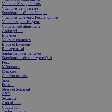
Vitamine K suppléments
Vitamines de grossesse
Suppléments d'acide Folique
Vitamines Cheveux, Peau et Ongles
Vitamines pour les yeux
Complément alimentaire
Antioxydants
Enzymes
Voies respiratoires
Étude et Examens
Rincage nasal
Saignement des gencives
Suppléments de coenzyme Q10
Peau
Ménopause
Mémoire
Comfort urinaire
Sport
Prostate
Stress et Sommeil
CBD
Sexualité
Articulation
Circulation
Jambes lourdes