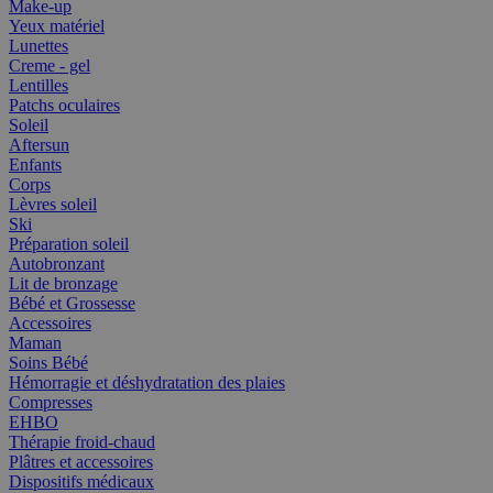
Make-up
Yeux matériel
Lunettes
Creme - gel
Lentilles
Patchs oculaires
Soleil
Aftersun
Enfants
Corps
Lèvres soleil
Ski
Préparation soleil
Autobronzant
Lit de bronzage
Bébé et Grossesse
Accessoires
Maman
Soins Bébé
Hémorragie et déshydratation des plaies
Compresses
EHBO
Thérapie froid-chaud
Plâtres et accessoires
Dispositifs médicaux