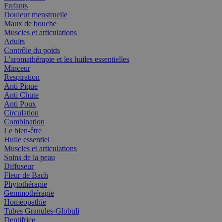
Enfants
Douleur menstruelle
Maux de bouche
Muscles et articulations
Adults
Contrôle du poids
L'aromathérapie et les huiles essentielles
Minceur
Respiration
Anti Pique
Anti Chute
Anti Poux
Circulation
Combination
Le bien-être
Huile essentiel
Muscles et articulations
Soins de la peau
Diffuseur
Fleur de Bach
Phytothérapie
Gemmothérapie
Homéopathie
Tubes Granules-Globuli
Dentifrice