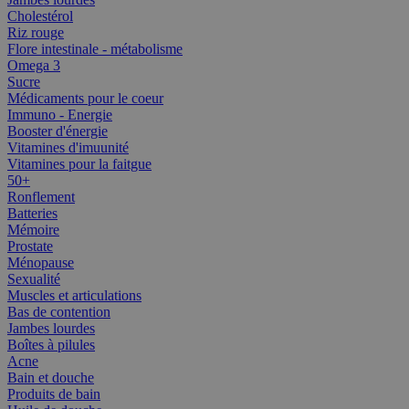
Cholestérol
Riz rouge
Flore intestinale - métabolisme
Omega 3
Sucre
Médicaments pour le coeur
Immuno - Energie
Booster d'énergie
Vitamines d'imuunité
Vitamines pour la faitgue
50+
Ronflement
Batteries
Mémoire
Prostate
Ménopause
Sexualité
Muscles et articulations
Bas de contention
Jambes lourdes
Boîtes à pilules
Acne
Bain et douche
Produits de bain