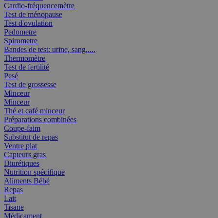
Cardio-fréquencemètre
Test de ménopause
Test d'ovulation
Pedometre
Spirometre
Bandes de test: urine, sang,....
Thermomètre
Test de fertilité
Pesé
Test de grossesse
Minceur
Minceur
Thé et café minceur
Préparations combinées
Coupe-faim
Substitut de repas
Ventre plat
Capteurs gras
Diurétiques
Nutrition spécifique
Aliments Bébé
Repas
Lait
Tisane
Médicament