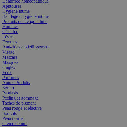
Dentifrice homéopathique
Aphtouses
Hygiène intime
Bandage d'hygiène intime
Produits de lavage intime
Hommes
Cicatrice
Lèvres
Femmes
Anti-rides et vieillissement
Visage
Mascara
Masques
Ongles
Yeux
Parfumes
Autres Produits
Serum
Psoriasis
Peeling et gommage
Taches de pigment
Peau rouge et réactive
Sourcils
Peau normal
Creme de nuit