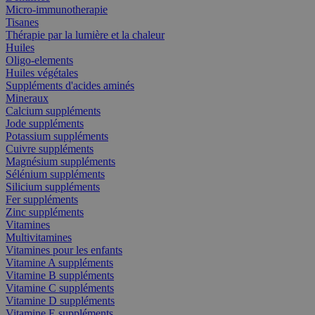
Micro-immunotherapie
Tisanes
Thérapie par la lumière et la chaleur
Huiles
Oligo-elements
Huiles végétales
Suppléments d'acides aminés
Mineraux
Calcium suppléments
Jode suppléments
Potassium suppléments
Cuivre suppléments
Magnésium suppléments
Sélénium suppléments
Silicium suppléments
Fer suppléments
Zinc suppléments
Vitamines
Multivitamines
Vitamines pour les enfants
Vitamine A suppléments
Vitamine B suppléments
Vitamine C suppléments
Vitamine D suppléments
Vitamine E suppléments