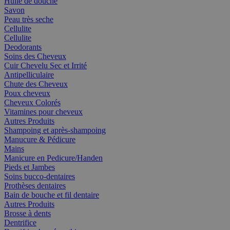
Huile de douche
Savon
Peau très seche
Cellulite
Cellulite
Deodorants
Soins des Cheveux
Cuir Chevelu Sec et Irrité
Antipelliculaire
Chute des Cheveux
Poux cheveux
Cheveux Colorés
Vitamines pour cheveux
Autres Produits
Shampoing et après-shampoing
Manucure & Pédicure
Mains
Manicure en Pedicure/Handen
Pieds et Jambes
Soins bucco-dentaires
Prothèses dentaires
Bain de bouche et fil dentaire
Autres Produits
Brosse à dents
Dentrifice