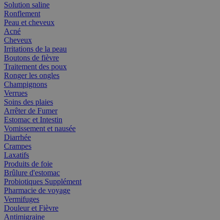
Solution saline
Ronflement
Peau et cheveux
Acné
Cheveux
Irritations de la peau
Boutons de fièvre
Traitement des poux
Ronger les ongles
Champignons
Verrues
Soins des plaies
Arrêter de Fumer
Estomac et Intestin
Vomissement et nausée
Diarrhée
Crampes
Laxatifs
Produits de foie
Brûlure d'estomac
Probiotiques Supplément
Pharmacie de voyage
Vermifuges
Douleur et Fièvre
Antimigraine