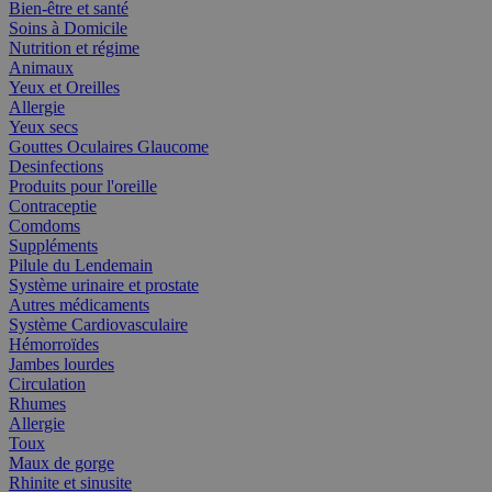
Bien-être et santé
Soins à Domicile
Nutrition et régime
Animaux
Yeux et Oreilles
Allergie
Yeux secs
Gouttes Oculaires Glaucome
Desinfections
Produits pour l'oreille
Contraceptie
Comdoms
Suppléments
Pilule du Lendemain
Système urinaire et prostate
Autres médicaments
Système Cardiovasculaire
Hémorroïdes
Jambes lourdes
Circulation
Rhumes
Allergie
Toux
Maux de gorge
Rhinite et sinusite