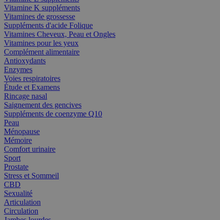
Vitamine K suppléments
Vitamines de grossesse
Suppléments d'acide Folique
Vitamines Cheveux, Peau et Ongles
Vitamines pour les yeux
Complément alimentaire
Antioxydants
Enzymes
Voies respiratoires
Étude et Examens
Rincage nasal
Saignement des gencives
Suppléments de coenzyme Q10
Peau
Ménopause
Mémoire
Comfort urinaire
Sport
Prostate
Stress et Sommeil
CBD
Sexualité
Articulation
Circulation
Jambes lourdes