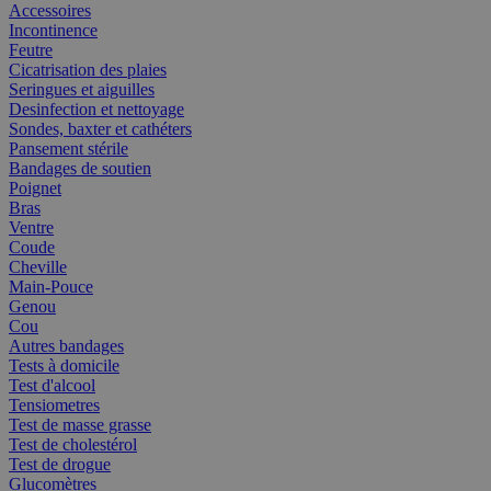
Accessoires
Incontinence
Feutre
Cicatrisation des plaies
Seringues et aiguilles
Desinfection et nettoyage
Sondes, baxter et cathéters
Pansement stérile
Bandages de soutien
Poignet
Bras
Ventre
Coude
Cheville
Main-Pouce
Genou
Cou
Autres bandages
Tests à domicile
Test d'alcool
Tensiometres
Test de masse grasse
Test de cholestérol
Test de drogue
Glucomètres