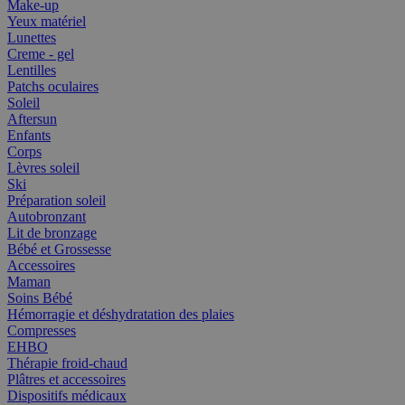
Make-up
Yeux matériel
Lunettes
Creme - gel
Lentilles
Patchs oculaires
Soleil
Aftersun
Enfants
Corps
Lèvres soleil
Ski
Préparation soleil
Autobronzant
Lit de bronzage
Bébé et Grossesse
Accessoires
Maman
Soins Bébé
Hémorragie et déshydratation des plaies
Compresses
EHBO
Thérapie froid-chaud
Plâtres et accessoires
Dispositifs médicaux