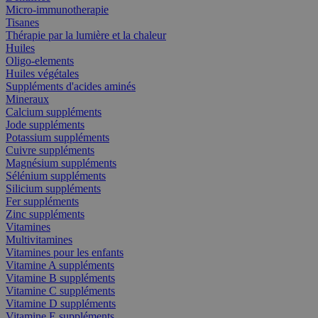
Micro-immunotherapie
Tisanes
Thérapie par la lumière et la chaleur
Huiles
Oligo-elements
Huiles végétales
Suppléments d'acides aminés
Mineraux
Calcium suppléments
Jode suppléments
Potassium suppléments
Cuivre suppléments
Magnésium suppléments
Sélénium suppléments
Silicium suppléments
Fer suppléments
Zinc suppléments
Vitamines
Multivitamines
Vitamines pour les enfants
Vitamine A suppléments
Vitamine B suppléments
Vitamine C suppléments
Vitamine D suppléments
Vitamine E suppléments