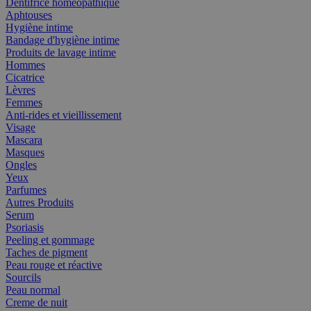
Dentifrice homéopathique
Aphtouses
Hygiène intime
Bandage d'hygiène intime
Produits de lavage intime
Hommes
Cicatrice
Lèvres
Femmes
Anti-rides et vieillissement
Visage
Mascara
Masques
Ongles
Yeux
Parfumes
Autres Produits
Serum
Psoriasis
Peeling et gommage
Taches de pigment
Peau rouge et réactive
Sourcils
Peau normal
Creme de nuit