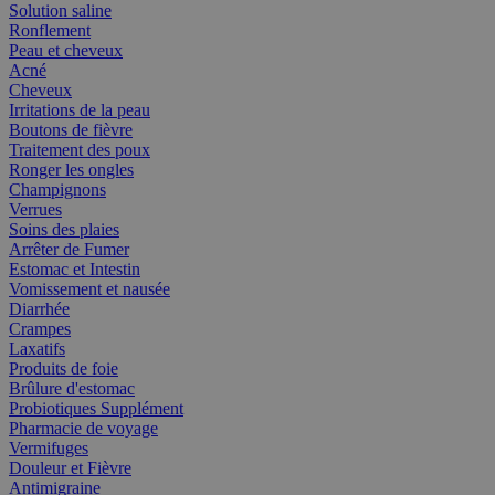
Solution saline
Ronflement
Peau et cheveux
Acné
Cheveux
Irritations de la peau
Boutons de fièvre
Traitement des poux
Ronger les ongles
Champignons
Verrues
Soins des plaies
Arrêter de Fumer
Estomac et Intestin
Vomissement et nausée
Diarrhée
Crampes
Laxatifs
Produits de foie
Brûlure d'estomac
Probiotiques Supplément
Pharmacie de voyage
Vermifuges
Douleur et Fièvre
Antimigraine