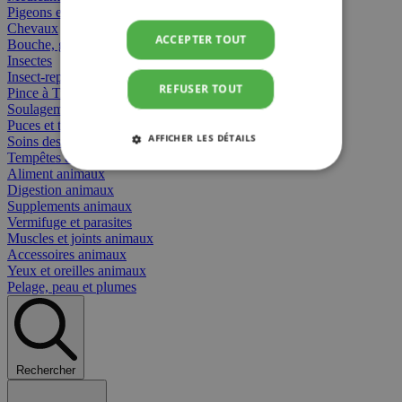
Pigeons et oiseaux
Chevaux
ACCEPTER TOUT
Bouche, gueule et bec
Insectes
Insect-repellent
REFUSER TOUT
Pince à Tiques
Soulagement des Piqûres
Puces et tiques
AFFICHER LES DÉTAILS
Soins des plaies animaux
Tempêtes et stress animaux
Aliment animaux
STRICTEMENT NÉCESSAIRES
Digestion animaux
Supplements animaux
PERFORMANCE
CIBLAGE
Vermifuge et parasites
Muscles et joints animaux
Accessoires animaux
FONCTIONNALITÉ
Yeux et oreilles animaux
Pelage, peau et plumes
Strictement nécessaires
Performance
Rechercher
Ciblage
Fonctionnalité