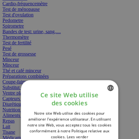
Cardio-fréquencemètre
Test de ménopause
Test d'ovulation
Pedometre
Spirometre
Bandes de test: urine, sang,....
Thermomètre
Test de fertilité
Pesé
Test de grossesse
Minceur
Minceur
Thé et café minceur
Préparations combinées
Coupe-faim
Substitut de repas
Ventre plat
Ce site Web utilise
Capteurs gras
des cookies
Diurétiques
DUTCH
Nutrition spécifique
Notre site Web utilise des cookies pour
FRENCH
Aliments Bébé
améliorer l'expérience utilisateur. En utilisant
Repas
notre site Web, vous acceptez tous les cookies
ENGLISH
Lait
conformément à notre Politique relative aux
Tisane
cookies.
Lees verder
Médicament