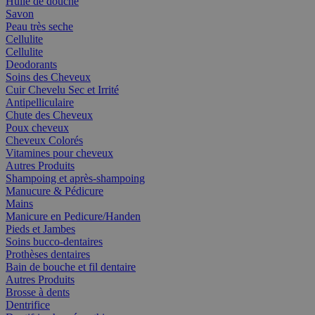
Huile de douche
Savon
Peau très seche
Cellulite
Cellulite
Deodorants
Soins des Cheveux
Cuir Chevelu Sec et Irrité
Antipelliculaire
Chute des Cheveux
Poux cheveux
Cheveux Colorés
Vitamines pour cheveux
Autres Produits
Shampoing et après-shampoing
Manucure & Pédicure
Mains
Manicure en Pedicure/Handen
Pieds et Jambes
Soins bucco-dentaires
Prothèses dentaires
Bain de bouche et fil dentaire
Autres Produits
Brosse à dents
Dentrifice