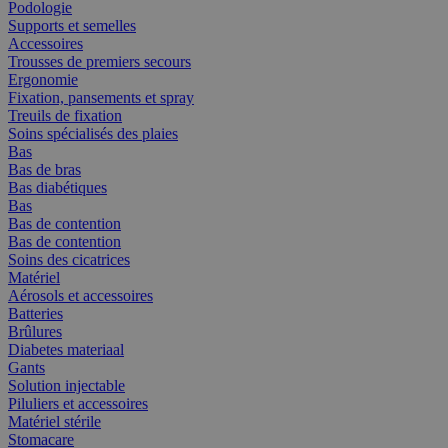
Podologie
Supports et semelles
Accessoires
Trousses de premiers secours
Ergonomie
Fixation, pansements et spray
Treuils de fixation
Soins spécialisés des plaies
Bas
Bas de bras
Bas diabétiques
Bas
Bas de contention
Bas de contention
Soins des cicatrices
Matériel
Aérosols et accessoires
Batteries
Brûlures
Diabetes materiaal
Gants
Solution injectable
Piluliers et accessoires
Matériel stérile
Stomacare