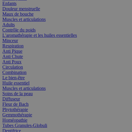
Enfants
Douleur menstruelle
Maux de bouche
Muscles et articulations
Adults
Contrôle du poids
L'aromathérapie et les huiles essentielles
Minceur
Respiration
Anti Pique
Anti Chute
Anti Poux
Circulation
Combination
Le bien-être
Huile essentiel
Muscles et articulations
Soins de la peau
Diffuseur
Fleur de Bach
Phytothérapie
Gemmothérapie
Homéopathie
Tubes Granules-Globuli
Dentifrice