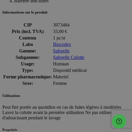
Barrière anti-fuites
Informations sur le produit
CIP
3973484
Prix (incl. TVA)
33,00 €
Contenu
1 pc/st
Labo
Biocodex
Gamme:
Saforelle
Subgamme:
Saforelle Culotte
Usage:
Humaan
Type:
Dispositif médical
Forme pharmaceutique:
Materiel
Sexe:
Femme
Utilisation
Peut être portée au quotidien en cas de fuites légères à modérées
Lavez la culotte avant la première utilisation Ne pas utiliser
d'adoucissant pendant le lavage
Propriétés