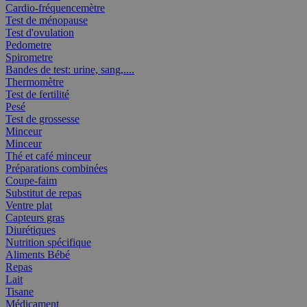
Cardio-fréquencemètre
Test de ménopause
Test d'ovulation
Pedometre
Spirometre
Bandes de test: urine, sang,....
Thermomètre
Test de fertilité
Pesé
Test de grossesse
Minceur
Minceur
Thé et café minceur
Préparations combinées
Coupe-faim
Substitut de repas
Ventre plat
Capteurs gras
Diurétiques
Nutrition spécifique
Aliments Bébé
Repas
Lait
Tisane
Médicament