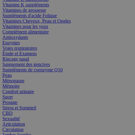
Vitamine K suppléments
Vitamines de grossesse
Suppléments d'acide Folique
Vitamines Cheveux, Peau et Ongles
Vitamines pour les yeux
Complément alimentaire
Antioxydants
Enzymes
Voies respiratoires
Étude et Examens
Rincage nasal
Saignement des gencives
Suppléments de coenzyme Q10
Peau
Ménopause
Mémoire
Comfort urinaire
Sport
Prostate
Stress et Sommeil
CBD
Sexualité
Articulation
Circulation
Jambes lourdes