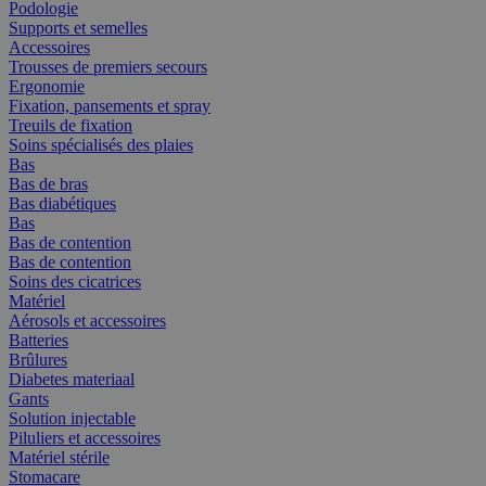
Podologie
Supports et semelles
Accessoires
Trousses de premiers secours
Ergonomie
Fixation, pansements et spray
Treuils de fixation
Soins spécialisés des plaies
Bas
Bas de bras
Bas diabétiques
Bas
Bas de contention
Bas de contention
Soins des cicatrices
Matériel
Aérosols et accessoires
Batteries
Brûlures
Diabetes materiaal
Gants
Solution injectable
Piluliers et accessoires
Matériel stérile
Stomacare