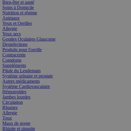
Bien-être et santé
Soins à Domicile
Nutrition et régime
Animaux
Yeux et Oreilles
Allergie
Yeux secs
Gouttes Oculaires Glaucome
Desinfections
Produits pour l'oreille
Contraceptie
Comdoms
Suppléments
Pilule du Lendemain
Système urinaire et prostate
Autres médicaments
Système Cardiovasculaire
Hémorroïdes
Jambes lourdes
Circulation
Rhumes
Allergie
Toux
Maux de gorge
Rhinite et sinusite