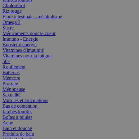
Cholestérol
Riz rouge
Flore intestinale - métabolisme
Omega 3
Sucre
Médicaments pour le coeur
Immuno - Energie
Booster d'énergie
Vitamines d'imuunité
Vitamines pour la faitgue
50+
Ronflement
Batteries
Mémoire
Prostate
Ménopause
Sexualité
Muscles et articulations
Bas de contention
Jambes lourdes
Boîtes à pilules
Acne
Bain et douche
Produits de bain