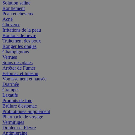
Solution saline
Ronflement
Peau et cheveux
Acné
Cheveux
Irritations de la peau
Boutons de fièvre
Traitement des poux
Ronger les ongles
Champignons
Verrues
Soins des plaies
Arrêter de Fumer
Estomac et Intestin
Vomissement et nausée
Diarrhée
Crampes
Laxatifs
Produits de foie
Brûlure d'estomac
Probiotiques Supplément
Pharmacie de voyage
Vermifuges
Douleur et Fièvre
Antimigraine