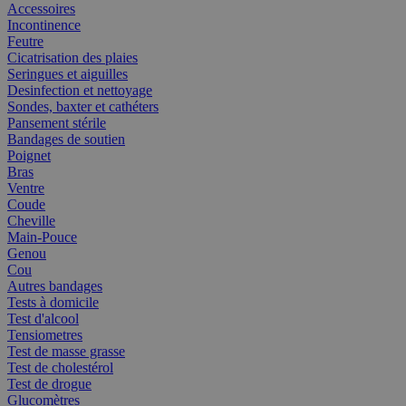
Accessoires
Incontinence
Feutre
Cicatrisation des plaies
Seringues et aiguilles
Desinfection et nettoyage
Sondes, baxter et cathéters
Pansement stérile
Bandages de soutien
Poignet
Bras
Ventre
Coude
Cheville
Main-Pouce
Genou
Cou
Autres bandages
Tests à domicile
Test d'alcool
Tensiometres
Test de masse grasse
Test de cholestérol
Test de drogue
Glucomètres