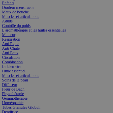
Enfants
Douleur menstruelle
Maux de bouche
Muscles et articulations
Adults
Contrôle du poids
L'aromathérapie et les huiles essentielles
Minceur
Respiration
Anti Pique
Anti Chute
Anti Poux
Circulation
Combination
Le bien-être
Huile essentiel
Muscles et articulations
Soins de la peau
Diffuseur
Fleur de Bach
Phytothérapie
Gemmothérapie
Homéopathie
Tubes Granules-Globuli
Dentifrice