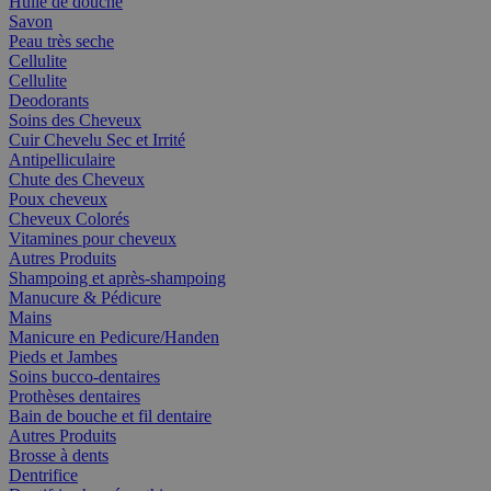
Huile de douche
Savon
Peau très seche
Cellulite
Cellulite
Deodorants
Soins des Cheveux
Cuir Chevelu Sec et Irrité
Antipelliculaire
Chute des Cheveux
Poux cheveux
Cheveux Colorés
Vitamines pour cheveux
Autres Produits
Shampoing et après-shampoing
Manucure & Pédicure
Mains
Manicure en Pedicure/Handen
Pieds et Jambes
Soins bucco-dentaires
Prothèses dentaires
Bain de bouche et fil dentaire
Autres Produits
Brosse à dents
Dentrifice