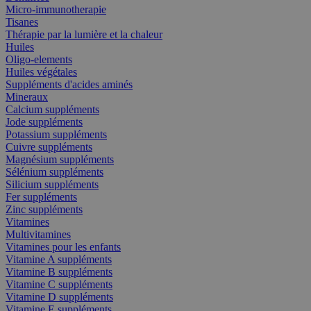
Micro-immunotherapie
Tisanes
Thérapie par la lumière et la chaleur
Huiles
Oligo-elements
Huiles végétales
Suppléments d'acides aminés
Mineraux
Calcium suppléments
Jode suppléments
Potassium suppléments
Cuivre suppléments
Magnésium suppléments
Sélénium suppléments
Silicium suppléments
Fer suppléments
Zinc suppléments
Vitamines
Multivitamines
Vitamines pour les enfants
Vitamine A suppléments
Vitamine B suppléments
Vitamine C suppléments
Vitamine D suppléments
Vitamine E suppléments