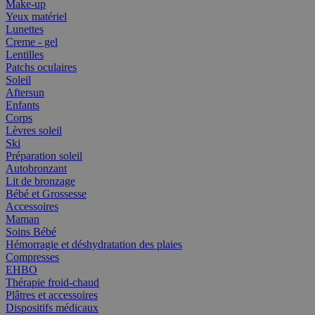
Make-up
Yeux matériel
Lunettes
Creme - gel
Lentilles
Patchs oculaires
Soleil
Aftersun
Enfants
Corps
Lèvres soleil
Ski
Préparation soleil
Autobronzant
Lit de bronzage
Bébé et Grossesse
Accessoires
Maman
Soins Bébé
Hémorragie et déshydratation des plaies
Compresses
EHBO
Thérapie froid-chaud
Plâtres et accessoires
Dispositifs médicaux