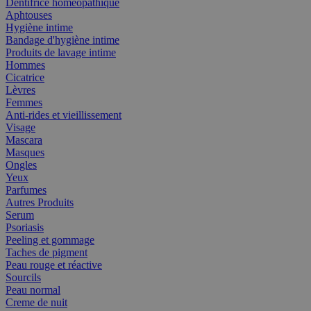
Dentifrice homéopathique
Aphtouses
Hygiène intime
Bandage d'hygiène intime
Produits de lavage intime
Hommes
Cicatrice
Lèvres
Femmes
Anti-rides et vieillissement
Visage
Mascara
Masques
Ongles
Yeux
Parfumes
Autres Produits
Serum
Psoriasis
Peeling et gommage
Taches de pigment
Peau rouge et réactive
Sourcils
Peau normal
Creme de nuit