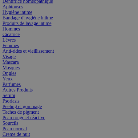
Dentifrice homéopathique
Aphtouses
Hygiène intime
Bandage d'hygiène intime
Produits de lavage intime
Hommes
Cicatrice
Lèvres
Femmes
Anti-rides et vieillissement
Visage
Mascara
Masques
Ongles
Yeux
Parfumes
Autres Produits
Serum
Psoriasis
Peeling et gommage
Taches de pigment
Peau rouge et réactive
Sourcils
Peau normal
Creme de nuit