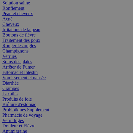
Solution saline
Ronflement
Peau et cheveux
Acné
Cheveux
Irritations de la peau
Boutons de fièvre
Traitement des poux
Ronger les ongles
Champignons
Verrues
Soins des plaies
Arrêter de Fumer
Estomac et Intestin
Vomissement et nausée
Diarrhée
Crampes
Laxatifs
Produits de foie
Brûlure d'estomac
Probiotiques Supplément
Pharmacie de voyage
Vermifuges
Douleur et Fièvre
Antimigraine