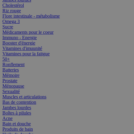
Cholestérol
Riz rouge
Flore intestinale - métabolisme
Omega 3
Sucre
Médicaments pour le coeur
Immuno - Energie
Booster d'énergie
Vitamines d'imuunité
Vitamines pour la faitgue
50+
Ronflement
Batteries
Mémoire
Prostate
Ménopause
Sexualité
Muscles et articulations
Bas de contention
Jambes lourdes
Boîtes à pilules
Acne
Bain et douche
Produits de bain