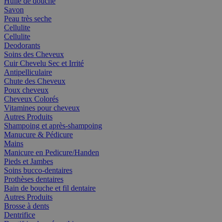
Huile de douche
Savon
Peau très seche
Cellulite
Cellulite
Deodorants
Soins des Cheveux
Cuir Chevelu Sec et Irrité
Antipelliculaire
Chute des Cheveux
Poux cheveux
Cheveux Colorés
Vitamines pour cheveux
Autres Produits
Shampoing et après-shampoing
Manucure & Pédicure
Mains
Manicure en Pedicure/Handen
Pieds et Jambes
Soins bucco-dentaires
Prothèses dentaires
Bain de bouche et fil dentaire
Autres Produits
Brosse à dents
Dentrifice