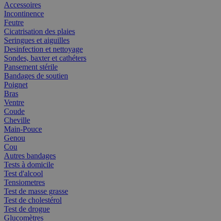
Accessoires
Incontinence
Feutre
Cicatrisation des plaies
Seringues et aiguilles
Desinfection et nettoyage
Sondes, baxter et cathéters
Pansement stérile
Bandages de soutien
Poignet
Bras
Ventre
Coude
Cheville
Main-Pouce
Genou
Cou
Autres bandages
Tests à domicile
Test d'alcool
Tensiometres
Test de masse grasse
Test de cholestérol
Test de drogue
Glucomètres