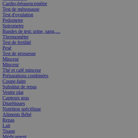
Cardio-fréquencemètre
Test de ménopause
Test d'ovulation
Pedometre
Spirometre
Bandes de test: urine, sang,....
Thermomètre
Test de fertilité
Pesé
Test de grossesse
Minceur
Minceur
Thé et café minceur
Préparations combinées
Coupe-faim
Substitut de repas
Ventre plat
Capteurs gras
Diurétiques
Nutrition spécifique
Aliments Bébé
Repas
Lait
Tisane
Médicament