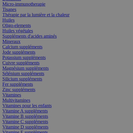
Micro-immunotherapie
Tisanes
Thérapie par la lumière et la chaleur
Huiles
Oligo-elements
Huiles végétales
Suppléments d'acides aminés
Mineraux
Calcium suppléments
Jode suppléments
Potassium suppléments
Cuivre suppléments
Magnésium suppléments
Sélénium suppléments
Silicium suppléments
Fer suppléments
Zinc suppléments
Vitamines
Multivitamines
Vitamines pour les enfants
Vitamine A suppléments
Vitamine B suppléments
Vitamine C suppléments
Vitamine D suppléments
Vitamine E suppléments