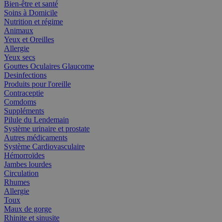
Bien-être et santé
Soins à Domicile
Nutrition et régime
Animaux
Yeux et Oreilles
Allergie
Yeux secs
Gouttes Oculaires Glaucome
Desinfections
Produits pour l'oreille
Contraceptie
Comdoms
Suppléments
Pilule du Lendemain
Système urinaire et prostate
Autres médicaments
Système Cardiovasculaire
Hémorroïdes
Jambes lourdes
Circulation
Rhumes
Allergie
Toux
Maux de gorge
Rhinite et sinusite