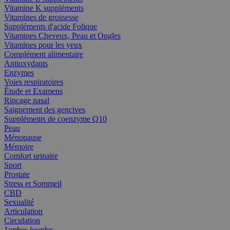
Vitamine K suppléments
Vitamines de grossesse
Suppléments d'acide Folique
Vitamines Cheveux, Peau et Ongles
Vitamines pour les yeux
Complément alimentaire
Antioxydants
Enzymes
Voies respiratoires
Étude et Examens
Rincage nasal
Saignement des gencives
Suppléments de coenzyme Q10
Peau
Ménopause
Mémoire
Comfort urinaire
Sport
Prostate
Stress et Sommeil
CBD
Sexualité
Articulation
Circulation
Jambes lourdes