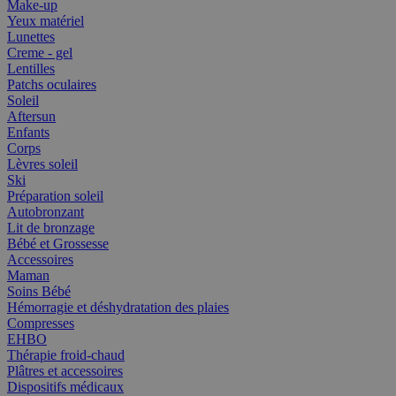
Make-up
Yeux matériel
Lunettes
Creme - gel
Lentilles
Patchs oculaires
Soleil
Aftersun
Enfants
Corps
Lèvres soleil
Ski
Préparation soleil
Autobronzant
Lit de bronzage
Bébé et Grossesse
Accessoires
Maman
Soins Bébé
Hémorragie et déshydratation des plaies
Compresses
EHBO
Thérapie froid-chaud
Plâtres et accessoires
Dispositifs médicaux