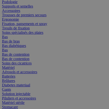
Podologie
Supports et semelles
Accessoires
Trousses de premiers secours
Ergonomie
Fixation, pansements et spray
Treuils de fixation
Soins spécialisés des plaies
Bas
Bas de bras
Bas diabétiques
Bas
Bas de contention
Bas de contention
Soins des cicatrices
Matériel
Aérosols et accessoires
Batteries
Brûlures
Diabetes materiaal
Gants
Solution injectable
Piluliers et accessoires
Matériel stérile
Stomacare