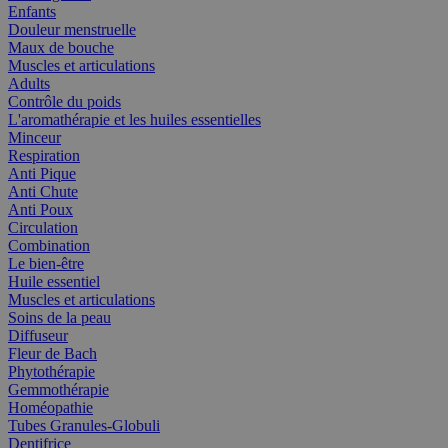
Enfants
Douleur menstruelle
Maux de bouche
Muscles et articulations
Adults
Contrôle du poids
L'aromathérapie et les huiles essentielles
Minceur
Respiration
Anti Pique
Anti Chute
Anti Poux
Circulation
Combination
Le bien-être
Huile essentiel
Muscles et articulations
Soins de la peau
Diffuseur
Fleur de Bach
Phytothérapie
Gemmothérapie
Homéopathie
Tubes Granules-Globuli
Dentifrice