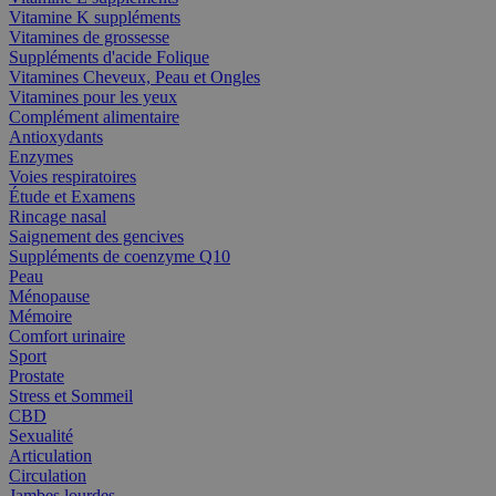
Vitamine K suppléments
Vitamines de grossesse
Suppléments d'acide Folique
Vitamines Cheveux, Peau et Ongles
Vitamines pour les yeux
Complément alimentaire
Antioxydants
Enzymes
Voies respiratoires
Étude et Examens
Rincage nasal
Saignement des gencives
Suppléments de coenzyme Q10
Peau
Ménopause
Mémoire
Comfort urinaire
Sport
Prostate
Stress et Sommeil
CBD
Sexualité
Articulation
Circulation
Jambes lourdes