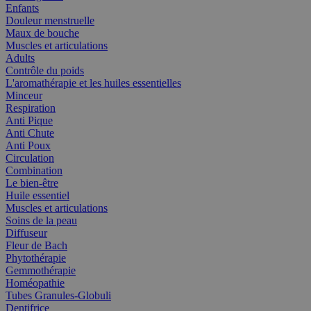
Enfants
Douleur menstruelle
Maux de bouche
Muscles et articulations
Adults
Contrôle du poids
L'aromathérapie et les huiles essentielles
Minceur
Respiration
Anti Pique
Anti Chute
Anti Poux
Circulation
Combination
Le bien-être
Huile essentiel
Muscles et articulations
Soins de la peau
Diffuseur
Fleur de Bach
Phytothérapie
Gemmothérapie
Homéopathie
Tubes Granules-Globuli
Dentifrice