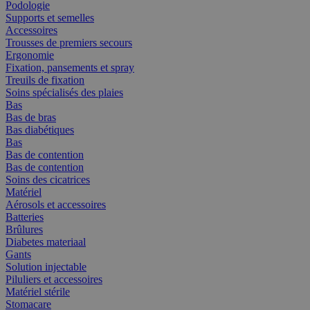
Podologie
Supports et semelles
Accessoires
Trousses de premiers secours
Ergonomie
Fixation, pansements et spray
Treuils de fixation
Soins spécialisés des plaies
Bas
Bas de bras
Bas diabétiques
Bas
Bas de contention
Bas de contention
Soins des cicatrices
Matériel
Aérosols et accessoires
Batteries
Brûlures
Diabetes materiaal
Gants
Solution injectable
Piluliers et accessoires
Matériel stérile
Stomacare