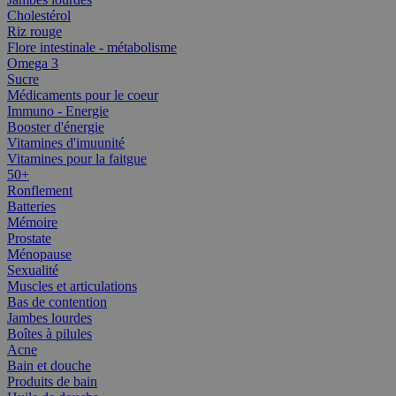
Cholestérol
Riz rouge
Flore intestinale - métabolisme
Omega 3
Sucre
Médicaments pour le coeur
Immuno - Energie
Booster d'énergie
Vitamines d'imuunité
Vitamines pour la faitgue
50+
Ronflement
Batteries
Mémoire
Prostate
Ménopause
Sexualité
Muscles et articulations
Bas de contention
Jambes lourdes
Boîtes à pilules
Acne
Bain et douche
Produits de bain