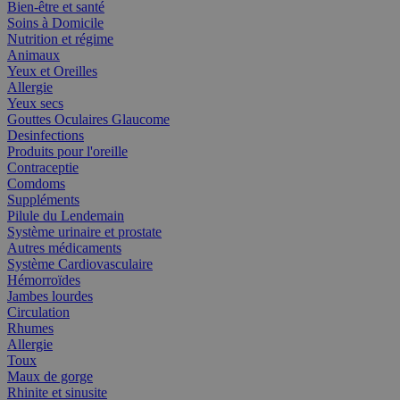
Bien-être et santé
Soins à Domicile
Nutrition et régime
Animaux
Yeux et Oreilles
Allergie
Yeux secs
Gouttes Oculaires Glaucome
Desinfections
Produits pour l'oreille
Contraceptie
Comdoms
Suppléments
Pilule du Lendemain
Système urinaire et prostate
Autres médicaments
Système Cardiovasculaire
Hémorroïdes
Jambes lourdes
Circulation
Rhumes
Allergie
Toux
Maux de gorge
Rhinite et sinusite