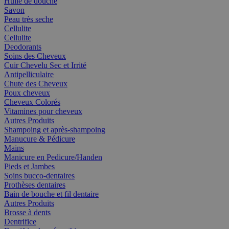
Huile de douche
Savon
Peau très seche
Cellulite
Cellulite
Deodorants
Soins des Cheveux
Cuir Chevelu Sec et Irrité
Antipelliculaire
Chute des Cheveux
Poux cheveux
Cheveux Colorés
Vitamines pour cheveux
Autres Produits
Shampoing et après-shampoing
Manucure & Pédicure
Mains
Manicure en Pedicure/Handen
Pieds et Jambes
Soins bucco-dentaires
Prothèses dentaires
Bain de bouche et fil dentaire
Autres Produits
Brosse à dents
Dentrifice