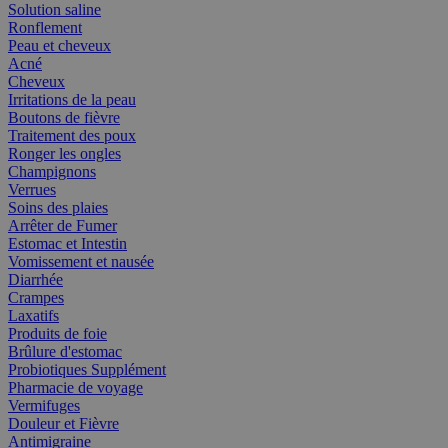
Solution saline
Ronflement
Peau et cheveux
Acné
Cheveux
Irritations de la peau
Boutons de fièvre
Traitement des poux
Ronger les ongles
Champignons
Verrues
Soins des plaies
Arrêter de Fumer
Estomac et Intestin
Vomissement et nausée
Diarrhée
Crampes
Laxatifs
Produits de foie
Brûlure d'estomac
Probiotiques Supplément
Pharmacie de voyage
Vermifuges
Douleur et Fièvre
Antimigraine