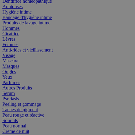
Dentifrice homéopathique
Aphtouses
Hygiène intime
Bandage d'hygiène intime
Produits de lavage intime
Hommes
Cicatrice
Lèvres
Femmes
Anti-rides et vieillissement
Visage
Mascara
Masques
Ongles
Yeux
Parfumes
Autres Produits
Serum
Psoriasis
Peeling et gommage
Taches de pigment
Peau rouge et réactive
Sourcils
Peau normal
Creme de nuit