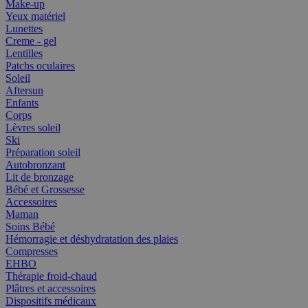
Make-up
Yeux matériel
Lunettes
Creme - gel
Lentilles
Patchs oculaires
Soleil
Aftersun
Enfants
Corps
Lèvres soleil
Ski
Préparation soleil
Autobronzant
Lit de bronzage
Bébé et Grossesse
Accessoires
Maman
Soins Bébé
Hémorragie et déshydratation des plaies
Compresses
EHBO
Thérapie froid-chaud
Plâtres et accessoires
Dispositifs médicaux