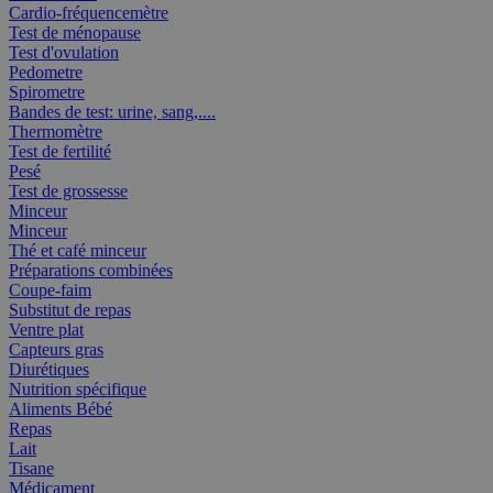
Cardio-fréquencemètre
Test de ménopause
Test d'ovulation
Pedometre
Spirometre
Bandes de test: urine, sang,....
Thermomètre
Test de fertilité
Pesé
Test de grossesse
Minceur
Minceur
Thé et café minceur
Préparations combinées
Coupe-faim
Substitut de repas
Ventre plat
Capteurs gras
Diurétiques
Nutrition spécifique
Aliments Bébé
Repas
Lait
Tisane
Médicament