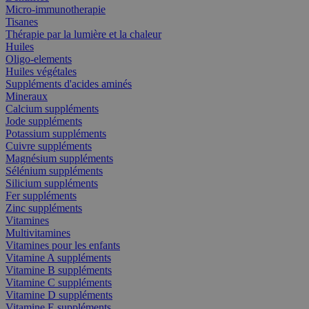
Micro-immunotherapie
Tisanes
Thérapie par la lumière et la chaleur
Huiles
Oligo-elements
Huiles végétales
Suppléments d'acides aminés
Mineraux
Calcium suppléments
Jode suppléments
Potassium suppléments
Cuivre suppléments
Magnésium suppléments
Sélénium suppléments
Silicium suppléments
Fer suppléments
Zinc suppléments
Vitamines
Multivitamines
Vitamines pour les enfants
Vitamine A suppléments
Vitamine B suppléments
Vitamine C suppléments
Vitamine D suppléments
Vitamine E suppléments