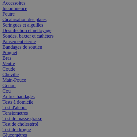
Accessoires
Incontinence
Feutre
Cicatrisation des plaies
Seringues et aiguilles
Desinfection et nettoyage
Sondes, baxter et cathéters
Pansement stérile
Bandages de soutien
Poignet
Bras
Ventre
Coude
Cheville
Main-Pouce
Genou
Cou
Autres bandages
Tests à domicile
Test d'alcool
Tensiometres
Test de masse grasse
Test de cholestérol
Test de drogue
Glucomètres