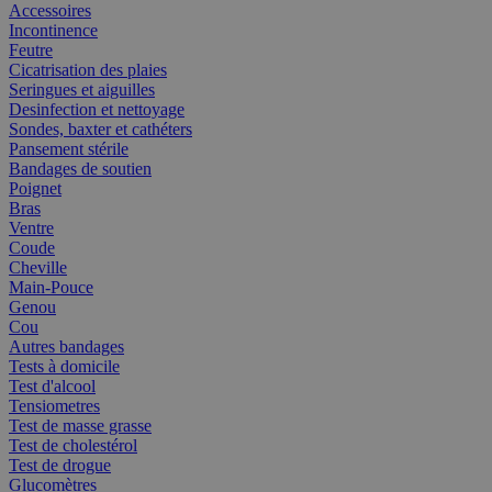
Accessoires
Incontinence
Feutre
Cicatrisation des plaies
Seringues et aiguilles
Desinfection et nettoyage
Sondes, baxter et cathéters
Pansement stérile
Bandages de soutien
Poignet
Bras
Ventre
Coude
Cheville
Main-Pouce
Genou
Cou
Autres bandages
Tests à domicile
Test d'alcool
Tensiometres
Test de masse grasse
Test de cholestérol
Test de drogue
Glucomètres