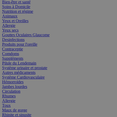
Bien-être et santé
Soins à Domicile
Nutrition et régime
Animaux
Yeux et Oreilles
Allergie
Yeux secs
Gouttes Oculaires Glaucome
Desinfections
Produits pour l'oreille
Contraceptie
Comdoms
Suppléments
Pilule du Lendemain
Système urinaire et prostate
Autres médicaments
Système Cardiovasculaire
Hémorroïdes
Jambes lourdes
Circulation
Rhumes
Allergie
Toux
Maux de gorge
Rhinite et sinusite