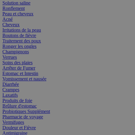
Solution saline
Ronflement
Peau et cheveux
Acné
Cheveux
Irritations de la peau
Boutons de fièvre
Traitement des poux
Ronger les ongles
Champignons
Verrues
Soins des plaies
Arrêter de Fumer
Estomac et Intestin
Vomissement et nausée
Diarrhée
Crampes
Laxatifs
Produits de foie
Brûlure d'estomac
Probiotiques Supplément
Pharmacie de voyage
Vermifuges
Douleur et Fièvre
Antimigraine