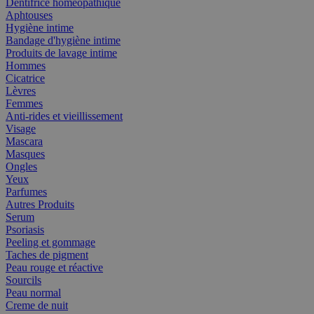
Dentifrice homéopathique
Aphtouses
Hygiène intime
Bandage d'hygiène intime
Produits de lavage intime
Hommes
Cicatrice
Lèvres
Femmes
Anti-rides et vieillissement
Visage
Mascara
Masques
Ongles
Yeux
Parfumes
Autres Produits
Serum
Psoriasis
Peeling et gommage
Taches de pigment
Peau rouge et réactive
Sourcils
Peau normal
Creme de nuit