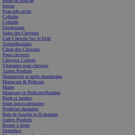
Huile de douche
Savon
Peau très seche
Cellulite
Cellulite
Deodorants
Soins des Cheveux
Cuir Chevelu Sec et Irrité
Antipelliculaire
Chute des Cheveux
Poux cheveux
Cheveux Colorés
Vitamines pour cheveux
Autres Produits
Shampoing et après-shampoing
Manucure & Pédicure
Mains
Manicure en Pedicure/Handen
Pieds et Jambes
Soins bucco-dentaires
Prothèses dentaires
Bain de bouche et fil dentaire
Autres Produits
Brosse à dents
Dentrifice