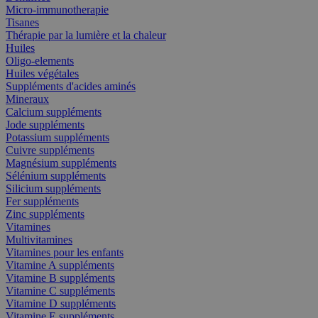
Micro-immunotherapie
Tisanes
Thérapie par la lumière et la chaleur
Huiles
Oligo-elements
Huiles végétales
Suppléments d'acides aminés
Mineraux
Calcium suppléments
Jode suppléments
Potassium suppléments
Cuivre suppléments
Magnésium suppléments
Sélénium suppléments
Silicium suppléments
Fer suppléments
Zinc suppléments
Vitamines
Multivitamines
Vitamines pour les enfants
Vitamine A suppléments
Vitamine B suppléments
Vitamine C suppléments
Vitamine D suppléments
Vitamine E suppléments