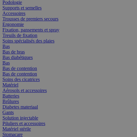
Podologie
Supports et semelles
Accessoires
Trousses de premiers secours
Ergonomie
Fixation, pansements et spray
Treuils de fixation
Soins spécialisés des plaies
Bas
Bas de bras
Bas diabétiques
Bas
Bas de contention
Bas de contention
Soins des cicatrices
Matériel
Aérosols et accessoires
Batteries
Brûlures
Diabetes materiaal
Gants
Solution injectable
Piluliers et accessoires
Matériel stérile
Stomacare