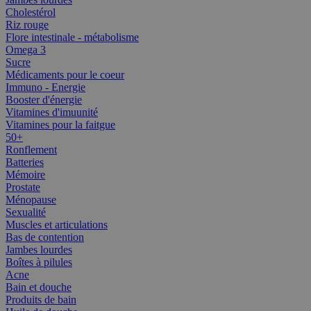
Cholestérol
Riz rouge
Flore intestinale - métabolisme
Omega 3
Sucre
Médicaments pour le coeur
Immuno - Energie
Booster d'énergie
Vitamines d'imuunité
Vitamines pour la faitgue
50+
Ronflement
Batteries
Mémoire
Prostate
Ménopause
Sexualité
Muscles et articulations
Bas de contention
Jambes lourdes
Boîtes à pilules
Acne
Bain et douche
Produits de bain