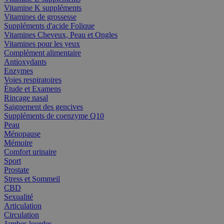
Vitamine K suppléments
Vitamines de grossesse
Suppléments d'acide Folique
Vitamines Cheveux, Peau et Ongles
Vitamines pour les yeux
Complément alimentaire
Antioxydants
Enzymes
Voies respiratoires
Étude et Examens
Rincage nasal
Saignement des gencives
Suppléments de coenzyme Q10
Peau
Ménopause
Mémoire
Comfort urinaire
Sport
Prostate
Stress et Sommeil
CBD
Sexualité
Articulation
Circulation
Jambes lourdes