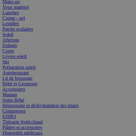
Make-up
Yeux matériel
Lunettes
Creme - gel
Lentilles
Patchs oculaires
Soleil
Aftersun
Enfants
Corps
Lèvres soleil
Ski
Préparation soleil
Autobronzant
Lit de bronzage
Bébé et Grossesse
Accessoires
Maman
Soins Bébé
Hémorragie et déshydratation des plaies
Compresses
EHBO
Thérapie froid-chaud
Plâtres et accessoires
Dispositifs médicaux