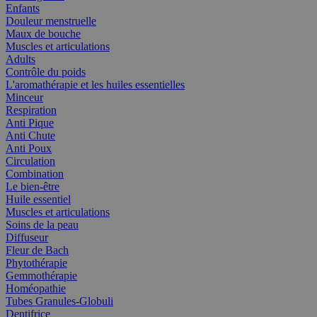
Enfants
Douleur menstruelle
Maux de bouche
Muscles et articulations
Adults
Contrôle du poids
L'aromathérapie et les huiles essentielles
Minceur
Respiration
Anti Pique
Anti Chute
Anti Poux
Circulation
Combination
Le bien-être
Huile essentiel
Muscles et articulations
Soins de la peau
Diffuseur
Fleur de Bach
Phytothérapie
Gemmothérapie
Homéopathie
Tubes Granules-Globuli
Dentifrice