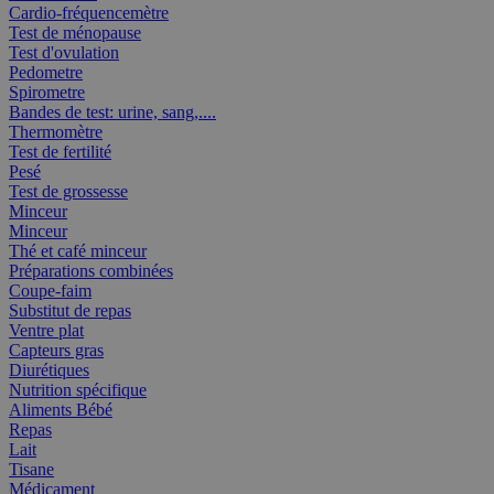
Cardio-fréquencemètre
Test de ménopause
Test d'ovulation
Pedometre
Spirometre
Bandes de test: urine, sang,....
Thermomètre
Test de fertilité
Pesé
Test de grossesse
Minceur
Minceur
Thé et café minceur
Préparations combinées
Coupe-faim
Substitut de repas
Ventre plat
Capteurs gras
Diurétiques
Nutrition spécifique
Aliments Bébé
Repas
Lait
Tisane
Médicament