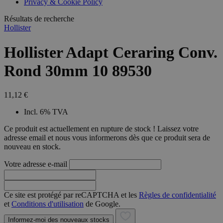
Privacy & Cookie Policy
combineren to
veel versc
gebruikerssess
Microsoft
analytische
Résultats de recherche
waardoor 
doeleinden.
kunnen w
Hollister
gevolgd.
Hollister Adapt Ceraring Conv.
Rond 30mm 10 89530
11,12 €
Incl. 6% TVA
Ce produit est actuellement en rupture de stock ! Laissez votre
adresse email et nous vous informerons dès que ce produit sera de
nouveau en stock.
Votre adresse e-mail
Ce site est protégé par reCAPTCHA et les
Règles de confidentialité
et
Conditions d'utilisation
de Google.
Informez-moi des nouveaux stocks