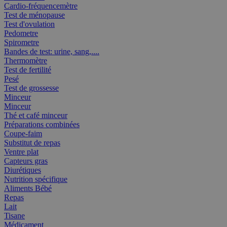
Cardio-fréquencemètre
Test de ménopause
Test d'ovulation
Pedometre
Spirometre
Bandes de test: urine, sang,....
Thermomètre
Test de fertilité
Pesé
Test de grossesse
Minceur
Minceur
Thé et café minceur
Préparations combinées
Coupe-faim
Substitut de repas
Ventre plat
Capteurs gras
Diurétiques
Nutrition spécifique
Aliments Bébé
Repas
Lait
Tisane
Médicament