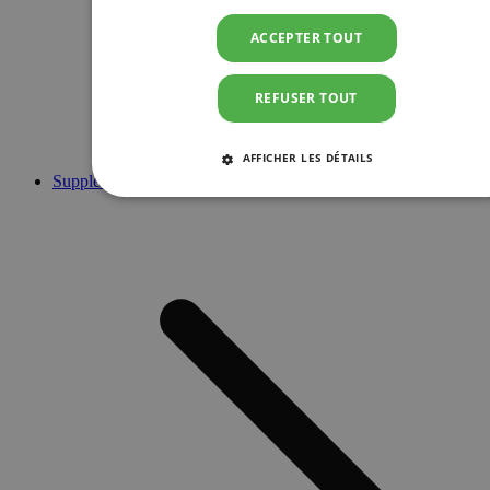
ACCEPTER TOUT
REFUSER TOUT
AFFICHER LES DÉTAILS
Suppléments
STRICTEMENT NÉCESSAIRES
PERFORMANCE
CIBLAGE
FONCTIONNALITÉ
Strictement nécessaires
Performance
Ciblage
Fonctionnalité
Les cookies strictement nécessaires habilitent des