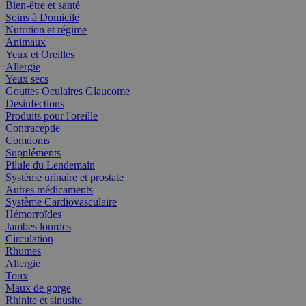
Bien-être et santé
Soins à Domicile
Nutrition et régime
Animaux
Yeux et Oreilles
Allergie
Yeux secs
Gouttes Oculaires Glaucome
Desinfections
Produits pour l'oreille
Contraceptie
Comdoms
Suppléments
Pilule du Lendemain
Système urinaire et prostate
Autres médicaments
Système Cardiovasculaire
Hémorroïdes
Jambes lourdes
Circulation
Rhumes
Allergie
Toux
Maux de gorge
Rhinite et sinusite