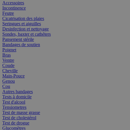
Accessoires
Incontinence
Feutre
Cicatrisation des plaies
Seringues et aiguilles
Desinfection et nettoyage
Sondes, baxter et cathéters
Pansement stérile
Bandages de soutien
Poignet
Bras
Ventre
Coude
Cheville
Main-Pouce
Genou
Cou
Autres bandages
Tests à domicile
Test d'alcool
Tensiometres
Test de masse grasse
Test de cholestérol
Test de drogue
Glucomètres