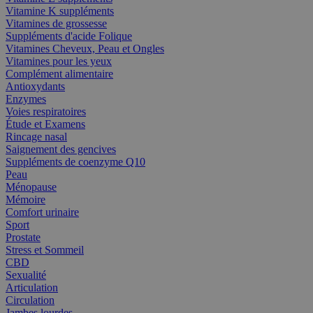
Vitamine K suppléments
Vitamines de grossesse
Suppléments d'acide Folique
Vitamines Cheveux, Peau et Ongles
Vitamines pour les yeux
Complément alimentaire
Antioxydants
Enzymes
Voies respiratoires
Étude et Examens
Rincage nasal
Saignement des gencives
Suppléments de coenzyme Q10
Peau
Ménopause
Mémoire
Comfort urinaire
Sport
Prostate
Stress et Sommeil
CBD
Sexualité
Articulation
Circulation
Jambes lourdes