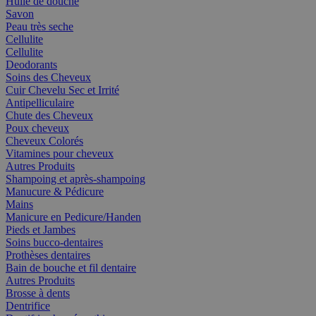
Huile de douche
Savon
Peau très seche
Cellulite
Cellulite
Deodorants
Soins des Cheveux
Cuir Chevelu Sec et Irrité
Antipelliculaire
Chute des Cheveux
Poux cheveux
Cheveux Colorés
Vitamines pour cheveux
Autres Produits
Shampoing et après-shampoing
Manucure & Pédicure
Mains
Manicure en Pedicure/Handen
Pieds et Jambes
Soins bucco-dentaires
Prothèses dentaires
Bain de bouche et fil dentaire
Autres Produits
Brosse à dents
Dentrifice