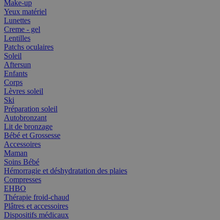
Make-up
Yeux matériel
Lunettes
Creme - gel
Lentilles
Patchs oculaires
Soleil
Aftersun
Enfants
Corps
Lèvres soleil
Ski
Préparation soleil
Autobronzant
Lit de bronzage
Bébé et Grossesse
Accessoires
Maman
Soins Bébé
Hémorragie et déshydratation des plaies
Compresses
EHBO
Thérapie froid-chaud
Plâtres et accessoires
Dispositifs médicaux