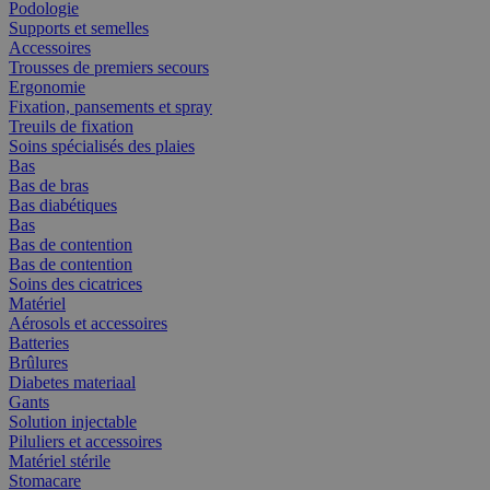
Podologie
Supports et semelles
Accessoires
Trousses de premiers secours
Ergonomie
Fixation, pansements et spray
Treuils de fixation
Soins spécialisés des plaies
Bas
Bas de bras
Bas diabétiques
Bas
Bas de contention
Bas de contention
Soins des cicatrices
Matériel
Aérosols et accessoires
Batteries
Brûlures
Diabetes materiaal
Gants
Solution injectable
Piluliers et accessoires
Matériel stérile
Stomacare