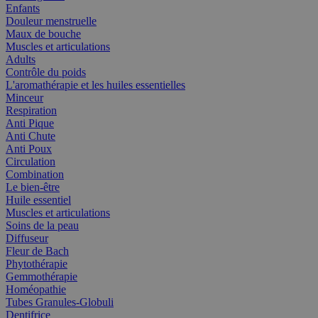
Enfants
Douleur menstruelle
Maux de bouche
Muscles et articulations
Adults
Contrôle du poids
L'aromathérapie et les huiles essentielles
Minceur
Respiration
Anti Pique
Anti Chute
Anti Poux
Circulation
Combination
Le bien-être
Huile essentiel
Muscles et articulations
Soins de la peau
Diffuseur
Fleur de Bach
Phytothérapie
Gemmothérapie
Homéopathie
Tubes Granules-Globuli
Dentifrice