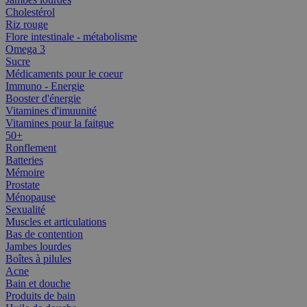
Cholestérol
Riz rouge
Flore intestinale - métabolisme
Omega 3
Sucre
Médicaments pour le coeur
Immuno - Energie
Booster d'énergie
Vitamines d'imuunité
Vitamines pour la faitgue
50+
Ronflement
Batteries
Mémoire
Prostate
Ménopause
Sexualité
Muscles et articulations
Bas de contention
Jambes lourdes
Boîtes à pilules
Acne
Bain et douche
Produits de bain