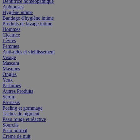
Dentifrice homéopathique
Aphtouses
Hygiène intime
Bandage d'hygiène intime
Produits de lavage intime
Hommes
Cicatrice
Lèvres
Femmes
Anti-rides et vieillissement
Visage
Mascara
Masques
Ongles
Yeux
Parfumes
Autres Produits
Serum
Psoriasis
Peeling et gommage
Taches de pigment
Peau rouge et réactive
Sourcils
Peau normal
Creme de nuit