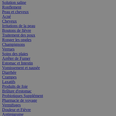
Solution saline
Ronflement
Peau et cheveux
Acné
Cheveux
Irritations de la peau
Boutons de fièvre
Traitement des poux
Ronger les ongles
Champignons
Verrues
Soins des plaies
Arrêter de Fumer
Estomac et Intestin
Vomissement et nausée
Diarrhée
Crampes
Laxatifs
Produits de foie
Brûlure d'estomac
Probiotiques Supplément
Pharmacie de voyage
Vermifuges
Douleur et Fièvre
Antimigraine