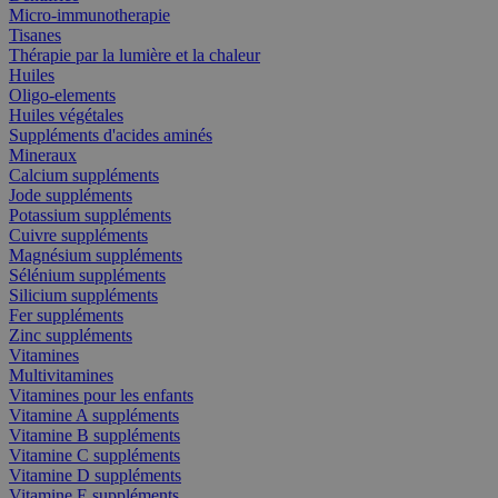
Micro-immunotherapie
Tisanes
Thérapie par la lumière et la chaleur
Huiles
Oligo-elements
Huiles végétales
Suppléments d'acides aminés
Mineraux
Calcium suppléments
Jode suppléments
Potassium suppléments
Cuivre suppléments
Magnésium suppléments
Sélénium suppléments
Silicium suppléments
Fer suppléments
Zinc suppléments
Vitamines
Multivitamines
Vitamines pour les enfants
Vitamine A suppléments
Vitamine B suppléments
Vitamine C suppléments
Vitamine D suppléments
Vitamine E suppléments