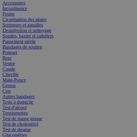
Accessoires
Incontinence
Feutre
Cicatrisation des plaies
Seringues et aiguilles
Desinfection et nettoyage
Sondes, baxter et cathéters
Pansement stérile
Bandages de soutien
Poignet
Bras
Ventre
Coude
Cheville
Main-Pouce
Genou
Cou
Autres bandages
Tests à domicile
Test d'alcool
Tensiometres
Test de masse grasse
Test de cholestérol
Test de drogue
Glucomètres