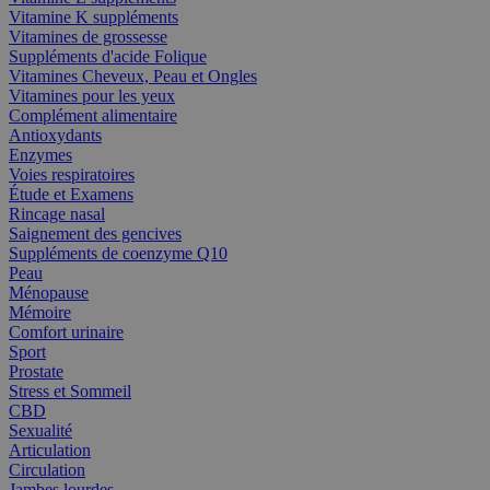
Vitamine K suppléments
Vitamines de grossesse
Suppléments d'acide Folique
Vitamines Cheveux, Peau et Ongles
Vitamines pour les yeux
Complément alimentaire
Antioxydants
Enzymes
Voies respiratoires
Étude et Examens
Rincage nasal
Saignement des gencives
Suppléments de coenzyme Q10
Peau
Ménopause
Mémoire
Comfort urinaire
Sport
Prostate
Stress et Sommeil
CBD
Sexualité
Articulation
Circulation
Jambes lourdes