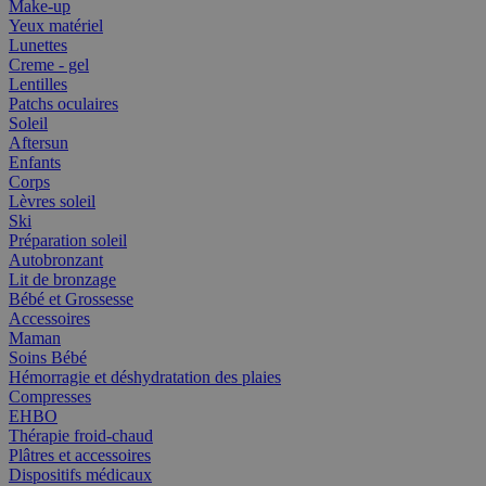
Make-up
Yeux matériel
Lunettes
Creme - gel
Lentilles
Patchs oculaires
Soleil
Aftersun
Enfants
Corps
Lèvres soleil
Ski
Préparation soleil
Autobronzant
Lit de bronzage
Bébé et Grossesse
Accessoires
Maman
Soins Bébé
Hémorragie et déshydratation des plaies
Compresses
EHBO
Thérapie froid-chaud
Plâtres et accessoires
Dispositifs médicaux