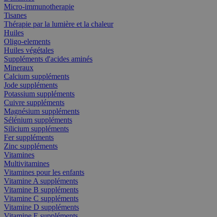
Micro-immunotherapie
Tisanes
Thérapie par la lumière et la chaleur
Huiles
Oligo-elements
Huiles végétales
Suppléments d'acides aminés
Mineraux
Calcium suppléments
Jode suppléments
Potassium suppléments
Cuivre suppléments
Magnésium suppléments
Sélénium suppléments
Silicium suppléments
Fer suppléments
Zinc suppléments
Vitamines
Multivitamines
Vitamines pour les enfants
Vitamine A suppléments
Vitamine B suppléments
Vitamine C suppléments
Vitamine D suppléments
Vitamine E suppléments