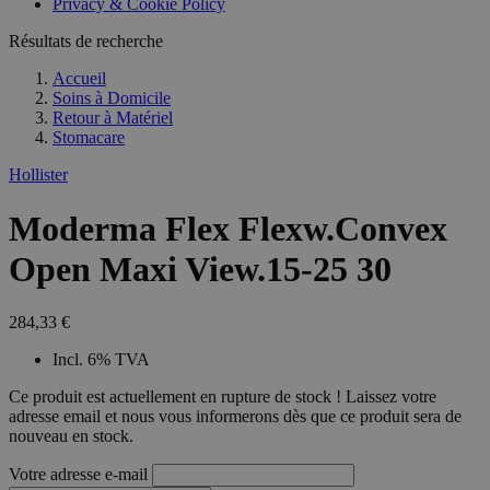
Privacy & Cookie Policy
combineren to
veel versc
gebruikerssess
Microsoft
analytische
Résultats de recherche
waardoor 
doeleinden.
kunnen w
gevolgd.
Accueil
Soins à Domicile
Retour à
Matériel
Stomacare
Hollister
Moderma Flex Flexw.Convex
Open Maxi View.15-25 30
284,33 €
Incl. 6% TVA
Ce produit est actuellement en rupture de stock ! Laissez votre
adresse email et nous vous informerons dès que ce produit sera de
nouveau en stock.
Votre adresse e-mail