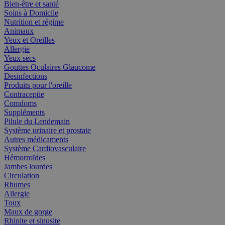
Bien-être et santé
Soins à Domicile
Nutrition et régime
Animaux
Yeux et Oreilles
Allergie
Yeux secs
Gouttes Oculaires Glaucome
Desinfections
Produits pour l'oreille
Contraceptie
Comdoms
Suppléments
Pilule du Lendemain
Système urinaire et prostate
Autres médicaments
Système Cardiovasculaire
Hémorroïdes
Jambes lourdes
Circulation
Rhumes
Allergie
Toux
Maux de gorge
Rhinite et sinusite