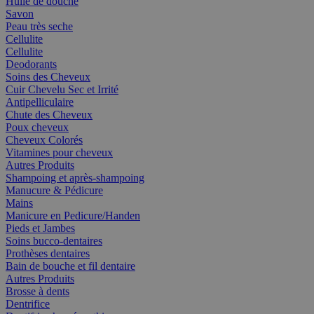
Huile de douche
Savon
Peau très seche
Cellulite
Cellulite
Deodorants
Soins des Cheveux
Cuir Chevelu Sec et Irrité
Antipelliculaire
Chute des Cheveux
Poux cheveux
Cheveux Colorés
Vitamines pour cheveux
Autres Produits
Shampoing et après-shampoing
Manucure & Pédicure
Mains
Manicure en Pedicure/Handen
Pieds et Jambes
Soins bucco-dentaires
Prothèses dentaires
Bain de bouche et fil dentaire
Autres Produits
Brosse à dents
Dentrifice