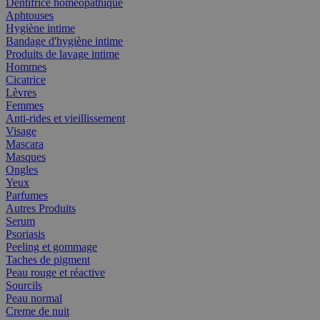
Dentifrice homéopathique
Aphtouses
Hygiène intime
Bandage d'hygiène intime
Produits de lavage intime
Hommes
Cicatrice
Lèvres
Femmes
Anti-rides et vieillissement
Visage
Mascara
Masques
Ongles
Yeux
Parfumes
Autres Produits
Serum
Psoriasis
Peeling et gommage
Taches de pigment
Peau rouge et réactive
Sourcils
Peau normal
Creme de nuit