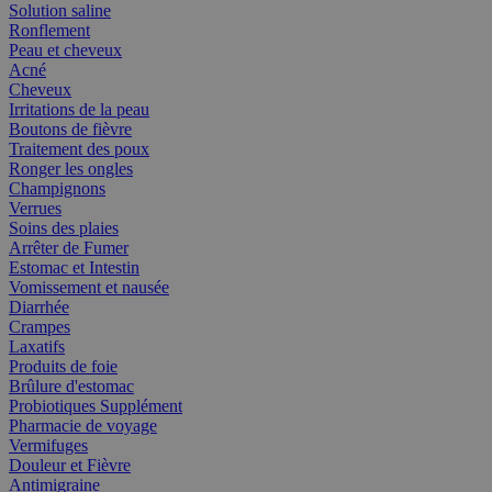
Solution saline
Ronflement
Peau et cheveux
Acné
Cheveux
Irritations de la peau
Boutons de fièvre
Traitement des poux
Ronger les ongles
Champignons
Verrues
Soins des plaies
Arrêter de Fumer
Estomac et Intestin
Vomissement et nausée
Diarrhée
Crampes
Laxatifs
Produits de foie
Brûlure d'estomac
Probiotiques Supplément
Pharmacie de voyage
Vermifuges
Douleur et Fièvre
Antimigraine