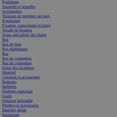
Podologie
Supports et semelles
Accessoires
Trousses de premiers secours
Ergonomie
Fixation, pansements et spray
Treuils de fixation
Soins spécialisés des plaies
Bas
Bas de bras
Bas diabétiques
Bas
Bas de contention
Bas de contention
Soins des cicatrices
Matériel
Aérosols et accessoires
Batteries
Brûlures
Diabetes materiaal
Gants
Solution injectable
Piluliers et accessoires
Matériel stérile
Stomacare