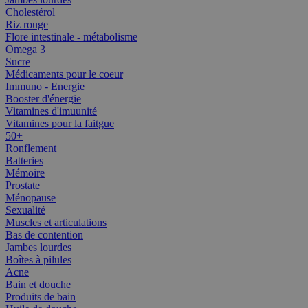
Cholestérol
Riz rouge
Flore intestinale - métabolisme
Omega 3
Sucre
Médicaments pour le coeur
Immuno - Energie
Booster d'énergie
Vitamines d'imuunité
Vitamines pour la faitgue
50+
Ronflement
Batteries
Mémoire
Prostate
Ménopause
Sexualité
Muscles et articulations
Bas de contention
Jambes lourdes
Boîtes à pilules
Acne
Bain et douche
Produits de bain