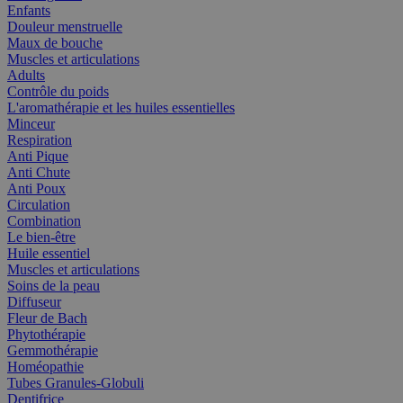
Enfants
Douleur menstruelle
Maux de bouche
Muscles et articulations
Adults
Contrôle du poids
L'aromathérapie et les huiles essentielles
Minceur
Respiration
Anti Pique
Anti Chute
Anti Poux
Circulation
Combination
Le bien-être
Huile essentiel
Muscles et articulations
Soins de la peau
Diffuseur
Fleur de Bach
Phytothérapie
Gemmothérapie
Homéopathie
Tubes Granules-Globuli
Dentifrice