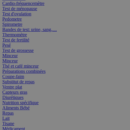
Cardio-fréquencemètre
Test de ménopause
Test d'ovulation
Pedometre
Spirometre
Bandes de test: urine, sang,....
Thermomètre
Test de fertilité
Pesé
Test de grossesse
Minceur
Minceur
Thé et café minceur
Préparations combinées
Coupe-faim
Substitut de repas
Ventre plat
Capteurs gras
Diurétiques
Nutrition spécifique
Aliments Bébé
Repas
Lait
Tisane
Médicament