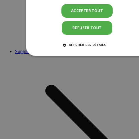
ACCEPTER TOUT
REFUSER TOUT
AFFICHER LES DÉTAILS
Suppléments
STRICTEMENT NÉCESSAIRES
PERFORMANCE
CIBLAGE
FONCTIONNALITÉ
Strictement nécessaires
Performance
Ciblage
Fonctionnalité
Les cookies strictement nécessaires habilitent des