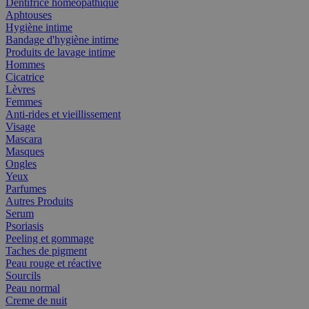
Dentifrice homéopathique
Aphtouses
Hygiène intime
Bandage d'hygiène intime
Produits de lavage intime
Hommes
Cicatrice
Lèvres
Femmes
Anti-rides et vieillissement
Visage
Mascara
Masques
Ongles
Yeux
Parfumes
Autres Produits
Serum
Psoriasis
Peeling et gommage
Taches de pigment
Peau rouge et réactive
Sourcils
Peau normal
Creme de nuit