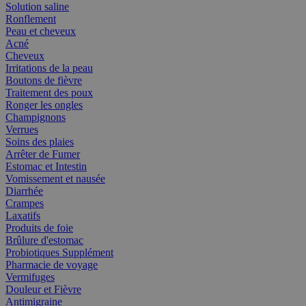
Solution saline
Ronflement
Peau et cheveux
Acné
Cheveux
Irritations de la peau
Boutons de fièvre
Traitement des poux
Ronger les ongles
Champignons
Verrues
Soins des plaies
Arrêter de Fumer
Estomac et Intestin
Vomissement et nausée
Diarrhée
Crampes
Laxatifs
Produits de foie
Brûlure d'estomac
Probiotiques Supplément
Pharmacie de voyage
Vermifuges
Douleur et Fièvre
Antimigraine