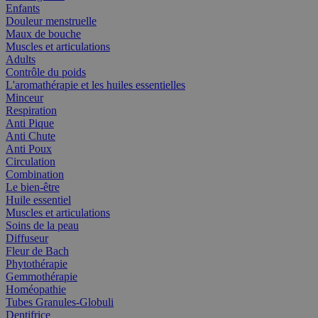
Enfants
Douleur menstruelle
Maux de bouche
Muscles et articulations
Adults
Contrôle du poids
L'aromathérapie et les huiles essentielles
Minceur
Respiration
Anti Pique
Anti Chute
Anti Poux
Circulation
Combination
Le bien-être
Huile essentiel
Muscles et articulations
Soins de la peau
Diffuseur
Fleur de Bach
Phytothérapie
Gemmothérapie
Homéopathie
Tubes Granules-Globuli
Dentifrice