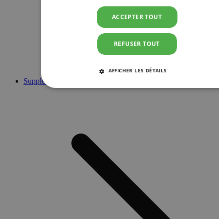
ACCEPTER TOUT
REFUSER TOUT
AFFICHER LES DÉTAILS
Suppléments
STRICTEMENT NÉCESSAIRES
PERFORMANCE
CIBLAGE
FONCTIONNALITÉ
Strictement nécessaires
Performance
Ciblage
Fonctionnalité
Les cookies strictement nécessaires habilitent des