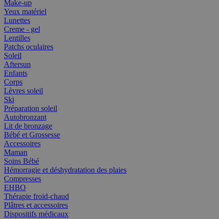
Make-up
Yeux matériel
Lunettes
Creme - gel
Lentilles
Patchs oculaires
Soleil
Aftersun
Enfants
Corps
Lèvres soleil
Ski
Préparation soleil
Autobronzant
Lit de bronzage
Bébé et Grossesse
Accessoires
Maman
Soins Bébé
Hémorragie et déshydratation des plaies
Compresses
EHBO
Thérapie froid-chaud
Plâtres et accessoires
Dispositifs médicaux