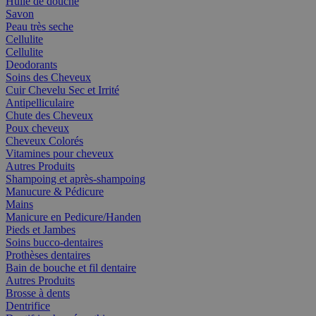
Huile de douche
Savon
Peau très seche
Cellulite
Cellulite
Deodorants
Soins des Cheveux
Cuir Chevelu Sec et Irrité
Antipelliculaire
Chute des Cheveux
Poux cheveux
Cheveux Colorés
Vitamines pour cheveux
Autres Produits
Shampoing et après-shampoing
Manucure & Pédicure
Mains
Manicure en Pedicure/Handen
Pieds et Jambes
Soins bucco-dentaires
Prothèses dentaires
Bain de bouche et fil dentaire
Autres Produits
Brosse à dents
Dentrifice