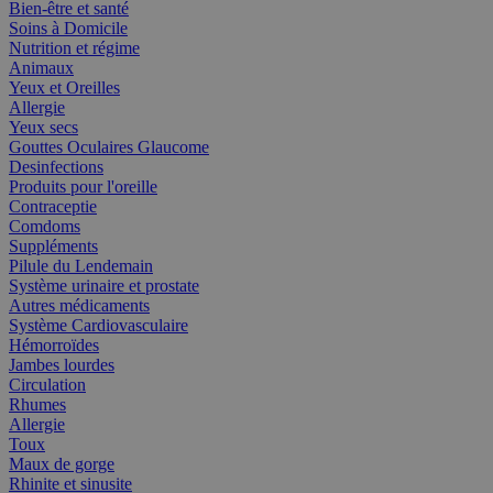
Bien-être et santé
Soins à Domicile
Nutrition et régime
Animaux
Yeux et Oreilles
Allergie
Yeux secs
Gouttes Oculaires Glaucome
Desinfections
Produits pour l'oreille
Contraceptie
Comdoms
Suppléments
Pilule du Lendemain
Système urinaire et prostate
Autres médicaments
Système Cardiovasculaire
Hémorroïdes
Jambes lourdes
Circulation
Rhumes
Allergie
Toux
Maux de gorge
Rhinite et sinusite