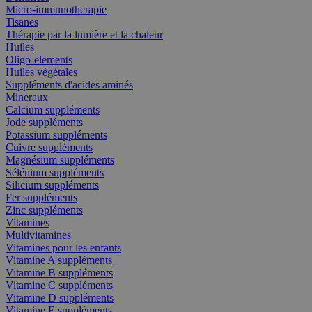
Micro-immunotherapie
Tisanes
Thérapie par la lumière et la chaleur
Huiles
Oligo-elements
Huiles végétales
Suppléments d'acides aminés
Mineraux
Calcium suppléments
Jode suppléments
Potassium suppléments
Cuivre suppléments
Magnésium suppléments
Sélénium suppléments
Silicium suppléments
Fer suppléments
Zinc suppléments
Vitamines
Multivitamines
Vitamines pour les enfants
Vitamine A suppléments
Vitamine B suppléments
Vitamine C suppléments
Vitamine D suppléments
Vitamine E suppléments