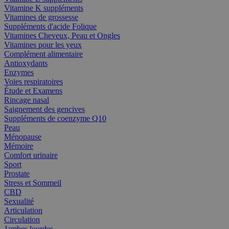
Vitamine K suppléments
Vitamines de grossesse
Suppléments d'acide Folique
Vitamines Cheveux, Peau et Ongles
Vitamines pour les yeux
Complément alimentaire
Antioxydants
Enzymes
Voies respiratoires
Étude et Examens
Rincage nasal
Saignement des gencives
Suppléments de coenzyme Q10
Peau
Ménopause
Mémoire
Comfort urinaire
Sport
Prostate
Stress et Sommeil
CBD
Sexualité
Articulation
Circulation
Jambes lourdes