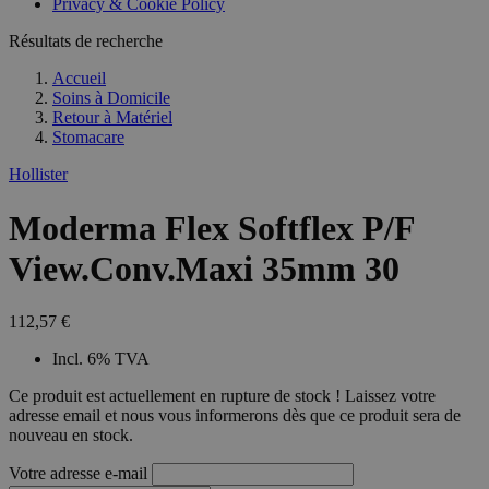
Privacy & Cookie Policy
combineren to
veel versc
gebruikerssess
Microsoft
analytische
Résultats de recherche
waardoor 
doeleinden.
kunnen w
gevolgd.
Accueil
Soins à Domicile
Retour à
Matériel
Stomacare
Hollister
Moderma Flex Softflex P/F
View.Conv.Maxi 35mm 30
112,57 €
Incl. 6% TVA
Ce produit est actuellement en rupture de stock ! Laissez votre
adresse email et nous vous informerons dès que ce produit sera de
nouveau en stock.
Votre adresse e-mail