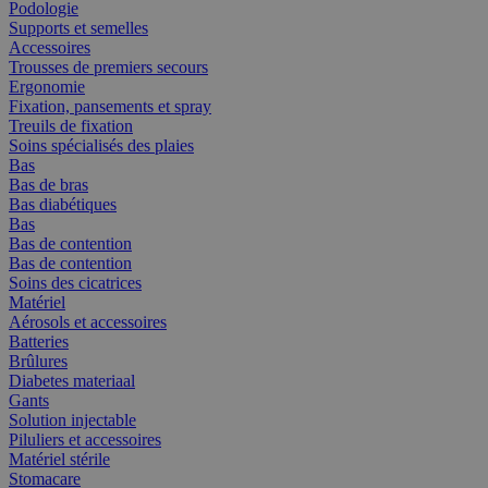
Podologie
Supports et semelles
Accessoires
Trousses de premiers secours
Ergonomie
Fixation, pansements et spray
Treuils de fixation
Soins spécialisés des plaies
Bas
Bas de bras
Bas diabétiques
Bas
Bas de contention
Bas de contention
Soins des cicatrices
Matériel
Aérosols et accessoires
Batteries
Brûlures
Diabetes materiaal
Gants
Solution injectable
Piluliers et accessoires
Matériel stérile
Stomacare