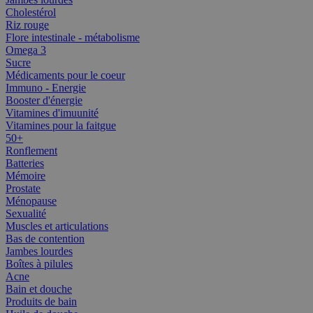
Cholestérol
Riz rouge
Flore intestinale - métabolisme
Omega 3
Sucre
Médicaments pour le coeur
Immuno - Energie
Booster d'énergie
Vitamines d'imuunité
Vitamines pour la faitgue
50+
Ronflement
Batteries
Mémoire
Prostate
Ménopause
Sexualité
Muscles et articulations
Bas de contention
Jambes lourdes
Boîtes à pilules
Acne
Bain et douche
Produits de bain