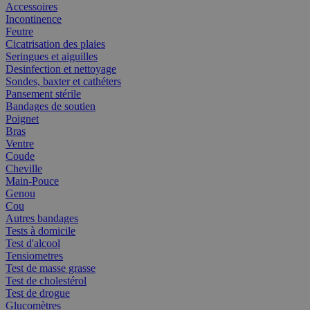
Accessoires
Incontinence
Feutre
Cicatrisation des plaies
Seringues et aiguilles
Desinfection et nettoyage
Sondes, baxter et cathéters
Pansement stérile
Bandages de soutien
Poignet
Bras
Ventre
Coude
Cheville
Main-Pouce
Genou
Cou
Autres bandages
Tests à domicile
Test d'alcool
Tensiometres
Test de masse grasse
Test de cholestérol
Test de drogue
Glucomètres