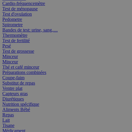
Cardio-fréquencemètre
Test de ménopause
Test d'ovulation
Pedometre
Spirometre
Bandes de test: urine, sang,....
Thermomètre
Test de fertilité
Pesé
Test de grossesse
Minceur
Minceur
Thé et café minceur
Préparations combinées
Coupe-faim
Substitut de repas
Ventre plat
Capteurs gras
Diurétiques
Nutrition spécifique
Aliments Bébé
Repas
Lait
Tisane
Médicament