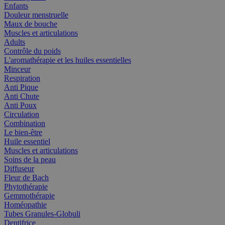
Enfants
Douleur menstruelle
Maux de bouche
Muscles et articulations
Adults
Contrôle du poids
L'aromathérapie et les huiles essentielles
Minceur
Respiration
Anti Pique
Anti Chute
Anti Poux
Circulation
Combination
Le bien-être
Huile essentiel
Muscles et articulations
Soins de la peau
Diffuseur
Fleur de Bach
Phytothérapie
Gemmothérapie
Homéopathie
Tubes Granules-Globuli
Dentifrice