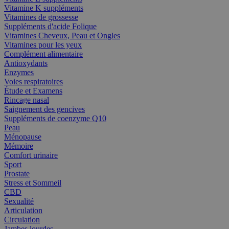
Vitamine K suppléments
Vitamines de grossesse
Suppléments d'acide Folique
Vitamines Cheveux, Peau et Ongles
Vitamines pour les yeux
Complément alimentaire
Antioxydants
Enzymes
Voies respiratoires
Étude et Examens
Rincage nasal
Saignement des gencives
Suppléments de coenzyme Q10
Peau
Ménopause
Mémoire
Comfort urinaire
Sport
Prostate
Stress et Sommeil
CBD
Sexualité
Articulation
Circulation
Jambes lourdes