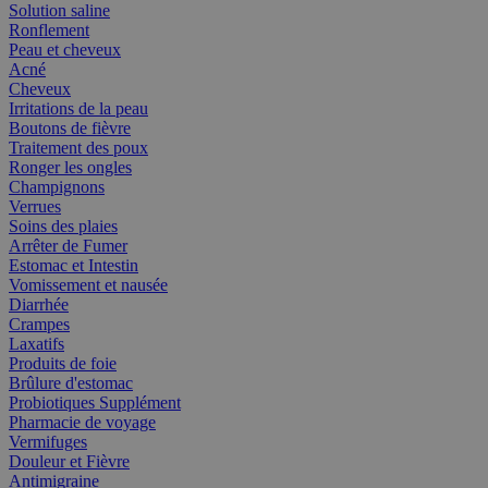
Solution saline
Ronflement
Peau et cheveux
Acné
Cheveux
Irritations de la peau
Boutons de fièvre
Traitement des poux
Ronger les ongles
Champignons
Verrues
Soins des plaies
Arrêter de Fumer
Estomac et Intestin
Vomissement et nausée
Diarrhée
Crampes
Laxatifs
Produits de foie
Brûlure d'estomac
Probiotiques Supplément
Pharmacie de voyage
Vermifuges
Douleur et Fièvre
Antimigraine