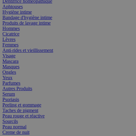
Dentifrice homéopathique
Aphtouses
Hygiène intime
Bandage d'hygiène intime
Produits de lavage intime
Hommes
Cicatrice
Lèvres
Femmes
Anti-rides et vieillissement
Visage
Mascara
Masques
Ongles
Yeux
Parfumes
Autres Produits
Serum
Psoriasis
Peeling et gommage
Taches de pigment
Peau rouge et réactive
Sourcils
Peau normal
Creme de nuit