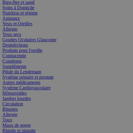
Bien-être et santé
Soins à Domicile
Nutrition et régime
Animaux
Yeux et Oreilles
Allergie
Yeux secs
Gouttes Oculaires Glaucome
Desinfections
Produits pour l'oreille
Contraceptie
Comdoms
Suppléments
Pilule du Lendemain
Système urinaire et prostate
Autres médicaments
Système Cardiovasculaire
Hémorroïdes
Jambes lourdes
Circulation
Rhumes
Allergie
Toux
Maux de gorge
Rhinite et sinusite