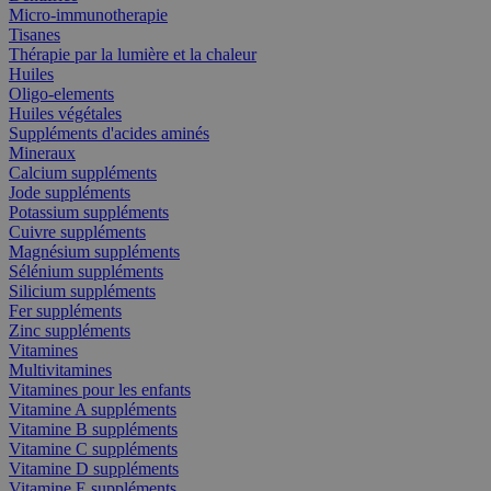
Micro-immunotherapie
Tisanes
Thérapie par la lumière et la chaleur
Huiles
Oligo-elements
Huiles végétales
Suppléments d'acides aminés
Mineraux
Calcium suppléments
Jode suppléments
Potassium suppléments
Cuivre suppléments
Magnésium suppléments
Sélénium suppléments
Silicium suppléments
Fer suppléments
Zinc suppléments
Vitamines
Multivitamines
Vitamines pour les enfants
Vitamine A suppléments
Vitamine B suppléments
Vitamine C suppléments
Vitamine D suppléments
Vitamine E suppléments