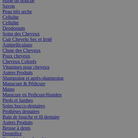
Huile de douche
Savon
Peau très seche
Cellulite
Cellulite
Deodorants
Soins des Cheveux
Cuir Chevelu Sec et Irrité
Antipelliculaire
Chute des Cheveux
Poux cheveux
Cheveux Colorés
Vitamines pour cheveux
Autres Produits
Shampoing et après-shampoing
Manucure & Pédicure
Mains
Manicure en Pedicure/Handen
Pieds et Jambes
Soins bucco-dentaires
Prothèses dentaires
Bain de bouche et fil dentaire
Autres Produits
Brosse à dents
Dentrifice