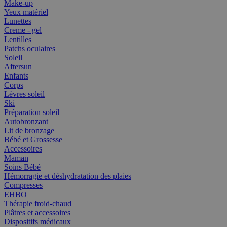
Make-up
Yeux matériel
Lunettes
Creme - gel
Lentilles
Patchs oculaires
Soleil
Aftersun
Enfants
Corps
Lèvres soleil
Ski
Préparation soleil
Autobronzant
Lit de bronzage
Bébé et Grossesse
Accessoires
Maman
Soins Bébé
Hémorragie et déshydratation des plaies
Compresses
EHBO
Thérapie froid-chaud
Plâtres et accessoires
Dispositifs médicaux