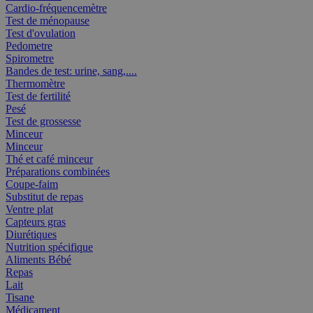
Cardio-fréquencemètre
Test de ménopause
Test d'ovulation
Pedometre
Spirometre
Bandes de test: urine, sang,....
Thermomètre
Test de fertilité
Pesé
Test de grossesse
Minceur
Minceur
Thé et café minceur
Préparations combinées
Coupe-faim
Substitut de repas
Ventre plat
Capteurs gras
Diurétiques
Nutrition spécifique
Aliments Bébé
Repas
Lait
Tisane
Médicament