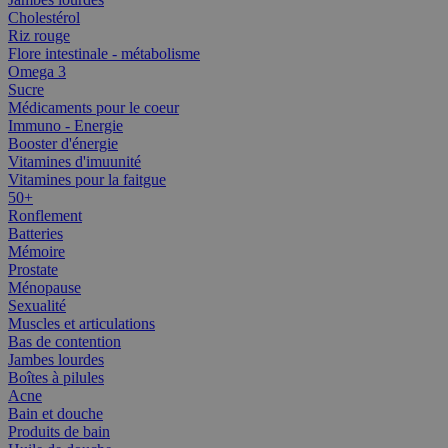
Cholestérol
Riz rouge
Flore intestinale - métabolisme
Omega 3
Sucre
Médicaments pour le coeur
Immuno - Energie
Booster d'énergie
Vitamines d'imuunité
Vitamines pour la faitgue
50+
Ronflement
Batteries
Mémoire
Prostate
Ménopause
Sexualité
Muscles et articulations
Bas de contention
Jambes lourdes
Boîtes à pilules
Acne
Bain et douche
Produits de bain