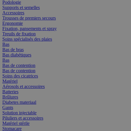
Podologie
Supports et semelles
Accessoires
Trousses de premiers secours
Ergonomie
Fixation, pansements et spray
Treuils de fixation
Soins spécialisés des plaies
Bas
Bas de bras
Bas diabétiques
Bas
Bas de contention
Bas de contention
Soins des cicatrices
Matériel
Aérosols et accessoires
Batteries
Brûlures
Diabetes materiaal
Gants
Solution injectable
Piluliers et accessoires
Matériel stérile
Stomacare