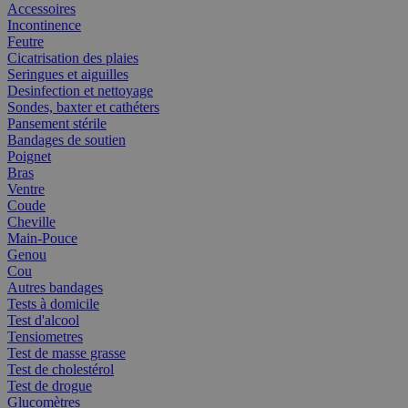
Accessoires
Incontinence
Feutre
Cicatrisation des plaies
Seringues et aiguilles
Desinfection et nettoyage
Sondes, baxter et cathéters
Pansement stérile
Bandages de soutien
Poignet
Bras
Ventre
Coude
Cheville
Main-Pouce
Genou
Cou
Autres bandages
Tests à domicile
Test d'alcool
Tensiometres
Test de masse grasse
Test de cholestérol
Test de drogue
Glucomètres