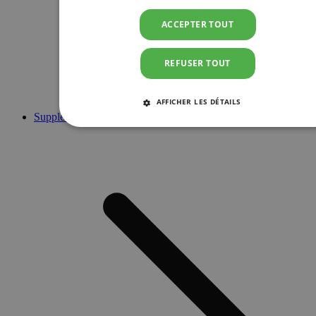
ACCEPTER TOUT
REFUSER TOUT
AFFICHER LES DÉTAILS
Suppléments
STRICTEMENT NÉCESSAIRES
PERFORMANCE
CIBLAGE
FONCTIONNALITÉ
Strictement nécessaires
Performance
Ciblage
Fonctionnalité
Les cookies strictement nécessaires habilitent des