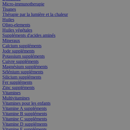
Micro-immunotherapie
Tisanes
Thérapie par la lumière et la chaleur
Huiles
Oligo-elements
Huiles végétales
Suppléments d'acides aminés
Mineraux
Calcium suppléments
Jode suppléments
Potassium suppléments
Cuivre suppléments
Magnésium suppléments
Sélénium suppléments
Silicium suppléments
Fer suppléments
Zinc suppléments
Vitamines
Multivitamines
Vitamines pour les enfants
Vitamine A suppléments
Vitamine B suppléments
Vitamine C suppléments
Vitamine D suppléments
Vitamine E suppléments