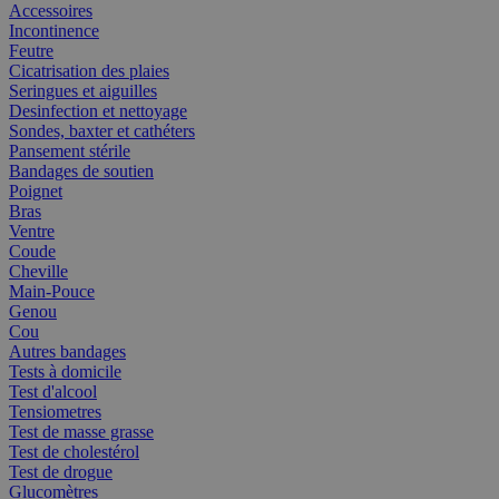
Accessoires
Incontinence
Feutre
Cicatrisation des plaies
Seringues et aiguilles
Desinfection et nettoyage
Sondes, baxter et cathéters
Pansement stérile
Bandages de soutien
Poignet
Bras
Ventre
Coude
Cheville
Main-Pouce
Genou
Cou
Autres bandages
Tests à domicile
Test d'alcool
Tensiometres
Test de masse grasse
Test de cholestérol
Test de drogue
Glucomètres