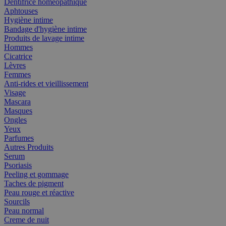
Dentifrice homéopathique
Aphtouses
Hygiène intime
Bandage d'hygiène intime
Produits de lavage intime
Hommes
Cicatrice
Lèvres
Femmes
Anti-rides et vieillissement
Visage
Mascara
Masques
Ongles
Yeux
Parfumes
Autres Produits
Serum
Psoriasis
Peeling et gommage
Taches de pigment
Peau rouge et réactive
Sourcils
Peau normal
Creme de nuit