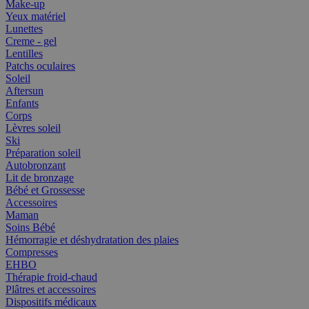
Make-up
Yeux matériel
Lunettes
Creme - gel
Lentilles
Patchs oculaires
Soleil
Aftersun
Enfants
Corps
Lèvres soleil
Ski
Préparation soleil
Autobronzant
Lit de bronzage
Bébé et Grossesse
Accessoires
Maman
Soins Bébé
Hémorragie et déshydratation des plaies
Compresses
EHBO
Thérapie froid-chaud
Plâtres et accessoires
Dispositifs médicaux