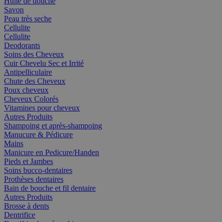
Huile de douche
Savon
Peau très seche
Cellulite
Cellulite
Deodorants
Soins des Cheveux
Cuir Chevelu Sec et Irrité
Antipelliculaire
Chute des Cheveux
Poux cheveux
Cheveux Colorés
Vitamines pour cheveux
Autres Produits
Shampoing et après-shampoing
Manucure & Pédicure
Mains
Manicure en Pedicure/Handen
Pieds et Jambes
Soins bucco-dentaires
Prothèses dentaires
Bain de bouche et fil dentaire
Autres Produits
Brosse à dents
Dentrifice