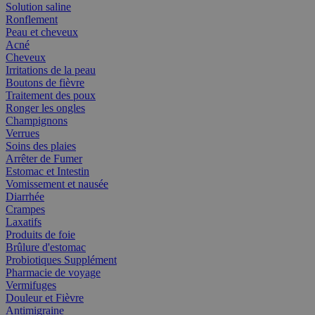
Solution saline
Ronflement
Peau et cheveux
Acné
Cheveux
Irritations de la peau
Boutons de fièvre
Traitement des poux
Ronger les ongles
Champignons
Verrues
Soins des plaies
Arrêter de Fumer
Estomac et Intestin
Vomissement et nausée
Diarrhée
Crampes
Laxatifs
Produits de foie
Brûlure d'estomac
Probiotiques Supplément
Pharmacie de voyage
Vermifuges
Douleur et Fièvre
Antimigraine