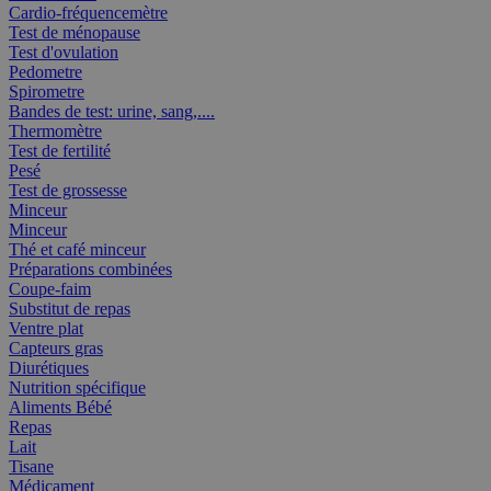
Cardio-fréquencemètre
Test de ménopause
Test d'ovulation
Pedometre
Spirometre
Bandes de test: urine, sang,....
Thermomètre
Test de fertilité
Pesé
Test de grossesse
Minceur
Minceur
Thé et café minceur
Préparations combinées
Coupe-faim
Substitut de repas
Ventre plat
Capteurs gras
Diurétiques
Nutrition spécifique
Aliments Bébé
Repas
Lait
Tisane
Médicament