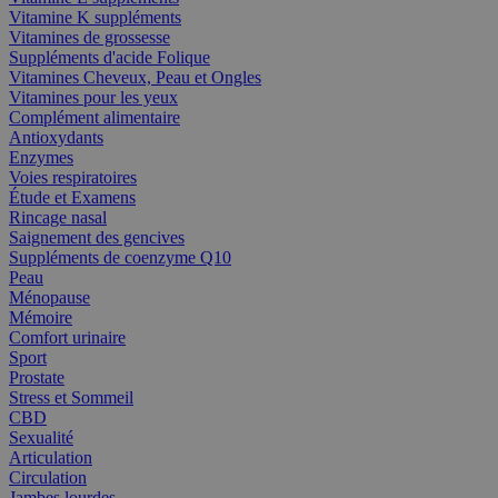
Vitamine K suppléments
Vitamines de grossesse
Suppléments d'acide Folique
Vitamines Cheveux, Peau et Ongles
Vitamines pour les yeux
Complément alimentaire
Antioxydants
Enzymes
Voies respiratoires
Étude et Examens
Rincage nasal
Saignement des gencives
Suppléments de coenzyme Q10
Peau
Ménopause
Mémoire
Comfort urinaire
Sport
Prostate
Stress et Sommeil
CBD
Sexualité
Articulation
Circulation
Jambes lourdes