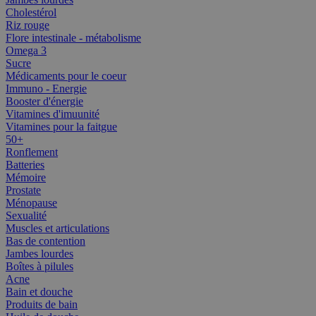
Cholestérol
Riz rouge
Flore intestinale - métabolisme
Omega 3
Sucre
Médicaments pour le coeur
Immuno - Energie
Booster d'énergie
Vitamines d'imuunité
Vitamines pour la faitgue
50+
Ronflement
Batteries
Mémoire
Prostate
Ménopause
Sexualité
Muscles et articulations
Bas de contention
Jambes lourdes
Boîtes à pilules
Acne
Bain et douche
Produits de bain