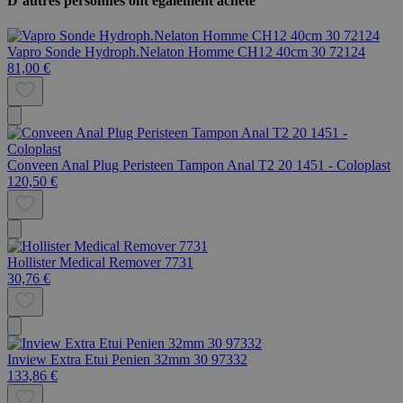
D’autres personnes ont également acheté
Vapro Sonde Hydroph.Nelaton Homme CH12 40cm 30 72124
81,00 €
Conveen Anal Plug Peristeen Tampon Anal T2 20 1451 - Coloplast
120,50 €
Hollister Medical Remover 7731
30,76 €
Inview Extra Etui Penien 32mm 30 97332
133,86 €