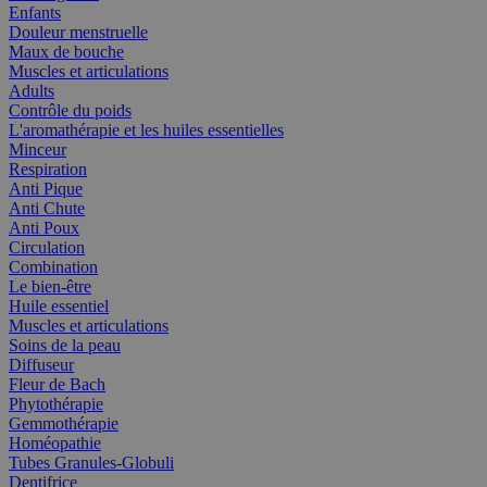
Enfants
Douleur menstruelle
Maux de bouche
Muscles et articulations
Adults
Contrôle du poids
L'aromathérapie et les huiles essentielles
Minceur
Respiration
Anti Pique
Anti Chute
Anti Poux
Circulation
Combination
Le bien-être
Huile essentiel
Muscles et articulations
Soins de la peau
Diffuseur
Fleur de Bach
Phytothérapie
Gemmothérapie
Homéopathie
Tubes Granules-Globuli
Dentifrice