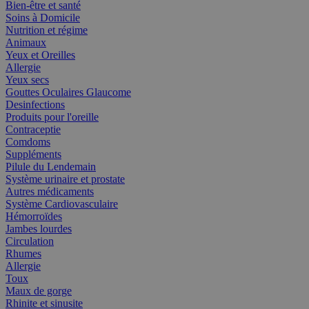
Bien-être et santé
Soins à Domicile
Nutrition et régime
Animaux
Yeux et Oreilles
Allergie
Yeux secs
Gouttes Oculaires Glaucome
Desinfections
Produits pour l'oreille
Contraceptie
Comdoms
Suppléments
Pilule du Lendemain
Système urinaire et prostate
Autres médicaments
Système Cardiovasculaire
Hémorroïdes
Jambes lourdes
Circulation
Rhumes
Allergie
Toux
Maux de gorge
Rhinite et sinusite