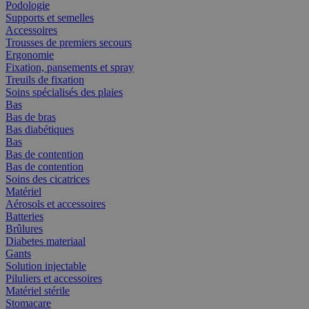
Podologie
Supports et semelles
Accessoires
Trousses de premiers secours
Ergonomie
Fixation, pansements et spray
Treuils de fixation
Soins spécialisés des plaies
Bas
Bas de bras
Bas diabétiques
Bas
Bas de contention
Bas de contention
Soins des cicatrices
Matériel
Aérosols et accessoires
Batteries
Brûlures
Diabetes materiaal
Gants
Solution injectable
Piluliers et accessoires
Matériel stérile
Stomacare