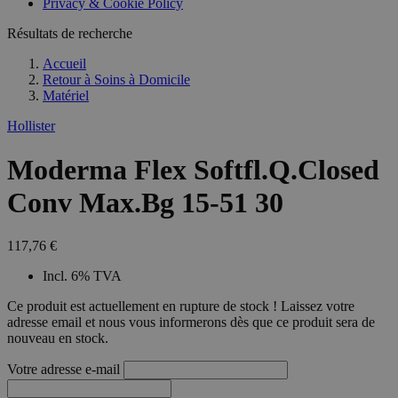
Privacy & Cookie Policy
combineren to
veel versc
gebruikerssess
Microsoft
analytische
Résultats de recherche
waardoor 
doeleinden.
kunnen w
gevolgd.
Accueil
Retour à
Soins à Domicile
Matériel
Hollister
Moderma Flex Softfl.Q.Closed
Conv Max.Bg 15-51 30
117,76 €
Incl. 6% TVA
Ce produit est actuellement en rupture de stock ! Laissez votre
adresse email et nous vous informerons dès que ce produit sera de
nouveau en stock.
Votre adresse e-mail