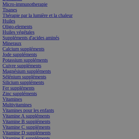
Micro-immunotherapie
Tisanes
Thérapie par la lumière et la chaleur
Huiles
Oligo-elements
Huiles végétales
Suppléments d'acides aminés
Mineraux
Calcium suppléments
Jode suppléments
Potassium suppléments
Cuivre suppléments
Magnésium suppléments
Sélénium suppléments
Silicium suppléments
Fer suppléments
Zinc suppléments
Vitamines
Multivitamines
Vitamines pour les enfants
Vitamine A suppléments
Vitamine B suppléments
Vitamine C suppléments
Vitamine D suppléments
Vitamine E suppléments