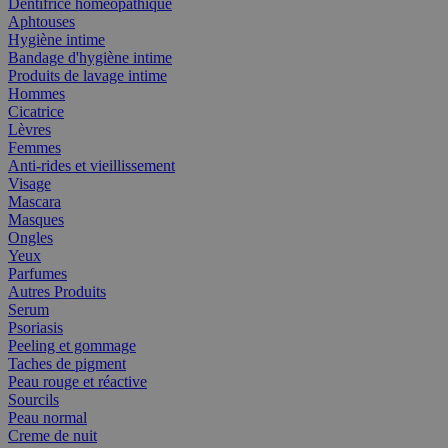
Dentifrice homéopathique
Aphtouses
Hygiène intime
Bandage d'hygiène intime
Produits de lavage intime
Hommes
Cicatrice
Lèvres
Femmes
Anti-rides et vieillissement
Visage
Mascara
Masques
Ongles
Yeux
Parfumes
Autres Produits
Serum
Psoriasis
Peeling et gommage
Taches de pigment
Peau rouge et réactive
Sourcils
Peau normal
Creme de nuit