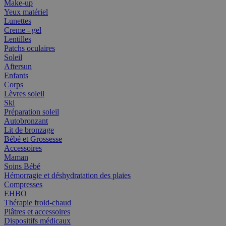
Make-up
Yeux matériel
Lunettes
Creme - gel
Lentilles
Patchs oculaires
Soleil
Aftersun
Enfants
Corps
Lèvres soleil
Ski
Préparation soleil
Autobronzant
Lit de bronzage
Bébé et Grossesse
Accessoires
Maman
Soins Bébé
Hémorragie et déshydratation des plaies
Compresses
EHBO
Thérapie froid-chaud
Plâtres et accessoires
Dispositifs médicaux