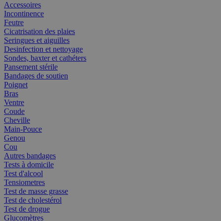
Accessoires
Incontinence
Feutre
Cicatrisation des plaies
Seringues et aiguilles
Desinfection et nettoyage
Sondes, baxter et cathéters
Pansement stérile
Bandages de soutien
Poignet
Bras
Ventre
Coude
Cheville
Main-Pouce
Genou
Cou
Autres bandages
Tests à domicile
Test d'alcool
Tensiometres
Test de masse grasse
Test de cholestérol
Test de drogue
Glucomètres