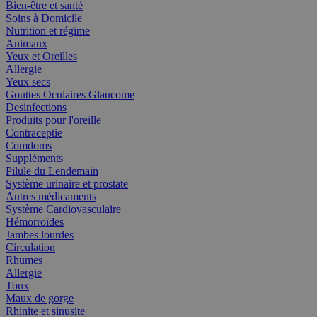
Bien-être et santé
Soins à Domicile
Nutrition et régime
Animaux
Yeux et Oreilles
Allergie
Yeux secs
Gouttes Oculaires Glaucome
Desinfections
Produits pour l'oreille
Contraceptie
Comdoms
Suppléments
Pilule du Lendemain
Système urinaire et prostate
Autres médicaments
Système Cardiovasculaire
Hémorroïdes
Jambes lourdes
Circulation
Rhumes
Allergie
Toux
Maux de gorge
Rhinite et sinusite