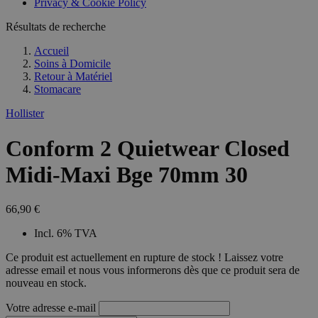
Privacy & Cookie Policy
combineren to
veel versc
gebruikerssess
Microsoft
analytische
Résultats de recherche
waardoor 
doeleinden.
kunnen w
gevolgd.
Accueil
Soins à Domicile
Retour à
Matériel
Stomacare
Hollister
Conform 2 Quietwear Closed
Midi-Maxi Bge 70mm 30
66,90 €
Incl. 6% TVA
Ce produit est actuellement en rupture de stock ! Laissez votre
adresse email et nous vous informerons dès que ce produit sera de
nouveau en stock.
Votre adresse e-mail