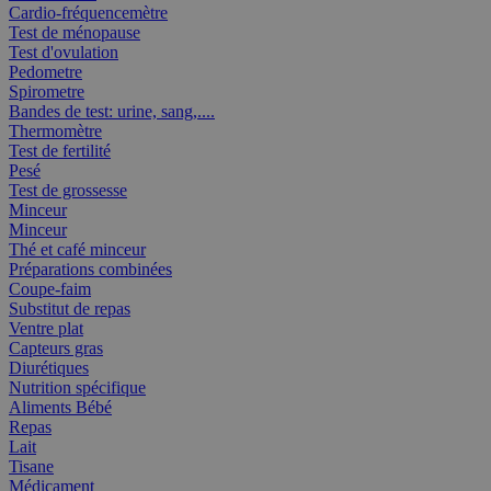
Cardio-fréquencemètre
Test de ménopause
Test d'ovulation
Pedometre
Spirometre
Bandes de test: urine, sang,....
Thermomètre
Test de fertilité
Pesé
Test de grossesse
Minceur
Minceur
Thé et café minceur
Préparations combinées
Coupe-faim
Substitut de repas
Ventre plat
Capteurs gras
Diurétiques
Nutrition spécifique
Aliments Bébé
Repas
Lait
Tisane
Médicament