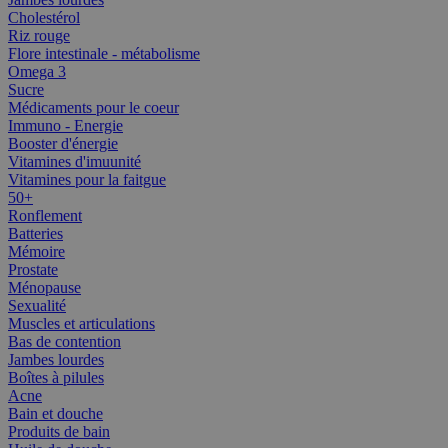
Cholestérol
Riz rouge
Flore intestinale - métabolisme
Omega 3
Sucre
Médicaments pour le coeur
Immuno - Energie
Booster d'énergie
Vitamines d'imuunité
Vitamines pour la faitgue
50+
Ronflement
Batteries
Mémoire
Prostate
Ménopause
Sexualité
Muscles et articulations
Bas de contention
Jambes lourdes
Boîtes à pilules
Acne
Bain et douche
Produits de bain