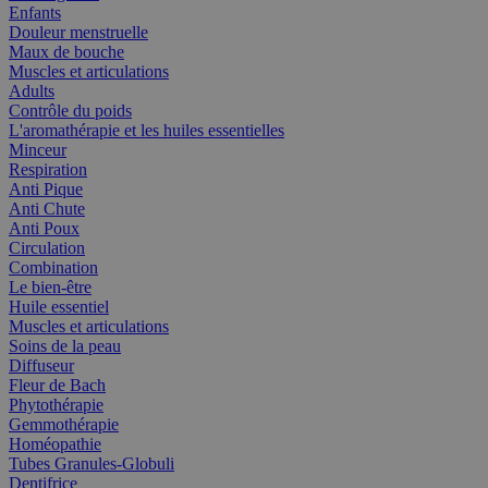
Enfants
Douleur menstruelle
Maux de bouche
Muscles et articulations
Adults
Contrôle du poids
L'aromathérapie et les huiles essentielles
Minceur
Respiration
Anti Pique
Anti Chute
Anti Poux
Circulation
Combination
Le bien-être
Huile essentiel
Muscles et articulations
Soins de la peau
Diffuseur
Fleur de Bach
Phytothérapie
Gemmothérapie
Homéopathie
Tubes Granules-Globuli
Dentifrice