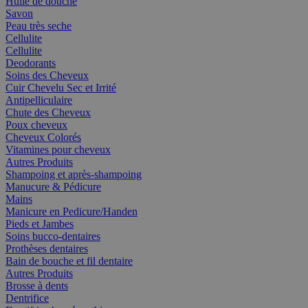
Huile de douche
Savon
Peau très seche
Cellulite
Cellulite
Deodorants
Soins des Cheveux
Cuir Chevelu Sec et Irrité
Antipelliculaire
Chute des Cheveux
Poux cheveux
Cheveux Colorés
Vitamines pour cheveux
Autres Produits
Shampoing et après-shampoing
Manucure & Pédicure
Mains
Manicure en Pedicure/Handen
Pieds et Jambes
Soins bucco-dentaires
Prothèses dentaires
Bain de bouche et fil dentaire
Autres Produits
Brosse à dents
Dentrifice