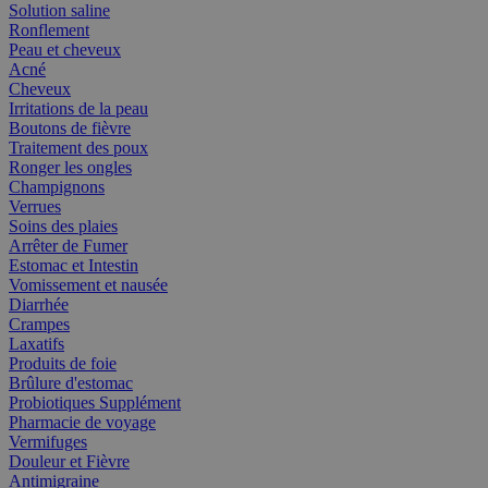
Solution saline
Ronflement
Peau et cheveux
Acné
Cheveux
Irritations de la peau
Boutons de fièvre
Traitement des poux
Ronger les ongles
Champignons
Verrues
Soins des plaies
Arrêter de Fumer
Estomac et Intestin
Vomissement et nausée
Diarrhée
Crampes
Laxatifs
Produits de foie
Brûlure d'estomac
Probiotiques Supplément
Pharmacie de voyage
Vermifuges
Douleur et Fièvre
Antimigraine