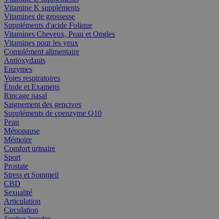
Vitamine K suppléments
Vitamines de grossesse
Suppléments d'acide Folique
Vitamines Cheveux, Peau et Ongles
Vitamines pour les yeux
Complément alimentaire
Antioxydants
Enzymes
Voies respiratoires
Étude et Examens
Rincage nasal
Saignement des gencives
Suppléments de coenzyme Q10
Peau
Ménopause
Mémoire
Comfort urinaire
Sport
Prostate
Stress et Sommeil
CBD
Sexualité
Articulation
Circulation
Jambes lourdes