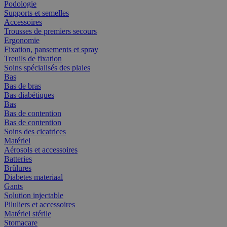
Podologie
Supports et semelles
Accessoires
Trousses de premiers secours
Ergonomie
Fixation, pansements et spray
Treuils de fixation
Soins spécialisés des plaies
Bas
Bas de bras
Bas diabétiques
Bas
Bas de contention
Bas de contention
Soins des cicatrices
Matériel
Aérosols et accessoires
Batteries
Brûlures
Diabetes materiaal
Gants
Solution injectable
Piluliers et accessoires
Matériel stérile
Stomacare