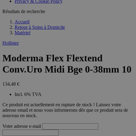
Privacy & Cookie Policy
combineren to
veel versc
gebruikerssess
Microsoft
analytische
Résultats de recherche
waardoor 
doeleinden.
kunnen w
gevolgd.
Accueil
Retour à
Soins à Domicile
Matériel
Hollister
Moderma Flex Flextend
Conv.Uro Midi Bge 0-38mm 10
134,48 €
Incl. 6% TVA
Ce produit est actuellement en rupture de stock ! Laissez votre
adresse email et nous vous informerons dès que ce produit sera de
nouveau en stock.
Votre adresse e-mail