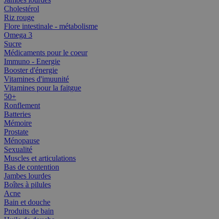
Cholestérol
Riz rouge
Flore intestinale - métabolisme
Omega 3
Sucre
Médicaments pour le coeur
Immuno - Energie
Booster d'énergie
Vitamines d'imuunité
Vitamines pour la faitgue
50+
Ronflement
Batteries
Mémoire
Prostate
Ménopause
Sexualité
Muscles et articulations
Bas de contention
Jambes lourdes
Boîtes à pilules
Acne
Bain et douche
Produits de bain