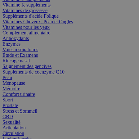
Vitamine K suppléments
Vitamines de grossesse
Suppléments d'acide Folique
Vitamines Cheveux, Peau et Ongles
Vitamines pour les yeux
Complément alimentaire
Antioxydants
Enzymes
Voies respiratoires
Étude et Examens
Rincage nasal
Saignement des gencives
Suppléments de coenzyme Q10
Peau
Ménopause
Mémoire
Comfort urinaire
Sport
Prostate
Stress et Sommeil
CBD
Sexualité
Articulation
Circulation
Jambes lourdes