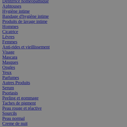
Dentifrice homéopathique
Aphtouses
Hygiène intime
Bandage d'hygiène intime
Produits de lavage intime
Hommes
Cicatrice
Lèvres
Femmes
Anti-rides et vieillissement
Visage
Mascara
Masques
Ongles
Yeux
Parfumes
Autres Produits
Serum
Psoriasis
Peeling et gommage
Taches de pigment
Peau rouge et réactive
Sourcils
Peau normal
Creme de nuit