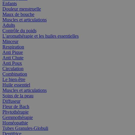
Enfants
Douleur menstruelle
Maux de bouche
Muscles et articulations
Adults
Contrôle du poids
L'aromathérapie et les huiles essentielles
Minceur
Respiration
Anti Pique
Anti Chute
Anti Poux
Circulation
Combination
Le bien-être
Huile essentiel
Muscles et articulations
Soins de la peau
Diffuseur
Fleur de Bach
Phytothérapie
Gemmothérapie
Homéopathie
Tubes Granules-Globuli
Dentifrice