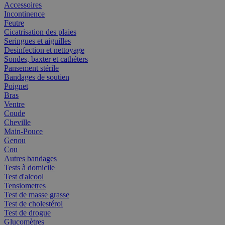
Accessoires
Incontinence
Feutre
Cicatrisation des plaies
Seringues et aiguilles
Desinfection et nettoyage
Sondes, baxter et cathéters
Pansement stérile
Bandages de soutien
Poignet
Bras
Ventre
Coude
Cheville
Main-Pouce
Genou
Cou
Autres bandages
Tests à domicile
Test d'alcool
Tensiometres
Test de masse grasse
Test de cholestérol
Test de drogue
Glucomètres