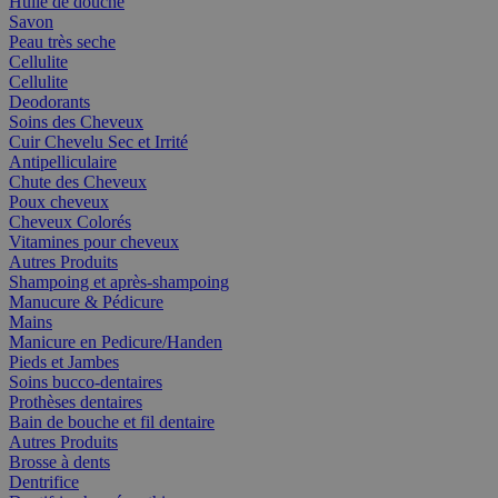
Huile de douche
Savon
Peau très seche
Cellulite
Cellulite
Deodorants
Soins des Cheveux
Cuir Chevelu Sec et Irrité
Antipelliculaire
Chute des Cheveux
Poux cheveux
Cheveux Colorés
Vitamines pour cheveux
Autres Produits
Shampoing et après-shampoing
Manucure & Pédicure
Mains
Manicure en Pedicure/Handen
Pieds et Jambes
Soins bucco-dentaires
Prothèses dentaires
Bain de bouche et fil dentaire
Autres Produits
Brosse à dents
Dentrifice