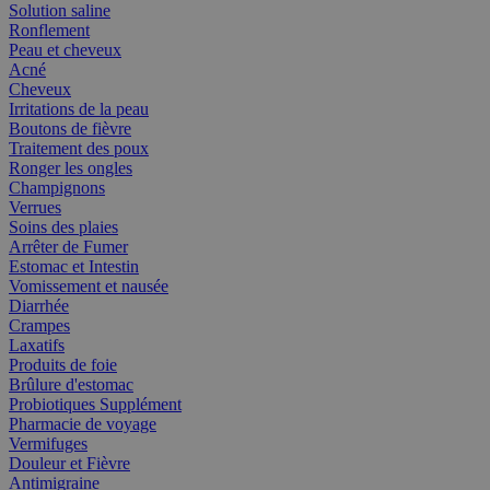
Solution saline
Ronflement
Peau et cheveux
Acné
Cheveux
Irritations de la peau
Boutons de fièvre
Traitement des poux
Ronger les ongles
Champignons
Verrues
Soins des plaies
Arrêter de Fumer
Estomac et Intestin
Vomissement et nausée
Diarrhée
Crampes
Laxatifs
Produits de foie
Brûlure d'estomac
Probiotiques Supplément
Pharmacie de voyage
Vermifuges
Douleur et Fièvre
Antimigraine