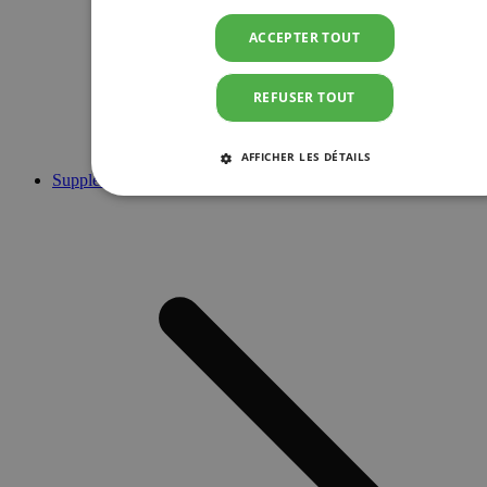
ACCEPTER TOUT
REFUSER TOUT
AFFICHER LES DÉTAILS
Suppléments
STRICTEMENT NÉCESSAIRES
PERFORMANCE
CIBLAGE
FONCTIONNALITÉ
Strictement nécessaires
Performance
Ciblage
Fonctionnalité
Les cookies strictement nécessaires habilitent des