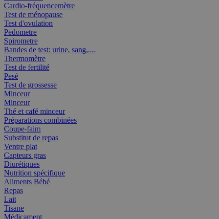
Cardio-fréquencemètre
Test de ménopause
Test d'ovulation
Pedometre
Spirometre
Bandes de test: urine, sang,....
Thermomètre
Test de fertilité
Pesé
Test de grossesse
Minceur
Minceur
Thé et café minceur
Préparations combinées
Coupe-faim
Substitut de repas
Ventre plat
Capteurs gras
Diurétiques
Nutrition spécifique
Aliments Bébé
Repas
Lait
Tisane
Médicament