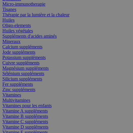
Micro-immunotherapie
Tisanes
Thérapie par la lumière et la chaleur
Huiles
Oligo-elements
Huiles végétales
Suppléments d'acides aminés
Mineraux
Calcium suppléments
Jode suppléments
Potassium suppléments
Cuivre suppléments
Magnésium suppléments
Sélénium suppléments
Silicium suppléments
Fer suppléments
Zinc suppléments
Vitamines
Multivitamines
Vitamines pour les enfants
Vitamine A suppléments
Vitamine B suppléments
Vitamine C suppléments
Vitamine D suppléments
Vitamine E suppléments