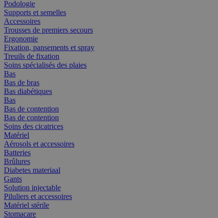
Podologie
Supports et semelles
Accessoires
Trousses de premiers secours
Ergonomie
Fixation, pansements et spray
Treuils de fixation
Soins spécialisés des plaies
Bas
Bas de bras
Bas diabétiques
Bas
Bas de contention
Bas de contention
Soins des cicatrices
Matériel
Aérosols et accessoires
Batteries
Brûlures
Diabetes materiaal
Gants
Solution injectable
Piluliers et accessoires
Matériel stérile
Stomacare