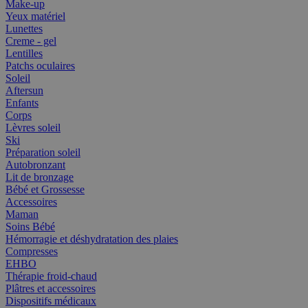
Make-up
Yeux matériel
Lunettes
Creme - gel
Lentilles
Patchs oculaires
Soleil
Aftersun
Enfants
Corps
Lèvres soleil
Ski
Préparation soleil
Autobronzant
Lit de bronzage
Bébé et Grossesse
Accessoires
Maman
Soins Bébé
Hémorragie et déshydratation des plaies
Compresses
EHBO
Thérapie froid-chaud
Plâtres et accessoires
Dispositifs médicaux