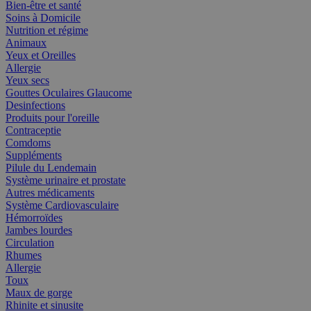
Bien-être et santé
Soins à Domicile
Nutrition et régime
Animaux
Yeux et Oreilles
Allergie
Yeux secs
Gouttes Oculaires Glaucome
Desinfections
Produits pour l'oreille
Contraceptie
Comdoms
Suppléments
Pilule du Lendemain
Système urinaire et prostate
Autres médicaments
Système Cardiovasculaire
Hémorroïdes
Jambes lourdes
Circulation
Rhumes
Allergie
Toux
Maux de gorge
Rhinite et sinusite