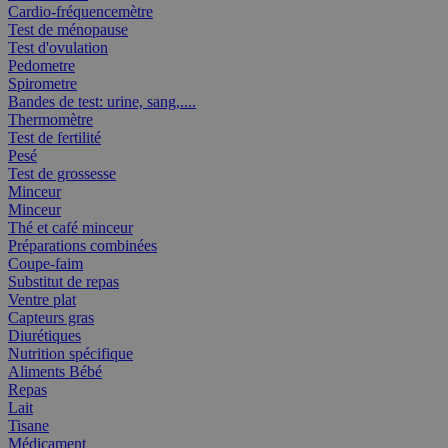
Cardio-fréquencemètre
Test de ménopause
Test d'ovulation
Pedometre
Spirometre
Bandes de test: urine, sang,....
Thermomètre
Test de fertilité
Pesé
Test de grossesse
Minceur
Minceur
Thé et café minceur
Préparations combinées
Coupe-faim
Substitut de repas
Ventre plat
Capteurs gras
Diurétiques
Nutrition spécifique
Aliments Bébé
Repas
Lait
Tisane
Médicament