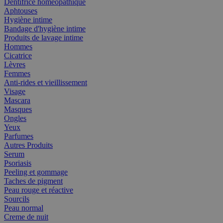
Dentifrice homéopathique
Aphtouses
Hygiène intime
Bandage d'hygiène intime
Produits de lavage intime
Hommes
Cicatrice
Lèvres
Femmes
Anti-rides et vieillissement
Visage
Mascara
Masques
Ongles
Yeux
Parfumes
Autres Produits
Serum
Psoriasis
Peeling et gommage
Taches de pigment
Peau rouge et réactive
Sourcils
Peau normal
Creme de nuit