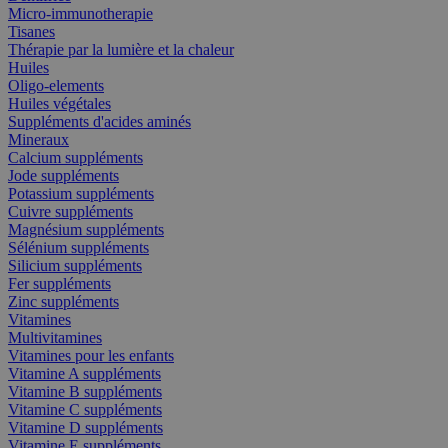
Micro-immunotherapie
Tisanes
Thérapie par la lumière et la chaleur
Huiles
Oligo-elements
Huiles végétales
Suppléments d'acides aminés
Mineraux
Calcium suppléments
Jode suppléments
Potassium suppléments
Cuivre suppléments
Magnésium suppléments
Sélénium suppléments
Silicium suppléments
Fer suppléments
Zinc suppléments
Vitamines
Multivitamines
Vitamines pour les enfants
Vitamine A suppléments
Vitamine B suppléments
Vitamine C suppléments
Vitamine D suppléments
Vitamine E suppléments