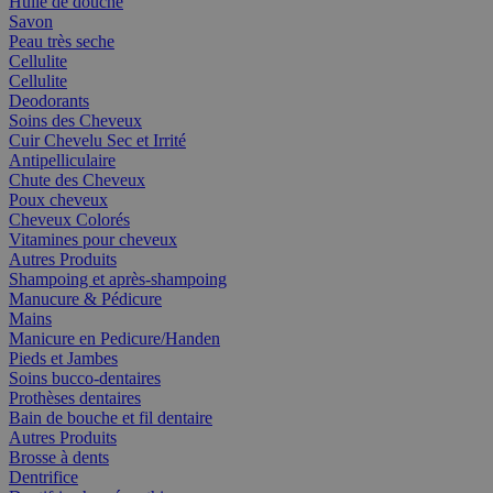
Huile de douche
Savon
Peau très seche
Cellulite
Cellulite
Deodorants
Soins des Cheveux
Cuir Chevelu Sec et Irrité
Antipelliculaire
Chute des Cheveux
Poux cheveux
Cheveux Colorés
Vitamines pour cheveux
Autres Produits
Shampoing et après-shampoing
Manucure & Pédicure
Mains
Manicure en Pedicure/Handen
Pieds et Jambes
Soins bucco-dentaires
Prothèses dentaires
Bain de bouche et fil dentaire
Autres Produits
Brosse à dents
Dentrifice