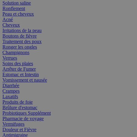
Solution saline
Ronflement
Peau et cheveux
Acné
Cheveux
Irritations de la peau
Boutons de fièvre
Traitement des poux
Ronger les ongles
Champignons
Verrues
Soins des plaies
Arrêter de Fumer
Estomac et Intestin
Vomissement et nausée
Diarrhée
Crampes
Laxatifs
Produits de foie
Brûlure d'estomac
Probiotiques Supplément
Pharmacie de voyage
Vermifuges
Douleur et Fièvre
Antimigraine