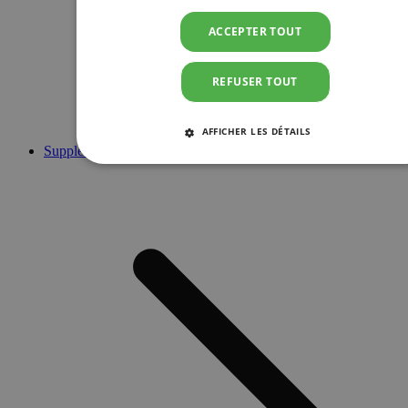
ACCEPTER TOUT
REFUSER TOUT
AFFICHER LES DÉTAILS
Suppléments
STRICTEMENT NÉCESSAIRES
PERFORMANCE
CIBLAGE
FONCTIONNALITÉ
Strictement nécessaires
Performance
Ciblage
Fonctionnalité
Les cookies strictement nécessaires habilitent des