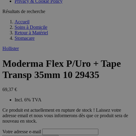
Privacy & Cookie Policy
combineren to
veel versc
gebruikerssess
Microsoft
analytische
Résultats de recherche
waardoor 
doeleinden.
kunnen w
gevolgd.
Accueil
Soins à Domicile
Retour à
Matériel
Stomacare
Hollister
Moderma Flex P/Uro + Tape
Transp 35mm 10 29435
69,37 €
Incl. 6% TVA
Ce produit est actuellement en rupture de stock ! Laissez votre
adresse email et nous vous informerons dès que ce produit sera de
nouveau en stock.
Votre adresse e-mail