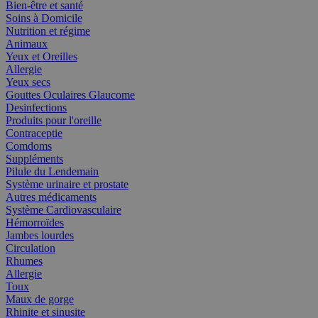
Bien-être et santé
Soins à Domicile
Nutrition et régime
Animaux
Yeux et Oreilles
Allergie
Yeux secs
Gouttes Oculaires Glaucome
Desinfections
Produits pour l'oreille
Contraceptie
Comdoms
Suppléments
Pilule du Lendemain
Système urinaire et prostate
Autres médicaments
Système Cardiovasculaire
Hémorroïdes
Jambes lourdes
Circulation
Rhumes
Allergie
Toux
Maux de gorge
Rhinite et sinusite