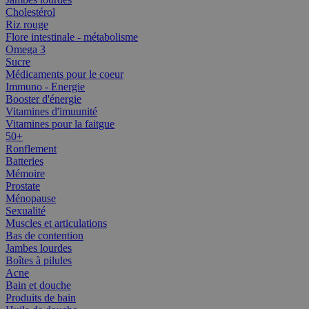
Cholestérol
Riz rouge
Flore intestinale - métabolisme
Omega 3
Sucre
Médicaments pour le coeur
Immuno - Energie
Booster d'énergie
Vitamines d'imuunité
Vitamines pour la faitgue
50+
Ronflement
Batteries
Mémoire
Prostate
Ménopause
Sexualité
Muscles et articulations
Bas de contention
Jambes lourdes
Boîtes à pilules
Acne
Bain et douche
Produits de bain