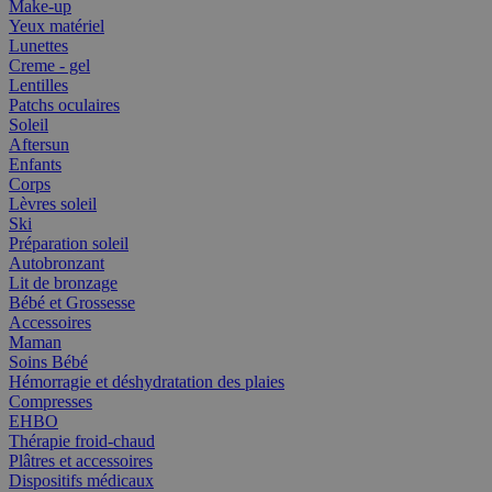
Make-up
Yeux matériel
Lunettes
Creme - gel
Lentilles
Patchs oculaires
Soleil
Aftersun
Enfants
Corps
Lèvres soleil
Ski
Préparation soleil
Autobronzant
Lit de bronzage
Bébé et Grossesse
Accessoires
Maman
Soins Bébé
Hémorragie et déshydratation des plaies
Compresses
EHBO
Thérapie froid-chaud
Plâtres et accessoires
Dispositifs médicaux