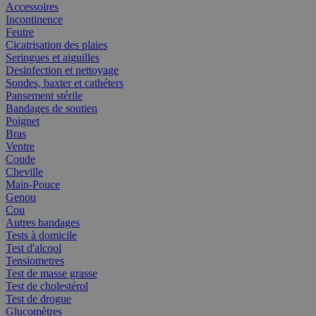
Accessoires
Incontinence
Feutre
Cicatrisation des plaies
Seringues et aiguilles
Desinfection et nettoyage
Sondes, baxter et cathéters
Pansement stérile
Bandages de soutien
Poignet
Bras
Ventre
Coude
Cheville
Main-Pouce
Genou
Cou
Autres bandages
Tests à domicile
Test d'alcool
Tensiometres
Test de masse grasse
Test de cholestérol
Test de drogue
Glucomètres