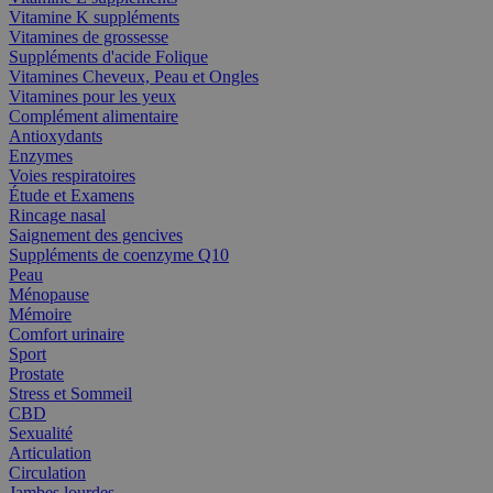
Vitamine K suppléments
Vitamines de grossesse
Suppléments d'acide Folique
Vitamines Cheveux, Peau et Ongles
Vitamines pour les yeux
Complément alimentaire
Antioxydants
Enzymes
Voies respiratoires
Étude et Examens
Rincage nasal
Saignement des gencives
Suppléments de coenzyme Q10
Peau
Ménopause
Mémoire
Comfort urinaire
Sport
Prostate
Stress et Sommeil
CBD
Sexualité
Articulation
Circulation
Jambes lourdes