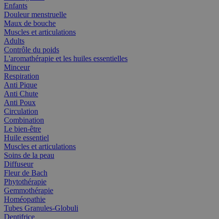
Enfants
Douleur menstruelle
Maux de bouche
Muscles et articulations
Adults
Contrôle du poids
L'aromathérapie et les huiles essentielles
Minceur
Respiration
Anti Pique
Anti Chute
Anti Poux
Circulation
Combination
Le bien-être
Huile essentiel
Muscles et articulations
Soins de la peau
Diffuseur
Fleur de Bach
Phytothérapie
Gemmothérapie
Homéopathie
Tubes Granules-Globuli
Dentifrice