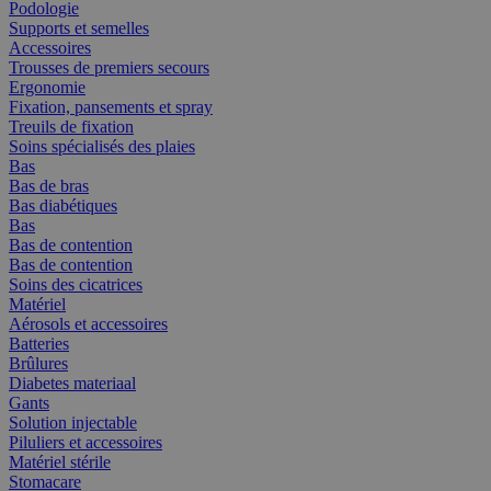
Podologie
Supports et semelles
Accessoires
Trousses de premiers secours
Ergonomie
Fixation, pansements et spray
Treuils de fixation
Soins spécialisés des plaies
Bas
Bas de bras
Bas diabétiques
Bas
Bas de contention
Bas de contention
Soins des cicatrices
Matériel
Aérosols et accessoires
Batteries
Brûlures
Diabetes materiaal
Gants
Solution injectable
Piluliers et accessoires
Matériel stérile
Stomacare