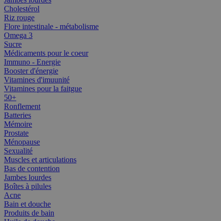
Cholestérol
Riz rouge
Flore intestinale - métabolisme
Omega 3
Sucre
Médicaments pour le coeur
Immuno - Energie
Booster d'énergie
Vitamines d'imuunité
Vitamines pour la faitgue
50+
Ronflement
Batteries
Mémoire
Prostate
Ménopause
Sexualité
Muscles et articulations
Bas de contention
Jambes lourdes
Boîtes à pilules
Acne
Bain et douche
Produits de bain