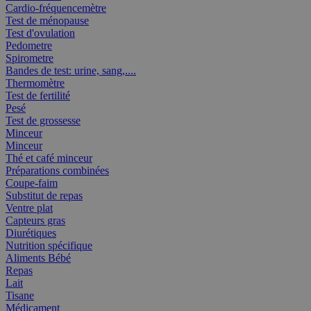
Cardio-fréquencemètre
Test de ménopause
Test d'ovulation
Pedometre
Spirometre
Bandes de test: urine, sang,....
Thermomètre
Test de fertilité
Pesé
Test de grossesse
Minceur
Minceur
Thé et café minceur
Préparations combinées
Coupe-faim
Substitut de repas
Ventre plat
Capteurs gras
Diurétiques
Nutrition spécifique
Aliments Bébé
Repas
Lait
Tisane
Médicament