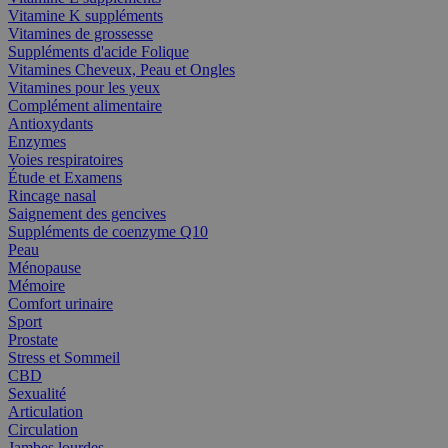
Vitamine K suppléments
Vitamines de grossesse
Suppléments d'acide Folique
Vitamines Cheveux, Peau et Ongles
Vitamines pour les yeux
Complément alimentaire
Antioxydants
Enzymes
Voies respiratoires
Étude et Examens
Rincage nasal
Saignement des gencives
Suppléments de coenzyme Q10
Peau
Ménopause
Mémoire
Comfort urinaire
Sport
Prostate
Stress et Sommeil
CBD
Sexualité
Articulation
Circulation
Jambes lourdes