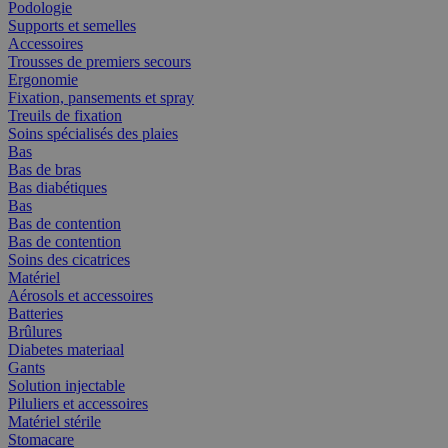
Podologie
Supports et semelles
Accessoires
Trousses de premiers secours
Ergonomie
Fixation, pansements et spray
Treuils de fixation
Soins spécialisés des plaies
Bas
Bas de bras
Bas diabétiques
Bas
Bas de contention
Bas de contention
Soins des cicatrices
Matériel
Aérosols et accessoires
Batteries
Brûlures
Diabetes materiaal
Gants
Solution injectable
Piluliers et accessoires
Matériel stérile
Stomacare