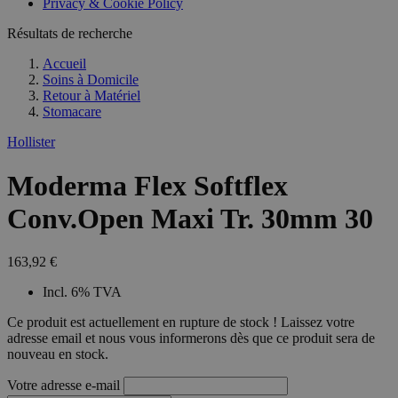
Privacy & Cookie Policy
combineren to
veel versc
gebruikerssess
Microsoft
analytische
Résultats de recherche
waardoor 
doeleinden.
kunnen w
gevolgd.
Accueil
Soins à Domicile
Retour à
Matériel
Stomacare
Hollister
Moderma Flex Softflex
Conv.Open Maxi Tr. 30mm 30
163,92 €
Incl. 6% TVA
Ce produit est actuellement en rupture de stock ! Laissez votre
adresse email et nous vous informerons dès que ce produit sera de
nouveau en stock.
Votre adresse e-mail