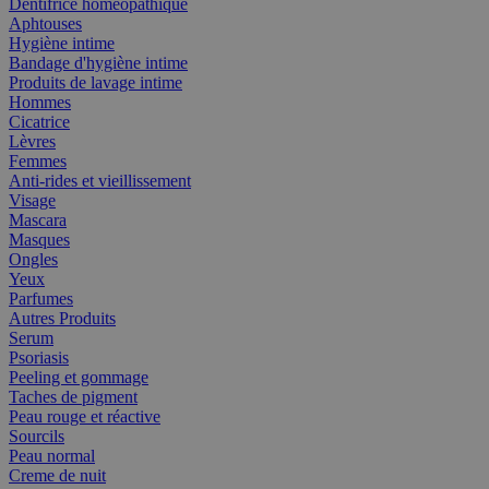
Dentifrice homéopathique
Aphtouses
Hygiène intime
Bandage d'hygiène intime
Produits de lavage intime
Hommes
Cicatrice
Lèvres
Femmes
Anti-rides et vieillissement
Visage
Mascara
Masques
Ongles
Yeux
Parfumes
Autres Produits
Serum
Psoriasis
Peeling et gommage
Taches de pigment
Peau rouge et réactive
Sourcils
Peau normal
Creme de nuit