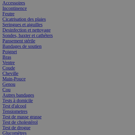
Accessoires
Incontinence
Feutre
Cicatrisation des plaies
Seringues et aiguilles
Desinfection et nettoyage
Sondes, baxter et cathéters
Pansement stérile
Bandages de soutien
Poignet
Bras
Ventre
Coude
Cheville
Main-Pouce
Genou
Cou
Autres bandages
Tests à domicile
Test d'alcool
Tensiometres
Test de masse grasse
Test de cholestérol
Test de drogue
Glucomètres