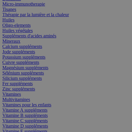
Micro-immunotherapie
Tisanes
Thérapie par la lumière et la chaleur
Huiles
Oligo-elements
Huiles végétales
Suppléments d'acides aminés
Mineraux
Calcium suppléments
Jode suppléments
Potassium suppléments
Cuivre suppléments
Magnésium suppléments
Sélénium suppléments
Silicium suppléments
Fer suppléments
Zinc suppléments
Vitamines
Multivitamines
Vitamines pour les enfants
Vitamine A suppléments
Vitamine B suppléments
Vitamine C suppléments
Vitamine D suppléments
Vitamine E suppléments