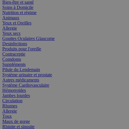
Bien-être et santé
Soins à Domicile
Nutrition et régime
Animaux
Yeux et Oreilles
Allergie
Yeux secs
Gouttes Oculaires Glaucome
Desinfections
Produits pour l'oreille
Contraceptie
Comdoms
Suppléments
Pilule du Lendemain
Système urinaire et prostate
Autres médicaments
Système Cardiovasculaire
Hémorroïdes
Jambes lourdes
Circulation
Rhumes
Allergie
Toux
Maux de gorge
Rhinite et sinusite