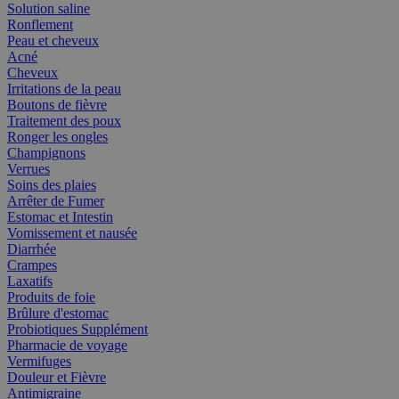
Solution saline
Ronflement
Peau et cheveux
Acné
Cheveux
Irritations de la peau
Boutons de fièvre
Traitement des poux
Ronger les ongles
Champignons
Verrues
Soins des plaies
Arrêter de Fumer
Estomac et Intestin
Vomissement et nausée
Diarrhée
Crampes
Laxatifs
Produits de foie
Brûlure d'estomac
Probiotiques Supplément
Pharmacie de voyage
Vermifuges
Douleur et Fièvre
Antimigraine