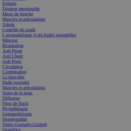
Enfants
Douleur menstruelle
Maux de bouche
Muscles et articulations
Adults
Contrôle du poids
L'aromathérapie et les huiles essentielles
Minceur
Respiration
Anti Pique
Anti Chute
Anti Poux
Circulation
Combination
Le bien-être
Huile essentiel
Muscles et articulations
Soins de la peau
Diffuseur
Fleur de Bach
Phytothérapie
Gemmothérapie
Homéopathie
Tubes Granules-Globuli
Dentifrice