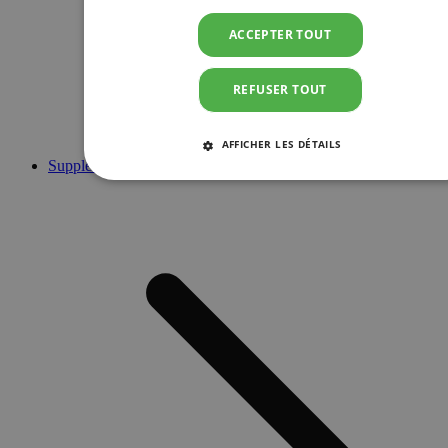
ACCEPTER TOUT
REFUSER TOUT
AFFICHER LES DÉTAILS
Suppléments
STRICTEMENT NÉCESSAIRES
PERFORMANCE
CIBLAGE
FONCTIONNALITÉ
Strictement nécessaires
Performance
Ciblage
Fonctionnalité
Les cookies strictement nécessaires habilitent des