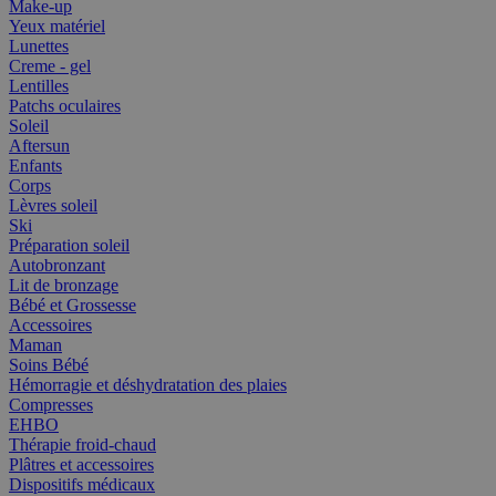
Make-up
Yeux matériel
Lunettes
Creme - gel
Lentilles
Patchs oculaires
Soleil
Aftersun
Enfants
Corps
Lèvres soleil
Ski
Préparation soleil
Autobronzant
Lit de bronzage
Bébé et Grossesse
Accessoires
Maman
Soins Bébé
Hémorragie et déshydratation des plaies
Compresses
EHBO
Thérapie froid-chaud
Plâtres et accessoires
Dispositifs médicaux