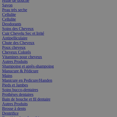
Huile de douche
Savon
Peau très seche
Cellulite
Cellulite
Deodorants
Soins des Cheveux
Cuir Chevelu Sec et Irrité
Antipelliculaire
Chute des Cheveux
Poux cheveux
Cheveux Colorés
Vitamines pour cheveux
Autres Produits
Shampoing et après-shampoing
Manucure & Pédicure
Mains
Manicure en Pedicure/Handen
Pieds et Jambes
Soins bucco-dentaires
Prothèses dentaires
Bain de bouche et fil dentaire
Autres Produits
Brosse à dents
Dentrifice