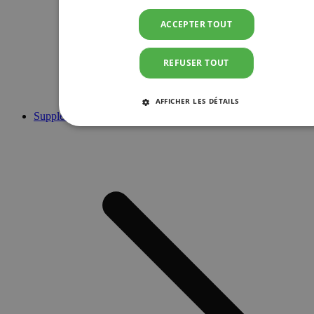
ACCEPTER TOUT
REFUSER TOUT
AFFICHER LES DÉTAILS
Suppléments
STRICTEMENT NÉCESSAIRES
PERFORMANCE
CIBLAGE
FONCTIONNALITÉ
Strictement nécessaires
Performance
Ciblage
Fonctionnalité
Les cookies strictement nécessaires habilitent des