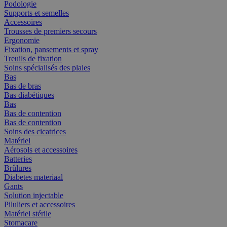
Podologie
Supports et semelles
Accessoires
Trousses de premiers secours
Ergonomie
Fixation, pansements et spray
Treuils de fixation
Soins spécialisés des plaies
Bas
Bas de bras
Bas diabétiques
Bas
Bas de contention
Bas de contention
Soins des cicatrices
Matériel
Aérosols et accessoires
Batteries
Brûlures
Diabetes materiaal
Gants
Solution injectable
Piluliers et accessoires
Matériel stérile
Stomacare