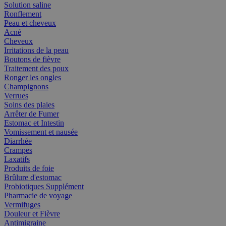
Solution saline
Ronflement
Peau et cheveux
Acné
Cheveux
Irritations de la peau
Boutons de fièvre
Traitement des poux
Ronger les ongles
Champignons
Verrues
Soins des plaies
Arrêter de Fumer
Estomac et Intestin
Vomissement et nausée
Diarrhée
Crampes
Laxatifs
Produits de foie
Brûlure d'estomac
Probiotiques Supplément
Pharmacie de voyage
Vermifuges
Douleur et Fièvre
Antimigraine