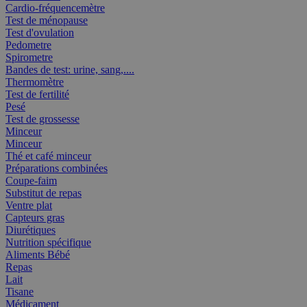
Cardio-fréquencemètre
Test de ménopause
Test d'ovulation
Pedometre
Spirometre
Bandes de test: urine, sang,....
Thermomètre
Test de fertilité
Pesé
Test de grossesse
Minceur
Minceur
Thé et café minceur
Préparations combinées
Coupe-faim
Substitut de repas
Ventre plat
Capteurs gras
Diurétiques
Nutrition spécifique
Aliments Bébé
Repas
Lait
Tisane
Médicament