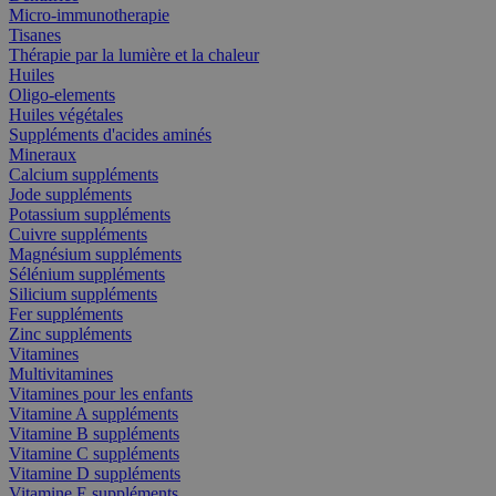
Micro-immunotherapie
Tisanes
Thérapie par la lumière et la chaleur
Huiles
Oligo-elements
Huiles végétales
Suppléments d'acides aminés
Mineraux
Calcium suppléments
Jode suppléments
Potassium suppléments
Cuivre suppléments
Magnésium suppléments
Sélénium suppléments
Silicium suppléments
Fer suppléments
Zinc suppléments
Vitamines
Multivitamines
Vitamines pour les enfants
Vitamine A suppléments
Vitamine B suppléments
Vitamine C suppléments
Vitamine D suppléments
Vitamine E suppléments