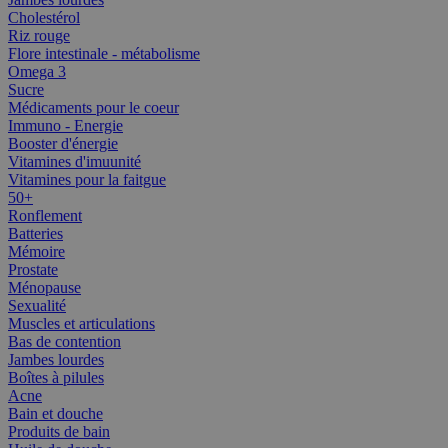
Cholestérol
Riz rouge
Flore intestinale - métabolisme
Omega 3
Sucre
Médicaments pour le coeur
Immuno - Energie
Booster d'énergie
Vitamines d'imuunité
Vitamines pour la faitgue
50+
Ronflement
Batteries
Mémoire
Prostate
Ménopause
Sexualité
Muscles et articulations
Bas de contention
Jambes lourdes
Boîtes à pilules
Acne
Bain et douche
Produits de bain