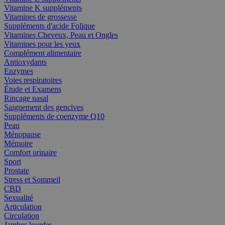
Vitamine K suppléments
Vitamines de grossesse
Suppléments d'acide Folique
Vitamines Cheveux, Peau et Ongles
Vitamines pour les yeux
Complément alimentaire
Antioxydants
Enzymes
Voies respiratoires
Étude et Examens
Rincage nasal
Saignement des gencives
Suppléments de coenzyme Q10
Peau
Ménopause
Mémoire
Comfort urinaire
Sport
Prostate
Stress et Sommeil
CBD
Sexualité
Articulation
Circulation
Jambes lourdes