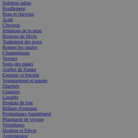
Solution saline
Ronflement
Peau et cheveux
Acné
Cheveux
Irritations de la peau
Boutons de fièvre
Traitement des poux
Ronger les ongles
Champignons
Verrues
Soins des plaies
Arrêter de Fumer
Estomac et Intestin
Vomissement et nausée
Diarrhée
Crampes
Laxatifs
Produits de foie
Brûlure d'estomac
Probiotiques Supplément
Pharmacie de voyage
Vermifuges
Douleur et Fièvre
Antimigraine