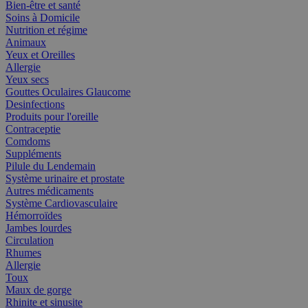
Bien-être et santé
Soins à Domicile
Nutrition et régime
Animaux
Yeux et Oreilles
Allergie
Yeux secs
Gouttes Oculaires Glaucome
Desinfections
Produits pour l'oreille
Contraceptie
Comdoms
Suppléments
Pilule du Lendemain
Système urinaire et prostate
Autres médicaments
Système Cardiovasculaire
Hémorroïdes
Jambes lourdes
Circulation
Rhumes
Allergie
Toux
Maux de gorge
Rhinite et sinusite