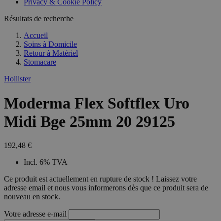
Privacy & Cookie Policy
combineren to
veel versc
gebruikerssess
Microsoft
analytische
Résultats de recherche
waardoor 
doeleinden.
kunnen w
gevolgd.
Accueil
Soins à Domicile
Retour à
Matériel
Stomacare
Hollister
Moderma Flex Softflex Uro
Midi Bge 25mm 20 29125
192,48 €
Incl. 6% TVA
Ce produit est actuellement en rupture de stock ! Laissez votre
adresse email et nous vous informerons dès que ce produit sera de
nouveau en stock.
Votre adresse e-mail