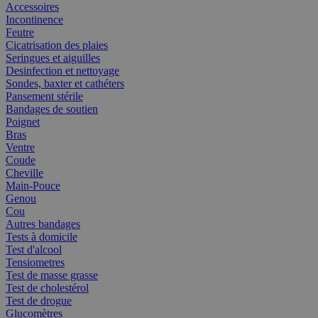
Accessoires
Incontinence
Feutre
Cicatrisation des plaies
Seringues et aiguilles
Desinfection et nettoyage
Sondes, baxter et cathéters
Pansement stérile
Bandages de soutien
Poignet
Bras
Ventre
Coude
Cheville
Main-Pouce
Genou
Cou
Autres bandages
Tests à domicile
Test d'alcool
Tensiometres
Test de masse grasse
Test de cholestérol
Test de drogue
Glucomètres