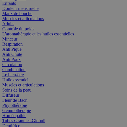
Enfants
Douleur menstruelle
Maux de bouche
Muscles et articulations
Adults
Contrôle du poids
L'aromathérapie et les huiles essentielles
Minceur
Respiration
Anti Pique
Anti Chute
Anti Poux
Circulation
Combination
Le bien-être
Huile essentiel
Muscles et articulations
Soins de la peau
Diffuseur
Fleur de Bach
Phytothérapie
Gemmothérapie
Homéopathie
Tubes Granules-Globuli
Dentifrice