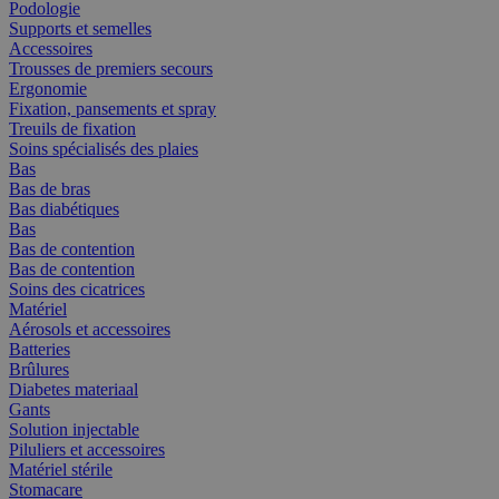
Podologie
Supports et semelles
Accessoires
Trousses de premiers secours
Ergonomie
Fixation, pansements et spray
Treuils de fixation
Soins spécialisés des plaies
Bas
Bas de bras
Bas diabétiques
Bas
Bas de contention
Bas de contention
Soins des cicatrices
Matériel
Aérosols et accessoires
Batteries
Brûlures
Diabetes materiaal
Gants
Solution injectable
Piluliers et accessoires
Matériel stérile
Stomacare