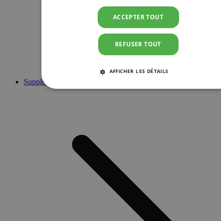
ACCEPTER TOUT
REFUSER TOUT
AFFICHER LES DÉTAILS
Suppléments
STRICTEMENT NÉCESSAIRES
PERFORMANCE
CIBLAGE
FONCTIONNALITÉ
Strictement nécessaires
Performance
Ciblage
Fonctionnalité
Les cookies strictement nécessaires habilitent des