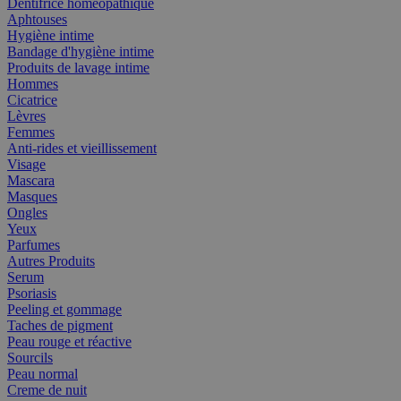
Dentifrice homéopathique
Aphtouses
Hygiène intime
Bandage d'hygiène intime
Produits de lavage intime
Hommes
Cicatrice
Lèvres
Femmes
Anti-rides et vieillissement
Visage
Mascara
Masques
Ongles
Yeux
Parfumes
Autres Produits
Serum
Psoriasis
Peeling et gommage
Taches de pigment
Peau rouge et réactive
Sourcils
Peau normal
Creme de nuit