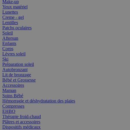
Make-up
Yeux matériel
Lunettes
Creme - gel
Lentilles
Patchs oculaires
Soleil
Aftersun
Enfants
Corps
Lèvres soleil
Ski
Préparation soleil
Autobronzant
Lit de bronzage
Bébé et Grossesse
Accessoires
Maman
Soins Bébé
Hémorragie et déshydratation des plaies
Compresses
EHBO
Thérapie froid-chaud
Plâtres et accessoires
Dispositifs médicaux