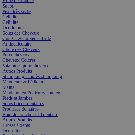
Huile de douche
Savon
Peau très seche
Cellulite
Cellulite
Deodorants
Soins des Cheveux
Cuir Chevelu Sec et Irrité
Antipelliculaire
Chute des Cheveux
Poux cheveux
Cheveux Colorés
Vitamines pour cheveux
Autres Produits
Shampoing et après-shampoing
Manucure & Pédicure
Mains
Manicure en Pedicure/Handen
Pieds et Jambes
Soins bucco-dentaires
Prothèses dentaires
Bain de bouche et fil dentaire
Autres Produits
Brosse à dents
Dentrifice