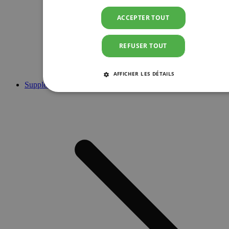
ACCEPTER TOUT
REFUSER TOUT
AFFICHER LES DÉTAILS
Suppléments
STRICTEMENT NÉCESSAIRES
PERFORMANCE
CIBLAGE
FONCTIONNALITÉ
Strictement nécessaires
Performance
Ciblage
Fonctionnalité
Les cookies strictement nécessaires habilitent des