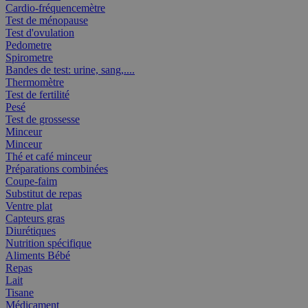
Cardio-fréquencemètre
Test de ménopause
Test d'ovulation
Pedometre
Spirometre
Bandes de test: urine, sang,....
Thermomètre
Test de fertilité
Pesé
Test de grossesse
Minceur
Minceur
Thé et café minceur
Préparations combinées
Coupe-faim
Substitut de repas
Ventre plat
Capteurs gras
Diurétiques
Nutrition spécifique
Aliments Bébé
Repas
Lait
Tisane
Médicament