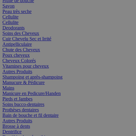
Huile de douche
Savon
Peau très seche
Cellulite
Cellulite
Deodorants
Soins des Cheveux
Cuir Chevelu Sec et Irrité
Antipelliculaire
Chute des Cheveux
Poux cheveux
Cheveux Colorés
Vitamines pour cheveux
Autres Produits
Shampoing et après-shampoing
Manucure & Pédicure
Mains
Manicure en Pedicure/Handen
Pieds et Jambes
Soins bucco-dentaires
Prothèses dentaires
Bain de bouche et fil dentaire
Autres Produits
Brosse à dents
Dentrifice