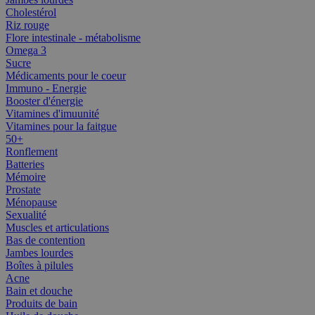
Cholestérol
Riz rouge
Flore intestinale - métabolisme
Omega 3
Sucre
Médicaments pour le coeur
Immuno - Energie
Booster d'énergie
Vitamines d'imuunité
Vitamines pour la faitgue
50+
Ronflement
Batteries
Mémoire
Prostate
Ménopause
Sexualité
Muscles et articulations
Bas de contention
Jambes lourdes
Boîtes à pilules
Acne
Bain et douche
Produits de bain