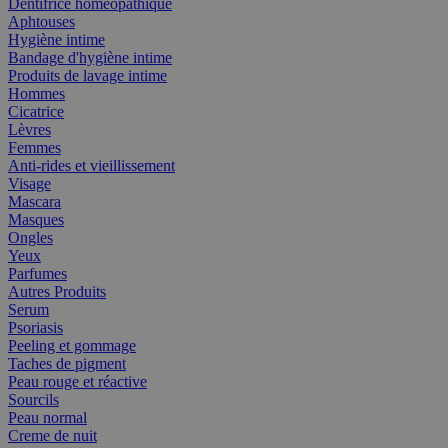
Dentifrice homéopathique
Aphtouses
Hygiène intime
Bandage d'hygiène intime
Produits de lavage intime
Hommes
Cicatrice
Lèvres
Femmes
Anti-rides et vieillissement
Visage
Mascara
Masques
Ongles
Yeux
Parfumes
Autres Produits
Serum
Psoriasis
Peeling et gommage
Taches de pigment
Peau rouge et réactive
Sourcils
Peau normal
Creme de nuit