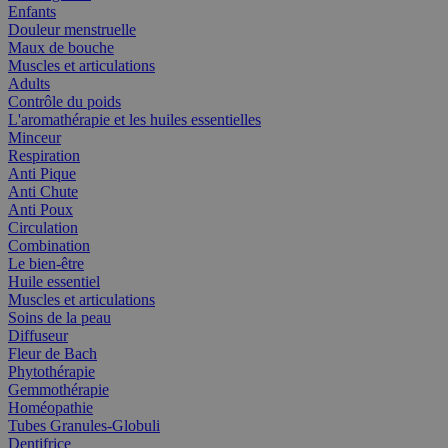
Enfants
Douleur menstruelle
Maux de bouche
Muscles et articulations
Adults
Contrôle du poids
L'aromathérapie et les huiles essentielles
Minceur
Respiration
Anti Pique
Anti Chute
Anti Poux
Circulation
Combination
Le bien-être
Huile essentiel
Muscles et articulations
Soins de la peau
Diffuseur
Fleur de Bach
Phytothérapie
Gemmothérapie
Homéopathie
Tubes Granules-Globuli
Dentifrice