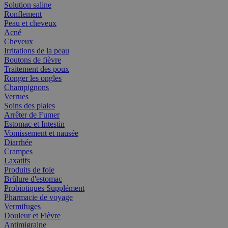
Solution saline
Ronflement
Peau et cheveux
Acné
Cheveux
Irritations de la peau
Boutons de fièvre
Traitement des poux
Ronger les ongles
Champignons
Verrues
Soins des plaies
Arrêter de Fumer
Estomac et Intestin
Vomissement et nausée
Diarrhée
Crampes
Laxatifs
Produits de foie
Brûlure d'estomac
Probiotiques Supplément
Pharmacie de voyage
Vermifuges
Douleur et Fièvre
Antimigraine