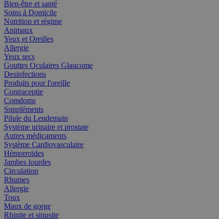
Bien-être et santé
Soins à Domicile
Nutrition et régime
Animaux
Yeux et Oreilles
Allergie
Yeux secs
Gouttes Oculaires Glaucome
Desinfections
Produits pour l'oreille
Contraceptie
Comdoms
Suppléments
Pilule du Lendemain
Système urinaire et prostate
Autres médicaments
Système Cardiovasculaire
Hémorroïdes
Jambes lourdes
Circulation
Rhumes
Allergie
Toux
Maux de gorge
Rhinite et sinusite