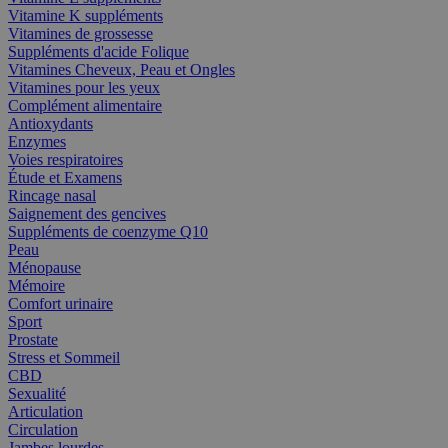
Vitamine K suppléments
Vitamines de grossesse
Suppléments d'acide Folique
Vitamines Cheveux, Peau et Ongles
Vitamines pour les yeux
Complément alimentaire
Antioxydants
Enzymes
Voies respiratoires
Étude et Examens
Rincage nasal
Saignement des gencives
Suppléments de coenzyme Q10
Peau
Ménopause
Mémoire
Comfort urinaire
Sport
Prostate
Stress et Sommeil
CBD
Sexualité
Articulation
Circulation
Jambes lourdes