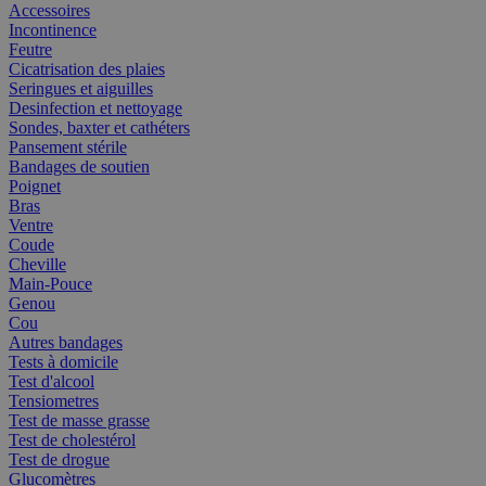
Accessoires
Incontinence
Feutre
Cicatrisation des plaies
Seringues et aiguilles
Desinfection et nettoyage
Sondes, baxter et cathéters
Pansement stérile
Bandages de soutien
Poignet
Bras
Ventre
Coude
Cheville
Main-Pouce
Genou
Cou
Autres bandages
Tests à domicile
Test d'alcool
Tensiometres
Test de masse grasse
Test de cholestérol
Test de drogue
Glucomètres