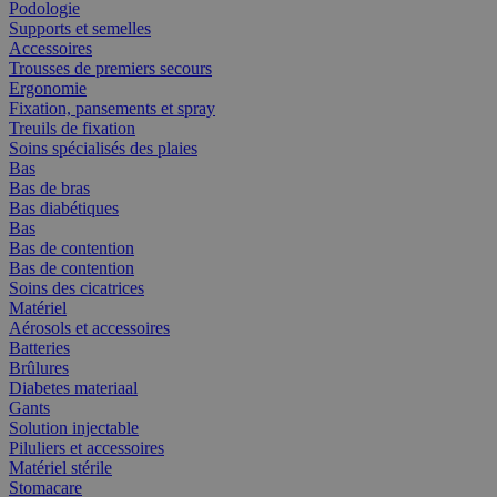
Podologie
Supports et semelles
Accessoires
Trousses de premiers secours
Ergonomie
Fixation, pansements et spray
Treuils de fixation
Soins spécialisés des plaies
Bas
Bas de bras
Bas diabétiques
Bas
Bas de contention
Bas de contention
Soins des cicatrices
Matériel
Aérosols et accessoires
Batteries
Brûlures
Diabetes materiaal
Gants
Solution injectable
Piluliers et accessoires
Matériel stérile
Stomacare