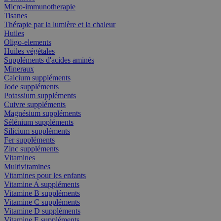
Micro-immunotherapie
Tisanes
Thérapie par la lumière et la chaleur
Huiles
Oligo-elements
Huiles végétales
Suppléments d'acides aminés
Mineraux
Calcium suppléments
Jode suppléments
Potassium suppléments
Cuivre suppléments
Magnésium suppléments
Sélénium suppléments
Silicium suppléments
Fer suppléments
Zinc suppléments
Vitamines
Multivitamines
Vitamines pour les enfants
Vitamine A suppléments
Vitamine B suppléments
Vitamine C suppléments
Vitamine D suppléments
Vitamine E suppléments