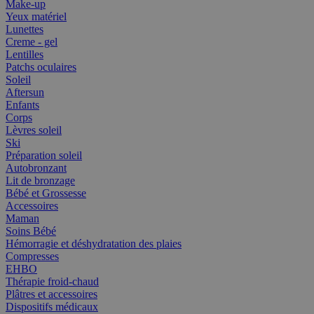
Make-up
Yeux matériel
Lunettes
Creme - gel
Lentilles
Patchs oculaires
Soleil
Aftersun
Enfants
Corps
Lèvres soleil
Ski
Préparation soleil
Autobronzant
Lit de bronzage
Bébé et Grossesse
Accessoires
Maman
Soins Bébé
Hémorragie et déshydratation des plaies
Compresses
EHBO
Thérapie froid-chaud
Plâtres et accessoires
Dispositifs médicaux