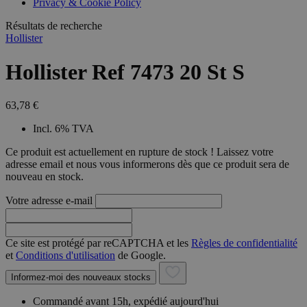
Privacy & Cookie Policy
combineren to
veel versc
gebruikerssess
Microsoft
analytische
Résultats de recherche
waardoor 
doeleinden.
kunnen w
Hollister
gevolgd.
Hollister Ref 7473 20 St S
63,78 €
Incl. 6% TVA
Ce produit est actuellement en rupture de stock ! Laissez votre
adresse email et nous vous informerons dès que ce produit sera de
nouveau en stock.
Votre adresse e-mail
Ce site est protégé par reCAPTCHA et les
Règles de confidentialité
et
Conditions d'utilisation
de Google.
Informez-moi des nouveaux stocks
Commandé avant 15h, expédié aujourd'hui