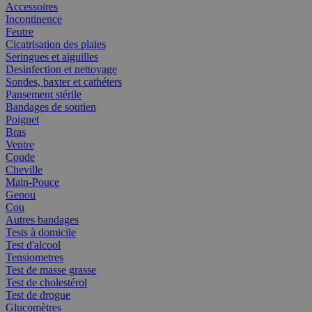
Accessoires
Incontinence
Feutre
Cicatrisation des plaies
Seringues et aiguilles
Desinfection et nettoyage
Sondes, baxter et cathéters
Pansement stérile
Bandages de soutien
Poignet
Bras
Ventre
Coude
Cheville
Main-Pouce
Genou
Cou
Autres bandages
Tests à domicile
Test d'alcool
Tensiometres
Test de masse grasse
Test de cholestérol
Test de drogue
Glucomètres