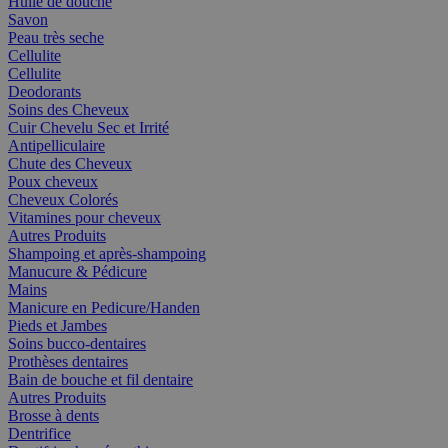
Huile de douche
Savon
Peau très seche
Cellulite
Cellulite
Deodorants
Soins des Cheveux
Cuir Chevelu Sec et Irrité
Antipelliculaire
Chute des Cheveux
Poux cheveux
Cheveux Colorés
Vitamines pour cheveux
Autres Produits
Shampoing et après-shampoing
Manucure & Pédicure
Mains
Manicure en Pedicure/Handen
Pieds et Jambes
Soins bucco-dentaires
Prothèses dentaires
Bain de bouche et fil dentaire
Autres Produits
Brosse à dents
Dentrifice