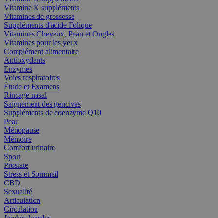
Vitamine K suppléments
Vitamines de grossesse
Suppléments d'acide Folique
Vitamines Cheveux, Peau et Ongles
Vitamines pour les yeux
Complément alimentaire
Antioxydants
Enzymes
Voies respiratoires
Étude et Examens
Rincage nasal
Saignement des gencives
Suppléments de coenzyme Q10
Peau
Ménopause
Mémoire
Comfort urinaire
Sport
Prostate
Stress et Sommeil
CBD
Sexualité
Articulation
Circulation
Jambes lourdes