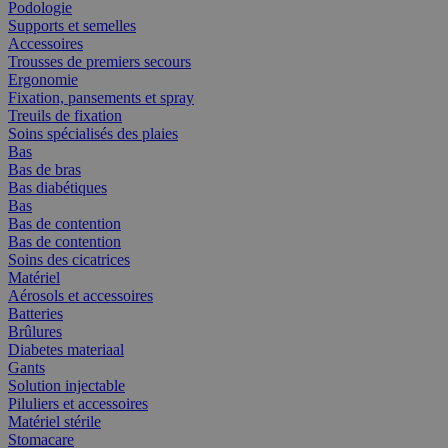
Podologie
Supports et semelles
Accessoires
Trousses de premiers secours
Ergonomie
Fixation, pansements et spray
Treuils de fixation
Soins spécialisés des plaies
Bas
Bas de bras
Bas diabétiques
Bas
Bas de contention
Bas de contention
Soins des cicatrices
Matériel
Aérosols et accessoires
Batteries
Brûlures
Diabetes materiaal
Gants
Solution injectable
Piluliers et accessoires
Matériel stérile
Stomacare