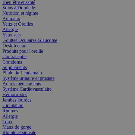
Bien-être et santé
Soins à Domicile
Nutrition et régime
Animaux
Yeux et Oreilles
Allergie
Yeux secs
Gouttes Oculaires Glaucome
Desinfections
Produits pour l'oreille
Contraceptie
Comdoms
Suppléments
Pilule du Lendemain
Système urinaire et prostate
Autres médicaments
Système Cardiovasculaire
Hémorroïdes
Jambes lourdes
Circulation
Rhumes
Allergie
Toux
Maux de gorge
Rhinite et sinusite