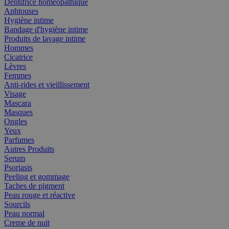
Dentifrice homéopathique
Aphtouses
Hygiène intime
Bandage d'hygiène intime
Produits de lavage intime
Hommes
Cicatrice
Lèvres
Femmes
Anti-rides et vieillissement
Visage
Mascara
Masques
Ongles
Yeux
Parfumes
Autres Produits
Serum
Psoriasis
Peeling et gommage
Taches de pigment
Peau rouge et réactive
Sourcils
Peau normal
Creme de nuit