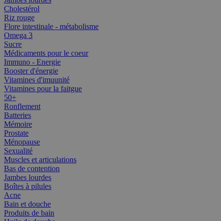
Cholestérol
Riz rouge
Flore intestinale - métabolisme
Omega 3
Sucre
Médicaments pour le coeur
Immuno - Energie
Booster d'énergie
Vitamines d'imuunité
Vitamines pour la faitgue
50+
Ronflement
Batteries
Mémoire
Prostate
Ménopause
Sexualité
Muscles et articulations
Bas de contention
Jambes lourdes
Boîtes à pilules
Acne
Bain et douche
Produits de bain