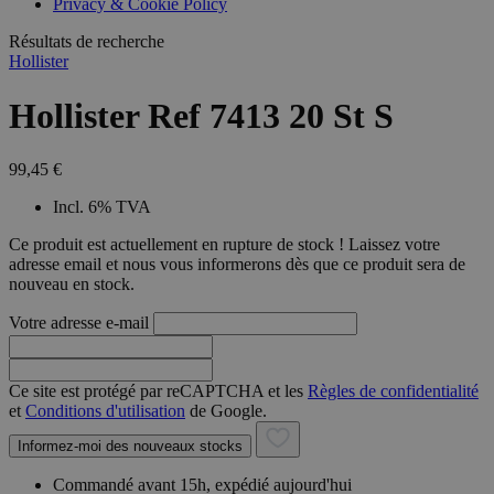
Privacy & Cookie Policy
combineren to
veel versc
gebruikerssess
Microsoft
analytische
Résultats de recherche
waardoor 
doeleinden.
kunnen w
Hollister
gevolgd.
Hollister Ref 7413 20 St S
99,45 €
Incl. 6% TVA
Ce produit est actuellement en rupture de stock ! Laissez votre
adresse email et nous vous informerons dès que ce produit sera de
nouveau en stock.
Votre adresse e-mail
Ce site est protégé par reCAPTCHA et les
Règles de confidentialité
et
Conditions d'utilisation
de Google.
Informez-moi des nouveaux stocks
Commandé avant 15h, expédié aujourd'hui