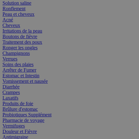
Solution saline
Ronflement
Peau et cheveux
Acné
Cheveux
Irritations de la peau
Boutons de fièvre
Traitement des poux
Ronger les ongles
Champignons
Verrues
Soins des plaies
Arrêter de Fumer
Estomac et Intestin
Vomissement et nausée
Diarrhée
Crampes
Laxatifs
Produits de foie
Brûlure d'estomac
Probiotiques Supplément
Pharmacie de voyage
Vermifuges
Douleur et Fièvre
Antimigraine