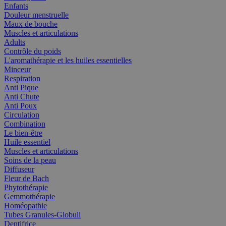
Enfants
Douleur menstruelle
Maux de bouche
Muscles et articulations
Adults
Contrôle du poids
L'aromathérapie et les huiles essentielles
Minceur
Respiration
Anti Pique
Anti Chute
Anti Poux
Circulation
Combination
Le bien-être
Huile essentiel
Muscles et articulations
Soins de la peau
Diffuseur
Fleur de Bach
Phytothérapie
Gemmothérapie
Homéopathie
Tubes Granules-Globuli
Dentifrice