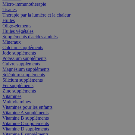
Micro-immunotherapie
Tisanes
Thérapie par la lumière et la chaleur
Huiles
Oligo-elements
Huiles végétales
Suppléments d'acides aminés
Mineraux
Calcium suppléments
Jode suppléments
Potassium suppléments
Cuivre suppléments
Magnésium suppléments
Sélénium suppléments
Silicium suppléments
Fer suppléments
Zinc suppléments
Vitamines
Multivitamines
Vitamines pour les enfants
Vitamine A suppléments
Vitamine B suppléments
Vitamine C suppléments
Vitamine D suppléments
Vitamine E suppléments