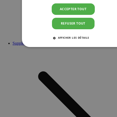
ACCEPTER TOUT
REFUSER TOUT
AFFICHER LES DÉTAILS
Suppléments
STRICTEMENT NÉCESSAIRES
PERFORMANCE
CIBLAGE
FONCTIONNALITÉ
Strictement nécessaires
Performance
Ciblage
Fonctionnalité
Les cookies strictement nécessaires habilitent des