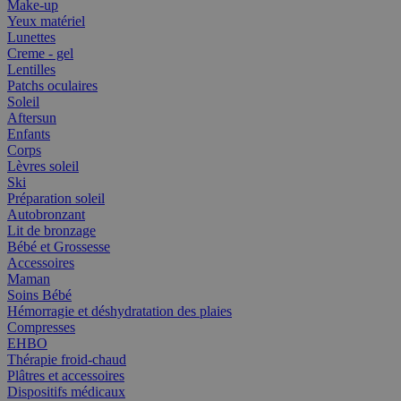
Make-up
Yeux matériel
Lunettes
Creme - gel
Lentilles
Patchs oculaires
Soleil
Aftersun
Enfants
Corps
Lèvres soleil
Ski
Préparation soleil
Autobronzant
Lit de bronzage
Bébé et Grossesse
Accessoires
Maman
Soins Bébé
Hémorragie et déshydratation des plaies
Compresses
EHBO
Thérapie froid-chaud
Plâtres et accessoires
Dispositifs médicaux