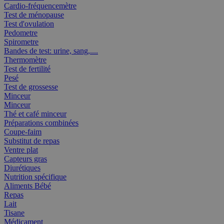
Cardio-fréquencemètre
Test de ménopause
Test d'ovulation
Pedometre
Spirometre
Bandes de test: urine, sang,....
Thermomètre
Test de fertilité
Pesé
Test de grossesse
Minceur
Minceur
Thé et café minceur
Préparations combinées
Coupe-faim
Substitut de repas
Ventre plat
Capteurs gras
Diurétiques
Nutrition spécifique
Aliments Bébé
Repas
Lait
Tisane
Médicament