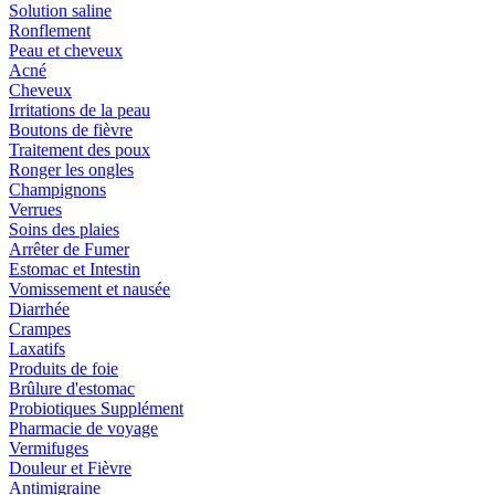
Solution saline
Ronflement
Peau et cheveux
Acné
Cheveux
Irritations de la peau
Boutons de fièvre
Traitement des poux
Ronger les ongles
Champignons
Verrues
Soins des plaies
Arrêter de Fumer
Estomac et Intestin
Vomissement et nausée
Diarrhée
Crampes
Laxatifs
Produits de foie
Brûlure d'estomac
Probiotiques Supplément
Pharmacie de voyage
Vermifuges
Douleur et Fièvre
Antimigraine