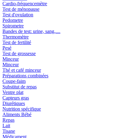
Cardio-fréquencemètre
Test de ménopause
Test d'ovulation
Pedometre
Spirometre
Bandes de test: urine, sang,....
Thermomètre
Test de fertilité
Pesé
Test de grossesse
Minceur
Minceur
Thé et café minceur
Préparations combinées
Coupe-faim
Substitut de repas
Ventre plat
Capteurs gras
Diurétiques
Nutrition spécifique
Aliments Bébé
Repas
Lait
Tisane
Médicament