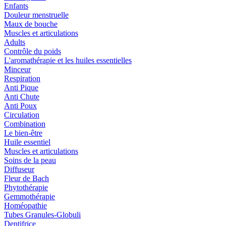
Enfants
Douleur menstruelle
Maux de bouche
Muscles et articulations
Adults
Contrôle du poids
L'aromathérapie et les huiles essentielles
Minceur
Respiration
Anti Pique
Anti Chute
Anti Poux
Circulation
Combination
Le bien-être
Huile essentiel
Muscles et articulations
Soins de la peau
Diffuseur
Fleur de Bach
Phytothérapie
Gemmothérapie
Homéopathie
Tubes Granules-Globuli
Dentifrice