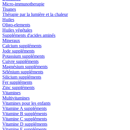
Micro-immunotherapie
Tisanes
Thérapie par la lumière et la chaleur
Huiles
Oligo-elements
Huiles végétales
Suppléments d'acides aminés
Mineraux
Calcium suppléments
Jode suppléments
Potassium suppléments
Cuivre suppléments
Magnésium suppléments
Sélénium suppléments
Silicium suppléments
Fer suppléments
Zinc suppléments
Vitamines
Multivitamines
Vitamines pour les enfants
Vitamine A suppléments
Vitamine B suppléments
Vitamine C suppléments
Vitamine D suppléments
Vitamine E suppléments