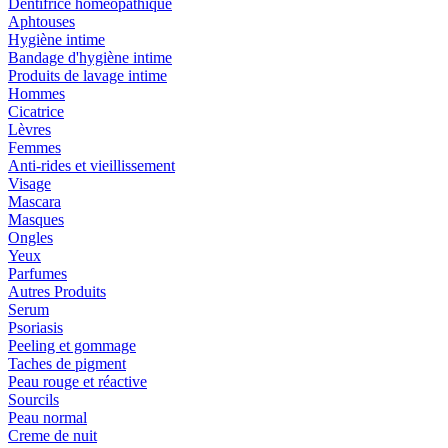
Dentifrice homéopathique
Aphtouses
Hygiène intime
Bandage d'hygiène intime
Produits de lavage intime
Hommes
Cicatrice
Lèvres
Femmes
Anti-rides et vieillissement
Visage
Mascara
Masques
Ongles
Yeux
Parfumes
Autres Produits
Serum
Psoriasis
Peeling et gommage
Taches de pigment
Peau rouge et réactive
Sourcils
Peau normal
Creme de nuit