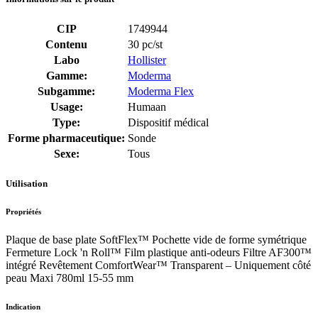
CIP
1749944
Contenu
30 pc/st
Labo
Hollister
Gamme:
Moderma
Subgamme:
Moderma Flex
Usage:
Humaan
Type:
Dispositif médical
Forme pharmaceutique:
Sonde
Sexe:
Tous
Utilisation
Propriétés
Plaque de base plate SoftFlex™ Pochette vide de forme symétrique
Fermeture Lock 'n Roll™ Film plastique anti-odeurs Filtre AF300™
intégré Revêtement ComfortWear™ Transparent – ​​Uniquement côté
peau Maxi 780ml 15-55 mm
Indication