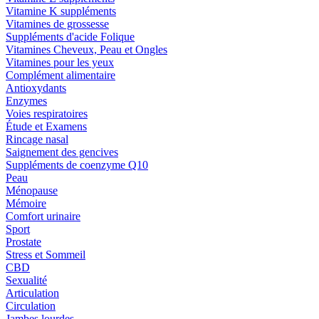
Vitamine K suppléments
Vitamines de grossesse
Suppléments d'acide Folique
Vitamines Cheveux, Peau et Ongles
Vitamines pour les yeux
Complément alimentaire
Antioxydants
Enzymes
Voies respiratoires
Étude et Examens
Rincage nasal
Saignement des gencives
Suppléments de coenzyme Q10
Peau
Ménopause
Mémoire
Comfort urinaire
Sport
Prostate
Stress et Sommeil
CBD
Sexualité
Articulation
Circulation
Jambes lourdes