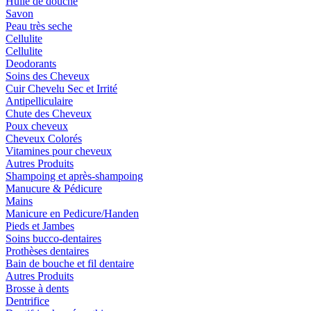
Huile de douche
Savon
Peau très seche
Cellulite
Cellulite
Deodorants
Soins des Cheveux
Cuir Chevelu Sec et Irrité
Antipelliculaire
Chute des Cheveux
Poux cheveux
Cheveux Colorés
Vitamines pour cheveux
Autres Produits
Shampoing et après-shampoing
Manucure & Pédicure
Mains
Manicure en Pedicure/Handen
Pieds et Jambes
Soins bucco-dentaires
Prothèses dentaires
Bain de bouche et fil dentaire
Autres Produits
Brosse à dents
Dentrifice