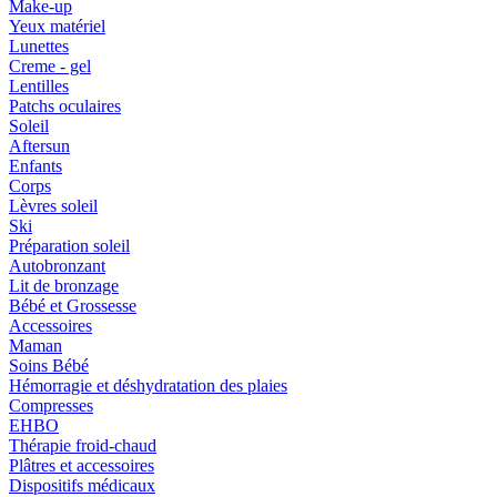
Make-up
Yeux matériel
Lunettes
Creme - gel
Lentilles
Patchs oculaires
Soleil
Aftersun
Enfants
Corps
Lèvres soleil
Ski
Préparation soleil
Autobronzant
Lit de bronzage
Bébé et Grossesse
Accessoires
Maman
Soins Bébé
Hémorragie et déshydratation des plaies
Compresses
EHBO
Thérapie froid-chaud
Plâtres et accessoires
Dispositifs médicaux