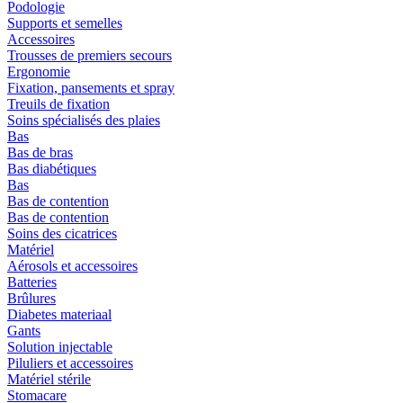
Podologie
Supports et semelles
Accessoires
Trousses de premiers secours
Ergonomie
Fixation, pansements et spray
Treuils de fixation
Soins spécialisés des plaies
Bas
Bas de bras
Bas diabétiques
Bas
Bas de contention
Bas de contention
Soins des cicatrices
Matériel
Aérosols et accessoires
Batteries
Brûlures
Diabetes materiaal
Gants
Solution injectable
Piluliers et accessoires
Matériel stérile
Stomacare