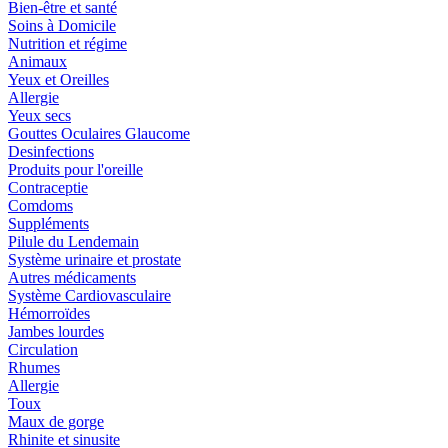
Bien-être et santé
Soins à Domicile
Nutrition et régime
Animaux
Yeux et Oreilles
Allergie
Yeux secs
Gouttes Oculaires Glaucome
Desinfections
Produits pour l'oreille
Contraceptie
Comdoms
Suppléments
Pilule du Lendemain
Système urinaire et prostate
Autres médicaments
Système Cardiovasculaire
Hémorroïdes
Jambes lourdes
Circulation
Rhumes
Allergie
Toux
Maux de gorge
Rhinite et sinusite