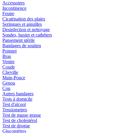
Accessoires
Incontinence
Feutre
Cicatrisation des plaies
Seringues et aiguilles
Desinfection et nettoyage
Sondes, baxter et cathéters
Pansement stérile
Bandages de soutien
Poignet
Bras
Ventre
Coude
Cheville
Main-Pouce
Genou
Cou
Autres bandages
Tests à domicile
Test d'alcool
Tensiometres
Test de masse grasse
Test de cholestérol
Test de drogue
Glucomètres