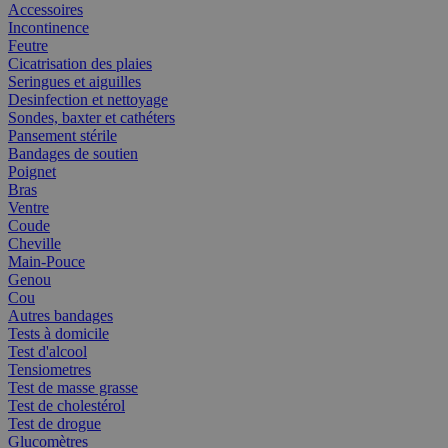
Accessoires
Incontinence
Feutre
Cicatrisation des plaies
Seringues et aiguilles
Desinfection et nettoyage
Sondes, baxter et cathéters
Pansement stérile
Bandages de soutien
Poignet
Bras
Ventre
Coude
Cheville
Main-Pouce
Genou
Cou
Autres bandages
Tests à domicile
Test d'alcool
Tensiometres
Test de masse grasse
Test de cholestérol
Test de drogue
Glucomètres