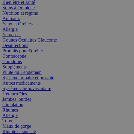
Bien-être et santé
Soins à Domicile
Nutrition et régime
Animaux
Yeux et Oreilles
Allergie
Yeux secs
Gouttes Oculaires Glaucome
Desinfections
Produits pour l'oreille
Contraceptie
Comdoms
Suppléments
Pilule du Lendemain
Système urinaire et prostate
Autres médicaments
Système Cardiovasculaire
Hémorroïdes
Jambes lourdes
Circulation
Rhumes
Allergie
Toux
Maux de gorge
Rhinite et sinusite