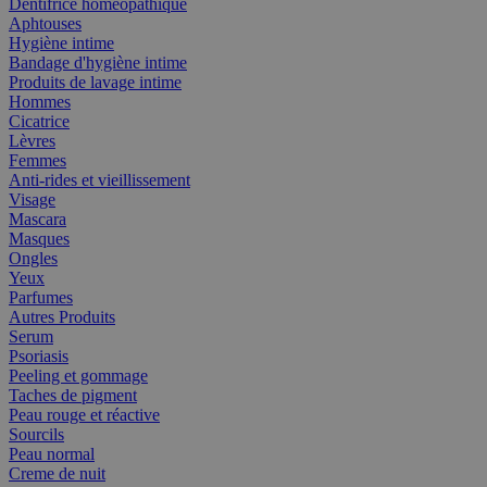
Dentifrice homéopathique
Aphtouses
Hygiène intime
Bandage d'hygiène intime
Produits de lavage intime
Hommes
Cicatrice
Lèvres
Femmes
Anti-rides et vieillissement
Visage
Mascara
Masques
Ongles
Yeux
Parfumes
Autres Produits
Serum
Psoriasis
Peeling et gommage
Taches de pigment
Peau rouge et réactive
Sourcils
Peau normal
Creme de nuit