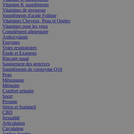
Vitamine K suppléments
Vitamines de grossesse
Suppléments d'acide Folique
Vitamines Cheveux, Peau et Ongles
Vitamines pour les yeux
Complément alimentaire
Antioxydants
Enzymes
Voies respiratoires
Étude et Examens
Rincage nasal
Saignement des gencives
Suppléments de coenzyme Q10
Peau
Ménopause
Mémoire
Comfort urinaire
Sport
Prostate
Stress et Sommeil
CBD
Sexualité
Articulation
Circulation
Jambes lourdes