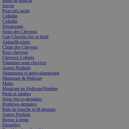
Huile de douche
Savon
Peau très seche
Cellulite
Cellulite
Deodorants
Soins des Cheveux
Cuir Chevelu Sec et Irrité
Antipelliculaire
Chute des Cheveux
Poux cheveux
Cheveux Colorés
Vitamines pour cheveux
Autres Produits
Shampoing et après-shampoing
Manucure & Pédicure
Mains
Manicure en Pedicure/Handen
Pieds et Jambes
Soins bucco-dentaires
Prothèses dentaires
Bain de bouche et fil dentaire
Autres Produits
Brosse à dents
Dentrifice