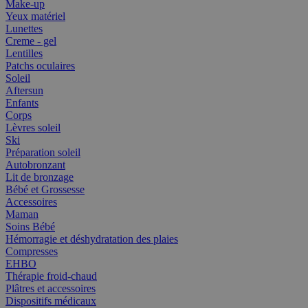
Make-up
Yeux matériel
Lunettes
Creme - gel
Lentilles
Patchs oculaires
Soleil
Aftersun
Enfants
Corps
Lèvres soleil
Ski
Préparation soleil
Autobronzant
Lit de bronzage
Bébé et Grossesse
Accessoires
Maman
Soins Bébé
Hémorragie et déshydratation des plaies
Compresses
EHBO
Thérapie froid-chaud
Plâtres et accessoires
Dispositifs médicaux