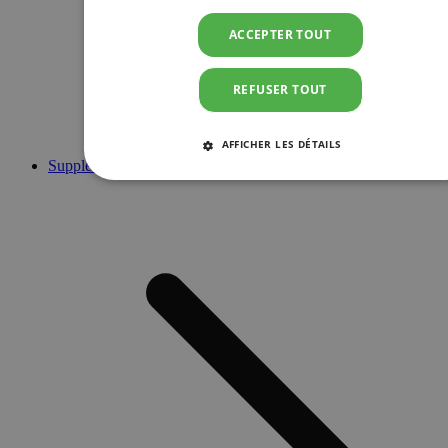
ACCEPTER TOUT
REFUSER TOUT
AFFICHER LES DÉTAILS
Suppléments
STRICTEMENT NÉCESSAIRES
PERFORMANCE
CIBLAGE
FONCTIONNALITÉ
Strictement nécessaires
Performance
Ciblage
Fonctionnalité
Les cookies strictement nécessaires habilitent des