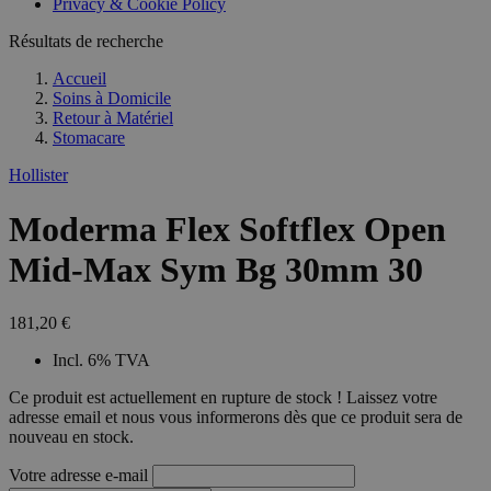
Privacy & Cookie Policy
combineren to
veel versc
gebruikerssess
Microsoft
analytische
Résultats de recherche
waardoor 
doeleinden.
kunnen w
gevolgd.
Accueil
Soins à Domicile
Retour à
Matériel
Stomacare
Hollister
Moderma Flex Softflex Open
Mid-Max Sym Bg 30mm 30
181,20 €
Incl. 6% TVA
Ce produit est actuellement en rupture de stock ! Laissez votre
adresse email et nous vous informerons dès que ce produit sera de
nouveau en stock.
Votre adresse e-mail