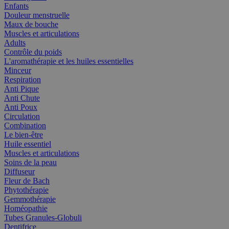
Enfants
Douleur menstruelle
Maux de bouche
Muscles et articulations
Adults
Contrôle du poids
L'aromathérapie et les huiles essentielles
Minceur
Respiration
Anti Pique
Anti Chute
Anti Poux
Circulation
Combination
Le bien-être
Huile essentiel
Muscles et articulations
Soins de la peau
Diffuseur
Fleur de Bach
Phytothérapie
Gemmothérapie
Homéopathie
Tubes Granules-Globuli
Dentifrice