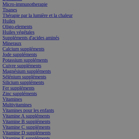
Micro-immunotherapie
Tisanes
Thérapie par la lumière et la chaleur
Huiles
Oligo-elements
Huiles végétales
Suppléments d'acides aminés
Mineraux
Calcium suppléments
Jode suppléments
Potassium suppléments
Cuivre suppléments
Magnésium suppléments
Sélénium suppléments
Silicium suppléments
Fer suppléments
Zinc suppléments
Vitamines
Multivitamines
Vitamines pour les enfants
Vitamine A suppléments
Vitamine B suppléments
Vitamine C suppléments
Vitamine D suppléments
Vitamine E suppléments