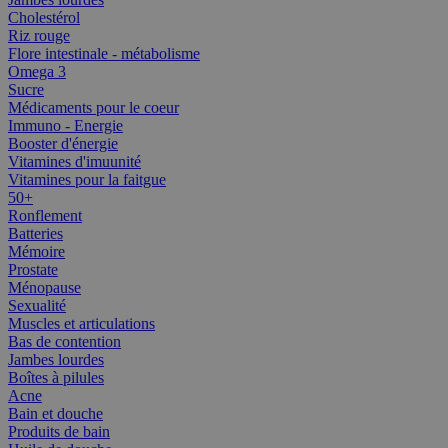
Cholestérol
Riz rouge
Flore intestinale - métabolisme
Omega 3
Sucre
Médicaments pour le coeur
Immuno - Energie
Booster d'énergie
Vitamines d'imuunité
Vitamines pour la faitgue
50+
Ronflement
Batteries
Mémoire
Prostate
Ménopause
Sexualité
Muscles et articulations
Bas de contention
Jambes lourdes
Boîtes à pilules
Acne
Bain et douche
Produits de bain