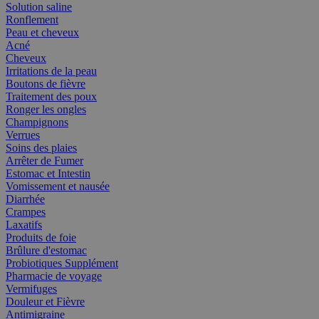
Solution saline
Ronflement
Peau et cheveux
Acné
Cheveux
Irritations de la peau
Boutons de fièvre
Traitement des poux
Ronger les ongles
Champignons
Verrues
Soins des plaies
Arrêter de Fumer
Estomac et Intestin
Vomissement et nausée
Diarrhée
Crampes
Laxatifs
Produits de foie
Brûlure d'estomac
Probiotiques Supplément
Pharmacie de voyage
Vermifuges
Douleur et Fièvre
Antimigraine