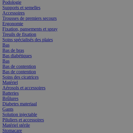
Podologie
Supports et semelles
Accessoires
Trousses de premiers secours
Ergonomie
Fixation, pansements et spray
Treuils de fixation
Soins spécialisés des plaies
Bas
Bas de bras
Bas diabétiques
Bas
Bas de contention
Bas de contention
Soins des cicatrices
Matériel
Aérosols et accessoires
Batteries
Brûlures
Diabetes materiaal
Gants
Solution injectable
Piluliers et accessoires
Matériel stérile
Stomacare