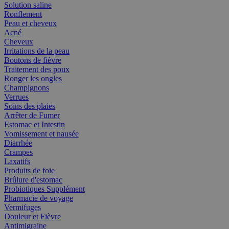
Solution saline
Ronflement
Peau et cheveux
Acné
Cheveux
Irritations de la peau
Boutons de fièvre
Traitement des poux
Ronger les ongles
Champignons
Verrues
Soins des plaies
Arrêter de Fumer
Estomac et Intestin
Vomissement et nausée
Diarrhée
Crampes
Laxatifs
Produits de foie
Brûlure d'estomac
Probiotiques Supplément
Pharmacie de voyage
Vermifuges
Douleur et Fièvre
Antimigraine