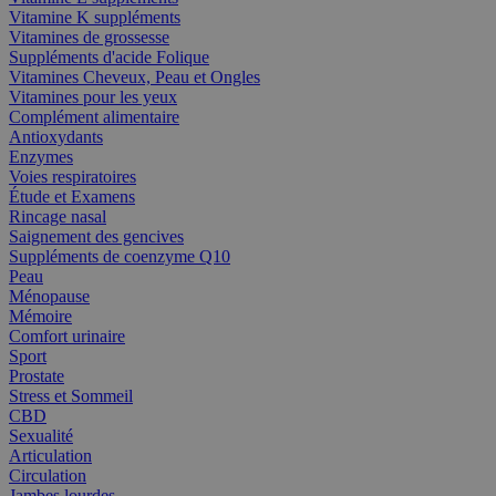
Vitamine K suppléments
Vitamines de grossesse
Suppléments d'acide Folique
Vitamines Cheveux, Peau et Ongles
Vitamines pour les yeux
Complément alimentaire
Antioxydants
Enzymes
Voies respiratoires
Étude et Examens
Rincage nasal
Saignement des gencives
Suppléments de coenzyme Q10
Peau
Ménopause
Mémoire
Comfort urinaire
Sport
Prostate
Stress et Sommeil
CBD
Sexualité
Articulation
Circulation
Jambes lourdes