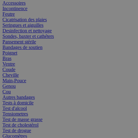
Accessoires
Incontinence
Feutre
Cicatrisation des plaies
Seringues et aiguilles
Desinfection et nettoyage
Sondes, baxter et cathéters
Pansement stérile
Bandages de soutien
Poignet
Bras
Ventre
Coude
Cheville
Main-Pouce
Genou
Cou
Autres bandages
Tests à domicile
Test d'alcool
Tensiometres
Test de masse grasse
Test de cholestérol
Test de drogue
Glucomètres