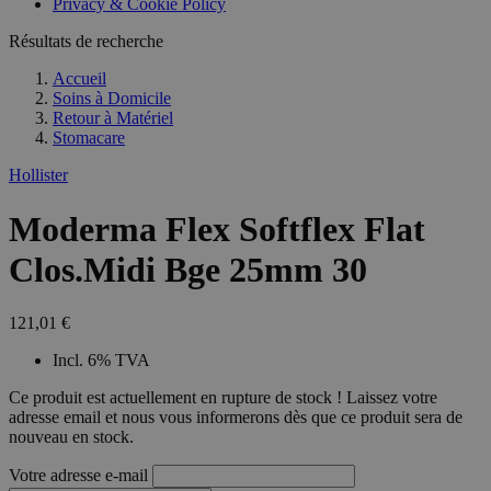
Privacy & Cookie Policy
combineren to
veel versc
gebruikerssess
Microsoft
analytische
Résultats de recherche
waardoor 
doeleinden.
kunnen w
gevolgd.
Accueil
Soins à Domicile
Retour à
Matériel
Stomacare
Hollister
Moderma Flex Softflex Flat
Clos.Midi Bge 25mm 30
121,01 €
Incl. 6% TVA
Ce produit est actuellement en rupture de stock ! Laissez votre
adresse email et nous vous informerons dès que ce produit sera de
nouveau en stock.
Votre adresse e-mail