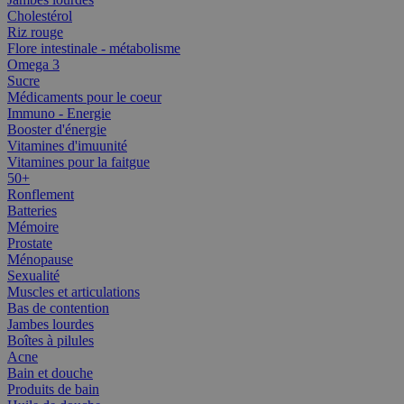
Cholestérol
Riz rouge
Flore intestinale - métabolisme
Omega 3
Sucre
Médicaments pour le coeur
Immuno - Energie
Booster d'énergie
Vitamines d'imuunité
Vitamines pour la faitgue
50+
Ronflement
Batteries
Mémoire
Prostate
Ménopause
Sexualité
Muscles et articulations
Bas de contention
Jambes lourdes
Boîtes à pilules
Acne
Bain et douche
Produits de bain