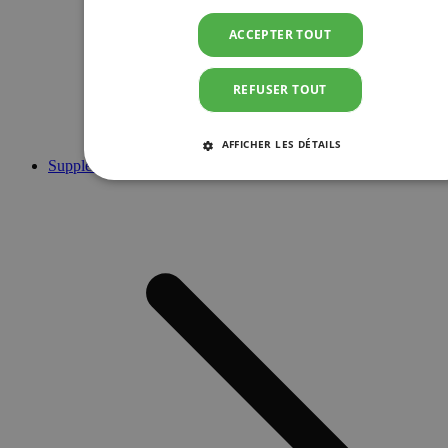
ACCEPTER TOUT
REFUSER TOUT
AFFICHER LES DÉTAILS
Suppléments
STRICTEMENT NÉCESSAIRES
PERFORMANCE
CIBLAGE
FONCTIONNALITÉ
Strictement nécessaires
Performance
Ciblage
Fonctionnalité
Les cookies strictement nécessaires habilitent des