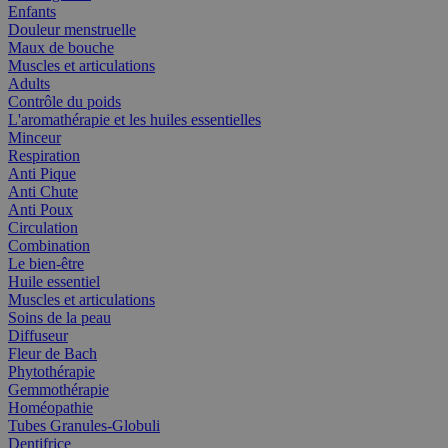
Enfants
Douleur menstruelle
Maux de bouche
Muscles et articulations
Adults
Contrôle du poids
L'aromathérapie et les huiles essentielles
Minceur
Respiration
Anti Pique
Anti Chute
Anti Poux
Circulation
Combination
Le bien-être
Huile essentiel
Muscles et articulations
Soins de la peau
Diffuseur
Fleur de Bach
Phytothérapie
Gemmothérapie
Homéopathie
Tubes Granules-Globuli
Dentifrice