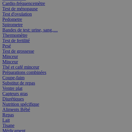
Cardio-fréquencemètre
Test de ménopause
Test d'ovulation
Pedometre
Spirometre
Bandes de test: urine, sang,....
Thermomètre
Test de fertilité
Pesé
Test de grossesse
Minceur
Minceur
Thé et café minceur
Préparations combinées
Coupe-faim
Substitut de repas
Ventre plat
Capteurs gras
Diurétiques
Nutrition spécifique
Aliments Bébé
Repas
Lait
Tisane
Médicament