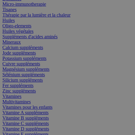
Micro-immunotherapie
Tisanes
Thérapie par la lumière et la chaleur
Huiles
Oligo-elements
Huiles végétales
Suppléments d'acides aminés
Mineraux
Calcium suppléments
Jode suppléments
Potassium suppléments
Cuivre suppléments
Magnésium suppléments
Sélénium suppléments
Silicium suppléments
Fer suppléments
Zinc suppléments
Vitamines
Multivitamines
Vitamines pour les enfants
Vitamine A suppléments
Vitamine B suppléments
Vitamine C suppléments
Vitamine D suppléments
Vitamine E suppléments