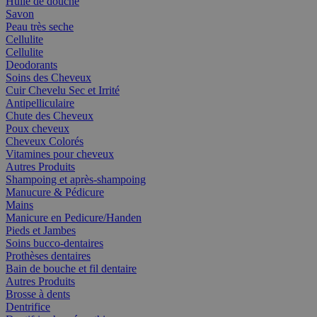
Huile de douche
Savon
Peau très seche
Cellulite
Cellulite
Deodorants
Soins des Cheveux
Cuir Chevelu Sec et Irrité
Antipelliculaire
Chute des Cheveux
Poux cheveux
Cheveux Colorés
Vitamines pour cheveux
Autres Produits
Shampoing et après-shampoing
Manucure & Pédicure
Mains
Manicure en Pedicure/Handen
Pieds et Jambes
Soins bucco-dentaires
Prothèses dentaires
Bain de bouche et fil dentaire
Autres Produits
Brosse à dents
Dentrifice