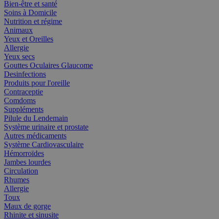
Bien-être et santé
Soins à Domicile
Nutrition et régime
Animaux
Yeux et Oreilles
Allergie
Yeux secs
Gouttes Oculaires Glaucome
Desinfections
Produits pour l'oreille
Contraceptie
Comdoms
Suppléments
Pilule du Lendemain
Système urinaire et prostate
Autres médicaments
Système Cardiovasculaire
Hémorroïdes
Jambes lourdes
Circulation
Rhumes
Allergie
Toux
Maux de gorge
Rhinite et sinusite