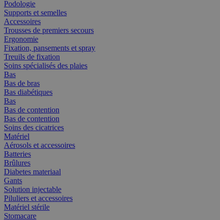
Podologie
Supports et semelles
Accessoires
Trousses de premiers secours
Ergonomie
Fixation, pansements et spray
Treuils de fixation
Soins spécialisés des plaies
Bas
Bas de bras
Bas diabétiques
Bas
Bas de contention
Bas de contention
Soins des cicatrices
Matériel
Aérosols et accessoires
Batteries
Brûlures
Diabetes materiaal
Gants
Solution injectable
Piluliers et accessoires
Matériel stérile
Stomacare