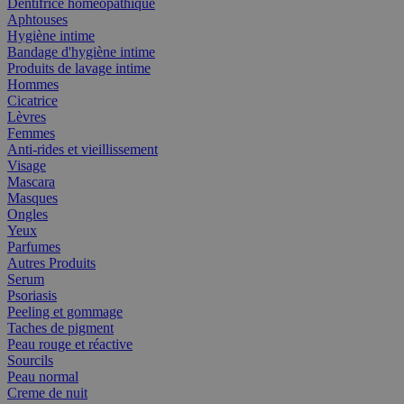
Dentifrice homéopathique
Aphtouses
Hygiène intime
Bandage d'hygiène intime
Produits de lavage intime
Hommes
Cicatrice
Lèvres
Femmes
Anti-rides et vieillissement
Visage
Mascara
Masques
Ongles
Yeux
Parfumes
Autres Produits
Serum
Psoriasis
Peeling et gommage
Taches de pigment
Peau rouge et réactive
Sourcils
Peau normal
Creme de nuit