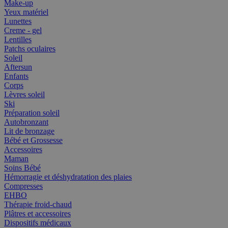
Make-up
Yeux matériel
Lunettes
Creme - gel
Lentilles
Patchs oculaires
Soleil
Aftersun
Enfants
Corps
Lèvres soleil
Ski
Préparation soleil
Autobronzant
Lit de bronzage
Bébé et Grossesse
Accessoires
Maman
Soins Bébé
Hémorragie et déshydratation des plaies
Compresses
EHBO
Thérapie froid-chaud
Plâtres et accessoires
Dispositifs médicaux